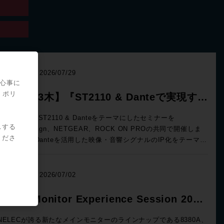
Event
2026/07/29
関心事に
・ポリ
満員 | 9/3木】『ST2110 & Danteで実現す
、映像・音響シグナルのIP化』Blackmagic
26年9月3日、ST2110 & Danteをテーマにしたセミナーを
スする
ackmagicdesign、NETGEAR、ROCK ON PROの共同で開催しま
sign x NETGEAR x ROCK ON PRO ソリ
くださ
のIP化をテーマ
ーションセミナー開催
、システム構成から実機デモまで、実践的なソリューションをご紹
2110をベース
Danteシステムとの連携までを実際にご体験できる絶好の機会、ぜ
Event
2026/07/02
い！ トピックス ★ST2110・Danteを活用したIPシ
ムの基礎知識↓映像・音響シグナルIP化の実践例 ★Blackmagic
nelec Monitor Experience Session 2026
sign ✕ NETGEARによるソリューション構成 ★ROCK ON PRO
催！
よるシステム設計の考え方 ★3社連携によるデモンストレーション
NELECが誇る新たなメインモニターのラインナップである8380A、