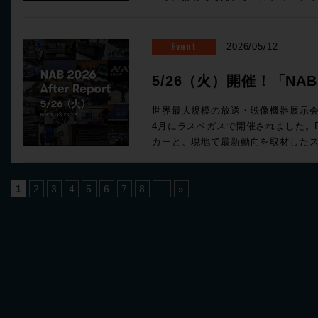
航海図です。さぁ、まいりましょう、bon voya
サイト（https://www.tv-osaka.co.jp/kbe/） 期間：
タジオ、設備音響など、さまざまな
営業担当までご相談ください！
Magazine 2026 全132ページ 定
(水)・9日(木) 場所：大阪南港 AT
Waves Liveシステム。12ライン出
株式会社メディア・インテグレーション ◎SAMPLE （画像ク
10） ☆ROCK ON PRO / ELEMENTS ブース番号：58 同時開催!
ダーをオールインワンで搭載した64チャン
Event
2026/05/12
で拡大表示) ◎Contents ★People of Sound / Natsu Summer ★特
Future Tech Night 2026 O
Classicと規模に合わせたステー
集：音楽のAIなマップ 〜AIは音の
Rock oN Umedaにて機器展に
イブサウンドの現場でWavesの定
5/26（火）開催！「NAB 2
をしているか / 音とAI、5つの技術カ
ダクトをさらに深掘りするスペシャルセ
ルセットです。 期間限定の特別セットは以下3種類！ ・eMotion LV1
途別に見る「いまどこにいるか」 ★Sound Trip Bob Clearmountain
でも注目を集めたBlackmagic DesignのFa
Report」！
Classicコンソール＋ステージボックス
世界最大規模の放送・映像機器展示会であ
@Los Angels Abbey Road Studios / 
LogicのSystem-Tと、ELEME
ー向け、SuperRack SoundGridス
4月にラスベガスで開催されました。RO
Studios @London ★ROCK ON PRO 導入事例 IMAGICAエンタテイ
合わせてご参加ください！ 参加申し込みはコチラから！ ■ケーブル技
SoundGridユーザー向けのDM7用I/Oカード この夏のラ
カーと、現地で最新動向を取材した
ンメントメディアサービス 新宿アニメーションス
術ショー 2026 ＞＞ 事前来場登録制：公式
ちろん、放送局の可搬システムとして
ンを実施いたします！ 本セッションでは、Blackmagic Designが発表
PRO Technology ELEMENT
f.com/top.html） 期間：2026年7月23日(木)・24日(金) 場所：東京国
さい！ 導入前にデモのお問い合わせも受付中です
した話題のライブミキサー「Fairlight 
初！Dolby Atmos搭載の箱根ロープ
際フォーラム ホールE ☆ROCK ON PRO / ELEMENTS ブース番
概要☆ 内容：対象のWaves Liv
活用した新システム「TCA Packa
1
2
3
4
5
6
7
8
...
»
Studio DMI @Las Vegas "幻の島"
号：B-35 皆様のご来場、お待ち
期間：2026年5月12日（火）10時〜7月31
モートプロダクションツール、そしてAoI
Audioワークショップ〜 ★Build Up Your Studio パーソナル・スタジ
ット 一覧 人気のLV1 Classicコンソールと24in/18outのステージボッ
ションの最前線まで、現地で直接見て
オ設計の音響学 その33 特別編 音響
クスによる即戦力のスタンダードセット ・eMotion LV1 Class
ートレンドを、参加メーカーの協力
計！ 〜第十四回 吸音材を探せ! 1/10残響室
常価格：¥1,925,000（税込） ・ION
ます。放送・配信・ポストプロダク
of Music sonible smart:comp 3
込） 通常合計¥2,585,000（税込）→セ
次の設備投資やワークフロー設計の
と「音いじ」300回！！ ★BrandNew iZotope / SSL / LEWITT /
ROCK ON PROでお見積り＆ご購入！>> Rock oN Line eSto
問できなかった方も、今の世界での
Softube / PositiveGrid / United Studio Technologies IK Multimedia
積り＆ご購入！>> ＊Rock oN Lin
トを効率的にキャッチアップいただ
/ WAVES / NEUMANN Empirical Lab
トを作成でお見積り作成が可能になりました！ 人気のLV1 
しております。 ■NAB2026 After Report!! 開催日時：2026年5月26日
★FUN FUN FUN SCFEDイベのイケイ