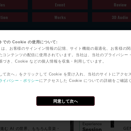
les
Event
Review
tion
Works
3D Audio
での Cookie の使用について:
kie は、お客様のサインイン情報の記憶、サイト機能の最適化、お客様の
たコンテンツの配信に使用されています。当社は、当社のプライバシー
フォーマットコンソール
【
基づき、Cookie などの個人情報を収集・利用しています。
る
コンソールOdysseyが発表され
20
して次へ」をクリックして Cookie を受け入れ、当社のサイトにアクセ
Bl
De
ライバシー・ポリシー
にアクセスした Cookie についての詳細をご確認
されたDualityコンソールからな
す！ ST2110・Danteを活用した映像・音響シグナル
ュ
ログコンソールで確立した
に
核とし、24chから96chまでのシス
介。 放送局の次世代基盤として着実に広まりをみせるST
同意して次へ
完成した
に、
ひご参加くださ
発表されたORACLEアナログコン
ステ
2026 販売開始！ 特集：
Ge
Analogue」が採用されている。
De
開
DA変換を伴わないフルアナログ回
に
む AI の世界、もちろん音楽・
GE