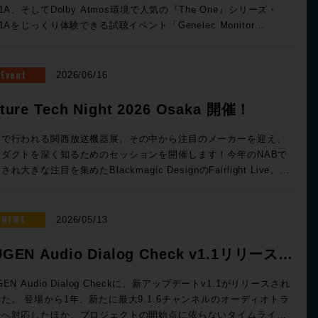
概要 ◎日時：2026年9月3日（木）16:00~19:00 ◎場所：ネットギ
81A、そしてDolby Atmos環境で人気の『The One』シリーズ・
ジャパン セミナールーム 東京都中央区京橋3-7-5 近鉄京橋
41Aをじっくり体験できる試聴イベント「Genelec Monitor
エア 12F（Google Map） ◎定員：40名 事前予約制 ◎参加費：
rience Session 2026 」を開催です！ 1セッション・1時間・各
ーブル 申し込
5名様限定、しっかりとご試聴をいただけるセッションをご用意いた
りました。 すぐに満員となることも予想されるセミナーで
した。会場はGenelec Japan社が「最高の試聴環境を」と赤坂に
Event
2026/06/16
ST2110は気になっていたけど、、という方もこの機会にぜひお越
たGENELECエクスペリエンス・センターTokyo。濃厚な音体験が
ください！
製品、そして空間でお待ちしております。 ■Genelec Monitor
ture Tech Night 2026 Osaka 開催！
erience Session 2026 開催日時： 2026年7月23日（木） 11:00 /
00 / 14:30 / 16:00 / 17:30 会場：GENELEC エクスペリエンス・
阪で行われる関西放送機器展。その中から注目のメーカーを迎え、
ター Tokyo 東京都港区赤坂2-22-21 参加費用：無料 参加申込方
ロダクトを深く知るためのセッションを開催します！今年のNABで
：お申込フォームより事前登録をお願いいたします。 定員：各回5
され大きな注目を集めたBlackmagic DesignのFairlight Live。ク
ウドミキシング対応、新しいコントロールサーフェスなど新機能を
nelec エクスペリエンス・センター Tokyoのステレオ・ルーム、イ
的に発表するSolid State LogicのSystem-T。昨年より大きな注目
ーシブ・ルームの2フロアを使った試聴会となります。ステレオ・ル
める高度なMAMを搭載したファイルサーバーELEMENTS。
NEWS
2026/05/13
では8380Aをご試聴いただき、イマーシブ・ルームでは8381A、
ackmagic Design Davinciのスペシャリストを迎え実践的な実機で
41AでのDolby Atmosシステムをご体験いただくセッションとなっ
ハンズオン。展示会会場ではゆっくり聞けない最新の情報も、しっ
GEN Audio Dialog Check v1.1リリース &
026年7月23日（木）11:00 / 13:00 / 14:30
りと聞くことができるまたとないチャンス。夜の時間にゆっくりと
6:00 / 17:30 ※各回お申込順に5名様限定 ●イマーシブ・ルーム
念特価!
クトについて語り合いましょう。 ※7/1追加情報 Blackmagic
GEN Audio Dialog Checkに、新アップデートv1.1がリリースされ
日設置のモニター】8381A、8341A（Dolby Atmos） 【試聴可能
anel 20 実機展示決定！ ■Future Tech
た。 登場から1年、新たに最大9.1.6チャンネルのオーディオトラ
ス】CD、DVD、Blu-ray Disc の持参、Apple Music および
ght 2026 Osaka! 開催日時： Day1：2026年7月7日（火） 開場
クへ対応したほか、プロジェクトの開始点に依らないタイムライ