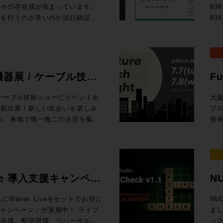
リコールすることができ、伝統的
開催
にその存在感が高まっています。
83
現代のニーズに適う利便性を両立
ア
チを行うのが良いのか試行錯誤も
83
Hへのダイナミクスの搭載 ・ラー
スク
らで整理しませんか、あふれる情
Expe
載 ・高度なセッションリコール
無料 満員御礼！申し込みは締め切りました。 タイムテ
回のProceed Magazineで
回
000コンソールから引き継がれる
みは締め切
は変わりそうですが、世相の移り
しま
た回路構成 24フェーダーか
す。
す。他にも、Sound Tripは
設け
ンネルラ
し
てきた３つのスタジオ、L.A.か
できる
器展 / ケーブル技術
Fu
・コントロールサーフェイス の３
スタジオをレポートなど、充実の
Exp
13:
展、ケーブル技術ショーにイベント出
大
をはじめとしたアナログプロセッ
セン
は初出展！新しい出会いを楽しみ
プ
で4台、つまり、96chまで接続
ころ生成AIについてはナナメな視
法
発表
ションラックはどのサイズのサー
、別にAIにやってもらわなくて
名 ◎セッションのご案内 【1セッション・1時間・各回5名様限定】
ーを実機展示！オンプレでありなが
ラ
タリング、バスプロセッシングな
ってゆーか全然その方がイイし、
Ge
現場のワークフローに合わせた機
積極
sseyコントロー
くAI思春期でしたがそれも卒業
マ
感ください！また、Q-SYSとオ
を集
とChannelセクションで構成さ
ストのみならず、アセットの管理
ーム
ROCK ON PRO独自のアナウ
Bl
起きることは、もはやAIを「従え
83
をはじめ、全
の
Live 導入支援キャンペー
NU
ベイ+センター）から、１ベイずつ
Proceed Magazineでは、
ております。 開催時間：2
会です。製品に関するご質問・ご
か
ー+センター8フェーダーまで選択
どのような方向に向かっているの
/ 1
記
や個別のご提案など、会場スタッ
プロダ
Waves Liveをセットでお得に
NU
ます。皆さんが取り入れたもの、
【当
OCK ON PROブースへお立ち
Design Fairlight Live Audio P
ャンペーン」が実施中！ ライブ
まし
につきましては仕様により都度お見
ーが携えるべきこれらを見据える
ソー
Ni
ト会場、配信現場、リハーサルス
ッ
い合わせフォーム、または、弊社