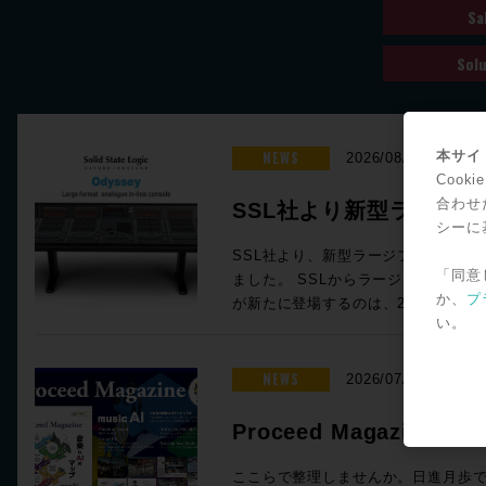
Sa
Solu
NEWS
本サイト
2026/08/06
Coo
合わせ
SSL社より新型ラージ
シーに
Odysseyが発表！
SSL社より、新型ラージフォーマット
「同意
ました。 SSLからラージフォーマットアナログインラインコンソール
か、
プ
が新たに登場するのは、2006年に発表
い。
んと20年ぶり！同社ORACLEアナ
ActiveAnalogueテクノロジーを中
テムに対応するスタジオコンソールです。 Oracleで
NEWS
2026/07/16
ActiveAnalogueテクノロジーを採用 SSLの新たなラージフォーマット
コンソール「Odyssey」には、昨年
Proceed Magazine 
ソールで確立された独自技術「Active
music AI
これにより、信号経路に一切のAD/
ここらで整理しませんか。日進月歩で進