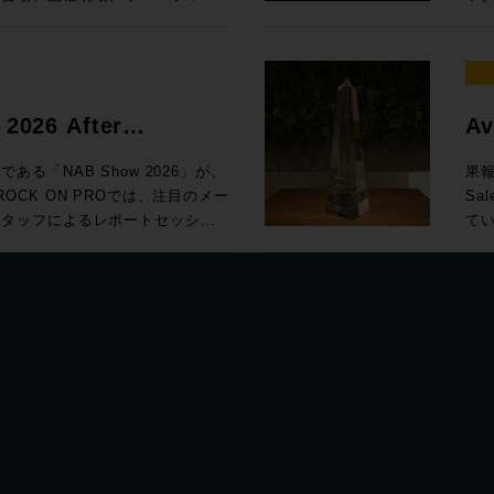
ge！ Proceed
Apple TV 4K 
2026年7月8日
18
ライブサウンドの現場に対応する
ン・オ
価：500円（本体価格455円） 発行：
聴ソ
Cホール（大阪市住之江区南港北2-1-
18
力と内臓DSPサーバ、16+1フェー
て、
リック
Spotify、
UM
ネルミキサーeMotion LV1
送
ン） オーディオ・ビジュアルの専門媒体の編集長や、
saka関西放送機器展の前日と1日目の夜、
芝田
ジボックスのセットなど、いますぐラ
る
現場に何をもたらすか〜 AIは今何
体が
も出展する注目のメーカーを迎え、プロ
前登録
番プラグインが導入できるスペシャ
た方はお見逃し
026 After
Av
テゴリ Suno社インタビュー / 用
As
ッションを開催します！ NAB
「Meat 
16
の
irlight Live、Solid State
Fu
受
セット ・Yamaha DM7ユーザ
年5月
る「NAB Show 2026」が、
果報
British Grove Studios / Air
ざま
NTSにゲストを迎えての徹底解剖。ぜひ
開催
ターターセット ・SuperRack
Dialog Check 
CK ON PROでは、注目のメー
Sa
過程
よ
イブ現場はも
円 ROCK ON PROで見積もり&購入！ Rock oN eStoreで見積もり&
スタッフによるレポートセッショ
てい
タジオ ★ROCK ON
け
サイト（https://www.catv-
いう妄想
も活躍するLV1をぜひご検討くだ
購入
もなんとラ
S ケーススタディで見る、現場実装 世界
ス
Se
。 ☆プロモーション
お見積り
Live」、SSL System-T技術を
開催
ウェイ 音箱（OTOBACO）
まで
Fai
e製品を期間限定の特別価格でご提供
v1.1 ◎v1.1 新機能 ・最大9.1.6チャンネルのオー
ge」をはじめ、AI・自動化技術、リ
の
と360度の波の音〜360 Reality
（ROCK 
しております！
NAB
日（金）予定 ◎期間限定セ
応 ・
P / MoIPによるIPプロダク
社
ヴ
を中
A
きた"いま"のメディアテクノロジ
ップ
設計実践道場 1/1 の世界で音響設
ウ
イ
ic 通
ル
による実機展示とともにお届けし
なん
を作ろう その3〜 ★Power
ぐ
>>>B
IC 24 通常価格：¥660,000（税
ー
ションに携わる皆さまにとって、
て
 / ROTH BART BARON 激動の10年
ーと
ンで
ール価格：¥2,200,000 (税込)
を保つことがで
ヒントとなる内容です。現地へ訪
韓
ニッ
の
reでお見
応用
テクノロジー・トレンドのポイン
広範
全
ィオ
e eStoreにてビジネス会員アカウン
よ
けます。皆さまのご参加をお待ち
取
s / KORG / Sound Particles
試聴モデル紹介 8
蔵
Classicコ
度
いました！ >>>NAB2
ケゴーゴー探報記〜！ GIZMO
イン・モニター 