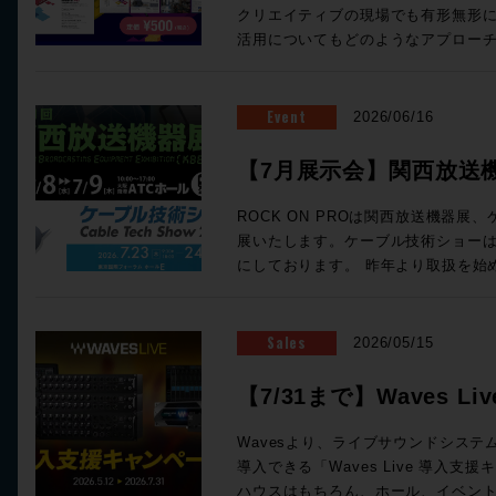
路でありながら、各種設定を一瞬で
クリエイティブの現場でも有形無形
で妥協のないサウンドクオリティと
活用についてもどのようなアプロー
することを可能にしている。 ・全C
多いところ。そこで、、、一旦ここ
ジ＆スモールのダブルフェーダーを搭
報を取りまとめてみましょう、というのが今
・DAWコントロールの統合 ・SL9
す。整理している間にも刻々と状況
Event
2026/06/16
SSL Super Analogue サーキットに基づい
変わりを考える良きタイミングでもありま
ら96フェーダーまで、柔軟な構成が可能 Odysseyは ・チャ
ロンドンのミュージックシーンを支え
【7月展示会】関西放送機
ック ・センターセクションラック 
らはボブ・クリアマウンテン氏の新
つから構成される。 チェンネルラックは1台で24ch分の信号を処理す
ショーに出展します
内容でお届けします！ Proceed Magazine 2026 特集：music AI 音楽
ROCK ON PROは関西放送機器
る。プリアンプ、ダイナミクス、EQ
な、AIの、マップ。 最近、衝撃的な体験しましたか？最近しました
展いたします。ケーブル技術ショー
シングがこの1台に凝縮されており最大
よ、音楽なAIで。これまで、実のと
にしております。 昨年より取扱を始め、各地で唯一無二の注目を集め
が可能となっている。 センターセク
線を送っていました。これくらいなら
ているELEMENTSメディアサーバ
フェイスでも1台が必要になり、モニ
も（がんばれば）自分でできるし、
らクラウドの魅力まで持ち合わせ、
どのアナログプロセッシングが搭載されている。 Ody
とか言っちゃって。完全にわかりやす
能を提供する未来のストレージをご体
Sales
2026/05/15
ルサーフェイスは、センターセクション
です。いまや、作曲自体や制作アシ
リジナルアプリケーションを連携させた
れる。 Channelセクションは１ベイ＝8フェーダーの仕様で、最小24フ
に至るまで2次元のディスプレイ内で
ンス収録ソリューションも展示いたします。 大阪・東京
【7/31まで】Waves 
ェーダー+センター8フェーダー（３
て」行うべき事柄と言えるでしょう。今回の
国の皆さまとお会いできる貴重な機
増やすことができ、最大96フェーダ
海外の動向も含めてテクノロジーが
ン開催！
相談はもちろん、導入事例のご紹介
Wavesより、ライブサウンドシステムに
が可能。 まさに待望と言える、SSL新型アナログ・インライン・コン
か「いまの音楽なAIマップ」を整え
フが丁寧に対応いたします。 お気軽にR
導入できる「Waves Live 導入支援キ
ソール「Odyssey」。価格・納期
未来にやってくるもの、クリエイタ
寄りください。 ■第11回 関西放送機器展 ＞＞ 事前来場登録制：公式
ハウスはもちろん、ホール、イベン
積り、ご相談となります。下記お問