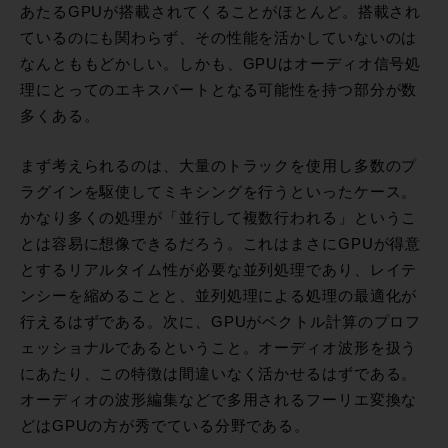
あたるGPUが搭載されてくることがほとんど。搭載され
ているのにも関わらず、その性能を活かしていないのは
なんとももどかしい。しかも、GPUはオーディオ信号処
理にとってのエキスパートとなる可能性を持つ部分が数
多くある。
まず考えられるのは、大量のトラックを使用し多数のプ
ラグインを駆使してミキシングを行うといったケース。
かなり多くの処理が「並行して複数行われる」というこ
とは容易に想像できるだろう。これはまさにGPUが得意
とするリアルタイム性が必要な並列処理であり、レイテ
ンシーを縮めることと、並列処理による処理の最適化が
行えるはずである。次に、GPUがベクトル計算のプロフ
ェッショナルであるということ。オーディオ波形を扱う
にあたり、この特徴は間違いなく活かせるはずである。
オーディオの波形編集などで多用されるフーリエ変換な
どはGPUの方が秀でている分野である。