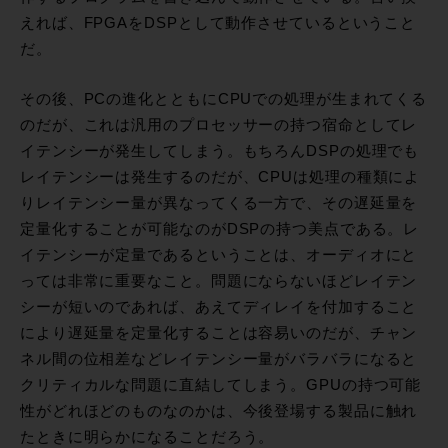
えれば、FPGAをDSPとして動作させているということ
だ。
その後、PCの進化とともにCPUでの処理が生まれてくる
のだが、これは汎用のプロセッサーの持つ宿命としてレ
イテンシーが発生してしまう。もちろんDSPの処理でも
レイテンシーは発生するのだが、CPUは処理の種類によ
りレイテンシー量が異なってくる一方で、その遅延量を
定量化することが可能なのがDSPの持つ美点である。レ
イテンシーが定量であるということは、オーディオにと
っては非常に重要なこと。問題にならないほどレイテン
シーが短いのであれば、あえてディレイを付加すること
により遅延量を定量化することは容易いのだが、チャン
ネル間の位相差などレイテンシー量がバラバラになると
クリティカルな問題に直結してしまう。GPUの持つ可能
性がどれほどのものなのかは、今後登場する製品に触れ
たときに明らかになることだろう。