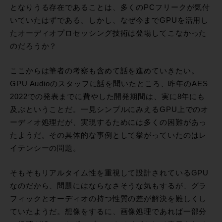
となりうる存在であることは、多くのPCフリークが気付
いていたはずである。しかし、なぜ今までGPUを活用し
たオーディオプロセッシング技術は登場してこなかった
のだろうか？
ここからは筆者の考察も含めて話を進めていきたい。
GPU Audioのスタッフに話を聞いたところ、昨年のAES
2022での発表までに費やした開発期間は、実に8年にも
及ぶということだ。一見シンプルにみえるGPU上でのオ
ーディオ処理だが、実現するためには多くの困難があっ
たようだ。その具体的な事例として挙がっていたのはレ
イテンシーの問題。
そもそもリアルタイム性を重視して設計されているGPU
なのだから、問題にはならなさそうな気もするが、グラ
フィックとオーディオの持つ性質の差が解決を難しくし
ていたようだ。想像をするに、画像処理であれば一部分