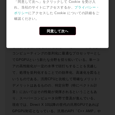
「同意して次へ」をクリックして Cookie を受け入
れ、当社のサイトにアクセスするか、
プライバシー・
ポリシー
にアクセスした Cookie についての詳細をご
確認ください。
同意して次へ
このような並列処理に特化したGPUは、2005年ごろより
コンピューティングの並列化に最適なプロセッサーとし
てGPGPUという新たな分野を切り拓いている。単一コ
アの高性能化が一定の水準で頭打ちすることを見越し
て、処理を並列化することでの効率化、高速化を図ると
いうものである。汎用CPUと比較して明確なメリット・
デメリットはあるものの、特定分野（特にベクトル計
算）においてはその性能が発揮されるということもあ
り、スーパーコンピュータ分野で普及が進んでいる。
現在では、Direct X 10以降の世代の汎用GPUであれば
GPGPU対応となっている。汎用のAPI「C++ AMP」や