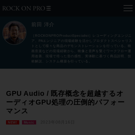
前田 洋介
［ROCKONPROProductSpecialist］レコーディングエンジニ
ア、PAエンジニアの現場経験を活かしプロダクトスペシャリス
トとして様々な商品のデモンストレーションを行っている。映
画音楽などの現場経験から、映像と音声を繋ぐワークフロー運
用改善、現場で培った音の感性、実体験に基づく商品説明、技
術解説、システム構築を行っている。
GPU Audio / 既存概念を超越するオ
ーディオGPU処理の圧倒的パフォー
マンス
2023年08月16日
NEW!
Music