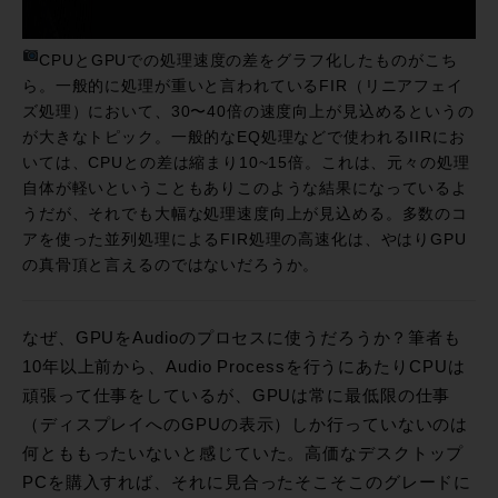
CPUとGPUでの処理速度の差をグラフ化したものがこち
ら。一般的に処理が重いと言われているFIR（リニアフェイ
ズ処理）において、30〜40倍の速度向上が見込めるというの
が大きなトピック。一般的なEQ処理などで使われるIIRにお
いては、CPUとの差は縮まり10~15倍。これは、元々の処理
自体が軽いということもありこのような結果になっているよ
うだが、それでも大幅な処理速度向上が見込める。多数のコ
アを使った並列処理によるFIR処理の高速化は、やはりGPU
の真骨頂と言えるのではないだろうか。
なぜ、GPUをAudioのプロセスに使うだろうか？筆者も
10年以上前から、Audio Processを行うにあたりCPUは
頑張って仕事をしているが、GPUは常に最低限の仕事
（ディスプレイへのGPUの表示）しか行っていないのは
何とももったいないと感じていた。高価なデスクトップ
PCを購入すれば、それに見合ったそこそこのグレードに