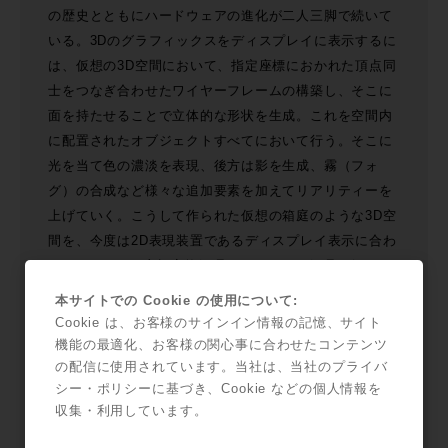
の歴史とともにハードウェアの進化が二人三脚で続いて
いる。3Dのグラフィックスをディスプレイに表示するに
は、仮想の3D空間において、指定座標におかれた頂点同
士をつなぎ合わせたワイヤーフレームの構築し、そこに
面を持たせることで立体的な形状を生成。これを空間内
に配置されたオブジェクトすべてにおいて行う。そこに
光を当て色の濃淡を表現、後方は影を生成、霧（フォ
グ）の合成など様々な追加要素を加えてリアリティーを
上げていく。こうして作られた仮想の箱庭のような3D空
間を、今度は2D表現装置であるディスプレイ表示に合わ
せて、3D-2Dの座標変換処理、ジオメトリ処理を行うこ
ととなる。これらの作業をリアルタイムに行うために
本サイトでの Cookie の使用について:
は、高速にいくつもの処理を並列に行う必要がある。そ
Cookie は、お客様のサインイン情報の記憶、サイト
れに特化して並列化を進めたものが今日のGPUである。
機能の最適化、お客様の関心事に合わせたコンテンツ
の配信に使用されています。当社は、当社のプライバ
シー・ポリシーに基づき、Cookie などの個人情報を
NVIDIA GPU比較表
収集・利用しています。