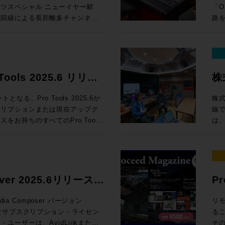
ル機能で忠実に再現。ゲインリダ
研
ツスペシャル ニューイヤー駅
「ORA
アリリースモードや素早くコンプ
振動
光回線による長距離多チャンネル
路
備え、時代を作った伝説的なサウ
ア
この実験は株式会社TBSラジオ、株
ト
れは
ボ、そして弊社メディア・インテ
グ
ジ・マーティンのAIRスタジオ用に開発
時
たのだが、駅伝の中継拠点となる
ソールです。 ORAC
 Knobを切り替え可能。広いカット
を
ツ光という公衆回線を用いている
大容
となるBlack knobモードではタイ
にこ
の中継を簡潔に行えるよう取り組
ック
ols 2025.6 リリー
株
ナミクスとDe-EssをEQの後
来
の拡
lid State
は
lice統合などの新機
に
BU
る、Pro Tools 2025.6が
株
ure Channel Strip 価格:
氏
ウンスブースを設けてその中継を
ールを
クリプションまたは現在アップグ
線
最
 Rock oN Line
研究所
声はテレビからのノイズマイクを
SS
お持ちのすべてのPro Tools
は
コミュニケー
ラジオとして独自の実況、解説、
ー
s Introユーザーがご利用いただ
ニ
たSL4000B、Electric
マと
た格好だ。従来は仮設とはいえ、
ー
こ
はじめ世界中のスタジオを支えた説明不要の
意
サブコントロールを設営するため
正確かつ
I搭載のSpeech-to-Text機
な
ウンドを手に入れましょう。本製品を
い
っていた。開催1週間前には設営が
EQ
ー・サンプル・ライブラリである
で
OCK ON PROまで！
の
まで泊まりこみでその対応にあた
で瞬
つけることができるSpice統合な
こ
r ver 2025.6リリース情
P
なら
ッフが2名ホールドされること、
ル・ラック ORACL
で多数のユーザーに役立ててもら
にお話を伺った。
3
も難しく、技術の継承がなかなか
セク
Re
の
ia Composer バージョン
リ
語
ったという。そこで、前橋の現場
ェア
 Applications CueProや、
調整
効なサブスクリプション・ライセン
る
すZ
本社スタジオを活用したリモート
で
ミング・プロセスを実現するThe
対
ーザーは、AvidLinkまたは
そ
oN