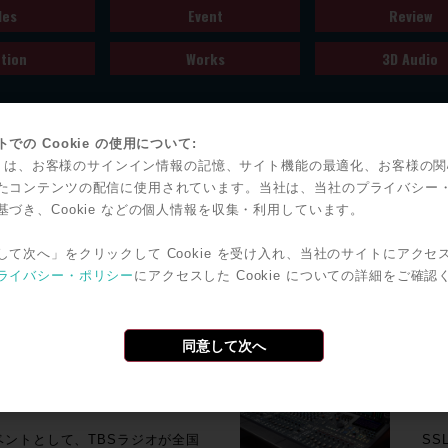
les
Event
Review
tion
Works
3D Audio
での Cookie の使用について:
kie は、お客様のサインイン情報の記憶、サイト機能の最適化、お客様の
たコンテンツの配信に使用されています。当社は、当社のプライバシー
ogue Signature
N
基づき、Cookie などの個人情報を収集・利用しています。
送
e Signature Channel Stripが
取材協力
して次へ」をクリックして Cookie を受け入れ、当社のサイトにアクセ
0シリーズコンソールのトーンを実現
し進
ライバシー・ポリシー
にアクセスした Cookie についての詳細をご確認
グ・チャンネル・ストリップで
Wi
り
ネルストリップに採用されていたも
し
同意して次へ
るサウンドを実現。入力は+20
容
で、極性反転、パッド、ライン入力
情報
回、
駅伝中継事例 / 前橋
S
する10:1レシオ、7 kHz帯の
世
行うリモートプロダク
ラ
を冠するダイナ
設置
ベントとして、TBSラジオが全国
S