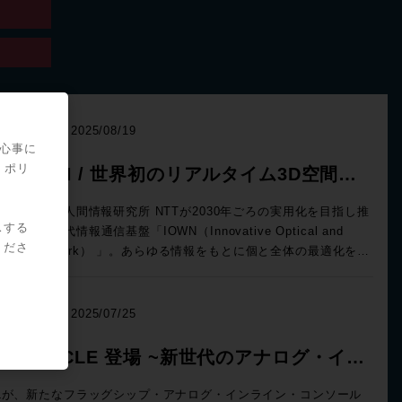
Media
2025/08/19
関心事に
・ポリ
TT IOWN / 世界初のリアルタイム3D空間伝
実験
：NTT人間情報研究所 NTTが2030年ごろの実用化を目指し推
スする
める、次世代情報通信基盤「IOWN（Innovative Optical and
くださ
reless Network） 」。あらゆる情報をもとに個と全体の最適化を図
、多様性を受容する豊かな社会の実現を掲げる構想だ。光を中心と
た革新的な技術を活用し、従来のインフラの限界を超える高速・大
量通信や膨大な計算リソースを、端末も含めたネットワークおよび
NEWS
2025/07/25
処理基盤として提供することを目的としている。 そのNTTが今
大阪・関西万博のNTTパビリオンで挑んだのが、IOWNを活用した
SL ORACLE 登場 ~新世代のアナログ・イン
界初のリアルタイム3D空間伝送実験である。この試みでは、夢洲に
イン・コンソール~
されたNTTパビリオンと吹田の万博記念公園をIOWNで接続。NTT
SLが、新たなフラッグシップ・アナログ・インライン・コンソール