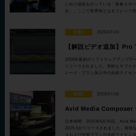
ミクスセクションは、Eシリーズをフ
に向け放送を行っている「新春スポー
ション
クションの戻り方を定速とするリニ
伝」。ここで世界初となるフレッツ
をかけるファストアタックモードを
Dante伝送の実証実験が行われた。
ンドを作り込める。 お馴染み4バンドEQセクションでは、伝統の
式会社メディアプラットフォームラ
4000E Brown Knobと、ジョー
グレーションにより準備が進められ
NEWS
2025/07/24
されたEQ回路「242」通称、Black
前橋と赤坂を繋ぐにあたり、フレッ
＆ブーストレンジや18dB/OctのHPF
点に大きな可能性がある。全国から
【解説ビデオ追加】Pro To
トなローエンドを得られる。また、ダイ
みされた様子をお届けしたい。 前橋ー赤坂間でリモートプロダクショ
段で処理するポストEQオプションも搭載する。 製品情報 So
ス！自動文字起こし、Spi
ン TBSラジオでは、毎年実施されるニューイヤー駅伝において、群馬
2026年最初のソフトウェアアップデートとな
Logic / Revival 4000 Analogue Signat
県庁内に臨時のスタジオサブとアナ
リリースされました。有効なサブス
能を追加!!
¥297,000 (税抜 ¥270,000) 発売日:2025年9月8日
実施していた。ラジオの基本的な音
レード・プラン加入中の永続ライセンスを
eStoreでのご予約・ご注文はこちら The Town Houseでのピーター
含む10系統のステレオ音声。そこに
ユーザー、および、すべてのPro Tool
ガブリエル作品などから現代SSLの礎となっ
リポートを加えて番組を制作してい
けます。 Rock oN Line eStoreで購入>> セッション上の音声と歌詞の
Lady、The Hit Factoryを
生放送に対応するラジオスタジオと
情報をすばやく分析/検索/編集可能となるA
NEWS
2025/07/15
SL4000E、時代を作った2つのサ
に2tトラックで機材の搬入設置を行
能や、世界最大のロイヤリティフリ
はじめとした機材導入・デモのご相談はR
開始され、2名の技術スタッフが本番
Spiceから完璧なサウンドを簡単に見
Avid Media Compose
るのが恒例であった。年末に技術スタ
ど、音楽とオーディオ・ポスト両面
ほかのスタッフをアサインすること
報
える新機能が導入されています。 このリリースでは、緊密に統合され
日本時間 2025年6月30日、Avid Med
うまく行かないことなど課題は多か
たADRワークフローを実現するNon-Lethal
2025.6がリリースされました。有
機材は最低限に、赤坂のTBSラジオ
より迅速で信頼性の高いリコンフォー
スおよび年間プラン付永続ライセンス・ユ