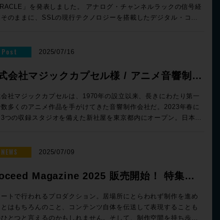
究所が独自に開発・保有する「動的3D空間伝送再現技術」と「触覚
CLE」を発表しました。 アナログ・チャンネルラックの信号経
音場提示技術」により、Perfumeのパフォーマンスを“空間ごと”リ
をそのままに、SSLの現行テクノロジーを搭載したデジタル・コン
ルタイムに伝送・再現するという、かつてない挑戦が行われた。こ
ロールサーフェスから精緻に制御。リコール精度も向上し、アナロ
、2025年の万博と1970年の電気通信館、二つの時代の万博会場を
ならではの音質とデジタルの迅速なセッション管理を融合したコン
間と空間の両方で接続し、まるで隣にいるかのような存在感の共有
LE 概要 - 最大112入力のミックスダウンが可能な
Post
2025/07/16
可能にする未来のコミュニケーションを体現したものである。さら
量インライン・コンソール。 - 4xステレオミックスバス，16トラ
のパフォーマンスは、万博会期中、NTTパビリオンのZone 2にて
バス，10Auxバス，8ステレオFlexグループ． - チャンネルラック
式会社マジックカプセル様 / アニメ音響制作
場者が“時間を超えて追体験”できるという仕組みとなっている。今回
張により、24ch or 48chインラインのアナログ信号処理 - THE
、この世界初の実証実験を支えたNTT人間情報研究所の松元 崇裕
特化したスタジオと、360VME によるその
S+とダイナミックEQプロセッサーを統合 - 瞬時にセッションリコ
式会社マジックカプセルは、1970年の設立以来、長きにわたり第一
、草深 宇翔氏、鈴木 督史氏に話を伺った。
左よりNTT人間情報
実現するSSL独自技術 ”Active Analogue” - DAWコントロール
で数多くのアニメ作品を手がけてきた音響制作会社だ。2023年春に
大活用術
 松元 崇裕氏、草深 宇翔氏、鈴木 督史氏 NTTが創出する未来の
L伝統のサウンドを即座に呼び起こす ”Active Analogue” コントロ
、3つの収録スタジオを備えた新社屋を東京都内にオープン。日本ア
ション 大阪・関西万博にて、NTTパビリオンが体験テー
ルサーフェイスに特化した設計により、独立した2種類のプロセッサ
メの“音”を支える新たな拠点として、本格的に稼働を開始している。
して掲げるのは「Parallel Travel」。これは時空を旅する体験を
をデジタル制御。プロセッシング、ルーティング、ゲイン、パンを
の新スタジオは、アニメの音響制作に特化しているからこそ可能と
味し、IOWN技術によって物理的距離を超えた空間共有を実現し、互
瞬時にリコール可能。 PureDriveマイクプリ、E/Gカーブ対応
った、あらゆる実務の側面に配慮された理想的な空間だ。細部にま
NEWS
2025/07/09
に存在を感じ合う未来のコミュニケーションを提示するというも
、THE BUS+といったSSL伝統のアナログ回路を、セッション単位
行き届いた設計思想と、その運用を担うプロフェッショナルたちの
。まさに近代日本において伝達技術の基盤と革新を担ってきたNTT
時に切り替える現代のスピード感が実現した。 独立するオラク
だわりに迫るべく、ハウス・エンジニアの根岸 信洋氏、進藤 公隆氏
roceed Magazine 2025 販売開始！ 特集：
ではのアプローチである。この壮大なテーマは、Zone 1からZone
Eは、コントロールサーフェイスのほか、センター
 建屋の設計段階からDolby Atmosを意識 今回伺った
までの3つの建屋によって構成されるNTTパビリオン全体を通じて物
ションラック、24chインラインチャンネルラックの3つのハードウ
mote Production Style
は、メインスタジオにあたる通称「BASE1」。部屋の設計から音響
モートで行われるプロダクション。居場所にとらわれず制作を進め
られる。本稿ではその中でも、未来のコミュニケーションの姿を示
で構成。24chインラインチャンネルラックは、最大2台まで拡張も
までを株式会社SONAが手がけており、Dolby Atmos 7.1.4chにも
ことはもちろんのこと、コンテンツ自体を伝送して表現することも
one 2での取り組みに焦点をあて、掘り下げていこう。 Rock
きる。信号処理を担うこれらラックは、コンソール後部はもちろん
応するスタジオだ。隣接するアフレコルームでの収録から、その後
のひとつと言えるのかもしれません。そして、制作空間を持ち歩い
（以下、R）：今回のテーマである「Parallel Travel」の中におけ