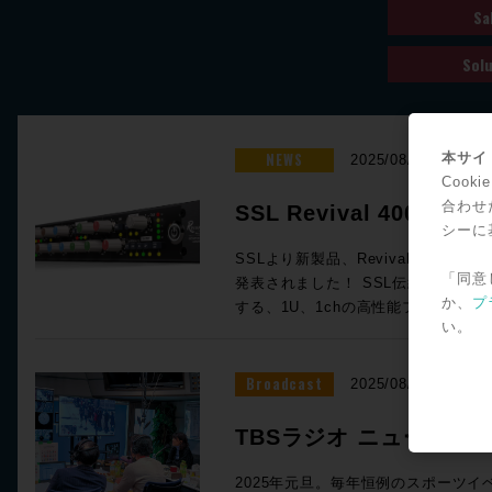
Sa
Solu
NEWS
本サイト
2025/08/28
Coo
合わせ
SSL Revival 4000 Anal
シーに
Channel Strip 発売！
SSLより新製品、Revival 4000 Analogu
「同意
発表されました！ SSL伝統の400
か、
プ
する、1U、1chの高性能フルアナロ
い。
す。 主な機能 マイクプリには、Jensenの入力トランスJT-115K-Eを
搭載。オリジナルの4000Eチャン
のと同じコンポーネントで、透明感あ
Broadcast
2025/08/11
dB〜+70 dB の範囲で調整が可能
機能が付属。 4000 Bコンソールのデザインを継承するディエッサー
TBSラジオ ニューイヤー
は、1ノブで歯擦音をピンポイントに調整
から赤坂へ、公衆回線で
サイドチェイン・フィルターとなっている。 Ultimate
2025年元旦。毎年恒例のスポーツイ