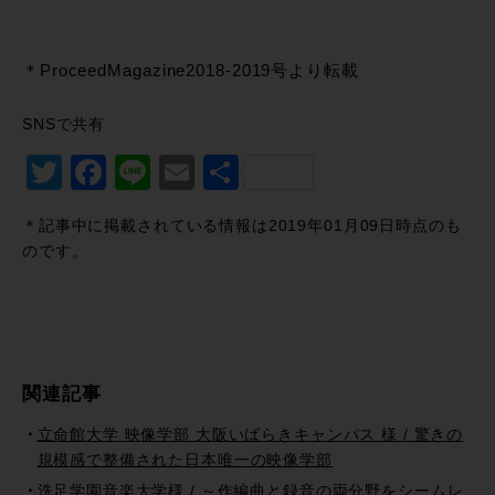
＊ProceedMagazine2018-2019号より転載
SNSで共有
Twitter
Facebook
Line
Email
共
有
＊記事中に掲載されている情報は2019年01月09日時点のも
のです。
関連記事
立命館大学 映像学部 大阪いばらきキャンパス 様 / 驚きの
規模感で整備された日本唯一の映像学部
洗足学園音楽大学様 / ～作編曲と録音の両分野をシームレ