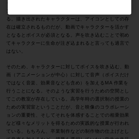
ャラクターデザイン学科は、その名の通りアニメーショ
ンなどのキャラクターを生み出すことを学ぶ学科であ
る。描き出されたキャラクターは、アイコンとしての存
在は確立されるものだが、動画でキャラクターを活かす
となるとボイスが必須となる。声を吹き込むことで初め
てキャラクターに生命が注ぎ込まれると言っても過言で
はない。
そのため、キャラクターに対してボイスを吹き込む、動
画（アニメーションが中心）に対して音声（ボイスだけ
ではなく音楽、効果音なども含め）を加えるMA 作業を
行うことになる。そのような実習を行うための空間とし
てこの教室が存在している。高学年時の選択制の授業の
ための実習室ということだが、音と映像のコラボレーシ
ョンの重要性、そしてそれを体感することでの相乗効果
など様々なメリットを得るための実践的な授業が行われ
ている。もちろん、卒業制作などの制作物の仕上げとし