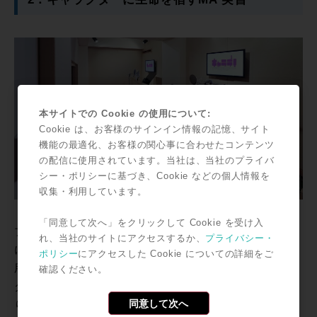
本サイトでの Cookie の使用について:
Cookie は、お客様のサインイン情報の記憶、サイト
機能の最適化、お客様の関心事に合わせたコンテンツ
の配信に使用されています。当社は、当社のプライバ
シー・ポリシーに基づき、Cookie などの個人情報を
収集・利用しています。
「同意して次へ」をクリックして Cookie を受け入
ブース等の内装に関しての更新は行われていないが、奥
れ、当社のサイトにアクセスするか、
プライバシー・
に広い4 名程度のアフレコが行える広さを持った空間が
ポリシー
にアクセスした Cookie についての詳細をご
用意されているのが特徴となる。これは、このキャラク
確認ください。
ターデザイン学科の実習には無くてはならない広さであ
同意して次へ
り、実習の内容と密接な関わりを持ったものである。キ