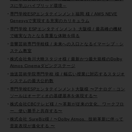
スに学ぶハイブリッド環境～
専門学校ESPエンタテインメント福岡 様 / AMS NEVE
Genesysで実現する充実のカリキュラム
専門学校 ESPエンタテインメント 大阪様 / 最高峰の機材
で確実な力となる貴重な体験を得る
音響芸術専門学校様 / 未来への入口となるイマーシブ・シ
ステム教室
株式会社角川大映スタジオ様 / 最新かつ最大規模のDolby
Atmos Cinemaダビングステージ
放送芸術学院専門学校 様 / 幅広い授業に対応するスタジオ
システムの最大公約数
専門学校ESPエンタテインメント大阪様 〜アナログ・コン
ソールはオーディオの基礎基本を体現する〜
株式会社CBCテレビ様 / 〜革新が従来の文化、ワークフロ
ー、使い勝手と共存する〜
株式会社 SureBiz様 / 〜Dolby Atmos、技術革新に伴って
音楽表現が進化する 〜