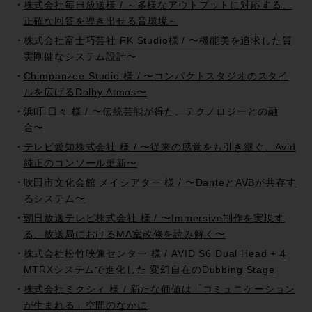
株式会社毎日放送様 / ～多様なアウトプットに対応する、
正確な回答を導き出せる音環境～
株式会社富士巧芸社 FK Studio様 / 〜機能美を追求した質
実剛健なシステム設計〜
Chimpanzee Studio 様 / 〜コンパクトスタジオのスタイ
ルを広げるDolby Atmos〜
浜町 日々 様 / 〜伝統芸能が得た、テクノロジーとの融
合〜
テレビ愛知株式会社 様 / 〜従来の感覚をも引き継ぐ、Avid
純正のコンソール更新〜
吹田市文化会館 メイシアター 様 / 〜DanteとAVBが共存す
るシステム〜
朝日放送テレビ株式会社 様 / 〜Immersive制作を実現す
る、放送局におけるMA室改修を読み解く〜
株式会社松竹映像センター 様 / AVID S6 Dual Head + 4
MTRXシステムで進化した 変幻自在のDubbing Stage
株式会社ミクシィ 様 / 新たな価値は「コミュニケーション
が生まれる」空間のなかに