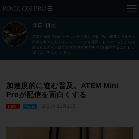
澤口 耕太
広範な知識で国内セールスから海外折衝、Web構築まで業務の
垣根を軽々と超えるフットワークを発揮。ドラマーらしからぬ
類まれなタイム感で毎朝のROCKONPROを翻弄することもし
ばしば。実はもう40代。
加速度的に進む普及、ATEM Mini
Proが配信を面白くする
2020年11月11日
NEW!
Media