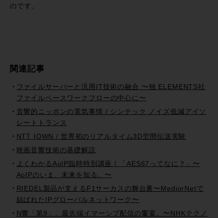
のです。
関連記事
ファイルサーバーと汎用IT技術の融合 〜独 ELEMENTS社
ファイルベースワークフローの中心に〜
音響的ニッポンの電気事情 / シンテック ノイズ低減アイソ
レートトランス
NTT IOWN / 世界初のリアルタイム3D空間伝送実験
映画音響技術の基礎解説
よくわかるAoIP臨時特別講座！「AES67ってなに？」〜
AoIPのいま、未来を知る。〜
RIEDEL製品が支えるF1サーカスの舞台裏〜MediorNetで
結ばれたIPグローバルネットワーク〜
N響「第9」、最先端イマーシブ配信の饗宴。〜NHKテクノ