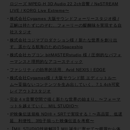
ロジーズ MPEG-H 3D Audio 22.2ch音響 / NeSTREAM
LIVE / KORG Live Extreme〜
株式会社Cygames 大阪サウンドフォーリースタジオ様 /
正解は持たずにのぞむ、フォーリーの醍醐味を実現する自
社スタジオ
株式会社コジマプロダクション様 / 新たな世界を創り出
す、遥かなる航海のためのSpaceship
株式会社カプコン bitMASTERstudio 様 / 圧倒的なパフォ
ーマンスと理想的なアコースティック
ファシリティの効率的活用、Avid NEXIS | EDGE
株式会社Cygames様 / 大阪サウンド部 エディットルー
ム〜妥協ないコンテンツを生み出していく、7.1.4ch可変
レイアウト2スタジオ
完全４π音響空間で描く新たな世界の始まり。〜フォーマ
ットを越えていく、MIL STUDIO〜
IP映像伝送規格 NDI®︎ + SRTで実現する！〜高品質、低遅
延、利便性、3拍子揃った映像伝送を考察〜
【MIL STUDIO技術解説】MIL誕生に寄せて〜鑑賞から体