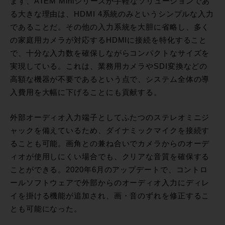
まず、ATEM Miniシリーズが手軽なソリューションであ
る大きな理由は、HDMI 4系統のみというシンプルな入力
であることだ。その他の入力系統を大胆に省略し、多く
の家庭用カメラが対応するHDMIに接続を特化すること
で、十分な入力数を確保しながらコンパクトなサイズを
実現している。これは、業務用カメラやSDI変換などの
高額な機器が不要であるという点で、システム全体の導
入費用を大幅に下げることにも貢献する。
外部オーディオ入力端子としてふたつのステレオミニジ
ャックを備えているため、ダイナミックマイクを接続す
ることも可能。画角との兼ね合いでカメラからのオーデ
ィオが使用しにくい場合でも、クリアな音質を確保する
ことができる。2020年6月のアップデートで、コントロ
ールソフトウェアで外部からのオーディオ入力にディレ
イを掛ける機能が追加され、画・音のずれを修正するこ
とも可能になった。