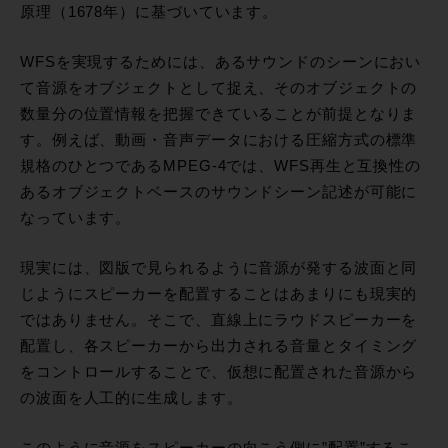
原理（1678年）に基づいています。
WFSを実現するためには、あるサウンドのシーンにおい
て音源をオブジェクトとして捉え、そのオブジェクトの
数量分の位置情報を把握できていることが前提となりま
す。例えば、動画・音声データにおける圧縮方式の標準
規格のひとつであるMPEG-4では、WFS再生と互換性の
あるオブジェクトベースのサウンドシーン記述が可能に
なっています。
現実には、図版で見られるように音源が発する波面と同
じようにスピーカーを配置することはあまりにも現実的
ではありません。そこで、直線上にラウドスピーカーを
配置し、各スピーカーから出力される音量とタイミング
をコントロールすることで、仮想に配置された音源から
の波面を人工的に生成します。
このように音源をスピーカーの向こう側に”配置”するこ