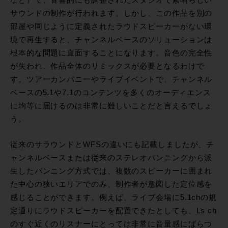
など）で、音響的にも調整されたスタジオで素晴らしい
サウンドの制作が行われます。しかし、この作品を別の
部屋や同じように定義されたラウドスピーカーがない環
境で再生すると、チャンネルベースのソリューションは
根本的な問題に直面することになります。音色の完全性
が失われ、作品全体のリミックスが必要となるわけで
す。ツアーカンパニーやライブイベントで、チャンネル
ベースの5.1や7.1のコンテンツを多くのオーディエンス
に均等に届けるのは非常に難しいことだと言えるでしょ
う。
従来のサラウンドとWFSの違いにも記載しましたが、チ
ャンネルベースまたは従来のステレオパンニングから派
生したパンニング方式では、複数のスピーカーに囲まれ
た中心の狭いエリアでのみ、制作者が意図した定位感を
感じることができます。例えば、ライブ会場に5.1chの規
定通りにラウドスピーカーを配置できたとしても、Ls ch
のすぐ近くのリスナーにとっては非常に音量感にばらつ