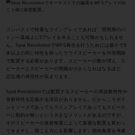
Spat Revolutionでオーケストラの編成をWFSアレイの向
こう側に仮想配置。
コンパクトで軽量なラインアレイであれば、照明用のバ
トンへ直線上に5アレイを吊ることも可能かもしれませ
ん。Spat RevolutionでWFS再生を行うためには最小で5
本以上の同じ特性を持ったラウドスピーカーを均等間隔
で配置する必要があります。スピーカーの数が増え、ス
ピーカーとスピーカーの間隔が小さくなればなるほど、
定位感の再現性が高まります。
Spat Revolutionでは配置するスピーカーの周波数特性や
放射特性を定義する項目がありません。だからこそポイ
ントソースであってもラインアレイであってもスピーカ
ーに制約が無いという大きなメリットがあるのですが、
そのスピーカーの放射角度によって最適な配置も変わっ
てきますし、聴こえ方にも影響します。指向角度を考慮