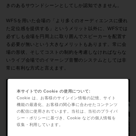
きのあるサウンドシーンとしてしか認知できません。
WFSを用いた会場の「より多くのオーディエンスに優れ
た定位感を提供する」というメリット以外に、WFSでは
必ずしも会場を円周上に取り囲んでスピーカーを配置す
る必要が無いという大きなメリットもあります。常に会
場の形状、そしてコストの制約を考慮しなければならな
いライブ会場でのイマーシブ音響のシステムとしては非
常に有利な方式と言えます。
本サイトでの Cookie の使用について:
Cookie は、お客様のサインイン情報の記憶、サイト
機能の最適化、お客様の関心事に合わせたコンテンツ
の配信に使用されています。当社は、当社のプライバ
シー・ポリシーに基づき、Cookie などの個人情報を
収集・利用しています。