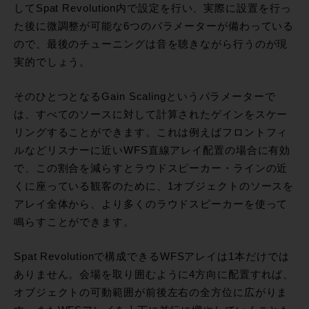
してSpat Revolution内で設定を行い、実際に設置を行っ
た後に微調整が可能な6つのパラメーターが備わっている
ので、最後のチューニングは音を聴きながら行うのが現
実的でしょう。
そのひとつとなるGain Scalingというパラメーターで
は、すべてのソースに対して計算されたゲインをスケー
リングすることができます。これは例えばフロントフィ
ルなどリスナーに近いWFS直線アレイ配置の場合に有効
で、この割合を減らすとラウドスピーカー・ラインの近
くに座っている観客のために、1オブジェクトのソースを
アレイ全体から、より多くのラウドスピーカーを使って
鳴らすことができます。
Spat Revolutionで構成できるWFSアレイは1本だけでは
ありません。会場を取り囲むように4方向に配置すれば、
オブジェクトの可動範囲が前後左右の全方位に広がりま