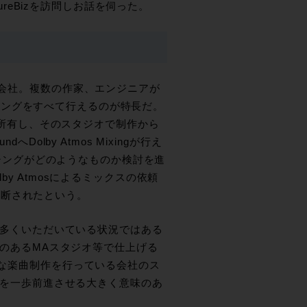
SureBizを訪問しお話を伺った。
作会社。複数の作家、エンジニアが
リングをすべて行えるのが特長だ。
オを所有し、そのスタジオで制作から
olby Atmos Mixingが行え
ミキシングがどのようなものか検討を進
y Atmosによるミックスの依頼
決断されたという。
せを多くいただいている状況ではある
環境のあるMAスタジオ等で仕上げる
うな楽曲制作を行っている会社のス
ームを一歩前進させる大きく意味のあ