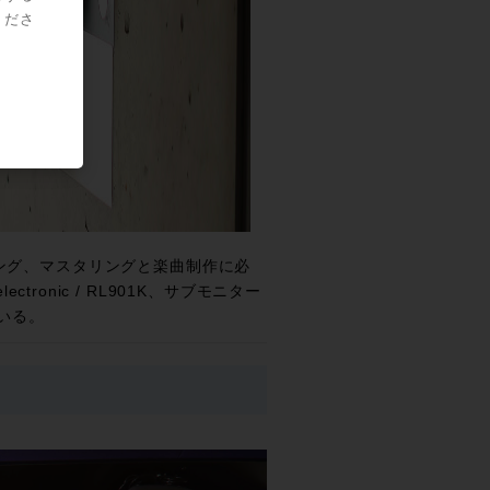
くださ
キシング、マスタリングと楽曲制作に必
onic / RL901K、サブモニター
ている。