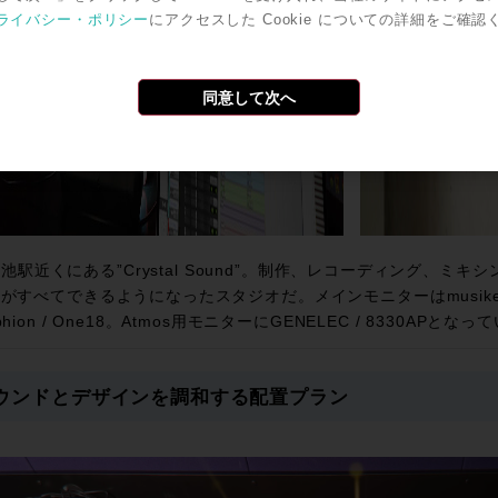
ライバシー・ポリシー
にアクセスした Cookie についての詳細をご確認
同意して次へ
池駅近くにある”Crystal Sound”。制作、レコーディング、ミ
がすべてできるようになったスタジオだ。メインモニターはmusikelectr
hion / One18。Atmos用モニターにGENELEC / 8330APとなっ
ウンドとデザインを調和する配置プラン