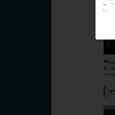
か、
プ
い。
洗足
要工程
にAmp
サ