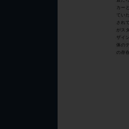
置だろ
カー
ていた
され
がス
ザイ
体の
の存