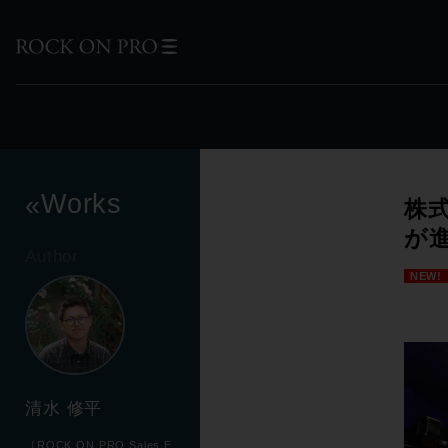
Works
«
株式
が進
Author
NEW!
清水 修平
［ROCK ON PRO Sales E