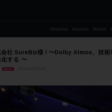
Headline
Solution
Works
会社 SureBiz様 / 〜Dolby Atmo
化する 〜
2022年02月04日
Music