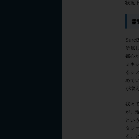
状況下
需
Su
所属
都心か
ミキシ
るシス
めてい
が増
我々で
が、現
とい
タジオ
るこ