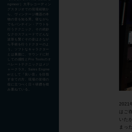
ngineer］大手レコーディン
グスタジオでの現場経験か
ら、ヴィンテージ機器の本
物の音を知る男。寝ながら
でもパンチイン・アウトを
行うテクニック、その絶妙
なクロスフェードでどんな
波形も繋ぐその姿はさなが
ら手術を行うドクターのよ
う。ソフトなキャラクター
とは裏腹に、サウンドに対
しての感性とPro Toolsのオ
ペレートテクニックはメジ
ャークラス。Sales Engine
erとして『良い音』を目指
す全ての方、現場の皆様の
役に立つべく日々研鑽を積
み重ねている。
202
はご存
いたが
まっ