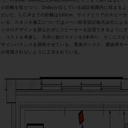
う。Crystal Soundは天井高2500mmとそこまで高くは
との距離を取りつつ、Dolbyが出している認証範囲内に収まる
だいた。L,C,Rまでの距離は130cm、サイドとリアのスピーカ
ている。スタジオ施工についてはジーハ防音設計株式会社によ
タジオのデザインを損なわずにスピーカーを設置できるように
ン、コストも考慮し、天井に板のラインを2本作り、そこにスピ
デザインバランスを調和させている。電源ボックス、通線用モ
在が意識されないように工夫されている。