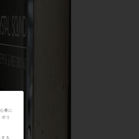
関心事に
・ポリ
スする