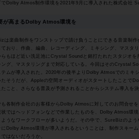
でDolby Atmos制作環境を2021年9月に導入された株式会社 
要が高まるDolby Atmos環境を
reBizは楽曲制作をワンストップで請け負うことにできる音楽制
しており、作曲、編曲、レコーディング、ミキシング、マスタ
らもほど近い洗足池にCrystal Soundと銘打たれたスタジ
ング、マスタリングまで対応している。今回はそのCrystal SoundへD
テムが導入された。2020年の後半よりDolby Atmosでの
たそうだが、Appleの空間オーディオがスタートしたことでDolb
えたこと、さらなる普及が予測されることからシステム導入を
も各制作会社のお客様からDolby Atmosに対してのお問合
状ではヘッドフォンなどで作業したものを、Dolby Atmos
うようなワークフローが多いようだ。その中で、SureBizのよ
にDolby Atmos環境が導入されるということは、制作スキ
とではないだろうか。