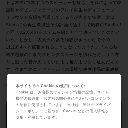
トは左右に3本ずつのスピーカーを持ち、それによって映
画館やダビングステージのアレイ再生やディフューズ・
サラウンド音場を再現している点が大きな特徴。実は、
Studio 2の再生環境はその計画の途中まで既存のStudio 1
と同じ9.2.6.4のシステムを組む方向で進んでいたのだと
いう。しかし、古賀氏のある経験がきっかけで今の
11.2.6.4へと拡張されることになったようだ。「ある映
画主題歌の仕事でダビングステージを訪れた時、リア方
向に振った音が思っていたより後方まで回り込んだんで
す。今までのニアフィールドの環境で映画作品の最終形
をイメージすることには限界があると感じ、アレイ再生
ができる環境を作るために急遽スピーカーを2本追加する
本サイトでの Cookie の使用について:
ことにしました。」
Cookie は、お客様のサインイン情報の記憶、サイト
機能の最適化、お客様の関心事に合わせたコンテンツ
の配信に使用されています。当社は、当社のプライバ
シー・ポリシーに基づき、Cookie などの個人情報を
収集・利用しています。