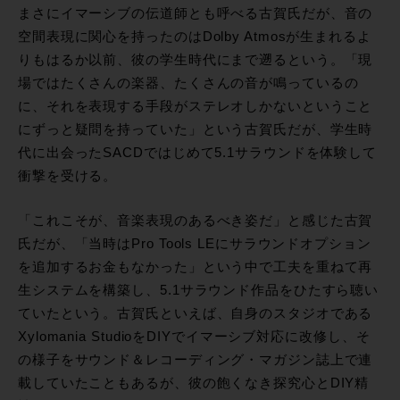
まさにイマーシブの伝道師とも呼べる古賀氏だが、音の
空間表現に関心を持ったのはDolby Atmosが生まれるよ
りもはるか以前、彼の学生時代にまで遡るという。「現
場ではたくさんの楽器、たくさんの音が鳴っているの
に、それを表現する手段がステレオしかないということ
にずっと疑問を持っていた」という古賀氏だが、学生時
代に出会ったSACDではじめて5.1サラウンドを体験して
衝撃を受ける。
「これこそが、音楽表現のあるべき姿だ」と感じた古賀
氏だが、「当時はPro Tools LEにサラウンドオプション
を追加するお金もなかった」という中で工夫を重ねて再
生システムを構築し、5.1サラウンド作品をひたすら聴い
ていたという。古賀氏といえば、自身のスタジオである
Xylomania StudioをDIYでイマーシブ対応に改修し、そ
の様子をサウンド＆レコーディング・マガジン誌上で連
載していたこともあるが、彼の飽くなき探究心とDIY精