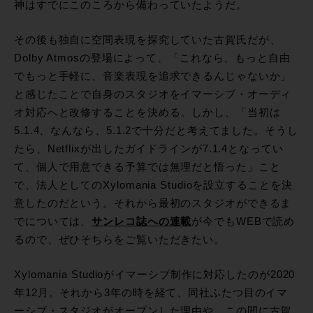
神はすでにこのころから備わっていたようだ。
その後も独自に空間表現を探究していた古賀氏だが、
Dolby Atmosの登場によって、「これなら、もっと自由
でもっと手軽に、音楽表現を追求できるんじゃないか」
と感じたことで自身のスタジオをイマーシブ・オーディ
オ対応へと改修することを決める。しかし、「当初は
5.1.4、なんなら、5.1.2で十分だと考えてました。そうし
たら、Netflixが出したガイドラインが7.1.4となってい
て、個人で用意できる予算では無理だと悟った」こと
で、法人としてのXylomania Studioを設立することを決
意したのだという。それから最初のスタジオができるま
でについては、
サンレコ誌への連載
が今でもWEBで読め
るので、ぜひそちらをご覧いただきたい。
Xylomania Studioがイマーシブ制作に対応したのが2020
年12月。それから3年の時を経て、同社ふたつ目のイマ
ーシブ・スタジオがオープンした理由や、この間に古賀