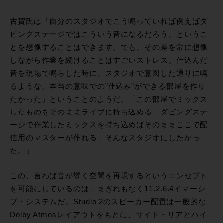
古賀氏は「自分のスタジオでこう鳴っていれば例えばダ
ビングステージではこういう音になるだろう、というこ
とを想像することはできます。でも、その差を常に想像
しながら作業を続けることはすごいストレス。仕込んだ
音を現場で鳴らした時に、スタジオで意図した通りに鳴
るような、本当の意味での”仕込み”ができる部屋を作り
たかった」ということのようだ。「この部屋でミックス
したものをそのままライブに持ち込める、ダビングステ
ージで作業したミックスを持ち込めばそのままここで配
信用のマスターが作れる、そんなスタジオにしたかっ
た。」
この、言わば音が響く空間を再現するというコンセプト
を可能にしているのは、まぎれもなく11.2.6.4イマーシ
ブ・システムだ。Studio 2のスピーカー配置は一般的な
Dolby Atmosレイアウトをもとに、サイド・リアとハイ