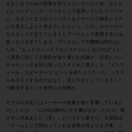
をおこなうための部屋を作ろうとしていたため、もとも
とレコーディング・ブースとして使用していたスペース
に、スタンド立てのコンパクトなイマーシブ再生システ
ムを導入しようと考えていたという。だが、スピーカー
をスタンドで立ててしまうとブースとして使用するには
狭くなりすぎてしまう。ブースとしての機能は削れない
ため、”もっとコンパクトなシステムにしなければ”とい
う課題に対して古賀氏が辿り着いた結論が、以前にコン
サルティングを請け負ったスタジオに導入した、”インウ
ォール・スピーカー”にヒントを得たようだった。システ
ムを小さくするのではなく、逆に大きくしてしまうこと
で解決するという発想には脱帽だ。
モデルの決定にはメーカーの提案が強く影響していると
のことだが、「ci140は国内にデモ機がなかったので、聴
かずに決めました（笑）」というから驚きだ。古賀氏は
「チームとして関わってくれる姿勢が何よりも大事。こ