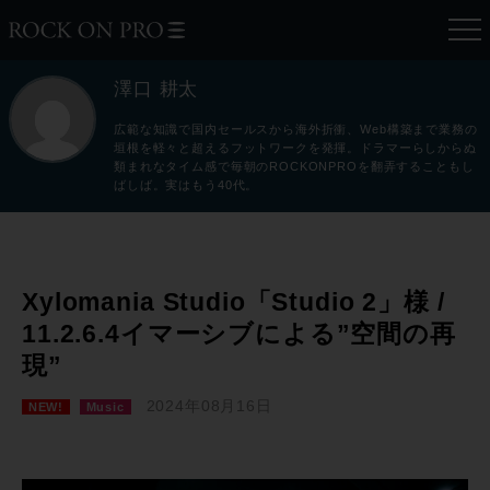
澤口 耕太
広範な知識で国内セールスから海外折衝、Web構築まで業務の
垣根を軽々と超えるフットワークを発揮。ドラマーらしからぬ
類まれなタイム感で毎朝のROCKONPROを翻弄することもし
ばしば。実はもう40代。
Xylomania Studio「Studio 2」様 /
11.2.6.4イマーシブによる”空間の再
現”
2024年08月16日
NEW!
Music