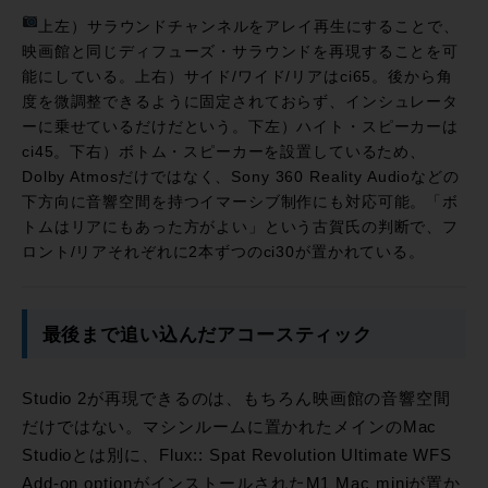
上左）サラウンドチャンネルをアレイ再生にすることで、
映画館と同じディフューズ・サラウンドを再現することを可
能にしている。上右）サイド/ワイド/リアはci65。後から角
度を微調整できるように固定されておらず、インシュレータ
ーに乗せているだけだという。下左）ハイト・スピーカーは
ci45。下右）ボトム・スピーカーを設置しているため、
Dolby Atmosだけではなく、Sony 360 Reality Audioなどの
下方向に音響空間を持つイマーシブ制作にも対応可能。「ボ
トムはリアにもあった方がよい」という古賀氏の判断で、フ
ロント/リアそれぞれに2本ずつのci30が置かれている。
最後まで追い込んだアコースティック
Studio 2が再現できるのは、もちろん映画館の音響空間
だけではない。マシンルームに置かれたメインのMac
Studioとは別に、Flux:: Spat Revolution Ultimate WFS
Add-on optionがインストールされたM1 Mac miniが置か