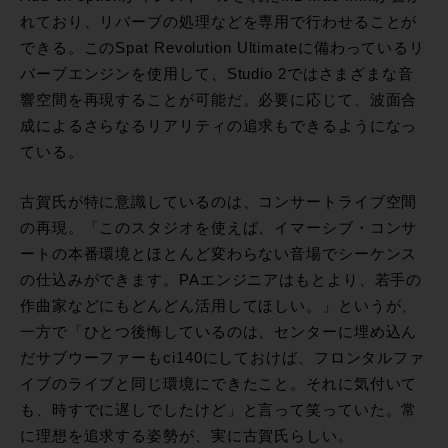
れており、リバーブの処理などを専用で行わせることが
できる。このSpat Revolution Ultimateに備わっているリ
バーブエンジンを使用して、Studio 2ではさまざまな音
響空間を再現することが可能だ。必要に応じて、波面合
成によるさらなるリアリティの追求もできるようになっ
ている。
古賀氏が特に意識しているのは、コンサートライブ空間
の再現。「このスタジオを使えば、イマーシブ・コンサ
ートの本番環境とほとんど変わらない音場でシーケンス
の仕込みができます。PAエンジニアはもとより、若手の
作曲家などにもどんどん活用してほしい。」というが、
一方で「ひとつ後悔しているのは、センターに埋め込ん
だサブウーファーもci140にしておけば、フロンタルファ
イブのライブと同じ環境にできたこと。それに気付いて
も、時すでに遅しでしたけど」と言って笑っていた。常
に理想を追求する姿勢が、実に古賀氏らしい。