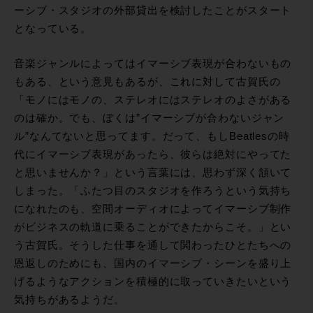
ーシブ・スタジオの外部貸出を検討したことがスタート
となっている。
音楽ジャンルによってはイマーシブ表現が合わないもの
もある、という意見もあるが、これに対して古賀氏の
「モノにはモノの、ステレオにはステレオのよさがある
のは確か。でも、ぼくは”イマーシブが合わないジャン
ル”なんてないと思ってます。だって、もしBeatlesの時
代にイマーシブ表現があったら、彼らは絶対にやってた
と思いませんか？」という言葉には、思わず深く頷いて
しまった。「ふたつ目のスタジオを作ろうという気持ち
になれたのも、空間オーディオによってイマーシブ制作
がビジネスの軌道に乗ることができたからこそ。」とい
う古賀氏。そうした仕事を通して関わったひとたちへの
恩返しのためにも、国内のイマーシブ・シーンを盛り上
げるようなアクションを積極的に取っていきたいという
気持ちがあるようだ。