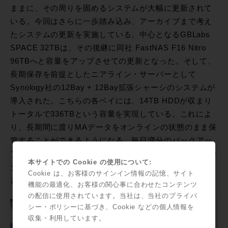
ままに、その周りを固めるシステムが大幅に更新されて
いる。今回はさらに一歩踏み込み、アーカイブまで考え
たシステムの更新を実施している。中心となるGBLabs
SPACE 32TBは、その後継に同社 FastNAS F16 Nitro
96TBへと容量をアップさせての更新となった。そして、
長期保存を前提としたニアライン・サーバーとして
Synology社の12Bay + 12Bay拡張シャーシのシステムが
導入された。こちらの各ベイには、14TB HDDが収まり
トータルで336TBという容量を実現している。これによ
り、長期間に渡りMAデータをオンラインの状態のまま保
管することができるようになる。毎日増分のバックアッ
プがFastNASからSynologyへと行われ、FastNASでデー
本サイトでの Cookie の使用について:
タを消してもSynologyには残っているという状況が構築
Cookie は、お客様のサインイン情報の記憶、サイト
されている。
機能の最適化、お客様の関心事に合わせたコンテンツ
の配信に使用されています。当社は、当社のプライバ
シー・ポリシーに基づき、Cookie などの個人情報を
収集・利用しています。