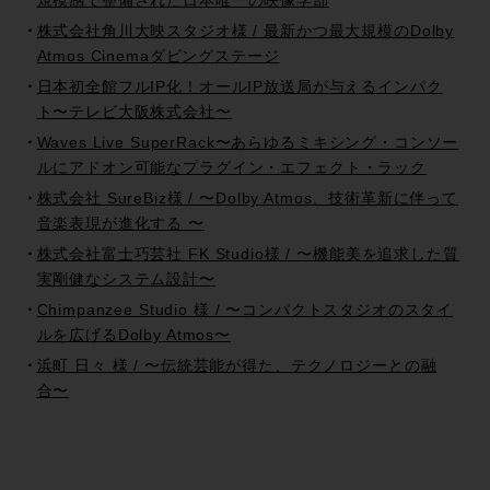
規模感で整備された日本唯一の映像学部
株式会社角川大映スタジオ様 / 最新かつ最大規模のDolby
Atmos Cinemaダビングステージ
日本初全館フルIP化！オールIP放送局が与えるインパク
ト〜テレビ大阪株式会社〜
Waves Live SuperRack〜あらゆるミキシング・コンソー
ルにアドオン可能なプラグイン・エフェクト・ラック
株式会社 SureBiz様 / 〜Dolby Atmos、技術革新に伴って
音楽表現が進化する 〜
株式会社富士巧芸社 FK Studio様 / 〜機能美を追求した質
実剛健なシステム設計〜
Chimpanzee Studio 様 / 〜コンパクトスタジオのスタイ
ルを広げるDolby Atmos〜
浜町 日々 様 / 〜伝統芸能が得た、テクノロジーとの融
合〜