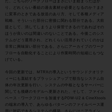
た。こちらのワークフローはまさにいま始まったばか
り。どれくらい番組の過去素材が必要となるのか？まさ
に変革のときである放送のあり方、そして各種メディア
戦略、そういった部分に密接に関わる部分である。大前
提として、消してしまうより保管できるのであればその
ほうが良いのは間違いのないことである。今後このシス
テムがどう運用され、どれくらい活用されていくのかは
非常に興味深い部分である。さらにアーカイブのワーク
フローを自動化することにより作業時間の短縮にもつな
げている。
今回の更新では、MTRXの導入というサウンドクオリテ
ィーにも直結するブラッシュアップで順当なシステム自
体の年次更新を行い、システムの中核となるサーバーに
関しても後継のモデルへ更新された。そして、ファイル
ベース・ワークフローを加速するPDW-U2 & CineXtools
の端末の導入で、あらゆるパターンのファイルベース運
用に対応できるシステムの構築。さらにはニアライン、