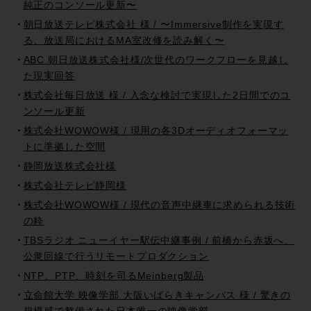
純正のコンソール更新〜
朝日放送テレビ株式会社 様 / 〜Immersive制作を実現す
る、放送局におけるMA室改修を読み解く〜
ABC 朝日放送株式会社様/次世代のワークフローを見越し
た現実回答
株式会社毎日放送 様 / 入念な検討で実現した2日間でのコ
ンソール更新
株式会社WOWOW様 / 現用の各3Dオーディオフォーマッ
トに準拠した空間
静岡放送株式会社様
株式会社テレビ静岡様
株式会社WOWOW様 / 現代の音声中継車に求められる技術
の粋
TBSラジオ ニューイヤー駅伝中継事例 / 前橋から赤坂へ、
公衆回線で行うリモートプロダクション
NTP、PTP、時刻を司るMeinberg製品
立命館大学 映像学部 大阪いばらきキャンパス 様 / 驚きの