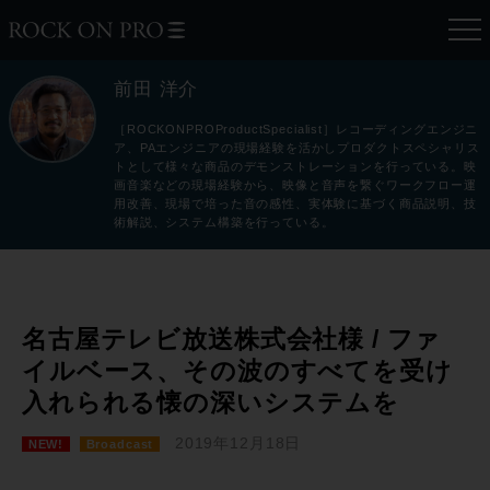
前田 洋介
［ROCKONPROProductSpecialist］レコーディングエンジニ
ア、PAエンジニアの現場経験を活かしプロダクトスペシャリス
トとして様々な商品のデモンストレーションを行っている。映
画音楽などの現場経験から、映像と音声を繋ぐワークフロー運
用改善、現場で培った音の感性、実体験に基づく商品説明、技
術解説、システム構築を行っている。
名古屋テレビ放送株式会社様 / ファ
イルベース、その波のすべてを受け
入れられる懐の深いシステムを
2019年12月18日
NEW!
Broadcast