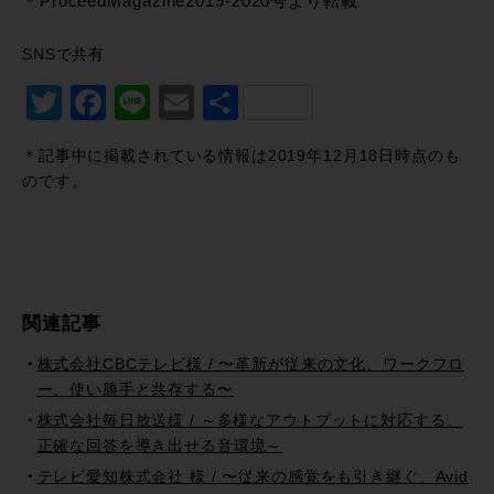
＊ProceedMagazine2019-2020号より転載
SNSで共有
Twitter
Facebook
Line
Email
共
有
＊記事中に掲載されている情報は2019年12月18日時点のも
のです。
関連記事
株式会社CBCテレビ様 / 〜革新が従来の文化、ワークフロ
ー、使い勝手と共存する〜
株式会社毎日放送様 / ～多様なアウトプットに対応する、
正確な回答を導き出せる音環境～
テレビ愛知株式会社 様 / 〜従来の感覚をも引き継ぐ、Avid