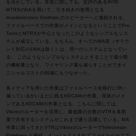
を活かしている。音質に関しても、定評のあるAVID
MTRXのDAを用いて、引き続きの使用となる
musikelectoric Geithain のスピーカーへと接続される。
ファイルベースでの作業がメインとなるということでPro
ToolsとMTRXが中心となったこのようなシンプルなシス
テムが成立している。もちろん、すべてのMA室（サラウ
ンド対応の1MAは除く）は、同一のシステムとなってい
る。 このようなシンプルなシステムとすることで最小限
の機材量となり、ワイヤリング量も減らすことができイ
ニシャルコストの削減にもつながった。
各メディアを用いた作業はファイルベース化移行に伴い
減っているがいまだに残るHDCAMの作業、現状のメイ
ンであるXDCAMの作業となる。こちらに関しては、
Vikinxのルーターを活用し、最低限の台数のVTRを各部
屋で共有するシステムがこれまで通り活躍している。MA
作業に回ってきたVTRはVikinxのルーターでTelestream
Pipelineへと接続、インジェストされてファイルベースで