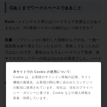
◎あくまでワークスペースであること
Rock：
メインデスク周りはハードウェア音源などがあり
ませんが、PC環境ベースへの移行はいつ頃ですか？
佐藤：
ソフトシンセに移行した段階からですね。一個一
個段階を経て増えていったもので、突然こうなったわけ
ではないのです。最初はもちろんハードウェア音源、途
中でギガサンプラーの頃は2台のみの環境でした。ハード
ウェア音源が徐々に減りつつソフトウェア音源へクロス
フェードしていったのは自然の流れですね。
本サイトでの Cookie の使用について:
Cookie は、お客様のサインイン情報の記憶、サイト
機能の最適化、お客様の関心事に合わせたコンテンツ
Rock：
現在でもハードウェアシンセサイザーではアナロ
の配信に使用されています。当社は、当社のプライバ
グシーンが再燃していますが、そのあたりに興味を感じ
シー・ポリシーに基づき、Cookie などの個人情報を
ますか？
収集・利用しています。