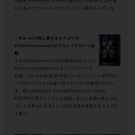
Digital PerformerからMIDI分配を行うMacproには不要
となるオーディオインターフェースは接続されていな
い。
・Mac mini毎に異なるカテゴリの
ViennaInstrumentsがスタンドアローン起
動
まず4台のMacminiと1台の銀Macpro上では
ViennaInstrumentsがスタンドアローンで
起動。それぞれ弦/金管/木管/パーカッション(+BFD3)/ハ
ープ&コーラスと1台毎に担うカテゴリが整理されてい
る。残りの4台はLA ScoringStringsなどいわゆる
KONTAKT系ライブラリを完備。まさに音源の多さはサ
ウンドを豊かにするという氏の言葉を体現するライブラ
リ集だ。