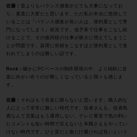
佐藤：
昔よりもバランス感覚がとても大事になってお
り、素直に大変だと思います。ただ私が本当に危惧して
いることは『バランス感覚が良い人は、便利屋として専
門になってしまう』状況です。低予算で仕事をこなし続
けることで、その後同様の仕事が膨大に増えてしまうこ
とが問題です。器用に依頼をこなすほど便利屋として使
われてしまうのは難しい話です。
Rock：
確かにPCベースの制作環境の中、より純粋に音
楽に向かい合うのが難しくなっていると我々も感じま
す。
佐藤：
それはもう音楽に限らないと思います。職人的な
人にとって非常に難しい時代です。役者さんも、役者馬
鹿なんて言葉はもう通用しない。テレビ番宣で気の利い
たコメントも短い時間で言えないと本職さえもやってい
けない時代です。ひと昔だと曲だけ書ければ良いという