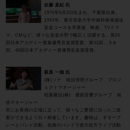
佐藤 直紀 氏
1970年5月2日生まれ、千葉県出身。
1993年、東京音楽大学作曲科映画放送
音楽コースを卒業後、映画、TVドラ
マ、CMなど、様々な音楽分野で幅広く活躍する。第29
回日本アカデミー賞最優秀音楽賞受賞、第31回、３８
回、40回日本アカデミー賞優秀音楽賞受賞。
萩原 一哉 氏
(株)ソナ 統括管理グループ プロジ
ェクトマネージャー
稲葉建設(株) 建築音響グループ 統
括マネージャー
常にお客様の立場に立って、様々なご要望に沿ったご提
案ができるよう日々精進しています。趣味は、ギタープ
レーとバンド活動。自身のバンドで彼方此方ライブ活動