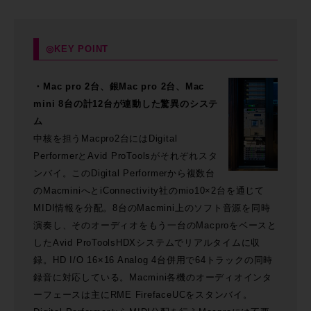
◎KEY POINT
・Mac pro 2台、銀Mac pro 2台、Mac
mini 8台の計12台が連動した驚異のシステ
ム
中核を担うMacpro2台にはDigital
PerformerとAvid ProToolsがそれぞれスタ
ンバイ。このDigital Performerから複数台
のMacminiへとiConnectivity社のmio10×2台を通じて
MIDI情報を分配。8台のMacmini上のソフト音源を同時
演奏し、そのオーディオをもう一台のMacproをベースと
したAvid ProToolsHDXシステムでリアルタイムに収
録。HD I/O 16×16 Analog 4台併用で64トラックの同時
録音に対応している。Macmini各機のオーディオインタ
ーフェースは主にRME FirefaceUCをスタンバイ。