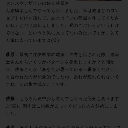
センスやデザインは住友林業さ
ん結構楽しんでやってもらいました。私は先ほどのコン
セプトだけを話して、あとは『いい部屋を作ってくださ
いね』とだけお伝えしました。私のこだわりというわけ
ではない、というと気に入ってないみたいですが、とて
も気に入っていますよ(笑)
萩原：
最初に住友林業の建築士の方と話された際、建築
士さんからいくつかパターンを提出しますか？と聞か
れ、佐藤さんが『あなたが思っている一番をください』
と言われたのが印象的でしたね。あれが忘れられないで
すね。その集大成がここです。
佐藤：
もちろん途中少し遊んでもらった部分もあります
よ(笑)。例えばこの線がまっすぐだったのを斜めにしま
した。
萩原：
そう！ 床のラインと天井のラインがあってないで