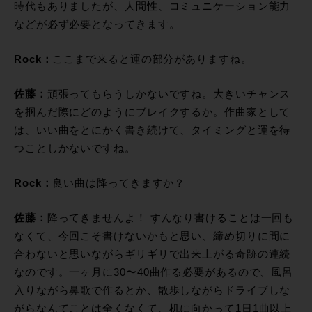
時代もありましたが、人間性、コミュニケーション能力
などが必ず必要となってきます。
Rock：
ここまで来ると運の部分がありますね。
佐藤：
頑張ってもらうしかないですね。大きいチャンス
を掴んだ際にどのようにブレイクするか。作曲家として
は、いい曲をとにかく書き続けて、タイミングと運を待
つことしかないですね。
Rock：
良い曲は降ってきますか？
佐藤：
降ってきませんよ！ すんなり書けることは一回も
なくて、今回こそ書けないかもと思い、締め切りに間に
合わないと思いながらギリギリで出来上がる奇跡の連続
なのです。一ヶ月に30〜40曲作る必要があるので、風呂
入りながら鼻歌で作るとか、散歩しながらドライブしな
がらなんてことは全くなくて、机に向かって1日1曲以上