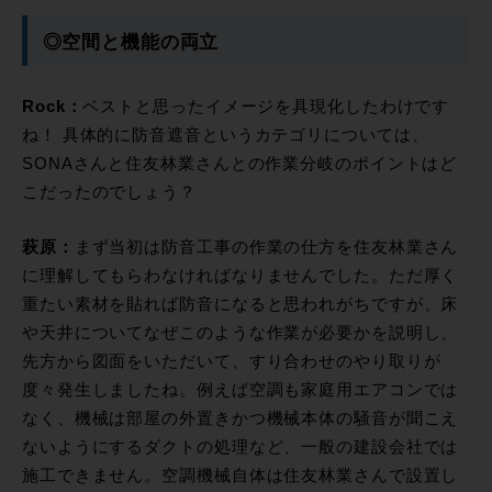
◎空間と機能の両立
Rock：
ベストと思ったイメージを具現化したわけです
ね！ 具体的に防音遮音というカテゴリについては、
SONAさんと住友林業さんとの作業分岐のポイントはど
こだったのでしょう？
萩原：
まず当初は防音工事の作業の仕方を住友林業さん
に理解してもらわなければなりませんでした。ただ厚く
重たい素材を貼れば防音になると思われがちですが、床
や天井についてなぜこのような作業が必要かを説明し、
先方から図面をいただいて、すり合わせのやり取りが
度々発生しましたね。例えば空調も家庭用エアコンでは
なく、機械は部屋の外置きかつ機械本体の騒音が聞こえ
ないようにするダクトの処理など、一般の建設会社では
施工できません。空調機械自体は住友林業さんで設置し