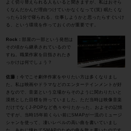
よく切り替えられる人もいると聞きますが、私はおそら
くなんだかんだ理由つけていかなくなって(笑) 眠たくな
ったら1分で寝られる、仕事しようかと思ったらすぐいけ
る、という環境を作っておくのが重要です。
Rock：
部屋の一部という発想は
その頃から継承されているので
すね。職業作家を目指されたき
っかけは何でしょう？
佐藤：
今でこそ劇伴作家をやりたい方は多くなりまし
た。私は映画やドラマなどのエンターテインメントが好
きなので、音楽という立場からそのように関わりたいと
漠然とした目標を持っていました。ただ当時は映像音楽
だけでなくJ-POPなど色々やりたかった。およその記憶
ですが、当時15年前くらい前にSMAPが一流のミュージ
シャンを使って、凄いレベルの高い曲を書いていまし
た。あれに憧れてSMAPのための曲を散々書いたのです