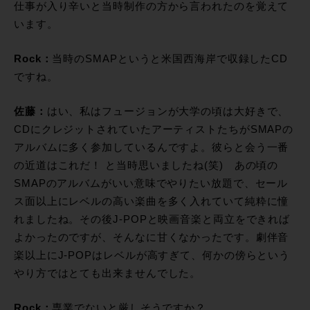
仕事が入り辛いと当時制作の方から言われたのを覚えて
います。
Rock：
当時のSMAPというと米国西海岸で収録したCD
ですね。
佐藤：
はい、私はフュージョンが大学の頃は大好きで、
CDにクレジットされていたアーティストたちがSMAPの
アルバムに多く参加しているんですよ。彼らと会う一番
の近道はこれだ！ と当時思いましたね(笑) あの頃の
SMAPのアルバムがいい意味でやりたい放題で、セール
ス面以上にレベルの高い楽曲を多く入れていて純粋に憧
れましたね。その後J-POPと映画音楽と両立をできれば
よかったのですが、そんなに甘くなかったです。劇伴音
楽以上にJ-POPはレベルが高すぎて、何かの傍らという
やり方ではとても出来ませんでした。
Rock：
専業でないと厳しそうですか？