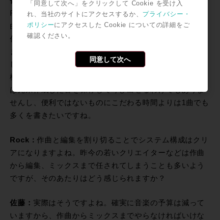
佐藤：
私自身は機材自体に全く興味がなく、その辺りは
「同意して次へ」をクリックして Cookie を受け入
ROCK ON PROさんにお任せしています。なぜなら私は
れ、当社のサイトにアクセスするか、
プライバシー・
ポリシー
にアクセスした Cookie についての詳細をご
曲を書くのが仕事なので、音の良し悪しはエンジニアに
確認ください。
任せています。響き自体に関してシビアというでもあり
ません、ここでトラックダウンするわけでもありません
同意して次へ
しね。『曲を書きやすい環境』があれば良いので、機材
構成もそのための構成になっています。アナログシンセ
は元来作成した音を保存して呼び出せるわけでもありま
せんし、便利ではないものにこだわる時間よりは1曲でも
多くを書きたいですね。
Rock：
作曲と編集を割り切ることでシステム構成はクリ
アになりますよね。昨今の若いクリエイターなどは作曲
から編集、ミックスまで任されてしまうことも多いよう
ですが、そのあたりはどう感じられますか？
佐藤：
実際はそうですよね。確実に音楽の予算は減って
いますから、作曲からミックスまでやらなければいけな