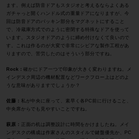
ます。例えば防音ドアもスタジオと考えるならよくある
ガチャっと開くハンドル式の重量ドアになりますが、今
回は防音ドアのパッキン部分をマグネットにすること
で、冷蔵庫方式でのように密閉する特殊なドアを使って
います。スタジオドアのように締め付けなくて良いので
す。これは作るのが大変で非常にシビアな製作工程があ
りますので、苦労したのはそういう部分ですね。
Rock：
確かにドア一つで印象が大きく変わりますね。メ
インデスク周辺の機材配置などワークフロー上はどのよ
うな意味がありますでしょうか？
佐藤：
私が中央に座って、素早く各PC前に行けること、
中央席からでも見やすいことですね。
萩原：
正面の机は調整設計に時間をかけましたね。メイ
ンデスクの構成は作家さんのスタイルで鍵盤優先か、PC