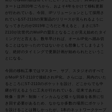
タートは2020年ごろから、およそ4年をかけて移転更新
が行われている。今回、IPソリューションとして採用さ
れているST-2110の実製品のリリースが見られるように
なってきたのが2019年ごろだと考えると、まさにST-
2110が次世代のMoIPの盟主となることが見え始めたタイ
ミングだと言える。数年早ければ、オールIP化へ踏み切
ることはなかったのではないかとも想像してしまうよう
な、絶好のタイミングで更新計画が始められたというこ
とになる。
今回の移転工事ではマスター、サブ、スタジオのすべて
がMoIP ST-2110で接続されIP化。さらには、局内のいた
るところにST-2110のポケットを設け、どこからでも中
継が行えるように工夫が行われている。従来であれば、
映像・音声・制御・インカムなど様々な回線を各所に引
き回す必要があるため、なかなか多数の場所にポケット
を設けることは難しかったが、1本のネットワークケーブ