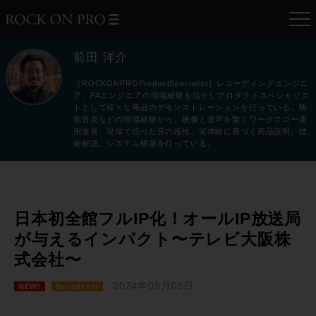
前田 洋介
［ROCKONPROProductSpecialist］レコーディングエンジニ
ア、PAエンジニアの現場経験を活かしプロダクトスペシャリス
トとして様々な商品のデモンストレーションを行っている。映
画音楽などの現場経験から、映像と音声を繋ぐワークフロー運
用改善、現場で培った音の感性、実体験に基づく商品説明、技
術解説、システム構築を行っている。
日本初全館フルIP化！オールIP放送局
が与えるインパクト〜テレビ大阪株
式会社〜
2024年09月06日
NEW!
Broadcast