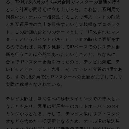
る。TXN系列6局のうち4局合同でマスターの更新を行う
という計画が同時期に立ち上がった。これは、系列局で
同様のシステムを一括発注することで導入コストの削減
と相互運用性の向上を目指すという大規模なプロジェク
ト。この計画のひとつのテーマとして「IP化されたマス
ター」というポイントがあった。いまの時代に更新をす
るのであれば、将来を見越してIPベースでのシステム更
新を行うことは必然であったということだ。ちなみに、
合同でIPマスター更新を行ったのは、テレビ北海道、テ
レビせとうち、テレビ九州、そしてテレビ大阪の4局であ
る。すでに他3局ではIPマスターへの更新が完了しており
実際に稼働もなされている。
テレビ大阪は、新局舎への移転タイミングでの導入とい
うこともあり、運用は新局舎へのカットオーバーのタイ
ミングからとなる。そして、テレビ大阪はサブ・スタジ
オなどを含めた一括更新となるため、オールIPの放送局
となった点がサブなどは従来設備で運用し順次IP化への