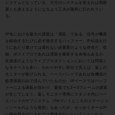
システムとなっている。片方のシステムを覚えれば両部
屋とも使えるようになるよう工夫が随所に行われてい
る。
IP化における最大の課題は「遅延」である。信号が機器
を経由するたびに必ず発生するバッファー、IP伝送を行
うにあたり避けては通れない必要悪のような存在だ。収
録、ポストプロであれば遅延を吸収する余地もあるが、
生放送のようなライブプロダクションにおいては問題と
なるケースも多い。わかりやすい部分で言えば、返しの
モニターが挙げられる。ベースバンドであれば各機器の
処理遅延のみで済んでいたものが、IPベースではバッフ
ァーによる遅延が加わり、最低でも2〜3フレームの遅延
が生じてしまう。返しモニター専用にスタジオ内にベー
スバンドのサブシステム（PAでいうところのステージコ
ンソールのような発想）もあったが、せっかくオールIP
に踏み切るのにそれでは意味がないということになり、