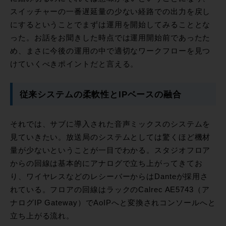
スイッチャーの一番遅延量の少ない経路での出力を戻し
にするということでまずは運用を開始してみることとな
った。お話をお聞きした時点では運用開始前であったた
め、まさに今後の運用の中で適切なワークフローを見つ
けていくべきポイントだと言える。
従来システムの柔軟性とIPベースの融合
それでは、サブに導入された音声ミックスのシステムを
見ていきたい。放送局のシステムとしては驚くほど機材
量が少ないということが一目でわかる。スタジオフロア
からの回線は基本的にアナログで立ち上がってきてお
り、ワイヤレスなどのレシーバーからはDanteが採用さ
れている。フロアの回線はラックのCalrec AE5743（ア
ナログIP Gateway）でAoIPへと変換されコンソールへと
立ち上がる流れ。