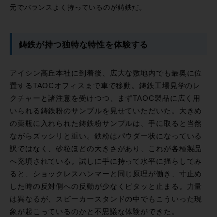
元でバランスよく持っているのが鋳鉄だ。
鋳鉄が持つ独特な特性を体験する
アイシン高丘本社に到着後、広大な敷地内でも最奥に位
置するTAOCオフィスまで車で移動。鋳鉄工場見学のレ
クチャーと諸注意を受けつつ、まずTAOC製品に広く用
いられる鋳鉄粉のサンプルを見せていただいた。大きめ
の薬瓶に入れられた鋳鉄粉サンプルは、手に取ると当然
ながらズッシリと重い。鉄粉はパウダー状になっている
訳ではなく、砂粒ほどの大きさがあり、これが各種製品
へ充填されている。試しに手に持って水平に揺らしてみ
ると、ショックレスハンマーと同じ原理が働き、寸止め
した時の反対側への反動が少なくピタッと止まる。力量
は異なるが、スピーカースタンドの中でもこういった現
象が起こっているのかと不思議な体験ができた。