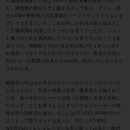
工場内を見学した後はTAOCの開発室兼視聴室へ向かっ
た。視聴室の前は広大な庭が広がっており、アイシン高
丘のOBや夜勤明けの従業員がハーフラウンドのゴルフを
プレイできるという。これ以外にも社内の取り組みとし
て工場排熱を利用してスッポンを育てていたり、ショッ
ト機で出た砂を再利用してウコンを育てていたこともあ
るそうだ。鋳鉄粉もTAOC発足前は再びキュポラに戻さ
れ製品へリサイクルされていたそうだが、資源の活用と
SDG’ｓへの意識が旧来から全社的に根付いていることが
うかがえる。
開発室の中はその半分のスペースがリスニングスペース
となっており、天井や壁面は防音・吸音加工が施されて
いる。残り半分のスペースは様々な資料と音源を収納し
たラック、ここを囲うようにオリジナルスピーカーや検
聴を待つ試作品が並び、そこにはSTUDIO WORKSのデ
スクトップ型スタンドもあった。同じくSTUDIO
WORKSのインシュレーターを手に取ってみると一般的