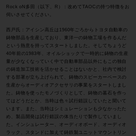
Rock oN多田（以下、R）：改めてTAOCの持つ特徴をお
伺いさせてください。
西戸氏：アイシン高丘は1960年ごろからトヨタ自動車の
鋳物部品を生産しており、東洋一の鋳物工場を作るんだ
という熱意を持ってスタートしました。そしてちょうど
40年前の1983年、オイルショックで一時的に鋳物の生産
量が少なくなっていく中で自動車部品以外にもこの独自
の鋳造加工技術を活かせることはないかと、社内で検討
する部署が立ち上げられて、鋳物のスピーカーベースの
生産からオーディオアクセサリの事業をスタートしまし
た。鋳物を使ったモノづくりとして、鋳物の墓石を作っ
てはどうだとか、当時は色々試行錯誤していたと聞いて
います。また、当時はシミュレーションも少なかったた
め、製品開発は試行錯誤の体当たりで製作していまし
た。インシュレーター、オーディオボード、オーディオ
ラック、スタンドに加えて鋳鉄製ユニットマウントリン