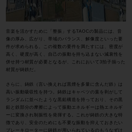
音楽を活かすために「整振」するTAOCの製品には、音
像の厚み、広がり、帯域のバランス、解像度といった要
件が求められる。この複数の要件を満たすには、密度が
高く、硬度が高く、自己の振動を持ち込まない減衰性を
併せ持つ材質が必要となるが、これにおいて3拍子揃った
材質が鋳鉄だ。
さらに、鋳鉄（言い換えれば黒煙を多量に含んだ鉄）は
高い振動吸収性を持つ。鋳鉄はキャベツの葉を剥がして
ランダムに並べたような黒鉛構造を持っており、その黒
鉛と鉄部分の摩擦によって振動エネルギーは熱エネルギ
ーに変換され制振性を発揮する。これが鋳鉄の大きな特
徴であり、安全のためにも不要な振動を抑えておきたい
ブレーキローターに鋳鉄が用いられているのもうなずけ