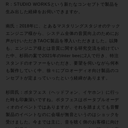
R：STUDIO WORKSという新たなコンセプトで製品を
生み出した経緯をお伺いできますか。
南氏：2018年に、とあるマスタリングスタジオのテック
エンジニア様から、システム全体の音質向上のためにお
声がけいただきTAOC製品を導入いただきました。以降
も、エンジニア様とは音質に関する研究交流を続けてい
た中、杉田の案で2021年のInter beeに2人で行き、特注
スタンドのオファーをいただき、要望を伺いながら何本
も製作していく中、徐々にプロオーディオ向け製品のコ
ンセプトが定まっていったという経緯があります。
杉田氏：ポタフェス（ヘッドフォン、イヤホン）に行っ
た時も印象深いですね。ポタフェスはポータブルオーデ
ィオのイベントではありますが、それを踏まえても音響
製品のイベントなのに会場が無音というのはショックを
受けました。今までは主に、音を聴く側のお客様に向け