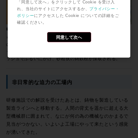
「同意して次へ」をクリックして Cookie を受け入
れ、当社のサイトにアクセスするか、
プライバシー・
ポリシー
にアクセスした Cookie についての詳細をご
確認ください。
バリ取りの工程で写真のショット機が使用される。砂型か
同意して次へ
ら取り出された製品からサンドブラストの一種であるこちら
の機械を使ってバリと砂を除去する。すぐ隣にあるのがショ
ット機用の集塵機。ここに集められたものを規格に沿ったメ
ッシュでふるいにかけ、砂粒状の鋳鉄粉が採取される。
非日常的な迫力の工場内
研修施設での解説を受けたあとは、鋳物を製造している
製造ラインへと移動する。人間の背丈を遥かに超える大
型機械群に囲まれて、なにが何の為の機械なのかまるで
見当がつかない。いよいよ工場にやって来たという感覚
が湧いてきた。