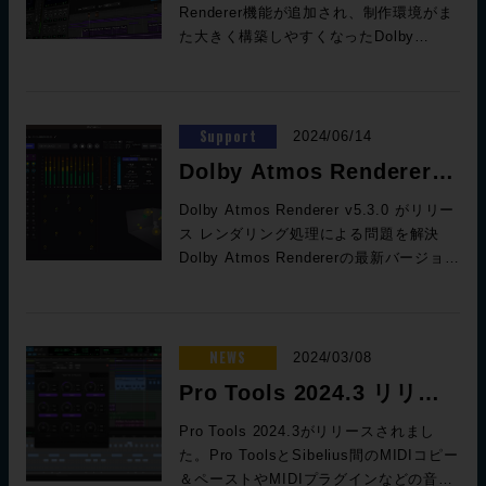
施された。待望のDolby Atmos Cinema
Renderer機能が追加され、制作環境がま
いるとスペースバーショートカットでト
への対応をはじめ、生まれ変わった本ス
た大きく構築しやすくなったDolby
ランスポートを開始できる問題を修正
タジオに込められた優れたノウハウを紐
Atmos。AvidよりそんなPro Tools内部レ
(PRAU-7125) そのほか既知の問題につい
解いていきたい。 待望のDolby Atmos
ンダラーについてのノウハウビデオが公
てはリリースノートをご確認ください。
Cinema対応 今回の角川大映スタジオダ
開されています。スタンドアロンの
Dolby Atmosシステムについてのご相談
ビングステージ改修においてもっともエ
Rendererとはまた異なる設定が必要な内
Support
2024/06/14
はROCK ON PROが承ります。お気軽に
ポックメイキングな点といえば、何より
部レンダラーをこのビデオを見て使いこ
お問い合わせください。
Dolby Atmos Renderer
もDolby Atmos Cinemaへの対応という
なしましょう！ Pro Tools Dolby Atmos
ことになるだろう。国内では、東映デジ
内部レンダラー まずはこちらの動画で、
v5.3.0 リリース情報 ~レン
Dolby Atmos Renderer v5.3.0 がリリー
タルセンター、グロービジョンに続く3部
基本的な機能や設定、操作について確認
ス レンダリング処理による問題を解決
ダリングプロセスの改善や
屋目のDolby Atmos対応ダビングステー
できます。内部レンダラーの初期設定に
Dolby Atmos Rendererの最新バージョン
ジの誕生になるが、デュアルヘッド72フ
おいて肝となるのがモニターパス設定で
Stereo Directモニタリン
v5.3.0がリリースされました。前回
ェーダーのS6を備えた角川大映スタジオ
すのでお忘れなく。 リレンダラー機能及
v5.2.0にて実装されたレンダリング処理
グが搭載~
は現時点で最新かつ最大規模のDolby
び設定解説 ダウンミックスやラウドネス
への問題の報告を受け、v5.1.0までと同
Atmosダビングステージということにな
管理には欠かせないリレンダラー機能に
じ旧来のレンダリングプロセスへと戻る
NEWS
2024/03/08
る。Dolby Atmosへの対応にあたって新
ついてのビデオです。 カスタム・ライブ
更新となりました。 公式サイト：
たに天井へのスピーカー設置が必要にな
Pro Tools 2024.3 リリー
リレンダラー機能を応用したステム出力
https://customer.dolby.com/content-
るため、遮音壁の内側、スクリーン裏の
方法 Group設定をしておけば、Groupご
creation-and-delivery/dolby-atmos-
ス！Dolby AtmosやMIDI
Pro Tools 2024.3がリリースされまし
フロントバッフルを除き、ほぼすべての
とのソロ、ミュートのほかステム書き出
renderer-v530 v5.3.0の主な変更点 サイ
た。Pro ToolsとSibelius間のMIDIコピー
内装意匠を解体してイチからの工事が実
関連機能が強化
しまで活用することができます。 Apple
ズ・メタデータのレンダリングをDolby
＆ペーストやMIDIプラグインなどの音楽
施されているほか、フロントLCRを除く