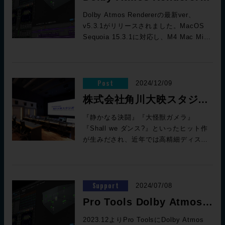
ードが $50 USDの特別価格で提供されて
きましたが、この特別価格は2025年6月
v5.3.1リリース 〜MacMini
Dolby Atmos Rendererの最新ver、
30日をもって終了となります。 6月30日
v5.3.1がリリースされました。MacOS
M4対応〜
以降はDAPS/DAMSのライセンスを保有
Sequoia 15.3.1に対応し、M4 Mac Mini
していても、Dolby Atmos Renderer v5
が公式サポートに追加されております。
を入手するには新規購入（$299 USD）
v5.3.1 DL：
が必要となるため、ご注意ください。
https://customer.dolby.com/content-
DAPS/DAMSからDolby Atmos
creation-and-delivery/dolby-atmos-
Post
2024/12/09
Renderer最新版へのアップデートはAvid
renderer-v531 v5.3.1の主な変更点 ◎
株式会社角川大映スタジオ
StoreもしくはROCK ON PROまでお問
macOS Sequoia 15.3.1までに対応 ◎以
い合わせください。 ☟最新verについては
下2機種を公式サポートに追加 ・Apple
様 / 最新かつ最大規模の
『静かなる決闘』『大怪獣ガメラ』
以下の記事をチェック
Mac Mini M4 2025 ・HP Z4 G5
『Shall we ダンス?』といったヒット作
Dolby Atmos Cinemaダビ
https://pro.miroc.co.jp/headline/dolby-
Workstation ◎ログエクスポート機能の
が生みだされ、近年では高精細ディスプ
atmos-renderer-v5-3-1/ Atmos
実装 ◎バグフィックス ・Windows上で
ングステージ
レイを使用したバーチャルプロダクショ
Renderer内蔵DAWも増えてきましたが、
Renderer v5.3を使用する場合に、Dolby
ン事業も手がける角川大映スタジオ。国
スタンドアロン版のみの機能や運用方法
Atmos Renderer RemoteとDolby
内で唯一、自社に美術部を持つことでも
も多いのが現状。Dolby Atmos構築につ
Atmos Binaural Settingsプラグイン間の
有名な同スタジオだが、意外にもダビン
Support
2024/07/08
いてのご相談はROCK ON PROまで！
接続の安定性の問題を修正(PRAU-6951)
グステージの誕生は2011年と比較的最近
Pro Tools Dolby Atmos関
・Dolby Atmos Renderer
のこと。このダビングステージにオープ
Communication SDKクライアントに接
ンから13年を経てついに大規模な改修が
連ノウハウビデオ情報
2023.12よりPro ToolsにDolby Atmos
続している際、外部同期が無効になって