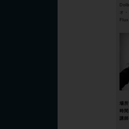
Do
オ・
Fl
場所
時間
講師
株