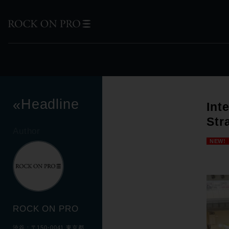
Headline
«
Int
St
Author
NEW!
ROCK ON PRO
渋谷：〒150-0041 東京都