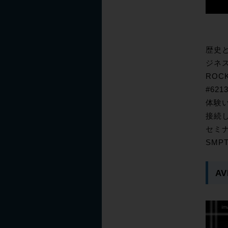
歴史
ジネス
ROC
#62
体験い
接続
セミナ
SMP
AV