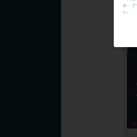
か、
プ
い。