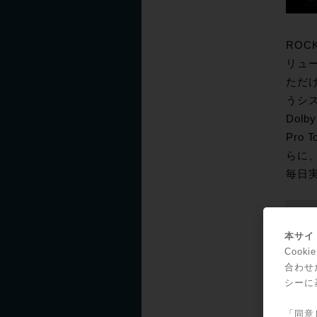
ROC
リュー
ただける
うシス
Dolb
Pro
らに、
毎日
セミ
本サイト
◎
Coo
合わせ
シーに
「同意