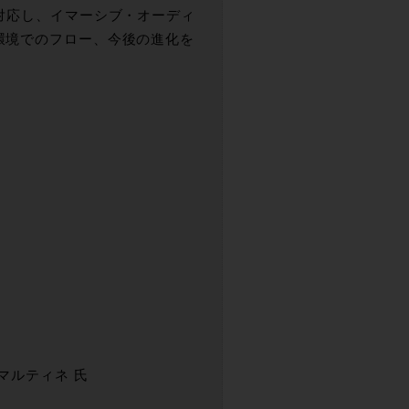
トに全て対応し、イマーシブ・オーディ
ols 環境でのフロー、今後の進化を
ゲイル・マルティネ 氏