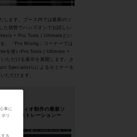
へ出展いたします。ブース内では最新のソ
と接続した状態でハンズオンでお試しい
Pro Tools | Ultimateとい
Pro Mixing」コーナーでは
いPro Tools | Ultimate +
触れていただける展示を展開します。さ
 Specialistらによるセミナーを
験いただけます。
マーシブ・3Dオーディオ制作の最新ソ
関心事に
ル・デモンストレーション〜
・ポリ
スする