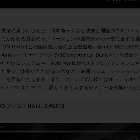
と実績に裏づけされた、日本随一の音と映像と通信のプロフェ
にかかわる最新のイノベーションが国内外から一堂に会する国際展示
K ON PROはこの国内最大級の放送機器展示会Inter BEE 2
13 Avid パートナーブースではDolby Atmos+Danteという最新
ただけるシステムや、Avid Nexisがポストプロダクションにもら
した形でご体験いただける展示など、最新ソリューションをハ
ーを実施いたします。また、ホール2 #2115ではオーディオ/ビ
TE ST-2110について、詳しくお伝えするセミナーを実施いた
IDブース：HALL 6 #6213