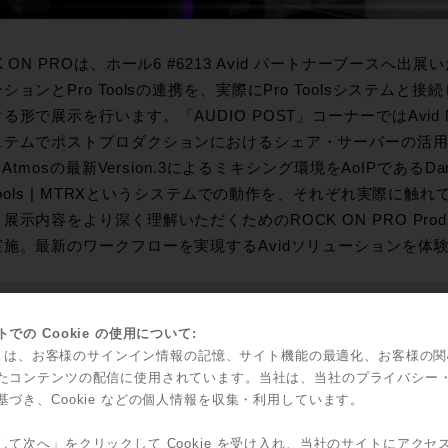
K ON PROは、ホール6 #6213 Avid パートナーブース
ションとPro Toolsの連携を、実際にPro Toolsシステム
形で展示を行います。「AUDIO POST」コーナーではAvid Nexis + 
テムでポストプロダクションにおけるシェア・サーバーの活用を、「
y Atmosの最新Version.3によるミキシング環境をAoIPであるDanteを使
 Tools | MTRXというシステムでの動作を、それぞれ実際に
展示内容をより深く理解いただくためのROCK ON PRO Product
実施。最新のワークフローを実現するAvidソリューションを体
ナー情報
での Cookie の使用について:
Pro Tools とFlux:: Spat Revolution によるイ
kie は、お客様のサインイン情報の記憶、サイト機能の最適化、お客様の
リューション 〜 創業開発者 ゲイル・マルティネ スペシャ
たコンテンツの配信に使用されています。当社は、当社のプライバシー
基づき、Cookie などの個人情報を収集・利用しています。
して次へ」をクリックして Cookie を受け入れ、当社のサイトにアクセ