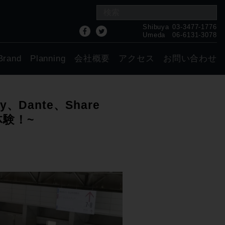
Shibuya
03-3477-1776
Umeda
06-6131-3078
Brand
Planning
会社概要
アクセス
お問い合わせ
lby、Dante、Share
体験！~