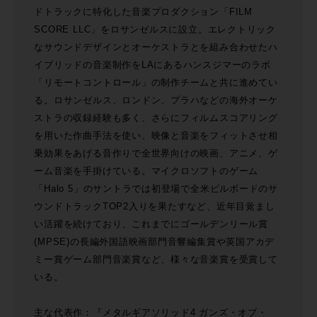
ドトラックに特化した音楽プロダクション「FILM
SCORE LLC」をロサンゼルスに設立。エレクトリック
なサウンドデザインとオーケストラとを組み合わせたハ
イブリッドの音楽制作をLAにあるハンスジマーのラボ
「リモートコントロール」の制作チームと共に進めてい
る。ロサンゼルス、ロンドン、プラハなどの海外オーケ
ストラの収録経験も多く、さらにフィルムスコアリング
を用いた作曲手法を使い、映像と音楽をフィットさせ相
乗効果をあげる音作りで全世界向けの映画、アニメ、ゲ
ーム音楽を手掛けている。マイクロソフトのゲーム
「Halo 5」のサントラでは初登場で全米ビルボードのサ
ウンドトラックTOP2入りを果たすなど、近年目覚まし
い活躍を続けており、これまでにゴールデンリール賞
(MPSE)の長編外国語映画部門音響編集賞や英国アカデ
ミー賞ゲーム部門音楽賞など、様々な音楽賞を受賞して
いる。
主な代表作：『メタルギアソリッド4 ガンズ・オブ・