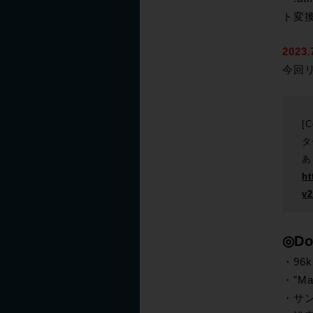
ト変
2023
今回リ
[
タ
あ
ht
v2
◎Do
・96
・”M
・サン