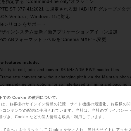
を指定する “Command-line only”オプション
PTE ST 377-41:2021 に規定される新 IAB IMF グループメ
OS Ventura、Windows 11に対応
pleシリコンをサポート
Iデザインシステム更新／新アプリケーションアイコン追加
PのIABフォーマットラベルを”Cinema MXF”へ変更
w features include:
bility to edit, join, and convert 96 kHz ADM BWF master files
rame rate conversion without changing pitch via the Maintain pitch 
ommand-line only options for sample-based trimming and padding, a
wnmix settings written to the master
での Cookie の使用について:
ew IAB IMF group metadata, as specified in SMPTE ST 377-41:20
kie は、お客様のサインイン情報の記憶、サイト機能の最適化、お客様の
upport for macOS Ventura and Windows 11
たコンテンツの配信に使用されています。当社は、当社のプライバシー
pple silicon support
基づき、Cookie などの個人情報を収集・利用しています。
I design system update / New application icon
hanged DCP IAB format labels to Cinema MXF
して次へ」をクリックして Cookie を受け入れ、当社のサイトにアクセ