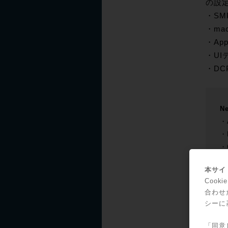
の設定
・SM
・mac
・Ap
・U
・DC
Ne
・A
・F
・C
do
本サイト
・N
Coo
・S
合わせ
・A
シーに
・U
・C
「同意