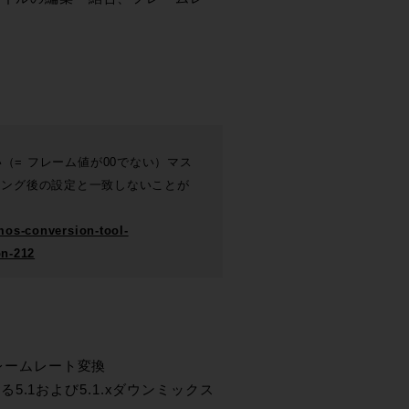
ない（= フレーム値が00でない）マス
ミング後の設定と一致しないことが
mos-conversion-tool-
on-212
ずにフレームレート変換
.1および5.1.xダウンミックス