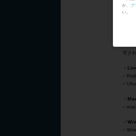
ht
か、
プ
い。
シ
Dol
可さ
・Lin
– Red
– Ubu
・Mac
– ma
・Win
– Win