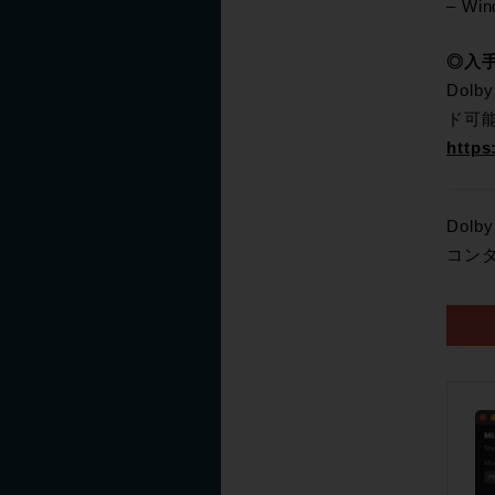
– Win
◎入
Dol
ド可
https
Dol
コン