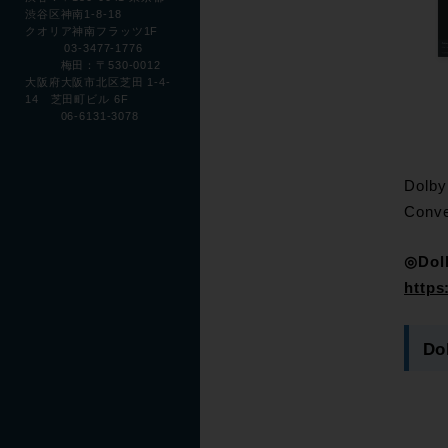
渋谷区神南1-8-18
クオリア神南フラッツ1F
03-3477-1776
梅田：〒530-0012
大阪府大阪市北区芝田 1-4-
14 芝田町ビル 6F
06-6131-3078
Dol
Conv
◎Dolb
https
Do