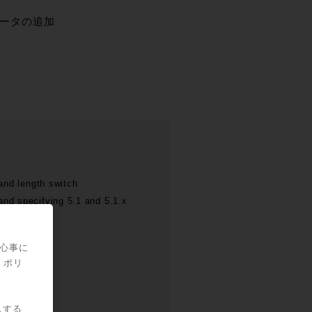
タデータの追加
and length switch
nd specifying 5.1 and 5.1.x
21
関心事に
・ポリ
スする