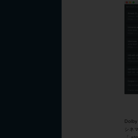
Dol
シネ
「.a