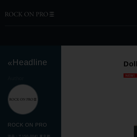
Headline
«
Dol
NEW!
Author
ROCK ON PRO
渋谷：〒150-0041 東京都