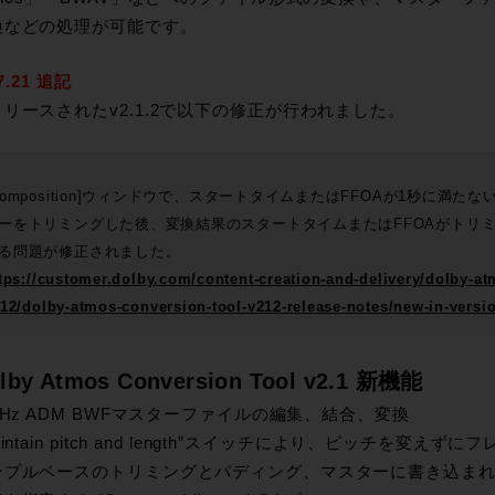
換などの処理が可能です。
.7.21 追記
リースされたv2.1.2で以下の修正が行われました。
Composition]ウィンドウで、スタートタイムまたはFFOAが1秒に満た
ーをトリミングした後、変換結果のスタートタイムまたはFFOAがトリ
る問題が修正されました。
tps://customer.dolby.com/content-creation-and-delivery/dolby-at
12/dolby-atmos-conversion-tool-v212-release-notes/new-in-versi
lby Atmos Conversion Tool v2.1 新機能
kHz ADM BWFマスターファイルの編集、結合、変換
aintain pitch and length”スイッチにより、ピッチを変え
プルベースのトリミングとパディング、マスターに書き込まれる5