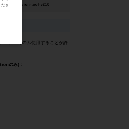
tmos-conversion-tool-v210
くださ
レーティングシステムでのみ使用することが許
cationのみ)：