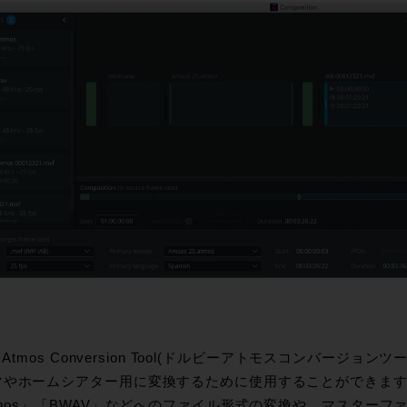
by Atmos Conversion Tool(ドルビーアトモスコンバージョンツ
マやホームシアター用に変換するために使用することができま
tmos」「BWAV」などへのファイル形式の変換や、マスター