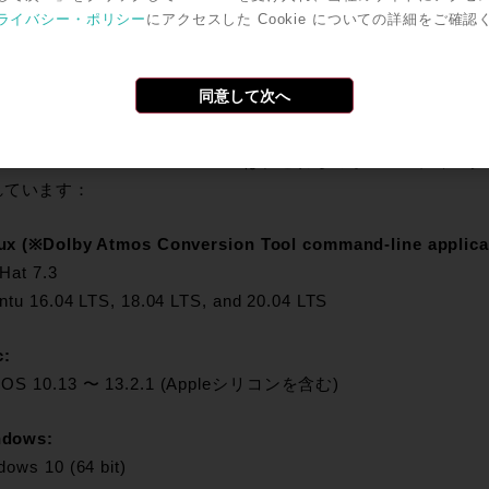
tps://customer.dolby.com/content-creation-and-delivery/dolby-a
ライバシー・ポリシー
にアクセスした Cookie についての詳細をご確認
同意して次へ
ステム要件
by Atmos Conversion Tool v2.1.2は、これらのオペ
れています：
ux (※Dolby Atmos Conversion Tool command-line appli
Hat 7.3
ntu 16.04 LTS, 18.04 LTS, and 20.04 LTS
:
cOS 10.13 〜 13.2.1 (Appleシリコンを含む)
dows:
dows 10 (64 bit)