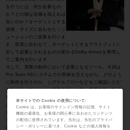
を行うには、何が必要なの
か？どの様な設備を揃えれば
良いのか？ターゲットとする
規模、サイズに合わせたソリ
ューションのご提案を行いま
す。部屋に合わせて、ターゲットとするアウトプットに
対して必要とされるものの変わるDolby Atmosを整理し
てご案内を行います。
そして、実際の制作において必要となるツール。今回は
Pro Tools HDシステムでの実例を交えながら、どのよう
に制作を行うのか、シグナルフローなどをご確認いただ
きながら、ひとつづつ解説を行います。最新のPro Tools
12.8で実現したシームレスなワークフローは、現実感の
本サイトでの Cookie の使用について:
あるDolby Atmos制作環境をご提供します。スピーカー
Cookie は、お客様のサインイン情報の記憶、サイト
を使わずにヘッドフォンでのプリミックスの手法など、
機能の最適化、お客様の関心事に合わせたコンテンツ
手軽に始められるワークフローなども織り交ぜながらそ
の配信に使用されています。当社は、当社のプライバ
シー・ポリシーに基づき、Cookie などの個人情報を
の実態に迫ります。