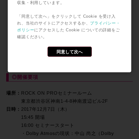
収集・利用しています。
トピック
・Dolby Atmos制作のためのシステム
「同意して次へ」をクリックして Cookie を受け入
-制作に必要な機材/設備
れ、当社のサイトにアクセスするか、
プライバシー・
-スタジオ規模/目的に合わせたシステムの種類
ポリシー
にアクセスした Cookie についての詳細をご
確認ください。
・Pro Tools 12.8におけるDolby Atmosワークフロー
-Dolby Atmosプラグイン
同意して次へ
-Dolby Atmos RMUとの連携
-手軽に始めるAtmosワークフロー
◎開催要項
場所：
ROCK ON PROセミナールーム
東京都渋谷区神南1-4-8神南渡辺ビル2F
日時：
2017年12月7日（木）
15:45 開場
16:00 セミナースタート
・Dolby Atmosの現状：中山 尚之（Dolby