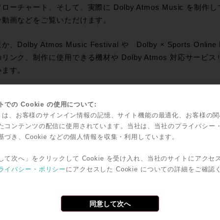
ローチャート、そして、実際に Dolby Atmos Music を
ー動画などをご覧いただけます。
、Dolby Atmos Music Festival や Dolby × Sports On
リンク、制作に使用できる機材や Dolby Atmos 対応サー
います。
le Music や Amazon Music HD が対応したことで、今後大
での Cookie の使用について:
os Music。その知見を、もう一歩深めることができる内容に
kie は、お客様のサインイン情報の記憶、サイト機能の最適化、お客様の
ぜひご覧いただくことをおすすめいたします。
たコンテンツの配信に使用されています。当社は、当社のプライバシー
基づき、Cookie などの個人情報を収集・利用しています。
y Atmos Music Creator’s Summit WEB ページ
して次へ」をクリックして Cookie を受け入れ、当社のサイトにアクセ
ライバシー・ポリシー
にアクセスした Cookie についての詳細をご確認
by Atmos 制作ツールやシステム設計に関するお問い合わせは、R
ださい。
同意して次へ