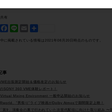
で共有
Twitter
Facebook
Line
Email
共
有
中に掲載されている情報は2021年08月20日時点のものです。
記事
0VME出張測定開始＆価格改定のお知らせ
のSONY 360 VME体験レポート！
 Virtual Mixing Environment 一般申込開始のお知らせ
ERworld、”男祭り”ライブ映画がDolby Atmosで期間限定上映！
「第9」演奏会の裏で行われていた次世代配信に向けた取り組み 〜