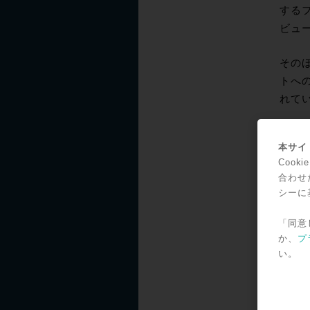
するフ
ビュ
そのほか
トへの
れて
App
本サイト
Atm
Coo
方は
合わせ
シーに
Dolb
「同意
か、
プ
Dol
い。
絡く