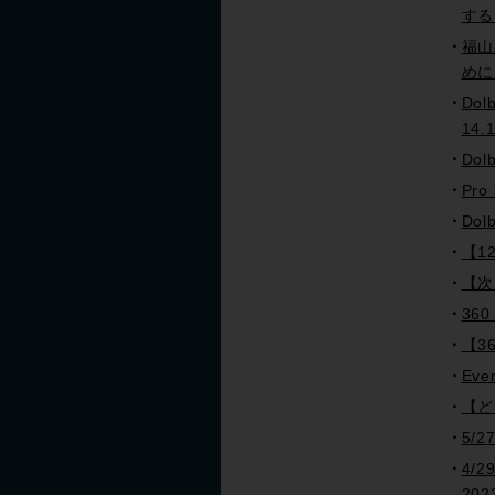
する
福山
めに
Dol
14.
Dol
Pro
Dol
【1
【次
36
【3
Ev
【どう
5/
4/
20