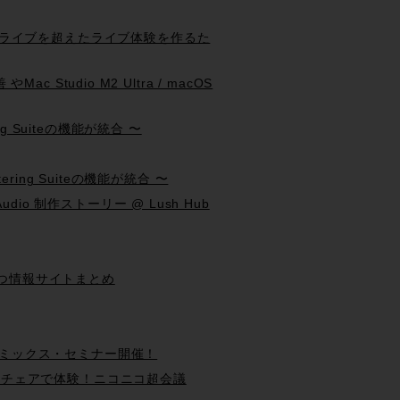
み 〜ライブを超えたライブ体験を作るた
ac Studio M2 Ultra / macOS
ering Suiteの機能が統合 〜
astering Suiteの機能が統合 〜
dio 制作ストーリー @ Lush Hub
に役立つ情報サイトまとめ
ーシブ・ミックス・セミナー開催！
立体音響チェアで体験！ニコニコ超会議