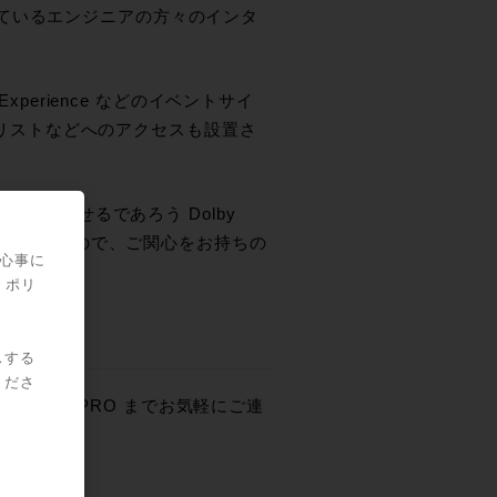
制作しているエンジニアの方々のインタ
line Experience などのイベントサイ
ビスリストなどへのアクセスも設置さ
きな広がりを見せるであろう Dolby
なっていますので、ご関心をお持ちの
関心事に
・ポリ
スする
くださ
OCK ON PRO までお気軽にご連