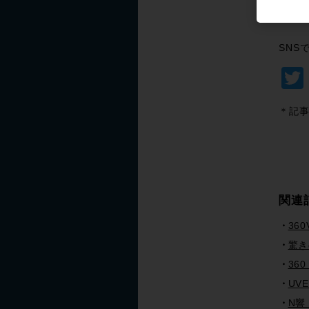
SNS
＊記事
関連
36
驚き
360
UV
N響