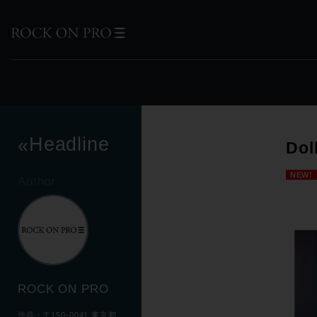
Headline
«
Do
NEW!
Author
ROCK ON PRO
渋谷：〒150-0041 東京都