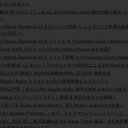
とどうなる？〜
雅治”初”のライブフィルムにおけるDolby Atmos制作の取り組
〜
by Atmos Renderer v5.2.0リリース情報 〜 レンダリング処理の改善 やM
1.1に対応 〜
by Atmos Renderer v5.0 リリース 〜 Production SuiteとMast
 Tools 2023.12リリース〜Dolby Atmos Rendererを内蔵!!
by Atmos Renderer v5.1 リリース情報 〜 Production SuiteとM
2/7(木)開催！】サウンドプロデューサーURU氏による360 Reality Au
回12/4(月)開催】360VME体験会@MIL STUDIO 開催告知
0 Reality Audio クリエイター向け最新情報ピックアップ！
60RA入門】これから360 Reality Audio 制作を始めるあなた
entideよりイマーシブプラグイン登場 & 発売記念セール開催！
違う?】 Dolby Atmos Musicと 360 Reality Audioの4つの違い
27(土) Apogee Presents: ：ボブ・クリアマウンテン・イマ
29(土)、30日(日)『銀河英雄伝説 Die Neue These 策謀』を
23 松竹株式会社ブースにて