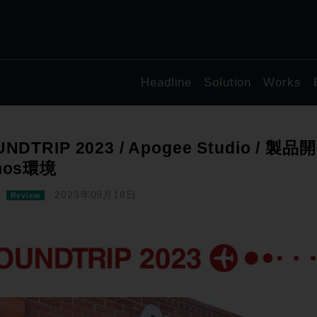
Headline
Solution
Works
UNDTRIP 2023 / Apogee Studio /
mos環境
2023年09月18日
Review