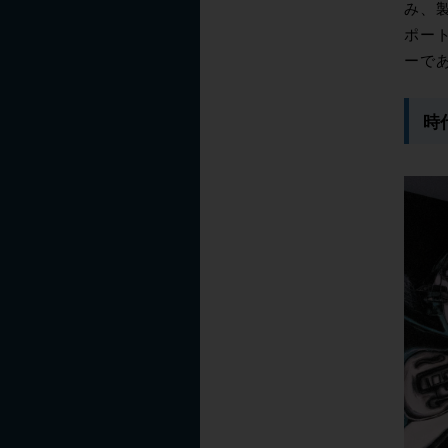
み、製
ポー
ーで
時