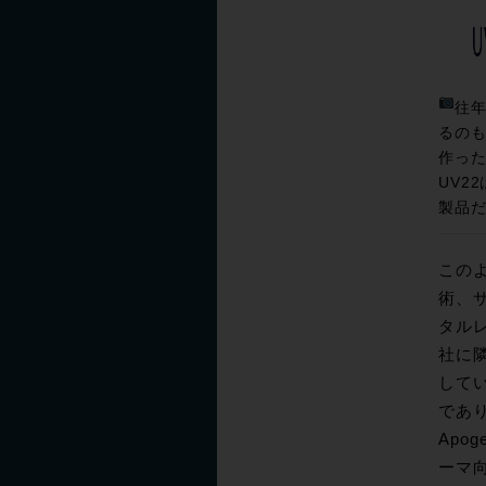
往年
るのも
作っ
UV2
製品
この
術、
タル
社に隣
してい
であ
Ap
ーマ