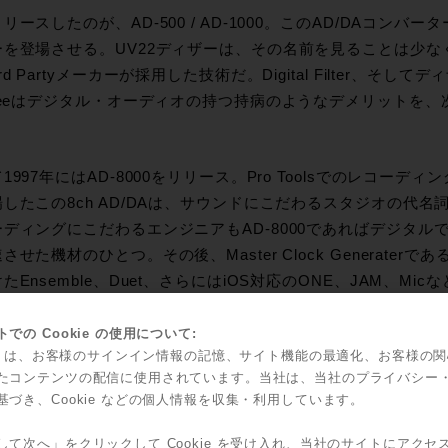
リースしたのが、AD-500 / AD-1000。このAD/DAコンバ
ーを登場させる。UV22ディザーは、その名前を見ることは少なく
rd Partyメーカーが採用した技術だ。Digital Filter、そ
ogeeはデジタル・オーディオの持つ持病のようなデメリットを
1997年にはAD-8000をリリース。Pro Toolsでのレコー
したこの8ch AD/DAは、サウンドにこだわるスタジオの代
ディングにこだわるエンジニアもAD-8000であればデジタルでも大
させた機材のひとつ。その後、Master Clock Generaterで
たEnsemble、Duet、さらにはiOS対応のONE、JAM、M
リースしていく。
での Cookie の使用について:
kie は、お客様のサインイン情報の記憶、サイト機能の最適化、お客様の
たコンテンツの配信に使用されています。当社は、当社のプライバシー
基づき、Cookie などの個人情報を収集・利用しています。
して次へ」をクリックして Cookie を受け入れ、当社のサイトにアクセ