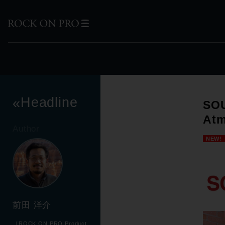
Headline
«
SO
At
Author
NEW!
前田 洋介
［ROCK ON PRO Product