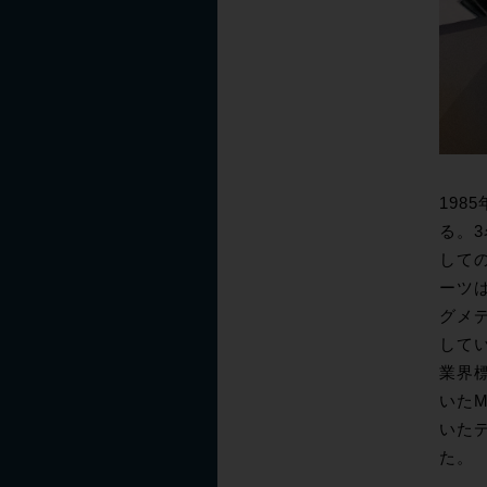
198
る。3
しての
ーツは
グメ
している
業界標
いたM
いた
た。