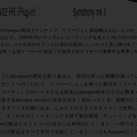
のApogee製品ラインナップ。リリースした製品数は少ないもの
ばかり。1990年代のデジタルレコーディングを支えたAD-500/10
たもの。その伝統のサウンドは現行の製品にしっかりと受け継がれて
2は様々な他メーカーの製品でも採用されディザーの重要性を業界に知
だ。
ようにApogeeの歴史を振り返ると、時代を作った銘機が揃っ
サウンドへのこだわり、イノベーションを持った製品をリリー
レコーディングのベースとなる技術はApogee由来のものが数
接するApogee studioの存在が大きく関わってくる。実際
るオフィスの隣にある。しかもそのスタジオをメインで使用しているのは
り、そこからのフィードバックを得て製品開発、チューニング
ogeeの製品クオリティーの高さにも納得がいく。また、一部の
向けの製品はすべて本社で生産しているというのもApogeeの