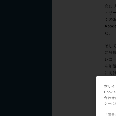
次にリ
ィザ
くの3
Ap
た。
そして
に登場
レコー
を加速
に向け
をリ
本サイト
Coo
合わせ
シーに
「同意