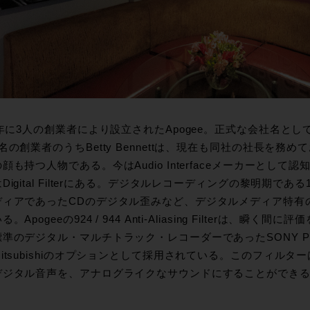
5年に3人の創業者により設立されたApogee。正式な会社名としてはApog
名の創業者のうちBetty Bennettは、現在も同社の社長を務めており、
顔も持つ人物である。今はAudio Interfaceメーカーとして認
Digital Filterにある。デジタルレコーディングの黎明期で
ディアであったCDのデジタル歪みなど、デジタルメディア特有
。Apogeeの924 / 944 Anti-Aliasing Filterは、瞬
準のデジタル・マルチトラック・レコーダーであったSONY PC
itsubishiのオプションとして採用されている。このフィル
デジタル音声を、アナログライクなサウンドにすることができ