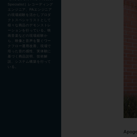
Specialist］レコーディング
エンジニア、PAエンジニア
の現場経験を活かしプロダ
クトスペシャリストとして
様々な商品のデモンストレ
ーションを行っている。映
画音楽などの現場経験か
ら、映像と音声を繋ぐワー
クフロー運用改善、現場で
培った音の感性、実体験に
基づく商品説明、技術解
説、システム構築を行って
いる。
Apog