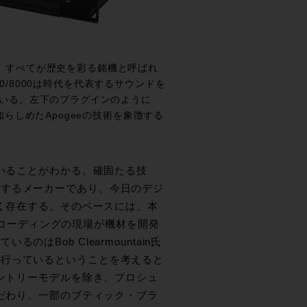
の、すべてが歴史を彩る銘機と呼ばれ
00/8000は時代を代表するサウンドを
いる。左下のプラグインのように
らしめたApogeeの技術を象徴する
ていることがわかる。確固たる技
スするメーカーであり、今日のデジ
多く存在する。そのベースには、本
のレコーディングの現場が機材を開発
Bob Clearmountain氏
を行っているということを考えると
エントリーモデルを除き、プロシュ
こだわり。一部のブティック・ブラ