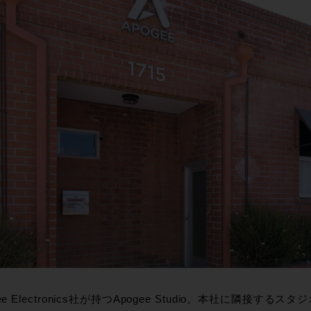
ee Electronics社が持つApogee Studio。本社に隣接するスタ