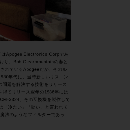
ee Electronics Corpであ
Bob Clearmountainの妻と
知されているApogeeだが、そのル
ある1980年代に、当時新しいリスニン
の問題を解決する技術をリリース
く間に評価を得てリリース翌年の1986年には
M-3324、その互換機を製作して
ターは「冷たい」「硬い」と言われて
る魔法のようなフィルターであっ