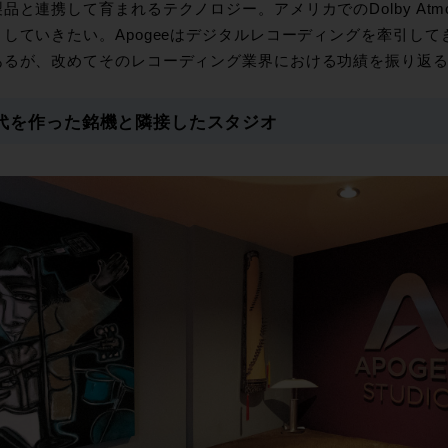
品と連携して育まれるテクノロジー。アメリカでのDolby At
トしていきたい。Apogeeはデジタルレコーディングを牽引し
あるが、改めてそのレコーディング業界における功績を振り返
代を作った銘機と隣接したスタジオ