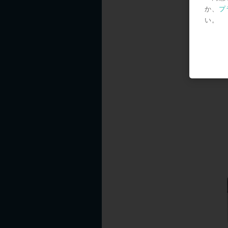
か、
プ
い。