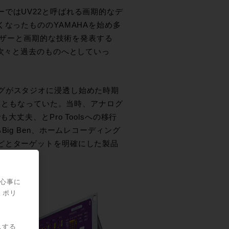
ーターではUV22と呼ばれる画期的なデ
なったもののYAMAHAを始め多
してディザーと画期的な技術を発表する
、次々と過去のものへとしていっ
ディングがスタジオに浸透し始めた時期
名詞ともなっていた。当時、アナログ
丈夫、とPro Toolsへの移行
あるBig Ben、ホームレコーディング
icなどとターゲットを明確にした製品
関心事に
・ポリ
スする