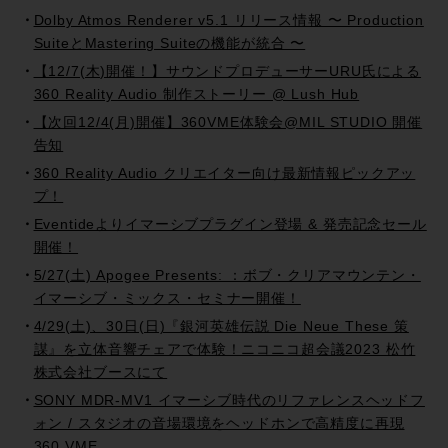
Dolby Atmos Renderer v5.1 リリース情報 〜 Production
SuiteとMastering Suiteの機能が統合 〜
【12/7(木)開催！】サウンドプロデューサーURU氏による
360 Reality Audio 制作ストーリー @ Lush Hub
【次回12/4(月)開催】360VME体験会@MIL STUDIO 開催
告知
360 Reality Audio クリエイター向け最新情報ピックアッ
プ！
Eventideよりイマーシブプラグイン登場 & 発売記念セール
開催！
5/27(土) Apogee Presents: ：ボブ・クリアマウンテン・
イマーシブ・ミックス・セミナー開催！
4/29(土)、30日(日)『銀河英雄伝説 Die Neue These 策
謀』を立体音響チェアで体験！ニコニコ超会議2023 松竹
株式会社ブースにて
SONY MDR-MV1 イマーシブ時代のリファレンスヘッドフ
ォン / スタジオの音場環境をヘッドホンで高精度に再現
360 VME