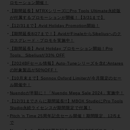
ロモーション開催！
【期間延長】MTRXシリーズにPro Tools Ultimate永続版
が付属するプロモーションが開催！【3/31まで】
【12/31まで】Avid Holiday Promotion開始！
【期間延長8/27まで！】AvidがFinaleからSibeliusへのク
ロスグレード・プロモを実施中！
【期間延長】Avid Holiday プロモーション開始！Pro
Tools、Sibeliusが33% OFF
【2024BFセール情報】Auto-Tuneシリーズを含むAntares
の対象製品が50%OFF！
【10月末まで】Sonnox Oxford Limiterが今月限定のセー
ル開催中！
Nuendoが半額に！「Nuendo Mega Sale 2024」実施中！
【12/31までさらに期間延長!!】MBOX StudioにPro Tools
Studio永続ライセンスが期間限定で付属！
Pitch ‘n Time 25周年記念セール開催！期間限定、12/5ま
で