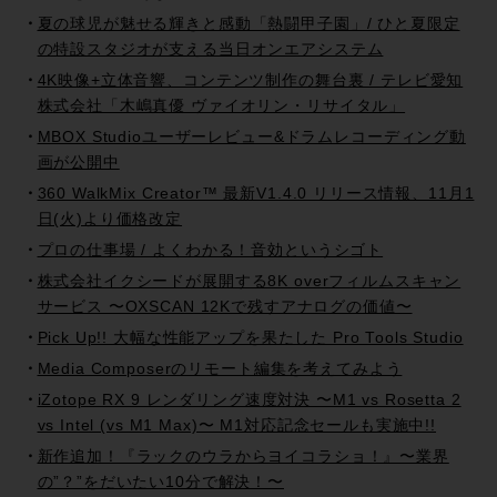
夏の球児が魅せる輝きと感動「熱闘甲子園」/ ひと夏限定
の特設スタジオが支える当日オンエアシステム
4K映像+立体音響、コンテンツ制作の舞台裏 / テレビ愛知
株式会社「木嶋真優 ヴァイオリン・リサイタル」
MBOX Studioユーザーレビュー&ドラムレコーディング動
画が公開中
360 WalkMix Creator™ 最新V1.4.0 リリース情報、11月1
日(火)より価格改定
プロの仕事場 / よくわかる！音効というシゴト
株式会社イクシードが展開する8K overフィルムスキャン
サービス 〜OXSCAN 12Kで残すアナログの価値〜
Pick Up!! 大幅な性能アップを果たした Pro Tools Studio
Media Composerのリモート編集を考えてみよう
iZotope RX 9 レンダリング速度対決 〜M1 vs Rosetta 2
vs Intel (vs M1 Max)〜 M1対応記念セールも実施中!!
新作追加！『ラックのウラからヨイコラショ！』〜業界
の”？”をだいたい10分で解決！〜