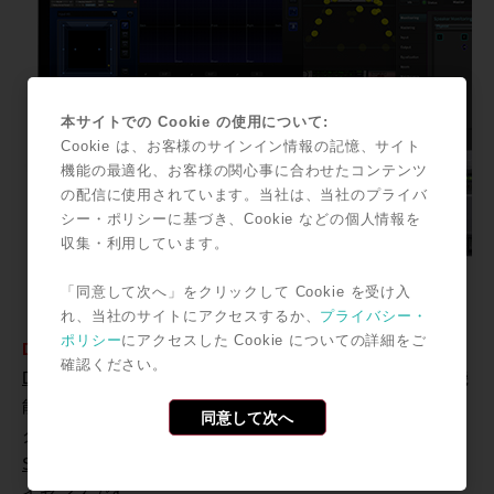
本サイトでの Cookie の使用について:
Cookie は、お客様のサインイン情報の記憶、サイト
機能の最適化、お客様の関心事に合わせたコンテンツ
の配信に使用されています。当社は、当社のプライバ
シー・ポリシーに基づき、Cookie などの個人情報を
収集・利用しています。
「同意して次へ」をクリックして Cookie を受け入
れ、当社のサイトにアクセスするか、
プライバシー・
ポリシー
にアクセスした Cookie についての詳細をご
Dolby Atmos Mastering Suite with RMU/J
に付属する
確認ください。
Dolby Atmos Mastering Suite
は、HT-RMUに実質的な機
能を与えるためのエンジンと、Pro Tools上でAtmosミッ
同意して次へ
クスを行うためのツールである
Dolby Atmos Production
Suite のライセンス x3
をバンドルしたソフトウェア・ラ
イセンスです。