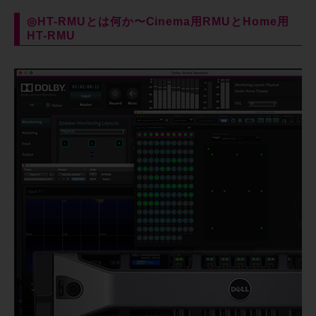
◎HT-RMUとは何か〜Cinema用RMUとHome用
HT-RMU