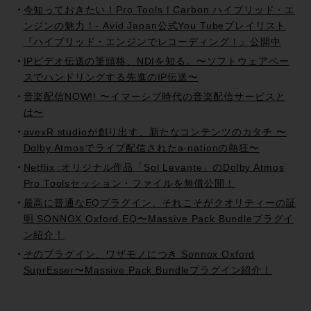
今知っておきたい！Pro Tools | Carbon ハイブリッド・エ
ンジンの魅力！- Avid Japan公式You Tubeプレイリスト
『ハイブリッド・エンジンでレコーディング！』公開中
IPビデオ伝送の筆頭格、NDIを知る。〜ソフトウェアベー
スでハンドリングする先進のIP伝送〜
音楽配信NOW!! 〜イマーシブ時代の音楽配信サービスと
は〜
avexR studioが創り出す、新たなコンテンツのカタチ 〜
Dolby Atmosでライブ配信されたa-nationの熱狂〜
Netflix :オリジナル作品「Sol Levante」のDolby Atmos
Pro Toolsセッション・ファイルを無償公開！
最高に普通なEQプラグイン、それこそがクオリティーの証
明 SONNOX Oxford EQ〜Massive Pack Bundleプラグイ
ン紹介！
そのプラグイン、ワザモノにつき Sonnox Oxford
SuprEsser〜Massive Pack Bundleプラグイン紹介！