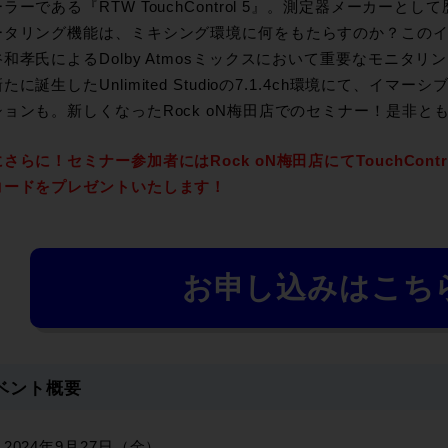
ラーである『RTW TouchControl 5』。測定器メーカーと
ータリング機能は、ミキシング環境に何をもたらすのか？この
和孝氏によるDolby Atmosミックスにおいて重要なモニタ
たに誕生したUnlimited Studioの7.1.4ch環境にて、イ
ションも。新しくなったRock oN梅田店でのセミナー！是非と
さらに！セミナー参加者にはRock oN梅田店にてTouchContr
コードをプレゼントいたします！
お申し込みはこち
ベント概要
2024年9月27日（金）