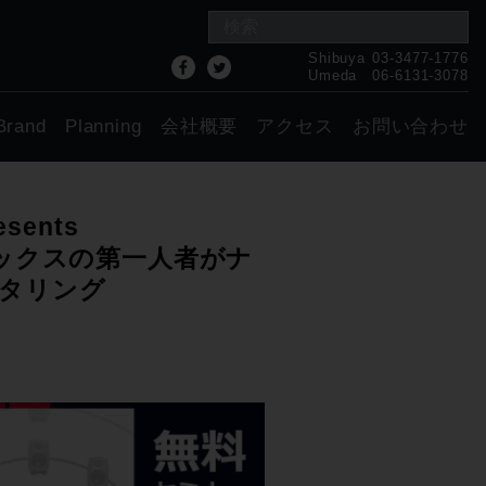
Shibuya
03-3477-1776
Umeda
06-6131-3078
Brand
Planning
会社概要
アクセス
お問い合わせ
sents
tmosミックスの第一人者がナ
タリング