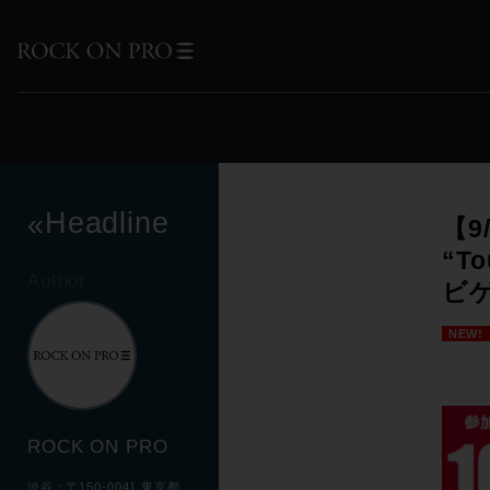
Headline
«
【9
“T
Author
ビ
NEW!
ROCK ON PRO
渋谷：〒150-0041 東京都