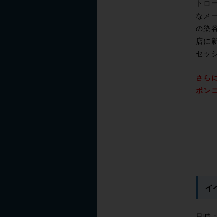
トロー
なメ
の染谷
店に新
セッ
さらに
ポン
イ
日時：