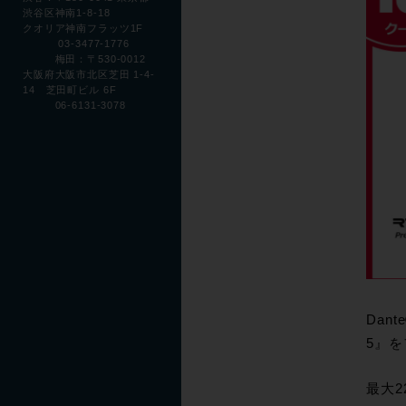
渋谷区神南1-8-18
クオリア神南フラッツ1F
03-3477-1776
梅田：〒530-0012
大阪府大阪市北区芝田 1-4-
14 芝田町ビル 6F
06-6131-3078
Dan
5』を
最大