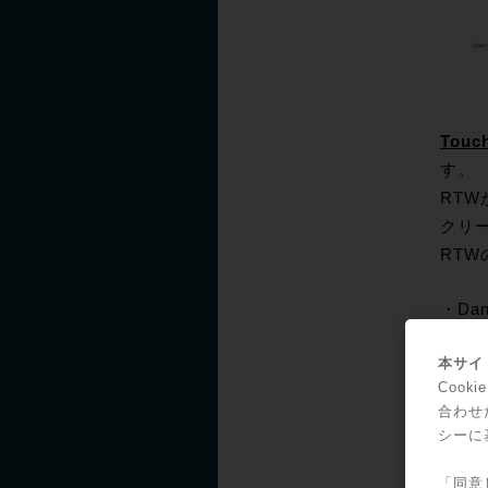
Touch
す。
RT
クリ
RT
・Da
・S
本サイト
・プ
Coo
合わせ
シーに
「同意