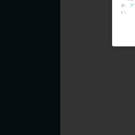
か、
プ
い。