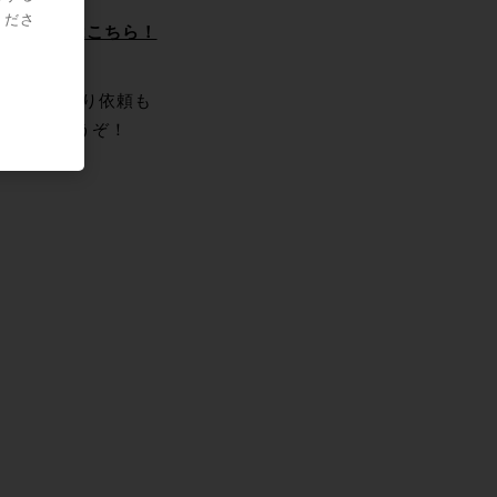
くださ
toreでの購入はこちら！
ROでの見積もり依頼も
ーム
からどうぞ！