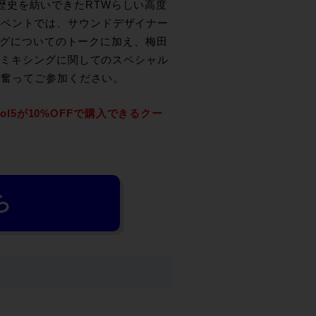
して歴史を紡いできたRTWらしい高度
イベントでは、サウンドデザイナー
リングについてのトークに加え、梅田
マーシブミキシングに関してのスペシャル
も奮ってご参加ください。
ol5が10%OFFで購入できるクー
ら