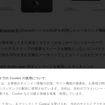
Control 5
はDante®ベースのAoIPを利用したメータリング
Wが長年培ってきた放送クオリティのモニターコントローラーで、
ーンとデスクトップの貴重なスペースを無駄にしないコンパク
Wの誇るSPLを含む正確なメータリングとビルトインされたマイ
nte® Audio over IPネットワークを使用したモニタリング
PL測定とトークバック用にマイクロフォンを搭載
での Cookie の使用について:
レミアムPPM、トゥルーピーク、VUのメーター表示
kie は、お客様のサインイン情報の記憶、サイト機能の最適化、お客様の
たコンテンツの配信に使用されています。当社は、当社のプライバシー
基づき、Cookie などの個人情報を収集・利用しています。
RTW / TouchCon
¥ 654,500
(本体価格
して次へ」をクリックして Cookie を受け入れ、当社のサイトにアクセ