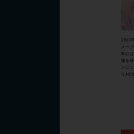
196
メージ
年には
属を移
ンジニ
りAE