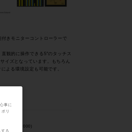
機能付きモニターコントローラーで
直観的に操作できる5″のタッチス
トサイズとなっています。もちろん
クによる環境設定も可能です。
関心事に
・ポリ
trol 5
：¥ 595,000)
スする