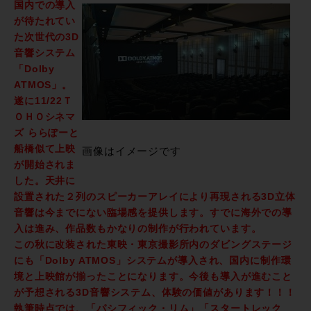
国内での導入
が待たれてい
た次世代の3D
音響システム
「Dolby
ATMOS」。
遂に11/22Ｔ
ＯＨＯシネマ
ズ ららぽーと
船橋似て上映
画像はイメージです
が開始されま
した。天井に
設置された２列のスピーカーアレイにより再現される3D立体
音響は今までにない臨場感を提供します。すでに海外での導
入は進み、作品数もかなりの制作が行われています。
この秋に改装された東映・東京撮影所内のダビングステージ
にも「Dolby ATMOS」システムが導入され、国内に制作環
境と上映館が揃ったことになります。今後も導入が進むこと
が予想される3D音響システム、体験の価値があります！！！
執筆時点では、「パシフィック・リム」「スタートレック