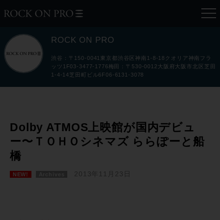
ROCK ON PRO
渋谷：〒150-0041東京都渋谷区神南1-8-18クオリア神南フラ
ッツ1F03-3477-1776梅田：〒530-0012大阪府大阪市北区芝田
1-4-14芝田町ビル6F06-6131-3078
Dolby ATMOS上映館が国内デビュ
ー〜ＴＯＨＯシネマズ ららぽーと船
橋
2013年11月23日
NEW!
Archives