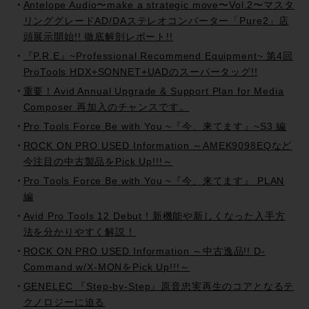
Antelope Audio〜make a strategic move〜Vol.2〜マスタ
リンググレードAD/DAステレオコンバーター「Pure2」店
頭展示開始!! 徹底解剖レポート!!
『P.R.E』~Professional Recommend Equipment~ 第4回
ProTools HDX+SONNET+UADのスーパータッグ!!
重要！Avid Annual Upgrade & Support Plan for Media
Composer 再加入のチャンスです。
Pro Tools Force Be with You ~『今、来てます』~S3 編
ROCK ON PRO USED Information ～AMEK9098EQなど
今注目の中古製品をPick Up!!!～
Pro Tools Force Be with You ~『今、来てます』 PLAN
編
Avid Pro Tools 12 Debut ! 新機能や新しくなった入手方
法を分かりやすく解説！
ROCK ON PRO USED Information ～中古逸品!! D-
Command w/X-MONをPick Up!!!～
GENELEC 『Step-by-Step』原音忠実再生のコアとなるテ
クノロジーに迫る