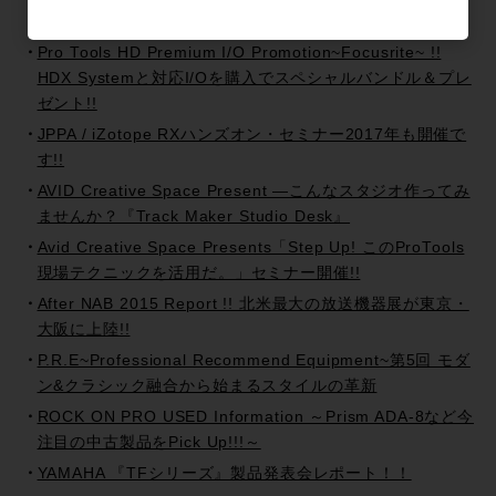
ロール（日本語字幕版）」がYouTubeに追加！
Pro Tools HD Premium I/O Promotion~Focusrite~ !!
HDX Systemと対応I/Oを購入でスペシャルバンドル＆プレ
ゼント!!
JPPA / iZotope RXハンズオン・セミナー2017年も開催で
す!!
AVID Creative Space Present —こんなスタジオ作ってみ
ませんか？『Track Maker Studio Desk』
Avid Creative Space Presents「Step Up! このProTools
現場テクニックを活用だ。」セミナー開催!!
After NAB 2015 Report !! 北米最大の放送機器展が東京・
大阪に上陸!!
P.R.E~Professional Recommend Equipment~第5回 モダ
ン&クラシック融合から始まるスタイルの革新
ROCK ON PRO USED Information ～Prism ADA-8など今
注目の中古製品をPick Up!!!～
YAMAHA 『TFシリーズ』製品発表会レポート！！