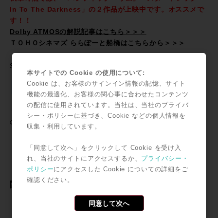
In To The Darkness」の２作品が上映中です。オススメで
す！！
Dolby ATMOSの解説記事はこちら＞＞＞
ＴＯＨＯシネマズ ららぽーと船橋はこちらから＞＞＞
SNSで共有
本サイトでの Cookie の使用について:
Twitter
Facebook
Line
Email
共
Cookie は、お客様のサインイン情報の記憶、サイト
機能の最適化、お客様の関心事に合わせたコンテンツ
有
の配信に使用されています。当社は、当社のプライバ
＊記事中に掲載されている情報は2013年11月23日時点のも
シー・ポリシーに基づき、Cookie などの個人情報を
のです。
収集・利用しています。
「同意して次へ」をクリックして Cookie を受け入
れ、当社のサイトにアクセスするか、
プライバシー・
ポリシー
にアクセスした Cookie についての詳細をご
確認ください。
関連記事
Pro Tools 2018.7 リリース！~Pro Tools Information
同意して次へ
Pro Tools Information / 「MTRX + S6でモニターコント