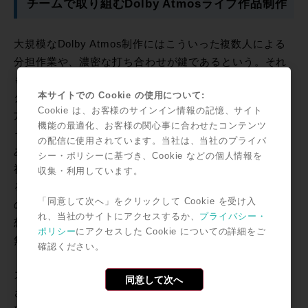
チームで取り組むDolby Atmosライブ作品制作
大規模なDolby Atmos制作にはこういった複数人による
分担作業や、濃密な打ち合わせが鍵であるという。それ
もそのはず、最終的に1TBを超えたという量の音源デー
本サイトでの Cookie の使用について:
タをどうやり取りしていくかは、音楽制作と映画音響双
Cookie は、お客様のサインイン情報の記憶、サイト
方の理解が必要となる。また、ここまでのデータ量とな
機能の最適化、お客様の関心事に合わせたコンテンツ
ったのは、イマーシブ特有のトラック数の多さの他に、
の配信に使用されています。当社は、当社のプライバ
あらゆる修正へ対応するための準備でもあったという。
シー・ポリシーに基づき、Cookie などの個人情報を
福山自身が武道館で感じているという天井から降ってく
収集・利用しています。
るかのようなオーディエンスや、スタジオ録音した音源
「同意して次へ」をクリックして Cookie を受け入
の併用など、作品コンセプトである福山の脳内にある理
れ、当社のサイトにアクセスするか、
プライバシー・
想のライブを形にしていくための数多くの実験が、唯一
ポリシー
にアクセスした Cookie についての詳細をご
無二のライブフィルムを完成させた。
確認ください。
ステレオとDolby Atmosで共通する作品イメージは共有
同意して次へ
されていたとのことだが、ステレオ環境とDolby Atmos