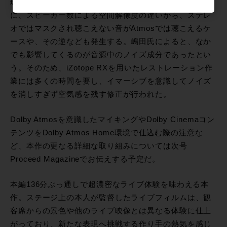
環境では聴こえ方が変わるのもまた事実だという。特
に、スピーカー数による空間解像度の違いから、ステレ
オではマスクされ聴こえない音がAtmosでは聴こえるケ
ースや、その逆なども発生する。嶋田氏によると、なか
でも影響してくるのが音源中のノイズ成分であったとい
う。そのため、iZotope RXを用いたレストレーション作
業には多くの時間を要し、イマーシブを意識してノイズ
を消しすぎず空気感を残す修正が行われた。
Dolby Atmosを意識したマイキングやDolby Cinemaコン
テンツをDolby Atmos Home環境で仕込む際の注意な
ど、本作の更なる詳細な取り組みについては次号
Proceed Magazineでお伝えする予定だ。
本編136分ぶっ通しで超濃密なライブ体験を味わえる本
作。ステージ上の本人が監督したライブフィルムは、観
客席からの景色や他のライブ映像とは異なる体験に仕上
がっており、新たな表現へ挑戦する作り手の熱気を感じ