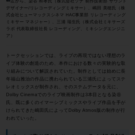
左から、染谷 和孝氏（株式会社ソナ 制作技術部 サウンド
デザイナー/リレコーディングミキサー）、嶋田 美穂氏（株
式会社ヒューマックスシネマ HAC事業部 リレコーディング
ミキサー マネジャー）、三浦 瑞生氏（株式会社ミキサーズ
ラボ 代表取締役社長 レコーディング、ミキシングエンジニ
ア）
トークセッションでは、ライブの再現ではない理想のラ
イブ体験の創造のため、本作における数々の実験的な取
り組みについて解説されていた。制作としては始めに長
年福山雅治の作品に携わられている三浦氏によってステ
レオミックスが制作され、そのステムデータを元に、
Dolby Cinemaでのライブ映画制作は3本目となる染谷
氏、既に多くのイマーシブミックスやライブ作品を手が
けられてきた嶋田氏によってDolby Atmos版の制作が行
われていった。