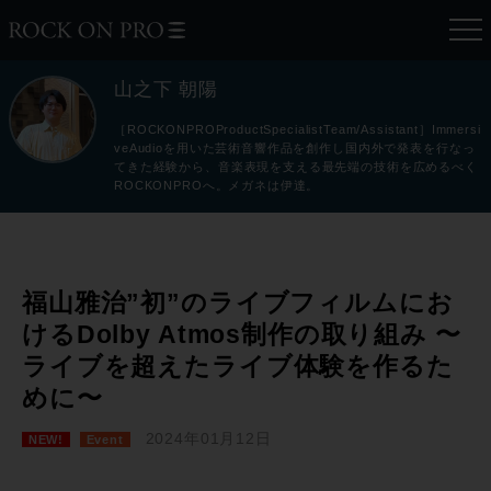
山之下 朝陽
［ROCKONPROProductSpecialistTeam/Assistant］Immersi
veAudioを用いた芸術音響作品を創作し国内外で発表を行なっ
てきた経験から、音楽表現を支える最先端の技術を広めるべく
ROCKONPROへ。メガネは伊達。
福山雅治”初”のライブフィルムにお
けるDolby Atmos制作の取り組み 〜
ライブを超えたライブ体験を作るた
めに〜
2024年01月12日
NEW!
Event