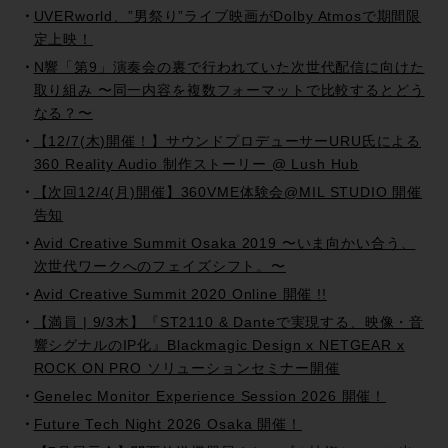
UVERworld、”男祭り”ライブ映画がDolby Atmosで期間限
定上映！
N響「第9」演奏会の裏で行われていた次世代配信に向けた
取り組み 〜同一内容を複数フォーマットで比較するとどう
なる？〜
【12/7(木)開催！】サウンドプロデューサーURU氏による
360 Reality Audio 制作ストーリー @ Lush Hub
【次回12/4(月)開催】360VME体験会@MIL STUDIO 開催
告知
Avid Creative Summit Osaka 2019 〜いま向かい合う、
次世代ワークへのフェイズシフト。〜
Avid Creative Summit 2020 Online 開催 !!
【満員 | 9/3木】『ST2110 & Danteで実現する、映像・音
響シグナルのIP化』Blackmagic Design x NETGEAR x
ROCK ON PRO ソリューションセミナー開催
Genelec Monitor Experience Session 2026 開催！
Future Tech Night 2026 Osaka 開催！