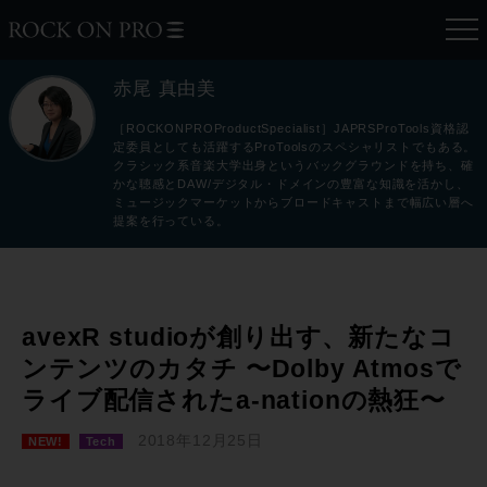
赤尾 真由美
［ROCKONPROProductSpecialist］JAPRSProTools資格認
定委員としても活躍するProToolsのスペシャリストでもある。
クラシック系音楽大学出身というバックグラウンドを持ち、確
かな聴感とDAW/デジタル・ドメインの豊富な知識を活かし、
ミュージックマーケットからブロードキャストまで幅広い層へ
提案を行っている。
avexR studioが創り出す、新たなコ
ンテンツのカタチ 〜Dolby Atmosで
ライブ配信されたa-nationの熱狂〜
2018年12月25日
NEW!
Tech