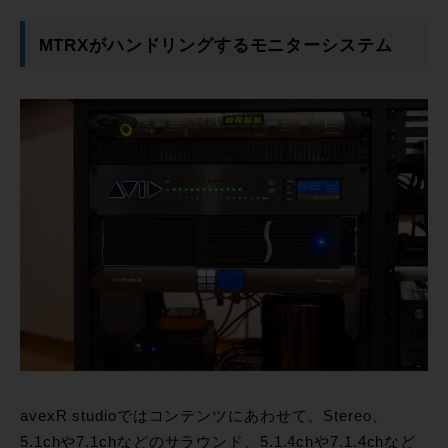
MTRXがハンドリングするモニターシステム
avexR studioではコンテンツにあわせて、Stereo、
5.1chや7.1chなどのサラウンド、5.1.4chや7.1.4chなど