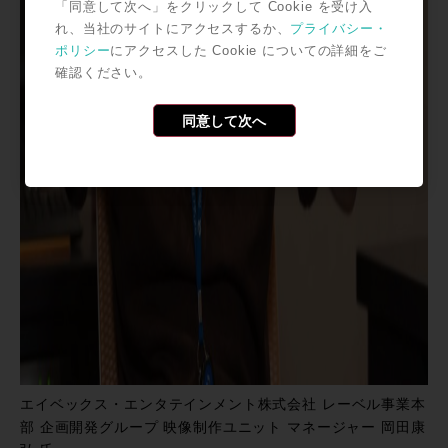
「同意して次へ」をクリックして Cookie を受け入
れ、当社のサイトにアクセスするか、
プライバシー・
ポリシー
にアクセスした Cookie についての詳細をご
確認ください。
同意して次へ
エイベックス・エンタテインメント株式会社 レーベル事業本
部 企画開発グループ 映像制作ユニット マネージャー 岡田康