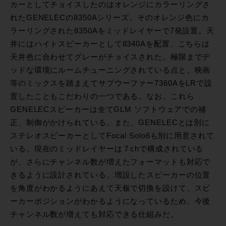
カーとしてチョイスしたのはオレンジにカラーリングさ
れたGENELECの8350Aシリーズ。そのオレンジ色にカ
ラーリングされた8350Aをミッドレイヤーで7発設置。天
井にはハイトスピーカーとして8340Aを配置、こちらは
天井色に合わせてグレーがチョイスされた。極限までデ
ッドな環境にルームチューニングされている点と、映画
等のミックスを踏まえてサブウーファー7360AをLRで設
置したこともこだわりの一つである。なお、これら
GENELECスピーカーは全てGLM ソフトウェアでの補
正、制御がかけられている。また、GENELECとは別に
ステレオスピーカーとしてFocal Solo6も別に用意されて
いる。現在のミッドレイヤーは７chで構成されている
が、さらにチャンネル数が増えたフォーマットも対応で
きるように設計されている。増設したスピーカーの位置
を角度がわかるようにあえて天板で切換を設けて、スピ
ーカーポジションがわかるようになっているため、今後
チャンネル数が増えても対応できる仕組みだ。