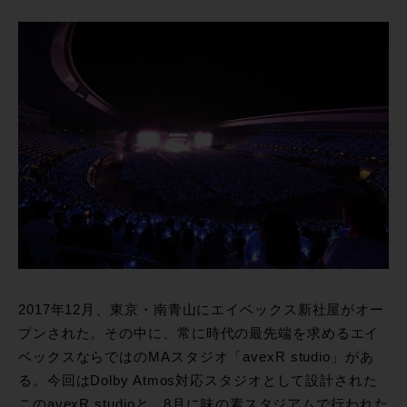
2017年12月、東京・南青山にエイベックス新社屋がオー
プンされた。その中に、常に時代の最先端を求めるエイ
ベックスならではのMAスタジオ「avexR studio」があ
る。今回はDolby Atmos対応スタジオとして設計された
このavexR studioと、8月に味の素スタジアムで行われた