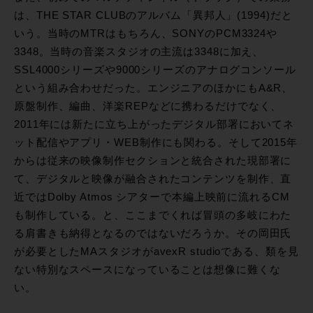
は、THE STAR CLUBのアルバム「異邦人」(1994)だと
いう。当時のMTRはもちろん、SONYのPCM3324や
3348。当時の音楽スタジオの主流は3348に加え、
SSL4000シリーズや9000シリーズのアナログコンソール
という組み合わせだった。エンジニアのほかにもA&R、
原盤制作、編曲、洋楽REPなどに携わるだけでなく、
2011年には新たに立ち上がったデジタル部署においてネ
ット配信やアプリ・WEB制作にも関わる。そして2015年
からは従来の映像制作セクションと統合された現部署に
て、デジタルと映像が融合されたコンテンツを制作、直
近ではDolby Atmos シアターで本編上映前に流れるCM
も制作している。と、ここまでくれば冒頭の多岐にわた
る肩書きも納得となるのではないだろうか。その岡田氏
が必要としたMAスタジオがavexR studioである、類を見
ない特別なスペースになっていることは想像に難くな
い。