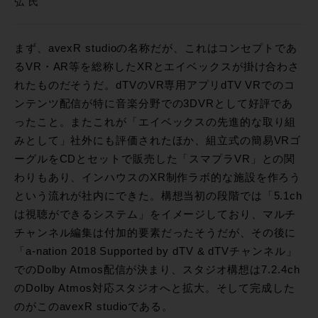
弘 氏
まず、avexR studioの名称だが、これはコンセプトであ
るVR・AR等を総称したXRとエイベックスが掛け合わさ
れたものだそうだ。dTVのVR専用アプリdTV VRでのコ
ンテンツ配信が特に音楽分野での3DVRとして好評であ
ったこと。またこれが「エイベックスの先進的な取り組
みとして」社外にも評価されたほか、組立式の簡易VRゴ
ーグルをCDとセットで販売した「スマプラVR」との関
わりもあり、インハウスのXR制作ラボ的な施設を作ろう
という流れが社内にできた。構想当初の段階では「5.1ch
は視聴ができるシステム」をイメージしており、マルチ
チャンネル編集は付加的要素だったそうだが、その後に
「a-nation 2018 Supported by dTV & dTVチャンネル」
でのDolby Atmos配信が決まり、スタジオ構想は7.2.4ch
のDolby Atmos対応スタジオへと拡大。そして完成した
のがこのavexR studioである。