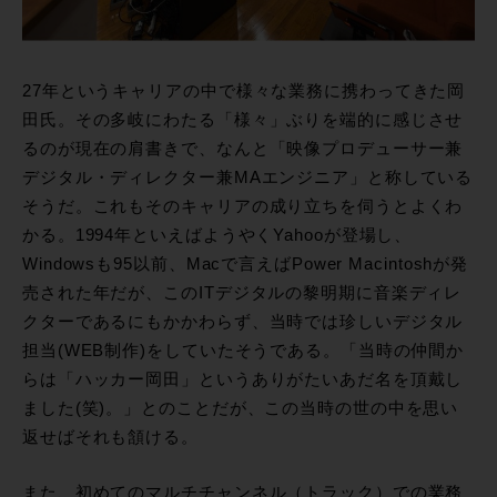
27年というキャリアの中で様々な業務に携わってきた岡
田氏。その多岐にわたる「様々」ぶりを端的に感じさせ
るのが現在の肩書きで、なんと「映像プロデューサー兼
デジタル・ディレクター兼MAエンジニア」と称している
そうだ。これもそのキャリアの成り立ちを伺うとよくわ
かる。1994年といえばようやくYahooが登場し、
Windowsも95以前、Macで言えばPower Macintoshが発
売された年だが、このITデジタルの黎明期に音楽ディレ
クターであるにもかかわらず、当時では珍しいデジタル
担当(WEB制作)をしていたそうである。「当時の仲間か
らは「ハッカー岡田」というありがたいあだ名を頂戴し
ました(笑)。」とのことだが、この当時の世の中を思い
返せばそれも頷ける。
また、初めてのマルチチャンネル（トラック）での業務