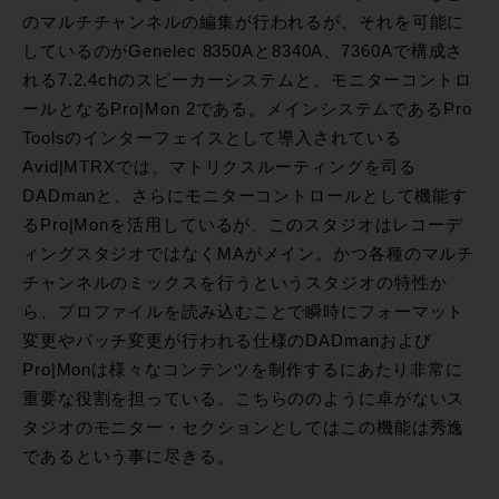
のマルチチャンネルの編集が行われるが、それを可能に
しているのがGenelec 8350Aと8340A、7360Aで構成さ
れる7.2.4chのスピーカーシステムと、モニターコントロ
ールとなるPro|Mon 2である。メインシステムであるPro
Toolsのインターフェイスとして導入されている
Avid|MTRXでは、マトリクスルーティングを司る
DADmanと、さらにモニターコントロールとして機能す
るPro|Monを活用しているが、このスタジオはレコーデ
ィングスタジオではなくMAがメイン。かつ各種のマルチ
チャンネルのミックスを行うというスタジオの特性か
ら、プロファイルを読み込むことで瞬時にフォーマット
変更やパッチ変更が行われる仕様のDADmanおよび
Pro|Monは様々なコンテンツを制作するにあたり非常に
重要な役割を担っている。こちらののように卓がないス
タジオのモニター・セクションとしてはこの機能は秀逸
であるという事に尽きる。