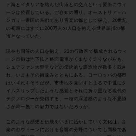
ト海とイタリアを結んだ街道との交点という要衝にウィ
ーンは位置している。ご存知の通り、オーストリア＝ハ
ンガリー帝国の首都であり音楽の都として栄え、20世紀
の初頭にはすでに200万人の人口を抱える世界屈指の都
市となっていた。
現在も同等の人口を抱え、23の行政区で構成されるウィ
ーン市街は地下鉄と路面電車がくまなく走りながらも、
シュテファン大聖堂などの伝統的な建造物が数多く残さ
れ、いまもその街並みとともにある。ヨーロッパの都市
はいずれもそうだが、市街地を見回すとまるで中世にタ
イムスリップしたような感覚とそれに折り重なる現代の
テクノロジーが交錯する、一種の浮遊感のような不思議
さが唯一無二の魅力ではないだろうか。
このような歴史と伝統をいまに活かしていく文化は、音
楽の都ウィーンにおける音響の分野についても同様であ