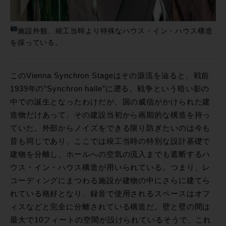
施設外観、竣工当時より特殊なハウス・イン・ハウス構造
を採っている。
このVienna Synchron Stageはその源流を辿ると、戦前
1939年の”Synchron halle”に遡る。戦争という暗い影の
中での誕生となったわけだが、国の威信がかけられた建
造物だけあって、その建設当初から画期的な構造を持っ
ていた。外部からノイズをできる限り防ぎたいのは今も
昔も同じであり、ここでは竣工当時の特別な設計基礎で
建物を分離し、ホールへの空気の流入までも遮断するハ
ウス・イン・ハウス構造が用いられている。つまり、レ
コーディングにまつわる施設が建物の中にさらに建てら
れている格好となり、録音で使用されるスペースはオフ
ィスなどと完全に分離されている構造だ。壁と壁の間は
最大で10フィートの空間が設けられているそうで、これ