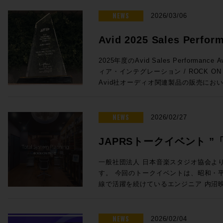
がりを維持しています。こうした経験を活
ンをぜひご活用ください。 プロモーション概要 ◎期間：2026/3/16 ～
法 未知の不具合が発生した場合に、コ
と。特にオートメーションの書き込みの
が変化するあらゆるユーザーニーズに対
2026/4/13 ◎内容：下記年間サブス
NEWS
お試しいただきたい方法です。 コンピューター最適化ガイド – Mac及び
2026/03/06
とで効率が上がる作業との相性は抜群です
成果をコミュニティにフィードバックし
対象製品 Pro Tools Ultimate 年間サブスクリプション新規 通常価格：
Windows Pro Toolsをインスト
Euconの精度はHUIの8倍。サードパ
てテクノロジーは、彼の25年以上にわ
¥92,290（税込） プロモ価格：73,832（税込） Rock oN Lin
イドです。 Pro Tools のバージョンとリリース日 Pro Tools の macOS
Avid 2025 Sales Perfor
よりスムーズでストレスのないフェーダ
るパッションとなっています。 ◎Session3「進化を続けるミキシン
購入>> Pro Tools Studio年間サブスクリプション新規 通常価格：
26 Tahoe、macOS 14 Sonoma と 
Avid S1単体でももちろん便利に使用でき
& Music を受賞しました!
グ・コンソール eMotion LV1 Classic, C
¥46,090（税込） プロモ価格：36,872（税込） Rock oN Lin
Pro Tools | Carbon システム
2025年度のAvid Sales Performance 
せることで、小型フェーダーをまるで大
Livebox、NAB 2026最新情報」 15:20〜16:05 ●Waves eM
購入>> Pro Tools Artist 年間サブスクリプション新規 通常価格：
るコンピュータ、対応OSからユーザーガイ
ィア・インテグレーション / ROCK O
とが可能に。その場合はメーターをはじ
Classic 発売後約1年以内に世界で数
¥15,290（税込） プロモ価格：12,232（税込） Rock oN Lin
| Carbonに関する情報がまとまっています。 ROCK ON PROで
Avid社オーディオ関連製品の販売にお
iPad/タブレットとの使用がさらにお
の一体型ミキシング・コンソールの最新
購入>> Media Composer Ultimate 1-Year Subscription NEW 通常価
Tools HDXシステムをはじめとした
し、広くAvid製品の普及に努めたこと
プロモ対象となることが少ないこの2機
に発表されたV16メジャーアップデー
格：¥83,270（税込） プロモ価格：66,616（税込） R
す。スタジオの新設や機器の更新をご検
ます。 賞名にもあるAudio & Musicの分野においてAvid製品は確固たる
れたArtis Mixを使い続けているプ
ートと追加ライセンスだけで、最大入力C
eStoreで購入>> Sibelius Ultimate サブスクリプション (1年) 通常価
ください。
スタンダードとなっており、制作におけ
NEWS
えのまたとないチャンスをお見逃しなく！ ●Promotion 2：PRO TO
2026/02/27
が44バスから52バスに増えるなど、発
格：¥30,690（税込） プロモ価格：24,552（税込） R
実です。このコア分野で今回の褒賞をい
| MTRX STUDIO IN A BOX PROMO ●Pro Tools | MTRX Studio購入で
います。 ●Waves Cloud MX Audio Mixer eMotion LV1 Classicとほぼ
eStoreで購入>> Sibelius Artist サブスクリプション (1年) 通常価格：
支持のおかげでございます！厚く厚く御
TB3モジュール + Pro Tools Studio無償提供！ ・Avid Pro T
JAPRSトークイベント 
同等の機能をAWSのインスタンス上で実現
¥15,290（税込） プロモ価格：12,232（税込） Rock oN Lin
リエイティブワークが一層充実したもの
Studio 価格：¥771,100（税込） ・TB3
上から受け取り、クラウド上でミックスが可能
購入>> 新たな春の到来とともに、新たな創作環境を手にいれる良い機会
言」〜音楽感動を伝える感
トに至るまで更なる邁進を続けてまいり
・Pro Tools Studio永続ライセンス：
一般社団法人 日本音楽スタジオ協会よ
サーの運用方法を解説します。高速な回
としてぜひご活用ください！ソフトウェ
グレーション並びにROCK ON PRO
¥998,470（税込）→プロモーション価格：¥771
す。 今回のトークイベントは、昭和・平成・令和の各時代において第一
開催のお知らせ
ングとオペレーションが可能なCloud
ROCK ON PROまでお気軽にどうぞ！
し上げます！
PROでお見積り＆ご購入！>> Rock oN Line eStoreでお見積り＆ご購
線で活躍を続けているエンジニア 内沼
放送でも複数使用されました。 ●Waves SuperRack LiveBox (MADI /
https://pro.miroc.co.jp/headline/pro-t
入！>> ＊Rock oN Line eSto
オ長 高田英男氏の進行のもと、内沼氏
Dante) SuperRack LiveBoxは
見積り作成が可能になりました！ フラッグシップMTRX IIの弟分とし
までのご経験を深堀りする貴重な機会です。 若手レコーディン
VST3プラグインもライブ／ブロード
て、かつてのHD Omniのようなポジション
ニアの方や将来エンジニアを目指してい
NEWS
2026/02/04
するオールインワンのプロセッサーです。Imme