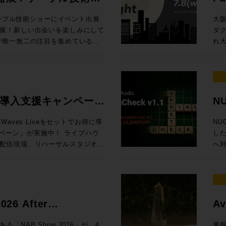
の内容でお届けします！
Ses
、EQをはじめとしたアナログプ
プ。 最
/ 
ケーブル技術ショーにイベント出展
大
最大で4台、つまり、96chまで
したよ、音楽なAIで。これまで、
東京
展！新しい出会いを楽しみにして
ダ
クションラックはどのサイズのサ
視線を送っていました。これくらい
より
れ大
タリング、バスプロセッシングな
（がんばれば）自分でできるし、っ
内 【1セッション・1時間・各回5名様限定】 Genelec エクスペリエン
展示！オンプレでありながらクラウ
キ
yコントロール
ちゃって。完全にわかりやすくAI
ス・
フローに合わせた機能を提供する
する
hannelセクションで構成され
、作曲自体や制作アシストのみな
を
、Q-SYSとオリジナルアプリ
MA
のディスプレイ内で起きること
き、
RO独自のアナウンス収録ソリュー
Da
センター）から、１ベイずつ増やす
柄と言えるでしょう。今回の
ご体験
場
ive 導入支援キャンペーン
NU
ター8フェーダーまで選択が可能。
動向も含めてテクノロジーがどのような
日（木
質問・ご相談はもちろん、導入事
と
グ・インライン・コンソール
AIマップ」を整えます。皆さんが
定 ●イマーシブ・ルーム 【当日設置のモニター】8381A、8341A（Dolby
記
タッフが丁寧に対応いたします。
ょう。 ※7/1追加情報 Blackmagic Design 
aves Liveをセットでお得に導
NU
しては仕様により都度お見積り、ご
、クリエイターが携えるべきこれ
At
い。 ■第11回 関西放
20 実機展示決定
ン」が実施中！ ライブハウ
した
ーム、または、弊社営業担当まで
ょう、bon voyage！
Music 
ttps://www.tv-
Da
配信現場、リハーサルスタジオ、
へ
ページ 定価：500円（本体価格455円）
83
Da
現場に対応するWaves Live
ット機能
 （画像クリ
Music、
PRO /
会1
ーバ、16+1フェーダーをオールイ
¥1
ジャパン） オーディオ
市北
ion LV1 Classicと規模に合
ス
場に何をもたらすか〜 AIは今何を
門媒
 oN Umedaにて機器展にも出
お申
いますぐライブサウンドの現場で
明確
 Suno社インタビュー / 用途別
As
トをさらに深掘りするスペシャル
7/8（
ャルセットです。 期間限定
ロモ
6 After
Av
サ
会「
LV1 Classicコンソール＋ステー
当）
Grove Studios / Air Studios
技術
icのSystem-Tと、ELEMENTSにゲスト
な懇
賞
ー向け、SuperRack
11日（木）17時
NAB Show 2026」が、4
果報