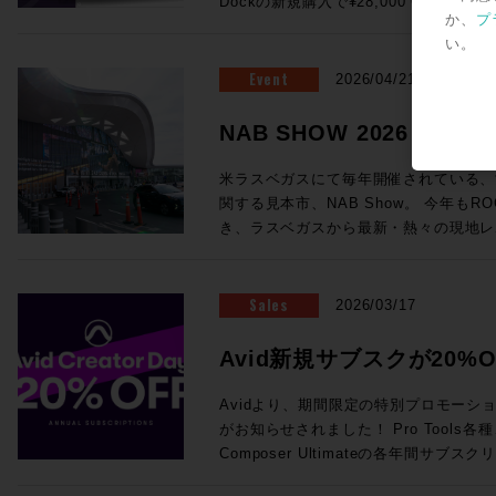
Dockの新規購入で¥28,000 OFF！ ●Promotion 2：PRO TOOLS |
が実現！ (システムにはこのほかPC、プラグインライセンス、ネットワ
浸透していっているテクノロジーもあれ
フォームよりご送信ください。
ング・システム（英語） AvidによってP
か、
プ
MTRX STUDIO IN A BOX PROMO Pr
ークハブ、Ethernetケーブルが必要です。) ・SuperRack Sound
り、この業界におけるテクノロジートレ
いるApple製コンピュータの一覧が記載されています。 
い。
お客様へ、 MTRX Thunderbolt 3モジュ
通常価格：¥105,600（税込） ・WSG-PY64 
感じさせるものとなっていました。新製
ートされるWindowsコンピュータと
センスを無償提供！ ●Promotion 3：PRO TOOLS | MTRX II DIGILINK
Event
Consoles 通常価格：¥199,100（税込） 
2026/04/21
界全体の流れ、移り変わりと行ったもの
語） AvidによってPro Toolsの動作
TRADE-IN PROMO DigiLink搭載イン
Server-C 通常価格：¥498,300（税込） ・2
ます。 講師：前田洋介 ROCK ON PRO シニア・テクノロジー・オフィ
ピュータの一覧が記載されています。 Avid YouTubeチャンネル 最新の6
はサードパーティ製)を下取りした場合、 
SoundGrid Devices 通常価格：¥1
NAB SHOW 2026レ
サー レコーディングエンジニア、PAエンジニアの現場経験を活かしプロ
本がPro Tools 2026.4で追加さ
び1枚以上のMTRXオプションカードの同時購
¥822,800（税込）→セール価格：¥605,000 (税込) ROC
ダクトスペシャリストとして様々な商品
車アイコン＞音声トラック＞日本語を選
ら随時更新中！
にオーディオ機器でハードウェアをプロ
見積り＆ご購入！>> Rock oN Line eStoreでお見積り＆ご購入！>> ＊
米ラスベガスにて毎年開催されている、
いる。映画音楽などの現場経験から、映
されます。 EUCON関連 EUCON 互換性 EUCON各バージョンとPro
てきて、なんだか盛り上がっちゃいます
Rock oN Line eStoreにてビジ
関する見本市、NAB Show。 今年もRO
改善、現場で培った音の感性、実体験に
Tools各バージョンの対応OSを調べられます。 Avid S4 / 
ンをまとめて皆様にご案内です、それぞ
が可能になりました！ お手持ちのシステムをフル活用する架け橋に！
き、ラスベガスから最新・熱々の現地レ
テム構築を行っている。 ◎Session2「Pro Tools NABアップデート概
EUCON 製品ガイド その他のAvid製品との互換性 Pro Tools ビデオ・ペ
ださい！ ●Promotion 1：AVID S1 AND DOCK PROMO ＊iPadは別売
YAMAHA DM7シリーズをSoundGr
Blackmagic Designが発表した大注目のラ
要」 14:25〜15:10 NAB 2026におけるAvid Audioの最新アップデート情
リフェラル Pro Toolsが対応するA
となります。 ●Avid S1：6/30（火）まで¥28,000 OFF！ 通常
・WSG-PY64 I/O Card for Yamah
や、SSL今回の目玉であるSystem-T
報をご紹介！Pro ToolsおよびEUCON
マッチングが一覧できます。 Pro Tools と Media Composer を同一のシ
¥229,900（税込）→プロモーション価格：
¥199,100（税込）→セール価格：¥154,000 (税込) ROC
Package」、最新のAIメーカーから
Sales
え、Pro Toolsとのシームレスな連
2026/03/17
ステムに混在させる際の注意点 ビデオ・サテライト および サテライト・
PROでお見積り＆ご購入！>> Rock oN Line eStoreでお見積り＆ご購入
見積り＆ご購入！>> Rock oN Line eStoreでお見積り＆ご購入！>> ＊
など、実機の写真と共に最速紹介していきます！ 以下のNAB
効率化・強化するサードパーティ製ソフト
リンク システム要件 サテライト・リ
>> ＊Rock oN Line eStore
Rock oN Line eStoreにてビジ
めページより、会期中は毎日更新！ぜひご覧
師：ダニエル・ラヴェル 氏 Avid Tech
Avid新規サブスクが20%O
オ・サテライトLEにおける、Avid推
り作成が可能になりました！ ●Avid Dock：6/30（火）まで¥28,000
が可能になりました！ 導入前のWaves Live デモのご依頼から、この特
NAB2026 SHow Repeort
ーションスペシャリスト ニュージーランド出身、東京在住 オーディオポ
Avid NEXISをPro Tools と使用する場合の必要要件 Me
OFF！ 通常¥183,700（税込）→プロモーション価格：¥152,900（税込）
Creator Daysプロモー
別セットを加えたシステム構築のご相談まで
ストプロダクションのキャリアを経て、現
Avidより、期間限定の特別プロモーション「A
Production Management (旧 Interp
ROCK ON PROでお見積り＆ご購入！>> Rock oN Line eStoreで
ださい！
ディオアプリケーションスペシャリスト
がお知らせされました！ Pro Tools各種、Sibelius各種、Media
る場合のシステム要件 Sibelius と Pro Tools を同一のシステムに混在さ
り＆ご購入>> ＊Rock oN Line e
のミキシングやサウンドデザインを手がけ、
Composer Ultimateの各年間サ
せる際の注意点 Pro Tools豆知識 Pro Toolsアップグレード・コードの登
成でお見積り作成が可能になりました！ 複数のフェーダーを同時にコ
NEC、ホンダ、トヨタ、日産、Nike
20%オフになるプロモセールです。新
録方法 Pro Tools Software Support（英語） Pro Tools 初期設定削除方
トロールするのは、フィジカルフェーダ