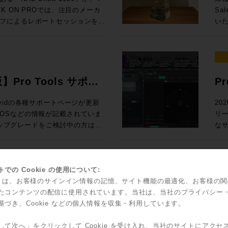
Ge
 参加申し込みはコ
た
ack SoundGridユーザー向けの
67,6
 ON PROでは、注目のメーカ
Sa
N PRO
2
測とい
入！ Rock oN eStoreで見積もり&購入！ ＊Rock oN Lin
フによるレポートセッションを実
いた
スタディで見る、現場実装 世界初！
ス
24
Se
さい！ 導入前にデモのお問い合
ジ
んとラスベガ
（OTOBACO） Studio DMI
課題を
RO /
Liv
NUGEN 
SSL System-T技術を活用した新
れて
360 Reality Audioワークショ
PRO） 大手レコーディングスタジ
S ブース番号：B-35 皆様のご来場、お待ちしております！
て発表
2026年5月12日（火）10時〜7
ル
、AI・自動化技術、リモートプロダ
介
器
SM
Di
PによるIPプロダクションの最前線ま
そ
世界で音響設計！ 〜第十四回 吸音材
ク
ション
よる即戦力のスタンダードセット ・
測
ィアテクノロジートレンドを、参加
発表
を
版】Pro Tools サポー
P
Fairlight
925,000（税込） ・IONIC 24 通
ポ
お届けします。放送・配信・ポス
ジア
RON 激動の10年と「音いじ」300
して
オー
,585,000（税込）→セール価格：
のクオリ
ラ
て、次の設備投資やワークフロー
だ
Sa
い、Avidの各種サポートページが更新
20
たソ
の技
問できなかった方も、今の世界で
ア
ltimedia / WAVES / NEUMANN
立つべく
OSなどの情報が記載されていま
リ
表
ock oN Line eStoreにてビジネ
ー
効率的にキャッチアップいただけ
Au
SCFEDイ
アダ
のアップグレードをご検討中の方はご
なサ
ー
能になりました！ 人気の
析
 After
とでご
の粋
ロードが可能です
てい
2outのステージボックスによる中小規模
体
（火） 開場13:00 、セッション
ポートはこち
Po
ーサライズ/インストール、新機能
ク
フ
聞
京都渋谷区神南1-8-18 クオリア神南
ィ
ー
対応
で
00（税込） 通常合計
ッド
込方法：お申込フォームより事前登
愛
ッ
に更新され、日本語版も順次追加
ど
での Cookie の使用について:
に
込) ROCK ON PRO
瞭
ス
ントもダウンロードできます。
機能
kie は、お客様のサインイン情報の記憶、サイト機能の最適化、お客様の
ィックで確認
idからスペシャルなオフ
S
要な
す。
olsを動作させるための基本的なマシンス
ッ
たコンテンツの配信に使用されています。当社は、当社のプライバシー
Sales Depa
ジネス会員アカウントを作成でお見積り作
ご
こへ向かう？ 〜NAB 2026での
ブ
で
の効率ア
基づき、Cookie などの個人情報を収集・利用しています。
ソールの
ャルなオファーがなんと！3連発で
FL
4:15 私にとって、3
て
ジョンと、macOS/Windowsの対応
Too
Co
Re
る定番プラグインのライブミックス
した。もちろん、継続的に業界へ
ございましたら、下記コンタクト
ィオ環境へ提
ライセ
して次へ」をクリックして Cookie を受け入れ、当社のサイトにアクセ
そし