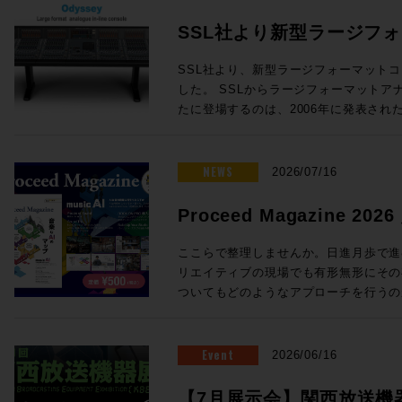
SSL社より新型ラージフ
Odysseyが発表！
SSL社より、新型ラージフォーマットコン
した。 SSLからラージフォーマットアナログインラインコンソールが新
たに登場するのは、2006年に発表されたD
年ぶり！同社ORACLEアナログコンソールで
クノロジーを中核とし、24chから96
オコンソールです。 Oracleで完成したActiveAnalogueテクノロジーを採
NEWS
2026/07/16
用 SSLの新たなラージフォーマットコンソール「Odyssey」には、昨年
発表されたORACLEアナログコンソー
Proceed Magazine 2
「ActiveAnalogue」が採用され
music AI
AD/DA変換を伴わないフルアナログ回
ここらで整理しませんか。日進月歩で進む
でリコールすることができ、伝統的で妥
リエイティブの現場でも有形無形にその
代のニーズに適う利便性を両立すること
ついてもどのようなアプローチを行うの
ダイナミクスの搭載 ・ラージ＆スモー
ろ。そこで、、、一旦ここらで整理しま
度なセッションリコール ・DAWコントロ
めてみましょう、というのが今回のProcee
ルから引き継がれる SSL Super Ana
る間にも刻々と状況は変わりそうですが
Event
2026/06/16
成 24フェーダーから96フェーダーまで、柔軟な構成が可能 Odysseyは
タイミングでもあります。他にも、Soun
・チャンネルラック ・センターセクシ
クシーンを支えてきた３つのスタジオ、L
【7月展示会】関西放送機器