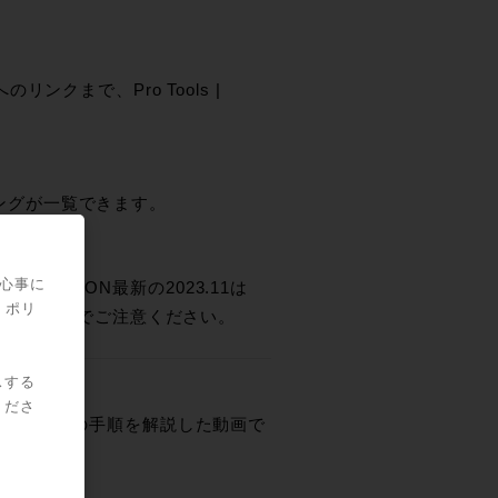
クまで、Pro Tools |
チングが一覧できます。
関心事に
す。EUCON最新の2023.11は
・ポリ
対応
ですのでご注意ください。
スする
くださ
にするまでの手順を解説した動画で