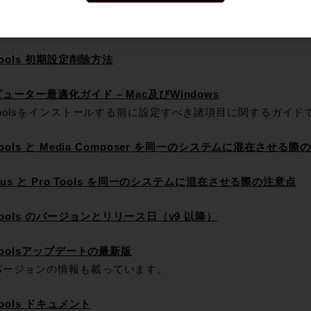
 Tools ソフトウェア・アップデート
版をどこからダウンロードするか記載されています。
 Tools 初期設定削除方法
ューター最適化ガイド – Mac及びWindows
 Toolsをインストールする前に設定すべき諸項目に関するガイド
 Tools と Media Composer を同一のシステムに混在させる
elius と Pro Tools を同一のシステムに混在させる際の注意点
 Tools のバージョンとリリース日（v9 以降）
 Toolsアップデートの最新版
バージョンの情報も載っています。
Tools ドキュメント