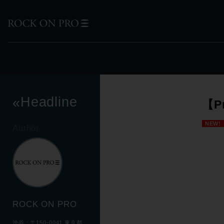
Headline
«
【P
NEW!
Author
ROCK ON PRO
渋谷：〒150-0041 東京都