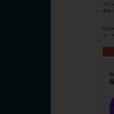
マニ
過去
ROC
す。