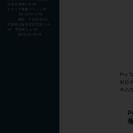
渋谷区神南1-8-18
クオリア神南フラッツ1F
03-3477-1776
梅田：〒530-0012
大阪府大阪市北区芝田 1-4-
14 芝田町ビル 6F
06-6131-3078
Pro
対応す
中の