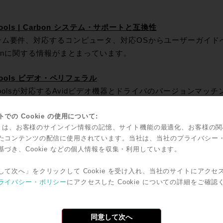
 Tools | Carbon システム・サポートと互換性
ム要件、対応するコンピュータ、対応OSからユーザーガイドへのリン
bonに関する情報がまとまっています。
 Tools ビデオ・ペリフェラル
 Toolsが対応するAvidビデオ機器とドライバのバージョンマッ
ON 互換性
での Cookie の使用について:
kie は、お客様のサインイン情報の記憶、サイト機能の最適化、お客様の
ON各バージョンとPro Tools各バージョンの対応OSを調べられま
たコンテンツの配信に使用されています。当社は、当社のプライバシー
OS Sonomaに対応していますが、
Pro ToolsはSonomaには未
基づき、Cookie などの個人情報を収集・利用しています。
して次へ」をクリックして Cookie を受け入れ、当社のサイトにアクセ
 Toolsアップグレード・コードの登録方法
ライバシー・ポリシー
にアクセスした Cookie についての詳細をご確認
プグレード・コードをアカウントに登録し、ダウンロード可能
同意して次へ