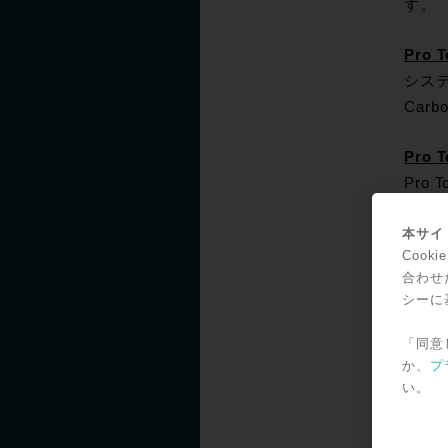
す。
Pro
システ
Car
Pro
Pro
EUC
本サイト
Coo
EUC
合わせ
mac
シーに
「同意
Pro
か、
プ
アッ
い。
す。