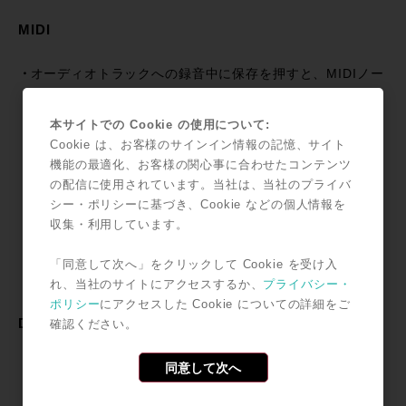
MIDI
オーディオトラックへの録音中に保存を押すと、MIDIノー
トがスキップされることがあるバグを修正（PT-320601）
インストゥルメントのチェインアウトをMIDIトラックに録
本サイトでの Cookie の使用について:
音中、MIDI FXプラグインの量とハードウェアバッファサ
Cookie は、お客様のサインイン情報の記憶、サイト
イズによっては、MIDIの最初のノートがスキップされるこ
機能の最適化、お客様の関心事に合わせたコンテンツ
とがあるバグを修正 (PT-319992)
の配信に使用されています。当社は、当社のプライバ
シー・ポリシーに基づき、Cookie などの個人情報を
インストゥルメントトラックを複製すると、相対的なター
収集・利用しています。
ゲットVI(ヴァーチャル・インストゥルメント) Chain Out
の割り当てが維持されるようになりました (PT-320147)
「同意して次へ」をクリックして Cookie を受け入
れ、当社のサイトにアクセスするか、
プライバシー・
ポリシー
にアクセスした Cookie についての詳細をご
Delay Compensation (MIDI)
確認ください。
同意して次へ
Chain Inプラグインを含むInstrumentトラックの初期ノー
トがスキップされることがあるバグを修正（PT-320602）