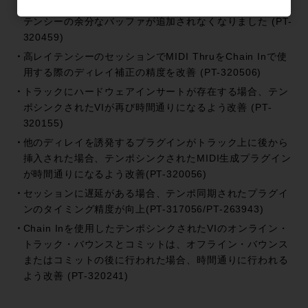
トラックに複数のMIDIプラグインをスタックしても、レイ
テンシーの余分なバッファが追加されなくなりました (PT-
320459)
高レイテンシーのセッションでMIDI ThruをChain Inで使
用する際のディレイ補正の精度を改善 (PT-320506)
トラックにハードウェアインサートが存在する場合、テン
ポシンクされたVIが再び時間通りになるよう改善 (PT-
320155)
他のディレイを誘発するプラグインがトラック上に後から
挿入された場合、テンポシンクされたMIDI生成プラグイン
が時間通りになるよう改善(PT-320056)
セッションに遅延がある場合、テンポ同期されたプラグイ
ンのタイミング精度が向上(PT-317056/PT-263943)
Chain Inを使用したテンポシンクされたVIのオンライン・
トラック・バウンスとコミットは、オフライン・バウンス
またはコミットの後に行われた場合、時間通りに行われる
よう改善 (PT-320241)