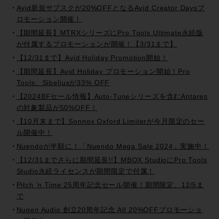
Avid新規サブスクが20%OFFとなるAvid Creator Daysプ
ロモーション開催！
【期間延長】MTRXシリーズにPro Tools Ultimate永続版
が付属するプロモーションが開催！【3/31まで】
【12/31まで】Avid Holiday Promotion開始！
【期間延長】Avid Holiday プロモーション開始！Pro
Tools、Sibeliusが33% OFF
【2024BFセール情報】Auto-Tuneシリーズを含むAntares
の対象製品が50%OFF！
【10月末まで】Sonnox Oxford Limiterが今月限定のセー
ル開催中！
Nuendoが半額に！「Nuendo Mega Sale 2024」実施中！
【12/31までさらに期間延長!!】MBOX StudioにPro Tools
Studio永続ライセンスが期間限定で付属！
Pitch ‘n Time 25周年記念セール開催！期間限定、12/5ま
で
Nugen Audio 創立20周年記念 All 20%OFFプロモーショ