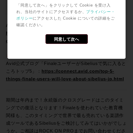
「同意して次へ」をクリックして Cookie を受け入
付与されます。
れ、当社のサイトにアクセスするか、
プライバシー・
ポリシー
にアクセスした Cookie についての詳細をご
確認ください。
Avidプロモ詳細ページ：
https://connect.avid.com/finale-to-sibelius-
同意して次へ
crossgrade-jp.html
⇩こちらも要チェック！
Avid公式ブログ「FinaleユーザーがSibeliusで気に入ると
ころトップ5」：
https://connect.avid.com/top-5-
things-finale-users-will-love-about-sibelius-jp.html
期間は年内まで！永続版のクロスグレードはこのタイミ
ングでの復活となります！Finaleを使われていた教育機
関様も、このタイミングで世界で最も売れている楽譜作
成ツールであるSibeliusをご検討してみてはいかがでしょ
うか。ご相談はROCK ON PROまでお問い合わせくださ