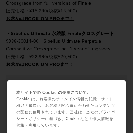
Crossgrade from full versions of Finale
販売価格：¥15,290(税抜¥13,900)
お求めはROCK ON PROまで！
・Sibelius Ultimate 永続版 Finaleクロスグレード
9938-30014-00 Sibelius Ultimate Perpetual
Competitive Crossgrade inc. 1 year of upgrades
販売価格：¥22,990(税抜¥20,900)
お求めはROCK ON PROまで！
クロスグレード利用方法
本サイトでの Cookie の使用について:
1:クロスグレードをご購入の上、
Cookie は、お客様のサインイン情報の記憶、サイト
www.avid.com/register
にてAvidの製品ライセンスを
機能の最適化、お客様の関心事に合わせたコンテンツ
登録してください。
の配信に使用されています。当社は、当社のプライバ
2:アカウントのクロスグレードの資格を確認するため
シー・ポリシーに基づき、Cookie などの個人情報を
に、Finaleのシリアル番号を入力します。
収集・利用しています。
3:完了すると、Sibelius Ultimateの新しいライセンスが