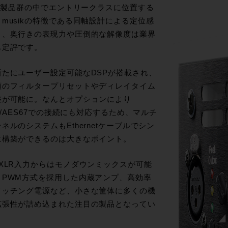
ik製品群の中でエントリークラスに位置する
musikの特徴である同軸設計による定位感
さ、奥行きの表現力や圧倒的な解像度は業界
も定評です。
新たにユーザー設定可能なDSPが搭載され、
類のフィルタープリセットやディレイタイム
整が可能に。なんとオプションにより
te/AES67での接続にも対応するため、マルチ
ネルのシステムもEthernetケーブルでシン
に構築ができるのは大きなポイント。
のXLR入力からはモノダウンミックスが可能
、PWM方式を採用した内蔵アンプ、高効率
イッチング電源など、小さな筐体に多くの機
拡張性が詰め込まれた注目の製品となってい
。