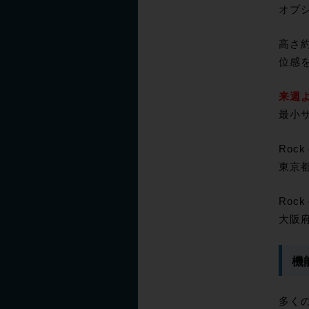
オプシ
高さ
位感
来週よ
最小
Rock 
東京都
Rock
大阪府
機
多く