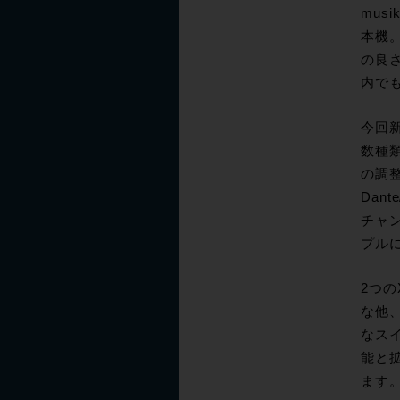
mus
本機。
の良
内で
今回
数種
の調
Dan
チャン
プル
2つ
な他
なス
能と
ます