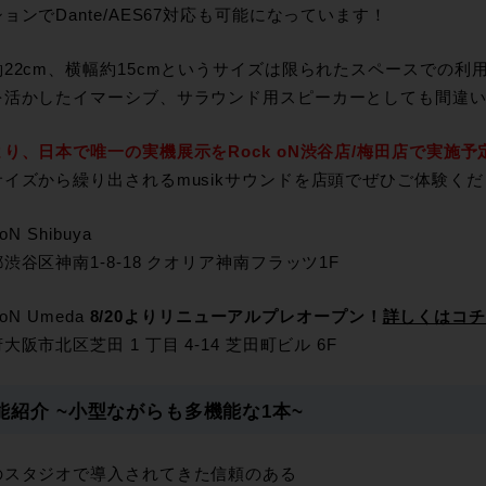
ョンでDante/AES67対応も可能になっています！
約22cm、横幅約15cmというサイズは限られたスペースでの
を活かしたイマーシブ、サラウンド用スピーカーとしても間違
り、日本で唯一の実機展示をRock oN渋谷店/梅田店で実施予
サイズから繰り出されるmusikサウンドを店頭でぜひご体験く
oN Shibuya
渋谷区神南1-8-18 クオリア神南フラッツ1F
 oN Umeda
8/20よりリニューアルプレオープン！
詳しくはコチ
大阪市北区芝田 1 丁目 4-14 芝田町ビル 6F
能紹介 ~小型ながらも多機能な1本~
のスタジオで導入されてきた信頼のある