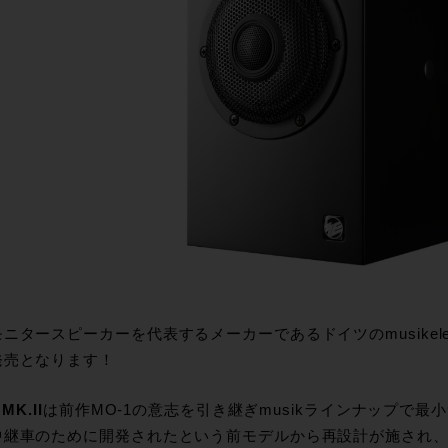
ニタースピーカーを代表するメーカーであるドイツのmusikelectro
発売となります！
MK.II
は前作MO-1の意志を引き継ぎmusikラインナップで
中継車のために開発されたという前モデルから再設計が施され、