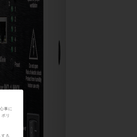
関心事に
・ポリ
スする