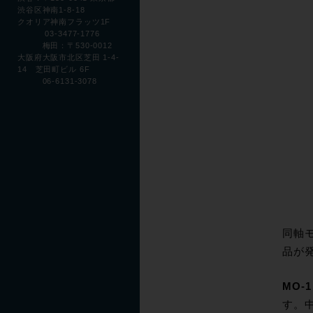
渋谷区神南1-8-18
クオリア神南フラッツ1F
03-3477-1776
梅田：〒530-0012
大阪府大阪市北区芝田 1-4-
14 芝田町ビル 6F
06-6131-3078
同軸モ
品が
MO-1 
す。