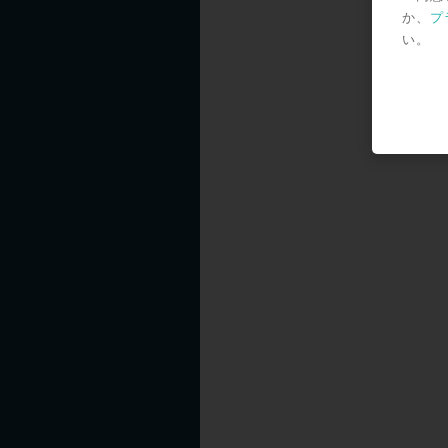
か、
プ
い。