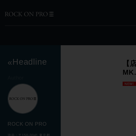
Headline
«
【店
MK
Author
NEW!
ROCK ON PRO
渋谷：〒150-0041 東京都