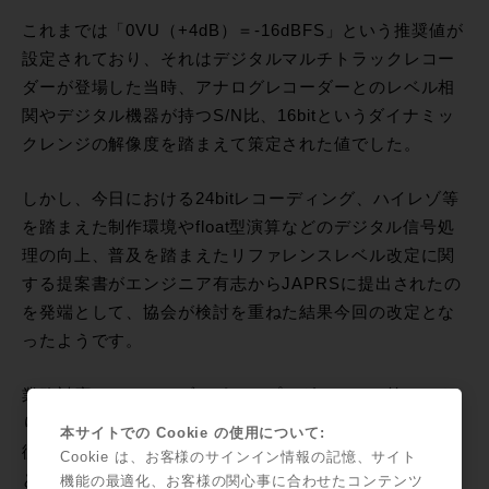
これまでは「0VU（+4dB）＝-16dBFS」という推奨値が
設定されており、それはデジタルマルチトラックレコー
ダーが登場した当時、アナログレコーダーとのレベル相
関やデジタル機器が持つS/N比、16bitというダイナミッ
クレンジの解像度を踏まえて策定された値でした。
しかし、今日における24bitレコーディング、ハイレゾ等
を踏まえた制作環境やfloat型演算などのデジタル信号処
理の向上、普及を踏まえたリファレンスレベル改定に関
する提案書がエンジニア有志からJAPRSに提出されたの
を発端として、協会が検討を重ねた結果今回の改定とな
ったようです。
業務対応（アーカイブやポストプロダクション等）によ
り即座に推奨値への対応が困難なスタジオにおいては、
本サイトでの Cookie の使用について:
従来の「0VU（+4dB）＝－ 16 or － 20dBFS」運用も可
Cookie は、お客様のサインイン情報の記憶、サイト
としていることですが、スタジオにおいて採用している
機能の最適化、お客様の関心事に合わせたコンテンツ