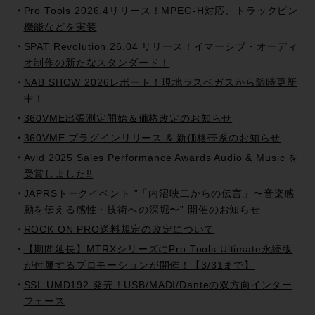
Pro Tools 2026.4リリース！MPEG-H対応、トラックピン
機能などを実装
SPAT Revolution 26.04 リリース！イマーシブ・オーディ
オ制作の新たなスタンダード！
NAB SHOW 2026レポート！現地ラスベガスから随時更新
中！
360VME出張測定開始＆価格改定のお知らせ
360VME プラグインリリース & 新価格帯系のお知らせ
Avid 2025 Sales Performance Awards Audio & Music を
受賞しました!!
JAPRSトークイベント ”「内沼映二からの伝言」〜音楽感
動を伝える感性・技術への深堀〜” 開催のお知らせ
ROCK ON PRO送料規定の改定について
【期間延長】MTRXシリーズにPro Tools Ultimate永続版
が付属するプロモーションが開催！【3/31まで】
SSL UMD192 発売！USB/MADI/Danteの双方向インター
フェース