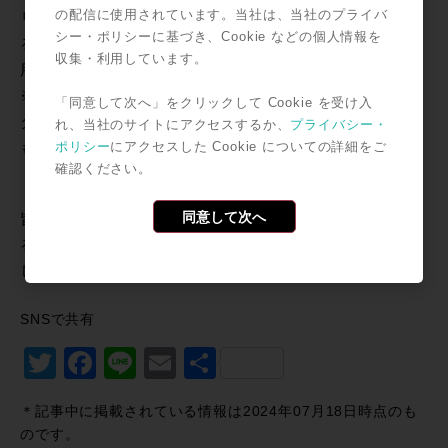
の配信に使用されています。当社は、当社のプライバ
リファレンスレベルを利用者に分かるように必ず明記す
シー・ポリシーに基づき、Cookie などの個人情報を
ることとしています。（「０VU＝－16dBFS」を継続採
収集・利用しています。
用するスタジオも同様）
※マルチトラック録音時に限る推奨値で、その他のマス
「同意して次へ」をクリックして Cookie を受け入
タリング等におけるリファレンスレベルについて定める
れ、当社のサイトにアクセスするか、
プライバシー・
ポリシー
にアクセスした Cookie についての詳細をご
ものではありません。
確認ください。
同意して次へ
皆様のスタジオは既にご対応されましたか？ご使用にな
るスタジオの設定値を確認し、アナログ機器との受け渡
しでレベル差が生じないようにお気をつけください。
SNSで共有
Twitter
Facebook
Line
Email
共
有
＊記事中に掲載されている情報は2024年07月18日時点のも
のです。