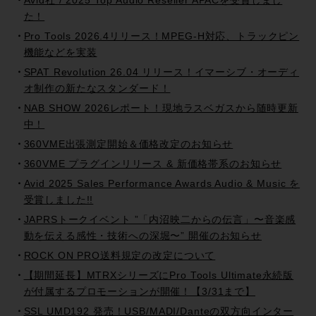
Avid社 / 2025 Top Audio Reseller APACを受賞しまし
た！
Pro Tools 2026.4リリース！MPEG-H対応、トラックピン
機能などを実装
SPAT Revolution 26.04 リリース！イマーシブ・オーディ
オ制作の新たなスタンダード！
NAB SHOW 2026レポート！現地ラスベガスから随時更新
中！
360VME出張測定開始＆価格改定のお知らせ
360VME プラグインリリース & 新価格帯系のお知らせ
Avid 2025 Sales Performance Awards Audio & Music を
受賞しました!!
JAPRSトークイベント ”「内沼映二からの伝言」〜音楽感
動を伝える感性・技術への深堀〜” 開催のお知らせ
ROCK ON PRO送料規定の改定について
【期間延長】MTRXシリーズにPro Tools Ultimate永続版
が付属するプロモーションが開催！【3/31まで】
SSL UMD192 発売！USB/MADI/Danteの双方向インター