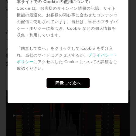
VisLM-H 2
本サイトでの Cookie の使用について:
Cookie は、お客様のサインイン情報の記憶、サイト
通常価格：¥77,100
機能の最適化、お客様の関心事に合わせたコンテンツ
→
プロモ特価：
¥50,930
（本体価格：¥46,300）
の配信に使用されています。当社は、当社のプライバ
シー・ポリシーに基づき、Cookie などの個人情報を
ARIB TR-B32等の規準に対応したラウドネス&トゥル
収集・利用しています。
ー・ピーク・メーター。インテグレート、ショートタイ
ム、ダイナミクスレンジなど、ラウドネス基準に準じた
「同意して次へ」をクリックして Cookie を受け入
れ、当社のサイトにアクセスするか、
プライバシー・
制作に欠かせない機能を備えています。
ポリシー
にアクセスした Cookie についての詳細をご
製品の詳細はこちら>>
確認ください。
同意して次へ