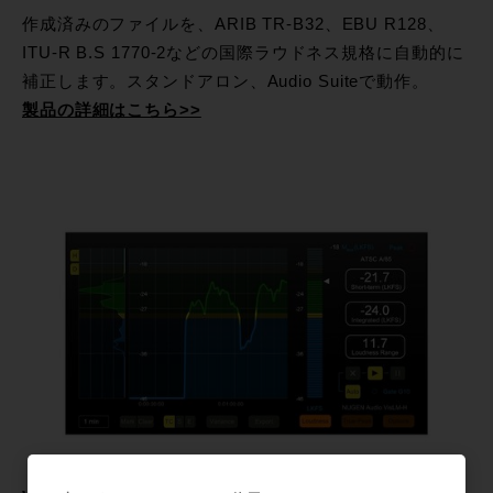
作成済みのファイルを、ARIB TR-B32、EBU R128、
ITU-R B.S 1770-2などの国際ラウドネス規格に自動的に
補正します。スタンドアロン、Audio Suiteで動作。
製品の詳細はこちら>>