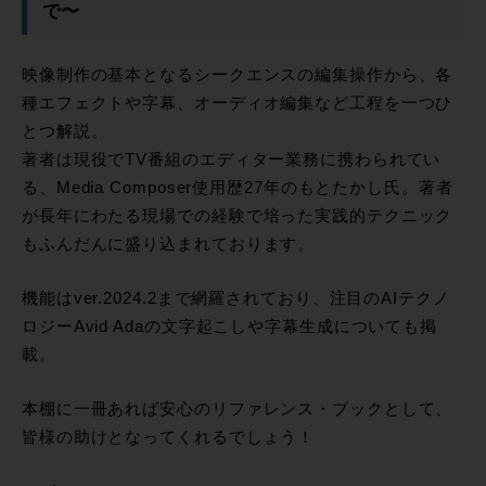
で〜
映像制作の基本となるシークエンスの編集操作から、各
種エフェクトや字幕、オーディオ編集など工程を一つひ
とつ解説。
著者は現役でTV番組のエディター業務に携わられてい
る、Media Composer使用歴27年のもとたかし氏。著者
が長年にわたる現場での経験で培った実践的テクニック
もふんだんに盛り込まれております。
機能はver.2024.2まで網羅されており、注目のAIテクノ
ロジーAvid Adaの文字起こしや字幕生成についても掲
載。
本棚に一冊あれば安心のリファレンス・ブックとして、
皆様の助けとなってくれるでしょう！