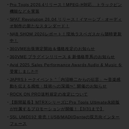
Pro Tools 2026.4リリース！MPEG-H対応、トラックピン
機能などを実装
SPAT Revolution 26.04 リリース！イマーシブ・オーディ
オ制作の新たなスタンダード！
NAB SHOW 2026レポート！現地ラスベガスから随時更新
中！
360VME出張測定開始＆価格改定のお知らせ
360VME プラグインリリース & 新価格帯系のお知らせ
Avid 2025 Sales Performance Awards Audio & Music を
受賞しました!!
JAPRSトークイベント ”「内沼映二からの伝言」〜音楽感
動を伝える感性・技術への深堀〜” 開催のお知らせ
ROCK ON PRO送料規定の改定について
【期間延長】MTRXシリーズにPro Tools Ultimate永続版
が付属するプロモーションが開催！【3/31まで】
SSL UMD192 発売！USB/MADI/Danteの双方向インター
フェース