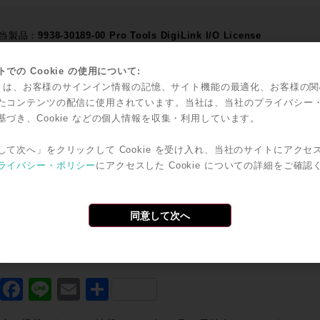
当製品：
9938-30189-00 Pro Tools DigiLink I/O License
での Cookie の使用について:
ProToolsバージョンをご使用の方の中で、新規にDigiLink 
kie は、お客様のサインイン情報の記憶、サイト機能の最適化、お客様の
 Tools 2022.4以降へのアップグレード
をご検討ください。
たコンテンツの配信に使用されています。当社は、当社のプライバシー
基づき、Cookie などの個人情報を収集・利用しています。
dの最新プロダクト、販売状況については、下記contactバー
して次へ」をクリックして Cookie を受け入れ、当社のサイトにアクセ
ライバシー・ポリシー
にアクセスした Cookie についての詳細をご確認
同意して次へ
で共有
Twitter
Facebook
Line
Email
共
有