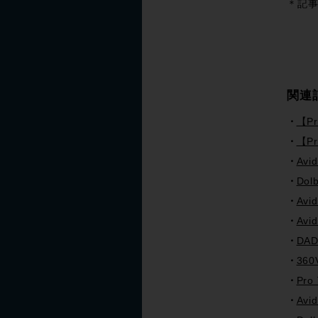
＊記事
関連
【Pr
【Pr
Av
Dol
Av
Avi
DA
36
Pro
Avi