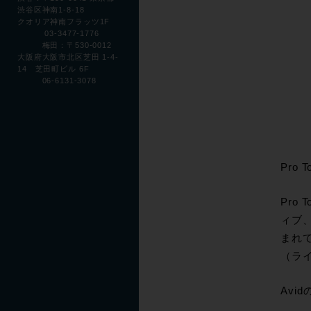
渋谷区神南1-8-18
クオリア神南フラッツ1F
03-3477-1776
梅田：〒530-0012
大阪府大阪市北区芝田 1-4-
14 芝田町ビル 6F
06-6131-3078
Pro
Pro
ィブ、
まれ
（ラ
Avi