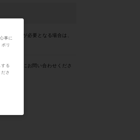
I/Oライセンスが必要となる場合は、
関心事に
・ポリ
ナーよりお気軽にお問い合わせくださ
スする
くださ