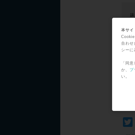
該
本サイト
該当の
Coo
Pro
合わせ
シーに
Avi
「同意
か、
プ
い。
い。
SNS