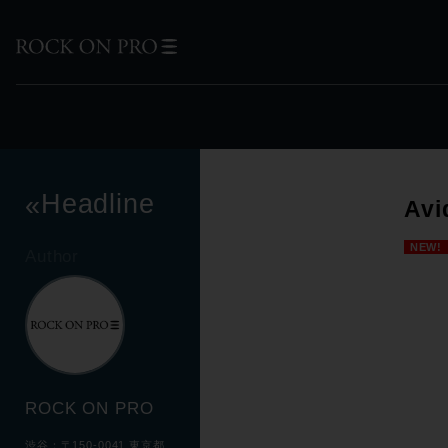
Headline
«
Av
NEW!
Author
ROCK ON PRO
渋谷：〒150-0041 東京都