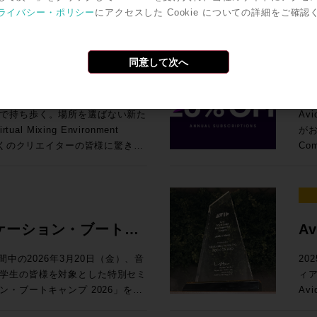
、SPAT Revolutionそのも
き
テム構築を行
EUCON 製品
3ウェイ・ミッドフィールドモニ
dioおよびUltimateのみ） 国内
ださい！ ●Promotion 1：AVI
ライバシー・ポリシー
にアクセスした Cookie についての詳細をご確認
仮想エンジン)、OSC(Open
YA
画期的な内容。マルチメディア録
Bl
要」 14:25〜15:10 NAB 2026におけるAvid Audio
リフ
MDC™」がピンポイントの正確
からの本格導入が進行中のMPEG-
となります。 ●Avi
との連携の強化、TCA Flypackお
・WS
ジェクト・アニメーション、外部同
や、
報を
マッチングが
らに、強靭な15インチ・ウーフ
ショントラックを持つことが可能
¥2
>SSL JAPAN /
¥19
UIと専用プラグインなど、現場
Pa
え、
ステムに
により、大音量時でも歪みのない
るほか、ダイアログトラックの強
PROでお
同意して次へ
見積り＆ご購入！
ら マル
など、
効
リ
します。GLM™キャリブレーシ
放送にも対応することができる。
>>
イス・フォーマットコンバーター
Ro
トで、コンテンツ統合の壁を突破
めペ
師：
ース & 新価格帯系のお
A
オ・
合わせた完璧な補正が可能。プロ
すでにSONY 360 Reallity
り作成が可
が可能になり
大の目玉機能が、新搭載された「マルチメデ
NAB
ーションス
Avi
もちろん、色付けのない「真実の
だ。 Pro Tools
OFF！ 通常¥183,700（税込）→プロモ
C
用PCにインストールすることでコ
別セ
g and Playback）」だ。これまで
スト
で持ち歩く。場所を選ばない新た
Av
Pro
ムリスニング環境にも最適な最高
timateに、Fraunhofer IIS 社が
ROCK
理が行えます。NABで展示され
だ
ムの空間音響エンジンとして機能してきた
デ
 Mixing Environment
がお知らせさ
る場合のシステ
インが無償で付属しており、Pro
り＆
に8ch Mic/Line Inと4ch
tionに直接録音・再生することが可能
のミ
、多くのクリエイターの皆様に驚きと
Co
せる際の注意点 Pr
Aによる7.1.4chのDolby Atmos
ツのモニタリングやディストリビュ
成でお
蔵したオールインワン仕様のFlypackで
・コンテンツとライブ・オブジェ
NE
2
録方法 Pro Tools Software Suppor
による完璧なキャリブレーション
ト
ォームでシームレスに管理できる
が
についてご案内いたします。
ンをぜひご
法
解の音」と、圧倒的な没入感のイ
と
い構成です。 ●System
の枠を超え、イマーシブ・コンテ
が
20
お試しい
、まさに音響の未来を体現したシ
ユーザー個人
と
I/Fへの対応など新しい機能強化が図
ができそうだ。 さらに、
成
になります。 ◎DAW内で
対象製品 Pro Tools Ult
Wi
て、最適解のひとつを提示する環
lby Atmosモニターの精度を
Eu
l）インポート機能の追加により、DAWで
て
ーズな切り替え：
¥92,
イドです。 Pro Tools 
エデュケーション・ブートキ
Av
メラとSonarworks社の無料
よ
PAT Revolution内に直接取り込
るパッシ
、制作中のDAW内で即座にVME
購入>> Pro Tools Studi
26
 / 13:00 / 14:30 / 16:00 /
使って作成したパーソナライズ・プロフ
Av
ダリングすることが可能に。ステ
&
グ・コ
¥46,
Pr
休み期間中の2026年3月20日（金）、音
202
ンス・センター Tokyo 東京都港区
使用する。 自分自身の頭部伝達関数に
せ
ークフロー」 7/8（水）18:30〜
いった手間のかかる作業は不要に
Live
インならではの柔軟な運用が可能
購入>> Pro Tools Artist
るコ
学生の皆様を対象とした特別セミ
ィア
申込方法：お申込フォームより事前登
ができるため、より精密なイマー
と
意図を損なうことなく準備時間を
Cl
¥15,
| C
ーション・ブートキャンプ 2026」を開
A
来
Toolsの詳細
iP
生まれるのか？単純にファイルシ
れも「コンテンツ制作から再生ま
の
のプロファイル更新時よりご利用
購入>> Media Composer Ultimate
To
し
ん。公共交通機関でのご来場、も
クの固
プ
Workflow automation機能
ョンを具現化するものだ。 オブ
に
格：¥