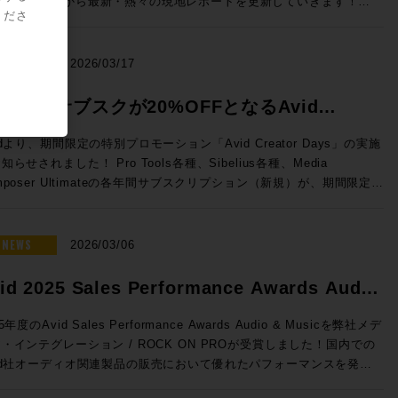
、ラスベガスから最新・熱々の現地レポートを更新していきます！
っている。 ◎Session2「Pro Tools NABアップデート概
ガイド その他のAvid製品との互換性 Pro Tools ビデオ・ペ
D S1 AND DOCK PROMO ＊iPadは別売
くださ
MAHA DM7シリーズをSoundGridネットワークに追加する拡張カード
ackmagic Designが発表した大注目のライブミキサーFairlight Live
の最新アップデート情
ェラル Pro Toolsが対応するAvidビデオ機器とドライバのバージョン
d S1：6/30（火）まで¥28,000 OFF！ 通常
G-PY64 I/O Card for Yamaha DM7 Consoles 通常価格：
SSL今回の目玉であるSystem-Tの技術を活用した新システム「TCA
ご紹介！Pro ToolsおよびEUCONの最新リリース（2026.4）に加
一覧できます。 Pro Tools と Media Composer を同一のシ
29,900（税込）→プロモーション価格：¥199,100（税込） ROCK ON
9,100（税込）→セール価格：¥154,000 (税込) ROCK ON PROでお
ckage」、最新のAIメーカーからリモートプロダクションツールなど
Sales
Pro Toolsとのシームレスな連携により、制作ワークフローをさらに
2026/03/17
混在させる際の注意点 ビデオ・サテライト および サテライト・
見積り＆ご購入！>> Rock oN Line eStoreでお見積り＆ご購入
>> Rock oN Line eStoreでお見積り＆ご購入！>> ＊
実機の写真と共に最速紹介していきます！ 以下のNAB20206まと
率化・強化するサードパーティ製ソフトウェアもご紹介します。 講
ンク システム要件 サテライト・リンク、ビデオ・サテライト及びビデ
 ＊Rock oN Line eStoreにてビジネス会員アカウントを作成でお見積
ck oN Line eStoreにてビジネス会員アカウントを作成でお見積り作成
ージより、会期中は毎日更新！ぜひご覧ください。 >> Rock oN
ダニエル・ラヴェル 氏 Avid Technology シニアオーディオアプリケ
vid新規サブスクが20%OFFとなるAvid
サテライトLEにおける、Avid推奨の構成について確認できます。
能になりました！ ●Avid Dock：6/30（火）まで¥28,000
ました！ 導入前のWaves Live デモのご依頼から、この特
2026 SHow Repeort
ペシャリスト ニュージーランド出身、東京在住 オーディオポ
d NEXISをPro Tools と使用する場合の必要要件 MediaCentral |
ーション価格：¥152,900（税込）
reator Daysプロモーション開催！
ットを加えたシステム構築のご相談までROCK ON PROにお任せく
プロダクションのキャリアを経て、現在はAvidのAPACのシニアオー
idより、期間限定の特別プロモーション「Avid Creator Days」の実施
duction Management (旧 Interplay) を Pro Tools 2018以降と使用す
 ON PROでお見積り＆ご購入！>> Rock oN Line eStoreでお見積
さい！
ィオアプリケーションスペシャリストとして、テレビやオンライン向け
れました！ Pro Tools各種、Sibelius各種、Media
ム要件 Sibelius と Pro Tools を同一のシステムに混在さ
ご購入>> ＊Rock oN Line eStoreにてビジネス会員アカウントを作
キシングやサウンドデザインを手がけ、Apple、Amazon、三菱、
mposer Ultimateの各年間サブスクリプション（新規）が、期間限定で
o Tools豆知識 Pro Toolsアップグレード・コードの登
見積り作成が可能になりました！ 複数のフェーダーを同時にコン
C、ホンダ、トヨタ、日産、Nike等のクライアントと、業界とのつな
0%オフになるプロモセールです。新年度を迎える今、このプロモーショ
t（英語） Pro Tools 初期設定削除方
ロールするのは、フィジカルフェーダーなしでは絶対になし得ないこ
りを維持しています。こうした経験を活かし、Avidのオーディオ製品
活用ください。 プロモーション概要 ◎期間：2026/3/16 ～
 未知の不具合が発生した場合に、コンピュータ再起動とともに最初に
。特にオートメーションの書き込みのようなリアルタイムに操作するこ
変化するあらゆるユーザーニーズに対応できるよう開発をリード、その
26/4/13 ◎内容：下記年間サブスクリプション（新規）製品が20%オフ
NEWS
ただきたい方法です。 コンピューター最適化ガイド – Mac及び
2026/03/06
で効率が上がる作業との相性は抜群です。Avid専用プロトコルである
果をコミュニティにフィードバックしています。サウンド、音楽、そし
imate 年間サブスクリプション新規 通常価格：
ndows Pro Toolsをインストールする前に設定すべき諸項目に関するガ
conの精度はHUIの8倍。サードパーティ製のサーフェスと比較して、
テクノロジーは、彼の25年以上にわたるキャリアであり、生涯におけ
290（税込） プロモ価格：73,832（税込） Rock oN Line eStoreで
のバージョンとリリース日 Pro Tools の macOS
id 2025 Sales Performance Awards Audio
りスムーズでストレスのないフェーダーコントロールを実現します。
ョンとなっています。 ◎Session3「進化を続けるミキシン
o年間サブスクリプション新規 通常価格：
 Tahoe、macOS 14 Sonoma と 15 Sequoia 対応状況 (既知の不具合)
id S1単体でももちろん便利に使用できますが、Avid Dockと組み合わ
 Music を受賞しました!!
ンソール eMotion LV1 Classic, Cloud MX, SuperRack
090（税込） プロモ価格：36,872（税込） Rock oN Line eStoreで
o Tools | Carbon システム・サポートと互換性 システム要件、対応す
5年度のAvid Sales Performance Awards Audio & Musicを弊社メデ
ることで、小型フェーダーをまるで大型コンソールのように使用するこ
box、NAB 2026最新情報」 15:20〜16:05 ●Waves eMotion LV1
 年間サブスクリプション新規 通常価格：
ンピュータ、対応OSからユーザーガイドへのリンクまで、Pro Tools
・インテグレーション / ROCK ON PROが受賞しました！国内での
が可能に。その場合はメーターをはじめとした各種機能を追加できる
assic 発売後約1年以内に世界で数千台の出荷実績を記録したWaves初
290（税込） プロモ価格：12,232（税込） Rock oN Line eStoreで
arbonに関する情報がまとまっています。 ROCK ON PROでは、Pro
vid社オーディオ関連製品の販売において優れたパフォーマンスを発揮
ad/タブレットとの使用がさらにおすすめです。ソフトウェアと異なり
一体型ミキシング・コンソールの最新機能をご紹介します。昨年11月
 1-Year Subscription NEW 通常価
ols HDXシステムをはじめとしたスタジオシステム設計を承っておりま
、広くAvid製品の普及に努めたことを評価をいただいての受賞となり
ロモ対象となることが少ないこの2機種、新規ユーザーから、天板の割
発表されたV16メジャーアップデートでは、ソフトウェア的なアップデ
83,270（税込） プロモ価格：66,616（税込） Rock oN Line