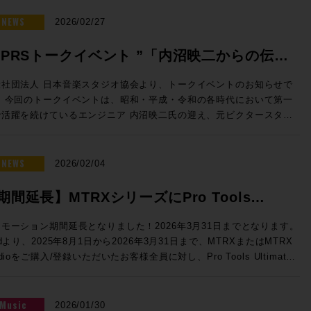
。スタジオの新設や機器の更新をご検討の方は、ぜひ一度弊社へご相談
cの分野においてAvid製品は確固たる
Artis Mixを使い続けているプロフェッショナルまで、導入・乗り換
と追加ライセンスだけで、最大入力CH数が64CHから80CHに、出力
 Sibelius Ultimate サブスクリプション (1年) 通常価
ださい。
タンダードとなっており、制作における中核を担っているのは周知の事
NEWS
とないチャンスをお見逃しなく！ ●Promotion 2：PRO TOOLS
2026/02/27
44バスから52バスに増えるなど、発売後も機能の拡張と改良を続けて
30,690（税込） プロモ価格：24,552（税込） Rock oN Line
です。このコア分野で今回の褒賞をいただけたのは、ひとえに皆様のご
 STUDIO IN A BOX PROMO ●Pro Tools | MTRX Studio購入で
dio Mixer eMotion LV1 Classicとほぼ
 Sibelius Artist サブスクリプション (1年) 通常価格：
持のおかげでございます！厚く厚く御礼申し上げます。今後も皆様のク
ジュール + Pro Tools Studio無償提供！ ・Avid Pro Tools MTRX
APRSトークイベント ”「内沼映二からの伝
の機能をAWSのインスタンス上で実現、NDIまたはDanteの信号を地
290（税込） プロモ価格：12,232（税込） Rock oN Line eStoreで
エイティブワークが一層充実したものとなるよう、情報発信からサポー
udio 価格：¥771,100（税込） ・TB3 Module： ¥135,080（税込）
ら受け取り、クラウド上でミックスが可能なWaves Cloud MXミキ
新たな創作環境を手にいれる良い機会
」〜音楽感動を伝える感性・技術への深堀〜”
に至るまで更なる邁進を続けてまいります。今後ともメディア・インテ
ro Tools Studio永続ライセンス：¥92,290（税込） 通常合計
般社団法人 日本音楽スタジオ協会より、トークイベントのお知らせで
ーの運用方法を解説します。高速な回線を用意すれば低遅延でモニタリ
してぜひご活用ください！ソフトウェア含むシステム構築のご相談は
ーション並びにROCK ON PROをご愛顧いただけますようお願い申
98,470（税込）→プロモーション価格：¥771,100（税込） ROCK ON
代において第一
催のお知らせ
とオペレーションが可能なCloud MXは大規模国際スポーツ大会の生
CK ON PROまでお気軽にどうぞ！
上げます！
見積り＆ご購入！>> Rock oN Line eStoreでお見積り＆ご購
で活躍を続けているエンジニア 内沼映二氏の迎え、元ビクタースタジ
使用されました。 ●Waves SuperRack LiveBox (MADI /
ps://pro.miroc.co.jp/headline/pro-tools-2025-10-support/
>> ＊Rock oN Line eStoreにてビジネス会員アカウントを作成でお
長 高田英男氏の進行のもと、内沼氏の音楽制作への向き合い方やこれ
nte) SuperRack LiveBoxはWavesだけではなくサードパーティー製の
成が可能になりました！ フラッグシップMTRX IIの弟分とし
ご経験を深堀りする貴重な機会です。 若手レコーディングエンジ
ST3プラグインもライブ／ブロードキャスト・ミキシングで利用可能に
かつてのHD Omniのようなポジションに位置するMTRX Studio。極
アの方や将来エンジニアを目指している学生の方はもちろんのこと、レ
NEWS
2026/02/04
オールインワンのプロセッサーです。Immersive WrapperがVST3に
て色付けの少ない透明感のあるサウンドに定評があるDADが提供する
ーディングに関わる多くの皆様にとっても、大変興味深い内容となって
、モノラルのあらゆるVST3プラグインを5.1.4、7.1.4、9.1.4バスに
処理回路により、HD I/O時代とは一線を画するサウンドクオリティ
見逃しなく！ ご参加を希望の方は下記イベ
期間延長】MTRXシリーズにPro Tools
サート可能になりました。従来のSuperRack SoundGridシステムと
供します。64ch Dante、512x512という巨大なマトリクスルーティ
概要内のリンクより、お申し込みフォームをご利用ください。 トー
プリケーションや機能の違いについても解説します。 講師：山口哲
ltimate永続版が付属するプロモーションが開
グ＆モニターコントロール機能を提供するDADmanに標準対応してお
イベント「内沼映二からの伝言」〜音楽感動を伝える感性・技術への深
モーション期間延長となりました！2026年3月31日までとなります。
佐藤翔太 氏 株式会社メディア・インテグレーション MI事業部
Dolby Atmos制作にも対応できるスペックを有するほか、16x16アナ
 主催：一般社団法人 日本音楽スタジオ協会（JAPRS） 日時：2026
idより、2025年8月1日から2026年3月31日まで、MTRXまたはMTRX
！【3/31まで】
ession4「NAB2026で提示したSSLコンソールの方向性」 16:15〜
グI/O標準搭載、フロントパネルから様々な機能にアクセスできるな
月2日（土）14:00開場／14:30開演 会場：東京ウィメンズプラザホー
udioをご購入/登録いただいたお客様全員に対し、Pro Tools Ultimate
le V6.2ソフトウェアの紹介、
個人で活動するユーザーにも使いやすい設計となっています。 本プ
 〒150-0001 東京都渋谷区神宮前5−53−67 東京ウ
ライセンスを提供するバンドル・プロモーションを実施中！ 対象
品UMD192とST2110 Bridge、そしてSystem T V4.3ソフトウェア
では、このMTRX StudioにThunderbolt 3インターフェイス機能を追
ンズプラザB1 入場料：2,000円 （※学生・未成年は無料） 申込方
RXインターフェイスをご購入/アクティベートした方は、Avidアカウ
現するST2110 I/F、AWSおよび汎用OnPremサーバーで展開できる
るTB3モジュールがなんと無償で付属！MTRX StudioをPro Toolsの
：お申込みフォームよりお申込みください。
内、「“Products Not Yet Downloaded”（まだダウンロードされてい
E(仮想エンジン)、OSC(Open Sound Control)プロトコルによる外部
Music
2026/01/30