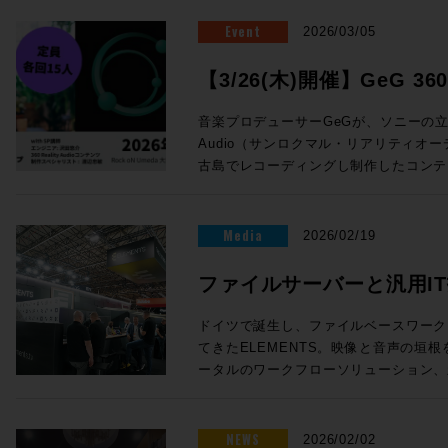
「イマーシブ（没入音響）への対応」な
しくは周辺のコインパーキングをご利用
定） 編集ウィンドウ上部の「ピントラックエリア」に、指定したトラッ
と同時に使用することでどのようなこと
ジェクト・アニメーション、外部同期、
Windows 10以上 Pro Tools: 2025.10.1以降（Stereo〜9.1.6ch） Logic
す。そこで、世界中のスタジオで標準とな
Event
クのエイリアスを表示できる機能。エイ
2026/03/05
率的なポストプロダクションのワークフ
飛躍的に拡大 空間上でのオーディオ・オブジェクトの動きを、SPAT
Pro: 11.2.2以降（Stereo〜7.1.4ch） REAPER: 7.75以降
新のイマーシブ環境、そして学生の自宅
連動しており、範囲選択や編集結果など
す。Davinciのスペシャリストであ
Revolution内部でネイティブに制
※13ch（360RA推奨環境）等、詳細
で、次世代の教育環境をアップデートす
るほか、トラックの高さなどを個別に変
【3/26(木)開催】GeG 360 
Davinciに興味のある方もぜひともお越しください。 >>
ト・アニメーション」機能が実装された
新価格「マルチプラン」 「2種類のヘッドホンで使い分けたい」「複数の
案します。 開催概要 日時： 2026年3月20日（金） 14:00 〜 20:00（受
セッションを移動する際、重要なトラッ
HP 講師：田巻源太 氏 株式会社インターセプター 編集技師/カラリスト
から、シングルファイア・ループ・ピン
スタジオ環境を再現したい」「ニアとラ
クショップ 開催！
付開始 13:45） 会場： LUSH HU
おくことができる、地味だが作業効率を
音楽プロデューサーGeGが、ソニーの立体音響
1982年新潟県出身。新潟大学中退。高
ドの選択、絶対/相対モードでのカスタ
面にも嬉しい、1人につき1〜3プロフ
B1F） 対象：音楽大学・専門学校・教
機能だ。ガイドトラックを表示しておく
Audio（サンロクマル・リアリティオ
め、ラジオ・テレビディレクターを経て
ルに依存することなくダイナミックな空
得なプランを新設しました！ ① 360VME プロファイル料金 1プロファイ
様 参加費： 無料（事前申込制） 下記フォームより必要事項をご記入の
グインのAB比較をする、など、活用できる
古島でレコーディングし制作したコンテンツの
た、Mac版DaVinciリリースに伴い、DaV
ルを実現する。 加えて、外部同期機能としてLTC（リニア・タイムコー
ル /1年 ¥40,000（税別） 1プロファイル /
上、お申し込みください。 お申し込みはこちら イベント 3つの主要テ
の追加機能 上記以外にも、制作に役立つ追加機能・機能改善が多数実装
Audioの制作方法および音楽表現につ
定トレーナーとして後進育成のためのセ
ド）、MTC（MIDIタイムコード）、Ableton
マルチプラン /1年 ¥60,000（税別） N
ーマ 1. 学校向けDanteシステムの構築とメリット Audinate社を招き、い
されている。特に、インストールされて
ー渡辺忠敏と共にご説明するセミナーを開催します。
ープの管理運営や開発協力なども行う。 【作品歴】 青山真治監督「共
方式に対応し、照明・映像・サードパー
¥40,000（税別） ※プロファイルデータは期間限定のサブスクリプション
まや世界のデファクトスタンダードである
ストでエクスポートできる機能は意外に
了後にはGeGのコンテンツを題材に、1
い」「最上のプロポーズ」「贖罪の奏鳴
Media
が求められる複雑な制作環境でも確実な
2026/02/19
モデルとなります ※マルチプラン活用
Focusrite RedNetエコシステム
・MPEG-HおよびAudio Vivid Ren
Reality Audio体験会と、その13
冨永昌敬監督「コンナオトナノオンナノ
さらに最大16系統のAUXセンドが追加
ン料金が加算されます。 ② 360VME プロファイル測定基本料金 MILス
ク・オーディオ」の実践的な構築方法を
チ・トゥ・テキスト機能の改善 ・ファイル名
術によりヘッドホンで正確に再現する技術 360
機」「目を閉じてギラギラ」「ローリン
ェクトプロセッサーやサードパーティー
ファイルサーバーと汎用IT
タジオでの測定 1~3プロファイル /¥6
す。 2. イマーシブ（7.1.4ch）環境の体験 ADAM Audioのモニタースピ
Playerを統合 ・Inner Circle特典にBogr
Environment（360VME）体験会をお一
監督「百円の恋」（グレーディング）、
ィングが実現。レイテンシー補正オプシ
イルまでの追加につき＋¥20,000（税別） 出張測定サービス 1~3
ーカーとFocusrite RedNetイン
ELEMENTS社 ファイ
追加 ・「トラックの複製」機能でコピ
時：2026年３月26日（木） 第一回：開場12:00、セミナー12:30～
集）、ダレン・リン・バウズマン製作総指揮「
体での位相の一貫性を確保する。これらの機能
ドイツで誕生し、ファイルベースワーク
ァイル /¥80,000（税別） 以降、
ーシブ・システムを展示。これからの音
ミット機能などでソーストラックをミュ
14:00、360VME体験会14:00～15:3
カラリスト）、他多数。 募集要項 ■Future Tech Night 2026 Osaka!
はより大規模で複雑なイマーシブ制作の
てきたELEMENTS。映像と音声の垣
心に〜
¥20,000（税別） ※出張測定サービスは、3プロファイル以上でのお申し
ーディオ」への対応を、実際のリスニン
プラグインをテキストレポートでエクス
15:30～17:00、360VME体験会17:00～18:30 ◉会場：Rock o
開催日時： Day1：2026年7月7日（火）
担えるプラットフォームへと成長した。 FLUX::処理の統合、刷新され
ータルのワークフローソリューション、
込みをお願いします。 ※出張測定サー
3. 学生向け制作環境の最適化 Focusrite Sc
ク1回で設定可能に ・お気に入りのエラ
大阪府大阪市北区芝田1-4-14 芝田町ビル 6F ◉参加費用：無料
18:30~20:15 Day2：2026年7月8日
UI・プラグインで、使いやすさと音質が同時に進化 SPAT 
ELEMENTSが提供する製品群にはあ
る場合がございます。予めご了承ください。 ①プロファイルサ
Launchkey、ADAM Audio D3
ラグインを設定可能に ・グリッド線の
込方法：以下お申込フォームより事前登
18:30~19:15 懇親会19:30〜 会場：
26.04では、25年以上にわたるFLUX:
性、そしてユーザーへもたらされるメリ
プション + ②測定料金 = 360VME
授業と互換性を持たせられる機材パッケ
Pro Tools 2026.4は、年間サポ
回と第二回は同じ内容です。申し込みは
ペース 大阪府大阪市北区芝田 1 丁目 4-
グナルチェーンに直接統合された。ソー
一つ一つ紐解いていき、最深部へと迫っていこう。 サー
NEWS
Sample Case #1 〜MILでの測定〜 MI
2026/02/02
化のアイデアも共有します。 展示・体験コーナー RedNet エコシステ