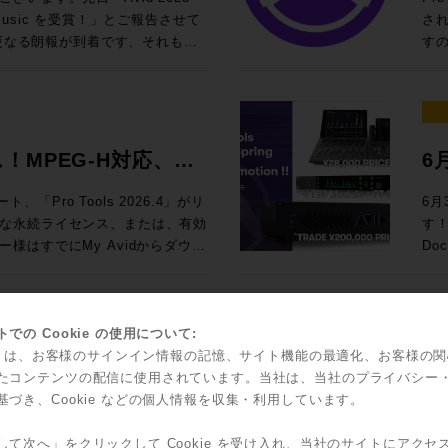
を体験し驚愕したことをきっかけとして
ております！（※写真は希望的観
¥2,200,000
設
/ U
io & Music を受賞！」とご報告させて
さ
ンに入社。現在はエクスペリエン
Li
の
Empir
に更なる朗報が到着です、それもな
すの
ーの選択から設置まで、お客様の
2026アップデート Fairlight
ス会
作成が可能になりました！
ます。
ベのイケ
参照ください。 Pro 
K ON
30〜19:15 NAB2026に
LV
Re
神髄 ◎Proceed Magazineバックナンバーも好評販売中
テクノロジー・オフィサーの前田洋
ト
t Live Audio Panelを中心に、
向けの定番セット ・
ムライン・オフセット機能の追加
13
Magazine 2
のことながらAvid社も出展、
などの概要
ンチイン・アウトを行うテクニッ
にネイティブ対応したライブプロダク
込）
によってダイアログの明瞭度を客観的に
フラ
2024-2025 Proceed Ma
各地域におけるトップリセラーの
能
波形も繋ぐその姿はさながら手術
ign
¥2,
渡って同一素材を何度も耳にする
録をお
Proceed 
 ROCK ON PROはなんとAPAC（ア
さ
クターとは裏腹に、サウンドに対
リース！MPEG-H対応、ト
6
でお見積り＆ご
因を提供し、効率的にダイアログ
ました ◎タイムスケジュールのご
Magazine 2022 
Reseller」としてトロフィーをいた
Pr
トテクニックはメジャークラス。
110の放送ワークフローに対応し
＊R
◎S
装
ァ
2021 Proceed Magazine 2020-2021 Proceed Mag
はなく、韓国、中国、東南アジ
ペックな
』を目指す全ての方、現場の皆様の役に
ト、「Pro Tools 2026.4」がリ
6月
サーFairlight Liveを発
成が可能にな
開発した独自のニューラルネットワ
新製
Magazine 
、など広範な国々の中での「Top
テム
な永続ライセンス、または、有効
す！ ●Promotion 1：AVID S1 AND DOCK PROMO 
エフェクトや、キュープレーヤ
る
をリアルタイムで即座に解
年
す
お客様、お取引先各位のご支援あってのこ
表です。 Pro Toolsでサポ
GENELECの技術
様はすでにMy Avidからダウン
Dockの
トなど、プロ仕様の機能を搭載し
が実現！ (システムにはこの
可視化します。完成したミックス全
浸
フ
026 ショーレ
ング
ーです。独自の「Adaptive
MTR
 Panelは、ワークフローを簡素化し、ソ
ークハブ
の音声が初めて聴く人にとっても
り
いる
埋め込みを必要としない革新的なフリ
号化標準であるMPEG-Hへの
お客
感的なタスクベースのデザイン
通常
ティを客観的に示す本製品は、ポ
感
てまいります、今後も変わらぬご
ート
インチ・ウーファー、4基のクア
osモニタリングのカスタマイズな
センスを無償提供！ 
。10フェーダーごとのグループ
Co
す。 ダイアログの明
界
し上げます！
語）
バーを組み合わせた5ウェイ・9
機能だけでなく、自動文字起こし
TR
での Cookie の使用について:
、パネル上の作業をすべてグラフ
Ser
適にコンテンツを届けるために重
ます。 講師：前田洋介 ROCK ON P
ピュータ
スと極限の解像度をもたらしま
化・改善、編集ウィンドウで指定のトラ
はサ
kie は、お客様のサインイン情報の記憶、サイト機能の最適化、お客様の
So
.04 リリース！イマーシ
N
実現するDialog Checkを
サー レコーディングエンジニア、PAエンジニアの現場経
本が
動により、静寂から爆発的な大音量ま
を実装し、日常的なワークフロー
び1
たコンテンツの配信に使用されています。当社は、当社のプライバシー
¥82
ダ
車
たなスタンダード！
ら
音響補正と相まって、空間のすべ
に
基づき、Cookie などの個人情報を収集・利用しています。
Live
見積り＆ご購入！
ィオ制作の中核ツール「SPAT
米
い
されます。 EUCON関連
をプロスタジオや最高峰のオーデ
ご覧ください。 Pro Tools
て
UMD192とST2110 Bridge、
Ro
へとメジャーアップデートを果たした。
関す
改
Too
）>> 次世代メディア符
ン
して次へ」をクリックして Cookie を受け入れ、当社のサイトにアクセ
現するST2110 I/F、AWSおよび
が可能にな