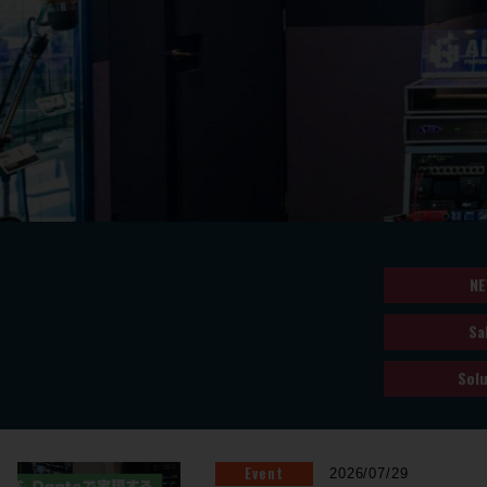
NE
Sa
Solu
Event
2026/07/29