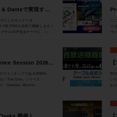
0 & Danteで実現す
P
』Blackmagic
mu
eをテーマにしたセミナーを
ここ
ROCK ON PROの共同で開催します！
リ
ROCK ON PRO ソリュ
響シグナルのIP化をテーマに、シス
つ
ーションをご紹介。 放送局
ろ
T2110をベースに、Danteシ
めて
る絶好の機会、ぜひご参加くださ
る
タイ
agic Design ✕ NETGEAR
ク
ence Session 2026
【
ON PROによるシステム設計の考
ン
ョ
：2026年
Proc
のラインナップである8380A、
RO
：ネットギアジャパン セミナールーム
近
人気の『The One』シリーズ・
い
ア 12F（Google Map）
実
nelec Monitor
おります。 昨年より取
は締め切
な
間・各回5
EL
て
るセッションをご用意いたしまし
ド
110は気になっていたけど、、と
思
最高の試聴環境を」と赤坂に設けた
未
！
ら
Tokyo。濃厚な音体験ができる製
ケー
は
e
ションも展
6 Osaka 開催！
【