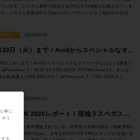
 (税込) ROCK ON PROでお見積り＆ご購入！>> Rock oN
計のヒントとなる内容です。現地へ訪問できなかった方も、今の世界で
nited Studio Technologies IK Multimedia / WAVES / NEUMANN
れています。システム要件や対応するOSなどの情報が記載されていま
ne eStoreでお見積り＆ご購入！>> ＊Rock oN Line eStoreにてビジネ
テクノロジー・トレンドのポイントを効率的にキャッチアップいただけ
ical Labs / KORG / Sound Particles ★FUN FUN FUN SCFEDイ
で、システム更新やPro Toolsのアップグレードをご検討中の方はご
員アカウントを作成でお見積り作成が可能になりました！ 人気の
皆さまのご参加をお待ちしております。 ■NAB2026 After
イケゴーゴー探報記〜！ GIZMO MUSIC ライブミュージックの
Tools新機能・要件 Pro Tools 2026.4 リリースノー
1 Classicコンソールと16in/12outのステージボックスによる中小規模
port!! 開催日時：2026年5月26日（火） 開場13:00 、セッション
！ Proceed
 最新バージョンのシステム要件、オーサライズ/インストール、新機能
eMotion LV1 Classic 通常価格：¥1,925,000（税
:30~18:00 会場：LUSH HUB 東京都渋谷区神南1-8-18 クオリア神南
025-2026 Proceed Magazine 2025 Proceed Magazine
が一覧できます。 Pro Tools ドキュメント マニュアルや新機
NEWS
2026/04/30
 ・IONIC 16 通常価格：545,600（税込） 通常合計
ッツB1F 参加費用：無料 参加申込方法：お申込フォームより事前登
gazine 2024 Proceed Magazine 2023-2024
ガイドです。新バージョンが出るたびに更新され、日本語版も順次追加
470,600（税込）→セール価格：¥2,090,000 (税込) ROCK ON PRO
願いいたします。 定員：50名 本イベントはお申し込みを締め切り
Magazine 2023 Proceed Magazine 2022-2023 Proceed
れます。過去のバージョンのドキュメントもダウンロードできます。
月30日（火）まで！Avidからスペシャルなオフ
購入！>> Rock oN Line eStoreでお見積り＆ご購入！>>
案内 ◎セッションのご案内
Proceed Magazine 2021-2022 Proceed Magazine
o Tools システム要件 Pro Toolsを動作させるための基本的なマシンス
ock oN Line eStoreにてビジネス会員アカウントを作成でお見積り作
ession1「テクノロジートレンドはどこへ向かう？ 〜NAB 2026での
ーが3連発！
azine 2020 Proceed
どが記載されています。 Pro Tools OS (オペレーティングシス
30日（火）まで！Avidからスペシャルなオファーがなんと！3連発で
りました！ YAMAHA DM7でWavesプラグインが使用でき
品から見る次世代の制作システム〜」 13:30〜14:15 私にとって、3
2019-2020 Proceed Magazineへの広告掲載依頼や、内容に関
) 互換性 リスト Pro Toolsのバージョンと、macOS/Windowsの対応
Avid S1、または
スペシャルセット。 DSP処理による定番プラグインのライブミックス
ぶりのNABでの変化は大きなものでした。もちろん、継続的に業界へ
るお問い合わせ、ご意見・ご感想などございましたら、下記コンタクト
ートされるAppleコンピュータとオペレーティ
新規購入で¥28,000 OFF！ ●Promotion 2：PRO TOOLS |
ほかPC、プラグインライセンス、ネットワ
透していっているテクノロジーもあれば、下火になっているものもあ
ォームよりご送信ください。
・システム（英語） AvidによってPro Toolsの動作検証が実施されて
X STUDIO IN A BOX PROMO Pro Tools | MTRX Studio購入する
、Ethernetケーブルが必要です。) ・SuperRack SoundGrid
、この業界におけるテクノロジートレンドの移り変わりの早さを改めて
Apple製コンピュータの一覧が記載されています。 Pro Toolsでサポ
様へ、 MTRX Thunderbolt 3モジュールとPro Tools Studio永続ライ
価格：¥105,600（税込） ・WSG-PY64 I/O Card for Yamaha DM7
じさせるものとなっていました。新製品・新情報のご紹介とともに、業
されるWindowsコンピュータとオペレーティング・システム（英
●Promotion 3：PRO TOOLS | MTRX II DIGILINK
Event
nsoles 通常価格：¥199,100（税込） ・SoundGrid Extreme
2026/04/21
全体の流れ、移り変わりと行ったものをダイジェストにてお伝えいたし
 AvidによってPro Toolsの動作検証が実施されているWindowsコン
ADE-IN PROMO DigiLink搭載インターフェース(Avid/Digidesignまた
ver-C 通常価格：¥498,300（税込） ・2U Rack Ears for Half-Rack
RO シニア・テクノロジー・オフィ
の一覧が記載されています。 Avid YouTubeチャンネル 最新の6
ードパーティ製)を下取りした場合、 MTRX IIベース・ユニットおよ
関心事に
undGrid Devices 通常価格：¥19,800（税込） 通常合計
AB SHOW 2026レポート！現地ラスベガスか
験を活かしプロ
Pro Tools 2026.4で追加された機能に関する動画です。動画右下の歯
枚以上のMTRXオプションカードの同時購入で￥200,000割引！ 久々
・ポリ
2,800（税込）→セール価格：¥605,000 (税込) ROCK ON PROでお
クトスペシャリストとして様々な商品のデモンストレーションを行って
アイコン＞音声トラック＞日本語を選択すると音声が日本語に自動翻訳
随時更新中！
オーディオ機器でハードウェアをプロモーションする企画が3連発で出
>> Rock oN Line eStoreでお見積り＆ご購入！>> ＊
ラスベガスにて毎年開催されている、世界最大規模の放送・映像業界に
る。映画音楽などの現場経験から、映像と音声を繋ぐワークフロー運用
 EUCON 互換性 EUCON各バージョンとPro
きて、なんだか盛り上がっちゃいます！ということで、3プロモーショ
ck oN Line eStoreにてビジネス会員アカウントを作成でお見積り作成
る見本市、NAB Show。 今年もROCK ON PROスタッフが現地に赴
善、現場で培った音の感性、実体験に基づく商品説明、技術解説、シス
ls各バージョンの対応OSを調べられます。 Avid S4 / S6 サポート
をまとめて皆様にご案内です、それぞれのキャンペーン詳細をご確認く
スする
りました！ お手持ちのシステムをフル活用する架け橋に！