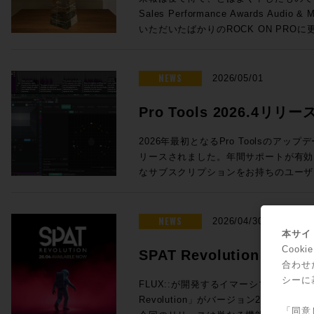
GenelecのThe Onesのサウンド
ただけるよう、万全のご準備でお待ちし
67,650 → 特別価格(税込)：50,050円 ROCK ON PROで見積もり&購
Sales Performance Awards Aud
2020年、株式会社ジェネレックジャパ
測という妄想によるイメージです） ◎セッションのご案内 ◎Day1：
入！ Rock oN eStoreで見積もり&購入！ ＊Rock oN Line eStoreにてビ
いただいたばかりのROCK ON PRO
ス・センターを担当し、最適なスピーカ
Session1「ブラックマジックデザインNAB 
ジネス会員アカウントを作成でお見積り
んとラスベガスから！ ご存知の通り、ラスベガスではNAB2026が開催さ
課題を解決すべく様々な提案を行っている。 清水修平（ROC
Live & SMPTE-2110IP対応製品」 7/7（火）18:
NUGEN Audio Dialog Check v1.1 ◎v1.1 新機能 ・最大9.1.6チャンネ
れており、ROCK ON PROシニア・
PRO） 大手レコーディングスタジオでの現場経験から、ヴィンテージ機
て発表したFairlight Live、及びFairligh
ルのオーディオトラックに対応 ・タイ
介が赴いていたわけですが、現地には当然
NEWS
器の本物の音を知る男。寝ながらでもパ
2026/05/01
SMPTE-2110 100Gイーサネット
Dialog Checkは、独自のAI解析
そして、このタイミングで昨年度の世界
ク、その絶妙なクロスフェードでどんな
ション製品郡も紹介させていただきます。 >>>Blackmagic Des
測定、数値化するツールです。長時間に
発表がなされ、Media Integration /
を行うドクターのよう。ソフトなキャラ
Pro Tools 2026.4リ
Fairlight Live / HP ブラックマジックデザインではNAB2026にて、空間
ポスプロエディターに、客観的な判断要
ジア・太平洋）地区での「Top Audio 
しての感性とPro Toolsのオペレー
オーディオミキシングおよびSMPTE-2
のクオリティを保つことができます。 NUGEN AudioがFraunhofer IDMT
ラックピン機能などを実
だくことができました！日本国内だけで
Sales Engineerとして『良い音
2026年最初となるPro Toolsのアップデー
たソフトウェアベースのライブ・オーディオミキ
の技術を応用し、Netflixと協力して
ア、オーストラリア、ニュージーランド
立つべく日々研鑽を積み重ねている。 ◎試聴モデル紹介 8381A SAM™
リースされました。年間サポートが有効
表しました。カスタマイズ可能で、内蔵
ークにより、入力された信号の音声成分
Audio Reseller」です、これも
アダプティブ・ポイント・ソース・メイン・モニター 
なサブスクリプションをお持ちのユーザー
ー、トークバックバス、スナップショッ
析。”明瞭度”をレベル別に色分けして
とでございます、誠にありがとうございました！ >>>NAB2
の粋を集めた、フラグシップ・メインモニタ
ロードが可能です。 Pro Tools 2026.4では、イマーシブ音響やインタラ
ています。Fairlight Live Audio
体を読み込ませてのチェックも可能。そ
ポートはこちらから！ ROCK ON PROでは引き続き皆さまのクリエイテ
Point Source」設計により、壁面
クティブ放送に対応した次世代メディア符
フトウェアを自然な形で拡張します。直
聞き取りやすいか、コンテンツのクオリ
ィブワークが充実するよう業務に邁進し
ースタンディング構造を実現。3機の15
対応、ヘッドホンによるDolby Atm
NEWS
で、コントロールをすぐに実行できます
2026/04/30
ッドキャストから映画まで幅広い活用が期待できま
愛顧をいただけますよう宜しくお願い申
ッド・ミッドレンジ、そして同軸ドライ
ど、イマーシブ制作をさらに拡張する新
本サイト
に大型のタッチスクリーンが付いており
瞭度という新たな指標は、ユーザーへ快
スピーカー構成が、圧倒的なダイナミク
機能であるSpeech To Textの強
Coo
ィックで確認できます。 講師：石井 陽之 氏 Blackmagic Design /
SPAT Revolution 26
要な軸となります。エンジニアの迅速な判断を
す。片ch約6,000Wの専用アンプ駆
ックを固定できるトラックピン機能など
合わせ
Sales Department ◎Day1：Session2「NAB2026で提示したSSLコン
ご活用ください。
ブ・オーディオ制作の新
で歪みなく追従。GLM™による緻密な
の効率アップが図られています。 各機能の詳細は、新機能情報: Pro
シーに
ソールの方向性」 7/7（火）19:30〜20:15 NAB2026で発表された
FLUX::が開発するイマーシブ・オーデ
てを描き出す「未知のリスニング体験」
Tools 2026.4 リリース - 新機能紹介ブログ を
Console V6.2ソフトウェアの紹介、新製品
Revolution」がバージョン26.04
ィオ環境へ提供します。 8380A SAM™ メイン・モニター 圧倒的なパ
ライセンスの購入・更新はこちら（Rock oN Line
「同意
そしてSystem T V4.3ソフトウェアで実