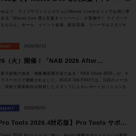
oceed Magazineでは、海外の動向も含めてテクノロジーがどのような
きる貴重な機会です。製品に関するご質問・ご相談はもちろん、導入事
向に向かっているのか「いまの音楽なAIマップ」を整えます。皆さんが
催！
のご紹介や個別のご提案など、会場スタッフが丁寧に対応いたします。
vesより、ライブサウンドシステムにWaves Liveをセットでお得に導
り入れたもの、未来にやってくるもの、クリエイターが携えるべきこれ
軽にROCK ON PROブースへお立ち寄りください。 ■第11回 関西放
きる「Waves Live 導入支援キャンペーン」が実施中！ ライブハウ
見据える航海図です。さぁ、まいりましょう、bon voyage！
器展 ＞＞ 事前来場登録制：公式サイト（https://www.tv-
はもちろん、ホール、イベント会場、配信現場、リハーサルスタジオ、
oceed Magazine 2026 全132ページ 定価：500円（本体価格455円）
jp/kbe/） 期間：2026年7月8日(水)・9日(木) 場所：大阪南港
音響など、さまざまなライブサウンドの現場に対応するWaves Live
株式会社メディア・インテグレーション ◎SAMPLE （画像クリ
ホール（大阪市住之江区南港北2-1-10） ☆ROCK ON PRO /
テム。12ライン出力と内臓DSPサーバ、16+1フェーダーをオールイ
ntents ★People of Sound / Natsu Summer ★特
S ブース番号：58 同時開催! Future Tech Night 2026 Osaka
ンで搭載した64チャンネルミキサーeMotion LV1 Classicと規模に合
Event
2026/05/12
音楽のAIなマップ 〜AIは音の現場に何をもたらすか〜 AIは今何を
放送機器展の前日と1日目の夜、Rock oN Umedaにて機器展にも出
せたステージボックスのセットなど、いますぐライブサウンドの現場で
いるか / 音とAI、5つの技術カテゴリ Suno社インタビュー / 用途別
する注目のメーカーを迎え、プロダクトをさらに深掘りするスペシャル
vesの定番プラグインが導入できるスペシャルセットです。 期間限定
/26（火）開催！「NAB 2026 After
どこにいるか」 ★Sound Trip Bob Clearmountain @Los
開催します！ NABでも注目を集めたBlackmagic Designの
別セットは以下3種類！ ・eMotion LV1 Classicコンソール＋ステー
els Abbey Road Studios / British Grove Studios / Air Studios
rlight Live、Solid State LogicのSystem-Tと、ELEMENTSにゲスト
eport」！
ックスセット ・Yamaha DM7ユーザー向け、SuperRack
最大規模の放送・映像機器展示会である「NAB Show 2026」が、4
 PRO 導入事例 IMAGICAエンタテインメントメ
えての徹底解剖。ぜひ合わせてご参加ください！ 参加申し込みはコ
undGridスターターセット ・SuperRack SoundGridユーザー向けの
ラスベガスで開催されました。ROCK ON PROでは、注目のメーカ
サービス 新宿アニメーションスタジオ ★ROCK ON PRO
術ショー 2026 ＞＞ 事前来場登録制：公式サイ
ード この夏のライブ現場はもちろん、放送局の可搬システム
と、現地で最新動向を取材したスタッフによるレポートセッションを実
chnology ELEMENTS ケーススタディで見る、現場実装 世界初！
ps://www.catv-f.com/top.html） 期間：2026年7月23日(木)・24
しても活躍するLV1をぜひご検討ください！ 導入前にデモのお問い合
ッションでは、Blackmagic Designが発表した話題
lby Atmos搭載の箱根ロープウェイ 音箱（OTOBACO） Studio DMI
) 場所：東京国際フォーラム ホールE ☆ROCK ON PRO /
す。 ☆プロモーション概要☆ 内容：対象のWaves Live
イブミキサー「Fairlight Live」、SSL System-T技術を活用した新
as Vegas "幻の島"と360度の波の音〜360 Reality Audioワークショ
ELEMENTS ブース番号：B-35 皆様のご来場、お待ちしております！
を期間限定の特別価格でご提供 期間：2026年5月12日（火）10時〜7
テム「TCA Package」をはじめ、AI・自動化技術、リモートプロダ
Support
 パーソナル・スタジオ設計の音響学 その
2026/05/01
 ◎期間限定セット 一覧 人気のLV1 Classicコンソール
ョンツール、そしてAoIP / MoIPによるIPプロダクションの最前線ま
 特別編 音響設計実践道場 1/1 の世界で音響設計！ 〜第十四回 吸音材
4in/18outのステージボックスによる即戦力のスタンダードセット ・
、現地で直接見てきた"いま"のメディアテクノロジートレンドを、参加
 1/10残響室を作ろう その3〜 ★Power of Music sonible
Pro Tools 2026.4対応版】Pro Tools サポー
otion LV1 Classic 通常価格：¥1,925,000（税込） ・IONIC 24 通
ーカーの協力による実機展示とともにお届けします。放送・配信・ポス
art:comp 3 / ROTH BART BARON 激動の10年と「音いじ」300
格：¥660,000（税込） 通常合計¥2,585,000（税込）→セール価格：
情報一覧
プロダクションに携わる皆さまにとって、次の設備投資やワークフロー
TT / Softube / PositiveGrid
o Tools 2026.4のリリースに伴い、Avidの各種サポートページが更新