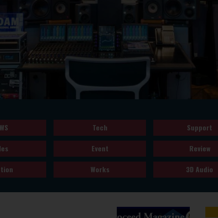
WS
Tech
Support
les
Event
Review
tion
Works
3D Audio