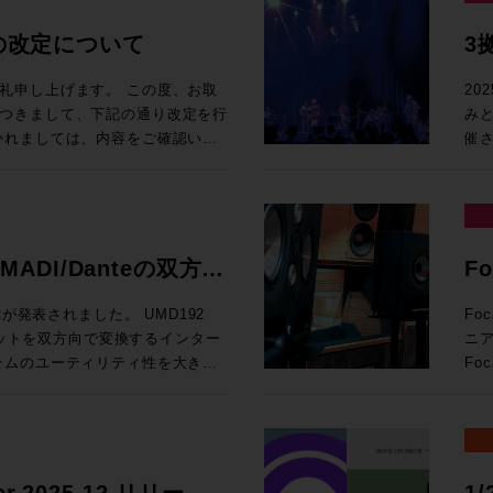
ー様はすでにMy Avidからダウ
Na
事前登録をお願いいたします。 定
ニング専用のEQ、アウトプットには
ない
との
トのプロファイルを測定。 1年間のサブ
 X2P 等を用いたネットワーク構築 ADAM
新は弊社ECサイトRock oN
して
たEQが利用可能となり、外部プラ
ーバー専業メーカーだ。
ト
介を行います。 
2
定の改定について
3
 ADAM Audio 新作デスクトップモ
。また、システム構築のご相談は、お
To
造性や音楽性に従って、ボーカ
ture」を開催！肉肉しくも環境にやさ
PAT内で完結させることができそ
すのは「IT技術との融合」。本来は
す。 1台でシステムの中核となるMTRXインターフェー
ン株式会社
 ¥60,000（税別） MILスタジオ
環境体験コーナー： Scarlett
ON PROまでご相談ください！
も
クトとして全天球（360°）に
イ
す！「Meet」かつ「Meat」なひと
製品であるずなのだが、エンタープ
Pr
ルコンソ
 2 = ¥80,000（税別） →1~3
げます。 この度、お取
20
込みはこちら 現
ンです！ ●Promotion 3：PRO T
ーにその立体的な没入感のある音
ご準備でお待ちしております！
同時に表示できるカスタマイズ可
る現場の用途に合わせたカスタマ
用ください！！ 
ザイ
つきまして、下記の通り改定を行
みと
と「イマーシブ」は、いまや学
PROMO ●プロモーション内容 D
す） 【ご注意事項】
（いずれも新規対応）を含む多言
あるものの汎用的な技術とは相容れ
Pr
品」 17:10〜17
2名、2部屋分のプロファイルを測
かれましては、内容をご確認いた
催
す。熱いイベントとなること間違
Di
はございませんので、あらかじめ
広
20
Li
4プロファイル /1
いです。 何卒、ご理解
な
OP
（360VME） 複数のスピーカーで構成され
りがございます。原則、当日先着
ton、Nuendo、Logic Pro、
るクライアントアプリケーション
スを
ィ
税別） →マルチプラン(2プロファイル)：
2 日
行
ご購
定技術によりヘッドホンで正確に
に恐れ入りますが座席の確保はで
ャンネルストリップからSPATの全
システムアップが必要となり、単
法：
講師：
額合計 20,000 円(税抜)未満の
ィ
¥9
スタジオで測定すると、立体音響
。 ※セミナーの内容は予告なく
になり、スピーカー配置の設定も
いかない。IT技術の最先端ともい
で
Da
の
頂きます。(沖縄、離島は別途お見積も
オ
通常
MEソフトウェアでどこへでも持ち
権保護の為、写真撮影および録音
と親和性が低い特殊な製品分野にな
ます。 対象製品 Pro Tools | MTRX II 
す。 【出展社展示】 >>>Avid Technology / HP Pro To
より受け付けております！
マ
/MADI/Danteの双方向
Fo
税込¥1
体音響のワークフローやクオリテ
たします。 ※当日は、ご来場者
大規模会場や非円形空間での精密な
MENTSがわざわざ「IT技術との
蔵、
は
国
ムよ
公共交通機関でのご来場、もしく
・劇場・アリーナ用途での信頼性
せるようなコンセプトを掲げなけ
ドと
1
号化
pictures-entertainment-
げていこう。 リモ
が発表されました。 UMD192
Fo
弊
い。
。そして、この現実を捉えたコン
ン
タ
題解消 今回拠点となったのは、映像・
ーマットを双方向で変換するインター
ニ
ロ
す。 ROCK ON PROでお見積り＆ご購入！>> ●ご注意点 ・
様々なミュージシャンのプロデュ
的なリリースだ。マルチメディア
10年ごろからの開発を経て2014
オ・システムの中
けで
apsule_proceed2025/
った
テムのユーティリティ性を大きく
Fo
載
を見せる音楽プロデューサー・
ェクト・アニメーション、外部同
パ、アメリカで一気にシェアを拡
で購入>> Pro Tools | MT
集
_360-vme_report/
置さ
年3月中
ィ
だ
G.B.'s Musicの代表やライ
、UI刷新、プラグインのオーバーホ
64
し、
ミキ
)を予定しています。 製品情報
い
名
バンドプロデュースなど、その活
た新機能のスケールは、これまで
けのファイルサーバー。これが目
載
JAPAN / HP ●U
ト
たプロオーディオ分野において、
フラ
旧
田
ンを超
う。特殊なITの知識を持たずとも、
込んだ
Da
実
MADIとDante、そしてUSB
名前を
寄
ジニア。ポピュラリティーがありつ
一気通貫で担えるイマーシブ・プ
迷いなく簡単に使用できるUIを提
Rock oN
ンバーターです。 ●
理
ティングできるUMD192。ハーフ
る
（要
ドを目指している。GeGプロデ
ver.2025.12 リリース
1/
olutionは、スタジオエンジニアか