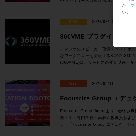
今回のリリースは単なる機能追加にとどまらず
ワーと極限の精度を両立した、新世代の
号化標準MPEG-Hに対応 （Pro Tools Stu
か、
プ
汎用OnPremサーバーで展開できるVTE(
のの役割を再定義してしまうかのような
ター。独自開発の最新同軸ドライバー「
でも次世代放送向け規格として2027年
い。
Sound Control)プロトコルによる外部
音/再生機能、ADMインポートやオブ
な音像定位と厳格な位相特性を実現。さ
H。従来のステレオに加え、複数のオプ
よび展示されていたFlypack Tourの紹介を行います。 >>
期、AUXセンド、そして全面刷新された
NEWS
2026/03/26
ァーと新設計のトライアングル型ダクト
で、イマーシブミックスの再生に対応す
HP ●UMD192：今春販売を開始したUMD192はUSB、MADI、Danteを相
の要求に直結した機能が一挙に実装された。 ●メーカーHPはこち
クリーンで包み込むような重低音を再生
調や多言語放送などのインタラクティブ
互に変換できるオーディオインターフェ
チメディア録音/再生とADMインポー
360VME プラグインリリ
ョン技術にも対応し、部屋の音響特性に
Pro Toolsユーザーに身近なところで言えば、
です。 ●TCA Flypack, Flypack Tour：TCA(テンペストコントロールア
SPAT Revolution 26.04の最
スタジオのミキシングやマスタリングは
Audioのコンテナファイルとして使用されている規格
知らせ
プリ)にオンライン機能が追加され、汎
ィア録音/再生（MultiMedia Recordin
スタジオのスピーカー環境をヘッドホン
サウンド」を追求するハイエンドなホー
2026.4では、Pro Tools StudioおよびUl
ンソールレスでのルーティングや信号処
SPAT Revolutionはリアルタイ
なワークフローを実現するSONY 360 Virtual
峰の一台です。 8341A（Dolby Atmos） SAM™ スタジオ・モニター
開発したMPEG-H Rendererプラグ
ていた「Tour」はフェーダーパネルBoxの内部
が、今バージョンではSPAT Revolu
(360VME)は、サービスの開始以来
「The Ones」シリーズの8341APと7370
Toolsから直接イマーシブ・コンテン
Line Out、Network Switchを内
となり、事前制作されたマルチトラック
共にお迎えいただいています。 この度、さらに導入・活用の幅を広げる
試聴環境。調整された空間と、GLM™
ーションをすることができる。 MPEG-H Audioの詳細はこちら
す。 ●μVTEはひとつのプロセッシングユニットに複数のサーフェスから
クト・ミキシングを、単一のプラットフ
「新機能の追加」および「新価格体系」
が融合し、プロの制作基準を満たす「正
（Fraunhofer IIS）>> Dolby ヘッドフォン・パーソナライゼーション機
アクセスしてフル機能のミキシングを行える新し
ようになった。空間音響エンジンとして
360VMEプラグイン 登場 これまでスタンドアロンアプリで行っていたレ
Event
2026/03/11
マーシブ・サウンドを同時に体験できる
能 （Pro Tools StudioおよびUltimateのみ） この機能は、
Tの新ソフトウェアV4.3はST2110 
ンツ制作・再生のハブへと進化とも捉えること
ンダリング処理が、ついにDAW内で行えるよう
ステム。次世代のイマーシブ制作におい
の頭部伝達関数を用いてヘッドホンでのDo
られています。 講師：澤向琢 氏 ソリッド・ステート・ロジック・ジャパ
ADM（Audio Definition Mode
完結：AAX / VST3 / AU フォーマットに対応。 ◎スム
Focusrite Group 
境となっています。 募集要項 ■Genelec Monitor Experience Session
向上させる。ユーザーがスマートフォンのカ
ン株式会社 システム事業部 SSLジャパンでラージフォーマット・デジタ
制作したDolby Atmos® ADM-WAVをS
オーディオデバイスを変更することなく
2026 開催日時： 2026年7月23日（木） 11:00
モバイルアプリSoundID Toolsを
ルコンソールの技術サポートを担当 ◎Day2：Session1「ELEMENTS
み、任意の空間にリアルタイムで再レン
ャンプ 2026 開催
モニタリングが可能です。 ◎マルチアウト対応：複数トラックに別々の
Focusrite Group Japanより、春
17:30 会場：GENELEC エクスペリエ
ァイルをPro Toolsに読み込ませて
x Blackmagic Davinciが生み出すワ
ムの分割やオートメーションの再構築と
プロファイルを立ち上げるなど、プラグ
楽大学・専門学校・高校の教職員および
赤坂2-22-21 参加費用：無料 参加
応じたバイノーラル環境を構築すること
19:15 高機能なMAMを持つELEMENTSとBlackmagic Davinciを組み合
なるため、イベント現場においても制作
です。 ※本プラグインは追加料金なしでご利用いただけます。 ※2025年
ナー「Focusrite Group エデュケ
録をお願いいたします。 定員：各回5名 【ご注意事項】 ※当日は、ご
シブミキシングをおこなうことができるだろう。 SoundID 
わせることでどのようなワークフローが
大幅に削減できる。これらの機能はいず
5月以前にご購入いただいた方は、次回
催されます。 現在、教育現場では「機材の老朽化」「AoIPへの対応」
場者様向けの駐車場の用意はございませ
はこちら（Sonarworks社WEBサイト）>> トラックピン（トラッ
ェアだけではないELEMENTSが持つ、MAM、
でをSPAT一つで完結させる」というビジ
可能となります。 【動作環境・対応DAW】 OS: macOS 11.7.10以上 /