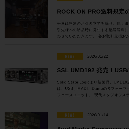
効なサブスクリプションをお持ちのユーザ
◉定員：各回15名 お申し込みはこちら 360 Reality Audio & 360 Virtual
料 参加申込方法：お申込フォームより
Touch・Drive、ルームにはチュー
製品にしない ELEMENTSはドイツの西部、デュッセルドルフに本社を構
AudioとDolby Atmosフォーマッ
ム： A16R MkII / Red 8Line /
ンロードが可能です。ライセンスの購入、更
Mixing Environment 360 Reality Audio ソニーが提供する立体音響体験
員：30名 Day2：7/8（水）は懇親会「Meat The Future」開催!! Day2の
MiRAからの直接インポートにも対応し
えるエンタープライズ向けのファイルサ
スクリプション・プロファイルを購入。 2プロファイル 1年 ¥40,000 ✗ 
ROCK ON PRO送料規
Audio イマーシブ： 7.1.4ch システム
Line >>からお問い合わせください
です。アーティストやクリエイターの創
19:30からは懇親会「Meat The Fu
グインに頼らずとも高品質な音作りをS
ELEMENTSのコンセプトの根幹をな
= ¥80,000（税別） →マルチプラン 1年
ニター「D3V」視聴コーナー 学生向けDTM
問い合わせフォームよりお気軽にROCK 
ル、コーラス、楽器などの音源をオブジェ
しいZERO Wasteな懇親会を開催しま
うだ。 UIも全面刷新され、3D・アニメーション・タイムライン・スナッ
ファイルサーバー自体がIT技術による
での測定料金（2プロファイル） ¥40,000 ✗
平素は格別のお引き立てを賜り、厚く御礼申し上
第4世代 / Launchkey MK4 / 各種DAW連携デモ お申し
自在に配置することが可能です。リスナ
ときをお過ごしいただけるよう、万全の
プショット・キューなど複数のビューを
ライズ向けのファイルサーバーは導入す
プロファイル料金 ¥60,000（税別） 合計 ¥120,000（税別） Sample
引先様への納品時に発生する配送送料に
代システムの新定番となった「AoIP」
楽体験を提供します。 SONY公式サイト 音楽制作者向け360 Reality
（※写真は希望的観測という妄想によるイメージで
能なレイアウトを採用。日本語・中国語
イズがなされるため、IT技術の産物で
Case #2 〜出張測定〜 出張測定で、
わせていただきます。 各お取引先様お
校・学生でも共通言語となりつつありま
Audioクリエイターサイト 360 Reality Audio映像付きコンテンツ 360
※本イベントについて後日動画配信など
語対応も実現した。 そしてDAW連携の核となるSPAT Revolutionプラグ
ない関係に陥っていることも多々ある。 確かに、NLEやDAWといった
定。1年間のサブスクリプション・プロファイルを購入 
だき、あらかじめのご承知おきをいただければ幸
いなし！ご参加申込お忘れなく！
Virtual Mixing Environment
ご了承ください。 ※会場座席数には限
インも大幅リニューアル。Pro Tools、Able
帯域かつシビアなリアルタイム性を求め
年 ¥40,000 ✗ 4 = ¥160,000（
をいただきますようお願い申し上げます。 改定日：2026 年 2 月 
た立体音響スタジオの音場を、独自の測
順でのご案内とさせていただきます。誠
Reaperとの連携において、DAWのチ
がうまく動作するには、よく検討された
¥60,000 ✗ 2 = ¥120,000（税別） 出張測定サービス(4~6プロファイル料
(月) 弊社出荷分より 改定内容： ご発注金
NEWS
2026/01/22
再現するソニーの技術です。たった一度
きませんのであらかじめご了承ください
パラメーターに直接アクセスできるよう
純に汎用的な製品を用いていくわけには
金) ¥100,000 ✗ 1 = ¥100,000（税別） 合計 ¥220,000（税別） 測定
場合 ・送料 1,000 円(税抜)を別途
制作に最適な環境をヘッドホンと360V
変更となる場合がございます。 ※著作
DAWを離れることなく実行可能に。 さらに、「Morphed Protection
うべき分野が、却って一般的なIT技術
ご予約は、引き続き以下の専用フォーム
りいたします)
SSL UMD192 発売！USB
運ぶことが可能になります。あなたの立
は差し控えていただきますようお願いい
Zone」やサブ・マトリックスなど、
ってしまっているのが現実である。ELE
360VME測定 お申し込み 360VME 活用案件情報
ィが全く別次元のものになります。 360VME公式サイト セミナー講師紹
様向けの駐車場の用意はございません。
音場制御を支える機能も充実し、設置型
融合」という一見なぜ？と疑問を生じさ
インターフェース
https://pro.miroc.co.jp/solution/sony-
Solid State Logicより新製品、UMD192
介 GeG 現在までにプロデュースした楽曲の総ストーリミング数は10億回
は周辺のコインパーキングをご利用下さ
が一段と高まっている。 SPAT Revolution 26.04は、イマーシブ・オー
ればならないような現状があったわけだ
proceed2025/
は、USB、MADI、Danteの各フォ
超える変態紳士クラブとしての活動や、
ディオのあり方を根底から見直した意欲
セプトはユーザーに受け入れられる。20
https://pro.miroc.co.jp/works/magicc
フェースユニット。 現代スタジオシス
ースワークをはじめ、各所で多彩な活躍
録音/再生、ADMインポート、オブジ
年に製品リリースが始まると、ヨーロッ
https://pro.miroc.co.jp/headline/sony
向上させること間違いなしの注目製品です。 発売開始は2026
GeG。楽曲プロデュースはもちろんのこと、
期、AUXセンド、FLUX::処理の統合
大した。 日進月歩で進化する汎用的なIT技術、それと足並みを揃えて進
旬、メーカー市場予想価格 ¥544,500(税込
ブディレクター、イベント企画、バック
ールと、今回のアップデートで実装され
化することができるエンタープライズ向
スタジオ、ライブサウンド、放送といっ
NEWS
動範囲は多岐に渡り拡張し続けている。 https://gegismellow.com/ 沢
2026/01/14
のマイナーアップデートとは一線を画す。 単なる空間音響エンジ
指すべきELEMENTS製品の姿だとい
多チャンネル伝送の主流フォーマットである
悠介 SOL3湘南所属のサウンド・エン
え、コンテンツ制作から再生・演出まで
クライアントPCを操作するユーザーが
接続によるPC音声の3系統を柔軟にルー
つ、一歩踏み込んだ表現ができるサウン
Avid Media Composer 
ラットフォームへと進化したSPAT Rev