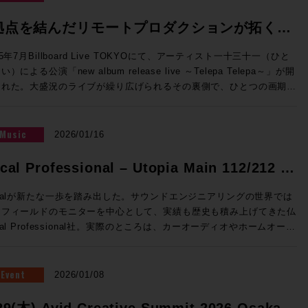
tive I/Oとして使用するもよし、Dolby Atmos外部レンダラーのI/Oと
製品）」セクションにPro Tools Ultimate永続ライセンスがデポジッ
連携の強化、TCA Flypackおよび展示されていたFlypack Tourの紹
使用するもよし、小規模な映画制作やアニメ制作でDubber Pro
されます。ライセンスは任意のタイミングで有効化することが可能で
講師：澤向琢 氏 ソリッド・ステート・ロジック・ジャパ
拠点を結んだリモートプロダクションが拓く、
olsのI/Oとして活用するもよし。メインI/Oのアップグレードとして
スに、世界標準の
 システム事業部 SSLジャパンでラージフォーマット・デジタ
、それ以外の箇所のクオリティアップとしても活用できるプロモーショ
マーシブライブ配信の可能性。
oTools Ultimate（税込¥23万円相当）が付属するこの機会を是非ご活
ールの技術サポートを担当 ◎Session5「ブラックマジックデ
25年7月Billboard Live TOKYOにて、アーティスト一十三十一（ひと
OOLS | MTRX II DIGILINK TRADE-IN
概要：対象インターフェイスのご購入/アクティベートで
ンNAB 2026アップデート Fairlight Live & SMPTE-2110IP対応製
い）による公演「new album release live ～Telepa Telepa～」が開
igiLink搭載インターフェース（Avid /
o Tools Ultimate永続ライセンスを無償提供 実施期間：2025/8/1～
:55 NAB2026にて発表したFairlight Live、及びFairlight
された。大盛況のライブが繰り広げられるその裏側で、ひとつの画期的
gidesignまたはサードパーティ製）からの乗り換えで、 MTRX II &
26/3/31 対象者：2025/7/1以降、プロモ期間中に対象インターフェイ
ve Audio Panelを中心に、SMPTE-2110 100Gイーサネットにネイテ
実証実験が行われていた。株式会社NHKテクノロジーズが中心となり
カードの購入費用から¥200,000（税別）を割引いてご提供します。
購入し、Avidアカウントへのアクティベートが完了された方 配布方
ブ対応したライブプロダクション製品郡も紹介させていただきます。
われたその試みとは、リモートプロダクションによるイマーシブオーデ
入例） ・MTRX II ベースユニット：税込¥1,089,000（税別：
対象Avidアカウントへのデポジット ※本プロモーションは世界各国
ピーター・チェンバレン 氏 ブラックマジックデザイン株式会社
オのライブ配信実証実験である。公演会場、中継車、ミキシングスタジ
Music
2026/01/16
90,000） ・MTRX II DAカード：税込¥357,720（税別：¥325,200）
実施のため、対象製品は納品までに数か月お待ちいただく場合がござい
Vinci Resolve開発責任者 ＊当日は日本法人スタッフも登壇いたしま
の3拠点をIPで接続することで、これまで実現が困難だった場所でのイ
合計税込¥1,446,720（税別：¥1,315,200） →プロモーション価格：
Base 内蔵SPQ、Dante 256 Ch内
ols 2026.4で
ーシブオーディオライブ配信を実現させる可能性を探るというものだ。
cal Professional – Utopia Main 112/212 /
,226,720（税別：¥1,115,200） ●申込方法 ・下記お問合せフォー
マトリクスルーティングは4096 x4096へ。従来のMTRX Optionカー
、イマーシブ音響やインタラクティブ放送に対応した次世代メディア符
内でも類を見ないこの挑戦について、各拠点の詳細を追いながら掘り下
りMTRX II トレードプロモーション利用希望の旨ご連絡ください。
完全互換を持ち、TB3 Optionにも対応したことで、大規模なミキシ
25dbで紡ぎ出すカレントドライブ、ピュアアナ
標準であるMPEG-Hへの対応、ヘッドホンによるDolby Atmosモニ
ートプロダクションによるイマーシブライブ制作の課
calが新たな一歩を踏み出した。サウンドエンジニアリングの世界では
社営業担当よりご連絡を差し上げ、以降必要な手続きのご案内を致しま
グおよびモニタリング・キャパシティーを柔軟に実現する現代オーディ
リングのカスタマイズなど、イマーシブ制作をさらに拡張する新機能だ
音声の収録を行うライブ会場とな
アフィールドのモニターを中心として、実績も歴史も積み上げてきた仏
グサウンド。
DigiLink搭
核。 価格：¥1,089,000（税込） Rock oN Line eStore
なく、自動文字起こし機能であるSpeech To Textの強化・改善、編
Billboard Live TOKYO（六本木）、信号処理と配信を行うために設
cal Professional社。実際のところは、カーオーディオやホームオーデ
のインターフェースであれば新旧問わず本プロモーションをご利用いた
RX Studio 2chマイク入力、16in、16out、
ウィンドウで指定のトラックを固定できるトラックピン機能などを実装
れたNHKテクノロジーズのT-2音声中継車（渋谷区富ヶ谷）、制作・
オ、インウォールのスピーカーなどエントリーからハイエンドまで幅広
けます。 ・プロモーション適用にあたり、事前に旧機種の「メーカー
ch Dante、DigiLink、ADATなどを含む様々な入出力とSPQが標準搭
日常的なワークフローの効率アップが図られています。 >>>SSL
シングを行う山麓丸スタジオ（南青山）の3拠点だ。 従来からリモー
ラインナップを誇る。そして、その中でも一切妥協のない、限界のない
」「製品名」「シリアル番号」が必要となります。また、ご購入時には
。1Uというコンパクトなサイズからは想像できないほどの機能を盛り
MD192：今春販売を開始したUMD192はUSB、MADI、
プロダクションの検証を重ねてきたNHKテクノロジーズでは、今回の
ッグシップモデルに与えられる名称が「Utopia」だ。そのUtopiaの
機種の実機回収が必要となります。 ・お客様にて旧機種を廃棄、慈善
Event
2026/01/08
オールインワンインターフェース。 価格：¥771,100（税込）
nteを相互に変換できるオーディオインターフェイス・フォーマットコ
証において、イマーシブライブ制作の普及を阻む要因の一つである「物
冠した新たな製品が登場した、「Utopia Main 112 / 212」であ
付、またリサイクル等で処分される場合は、各処分に関しての証明書
 Line eStoreで購入>> Pro Tools | MTRX Base Protoolsシステ
TCA Flypack, Flypack Tour：TCA(テンペストコン
的制約」の解消を目的のひとつに掲げている。公演会場によっては、膨
。今回はビクタースタジオで行われた日本初上陸となるイベントにフラ
シリアル番号記載）等が必要となりますのでご相談ください。 泣く
29(木) Avid Creative Summit 2026 Osaka