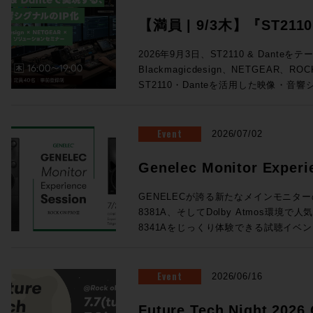
【満員 | 9/3木】『ST211
る、映像・音響シグナルのIP化
2026年9月3日、ST2110 & Dant
Blackmagicdesign、NETGEAR、
Design x NETGEAR x 
ST2110・Danteを活用した映像・音
ーションセミナー開催
テム構成から実機デモまで、実践的なソリュ
の次世代基盤として着実に広まりをみせるS
ステムとの連携までを実際にご体験でき
Event
2026/07/02
い！ トピックス ★ST2110・Danteを活用したIPシステムの基礎知識↓
映像・音響シグナルIP化の実践例 ★Blackm
Genelec Monitor Experi
によるソリューション構成 ★ROCK 
開催！
え方 ★3社連携によるデモンストレーション 開催概要 ◎日時
GENELECが誇る新たなメインモニター
9月3日（木）16:00~19:00 ◎場所
8381A、そしてDolby Atmos環境で
東京都中央区京橋3-7-5 近鉄京橋スクエ
8341Aをじっくり体験できる試聴イベント「Ge
◎定員：40名 事前予約制 ◎参加費：無料 満員御礼！申し込み
Experience Session 2026 」を開催です！ 1セッション・1時
りました。 タイムテーブル 申し込みは締め切りました。 すぐに満員とな
名様限定、しっかりとご試聴をいただけ
ることも予想されるセミナーです。ST2
た。会場はGenelec Japan社が「
Event
2026/06/16
いう方もこの機会にぜひお越しください
GENELECエクスペリエンス・センター
品、そして空間でお待ちしております。 ■Genelec Monitor Experienc
Future Tech Night 202