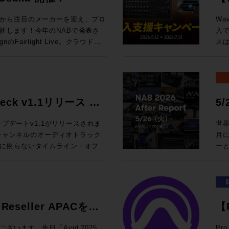
Pr
木） 11:00 / 13:00 / 14:30
で
方
開
 エクスペリエンス・センター Tokyo
例
から注目のメーカーを迎え、プロ
Wa
取
無料 参加申込方法：お申込フォーム
お気
催します！今年のNABで発表さ
入で
らを
セッションのご案
送機
nのFairlight Live。クラウドミ
ス
Pr
osaka.co.
フェスなど新機能を積極的に発表
設備
発行：
ーム、イマーシブ・ルームの2フロア
ATC
em-T。昨年より大きな注目を集める高度な
シス
ックで拡大表示) ◎Co
ームでは8380Aをご試聴いただ
ELEMENT
。Blackmagic Design
ンワ
集：
1AでのDolby Atmosシステムを
関西
践的な実機でのハンズオン。展示会会
わ
して
6年7月23
展
しっかりと聞くことができるまた
Wa
Check v1.1リリース &
5
に見る「いま
6:00 / 17:30 ※各回お申込順に5名様限
セッションを
プロダクトについて語り合いまし
の特
Ang
Fai
R
ジボ
、新アップデートv1.1がリリースされま
世界
@London ★ROCK ON
u-ray Disc の持参、Apple
を迎
So
6チャンネルのオーディオトラック
月に
ディア
チラから！ ■ケーブル技
 、セッション18:30~20:15
DM7用I/Oカ
に依らないタイムライン・オフセ
ー
Te
CD、レコードの持参、Apple
ト（htt
 、セッション18:30~19:15 懇親
と
施いたします！ 本セ
Do
日(金
DA店内 セミナースペース 大阪府大阪
わせも受付中で
ンも実施！ 放送、映画、ゲーム、
のラ
@L
6F 参加費用：無料 参加申込方法：
製品
の要であるダイアログの明瞭度を
シス
ップ〜 ★Build Up Your Studio
Image and Sound
。 定員：30名 Day2：
月31日（金）予定
いた方はお見逃しなく。 ☆プ
クシ
33
当。世界中のスピーカー・ブランドの
:30からは懇親
と2
kが16,000円割引（100ドル相
で
を探せ!
o Reseller APACを受
【
素材、補正にまつわるさまざまな
しくも環境にやさしいZERO Waste
eM
026年5月12日（火）10時〜6月
メ
sm
ザーへ紹介してきた。その過程で
「Meat」なひとときをお過ごしい
常価
ト
ト
回！！ ★BrandNew iZotope / SSL / LEWI
います。先日「Avid 2025
Pr