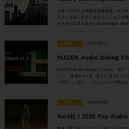
Session 2026 開催日時： 2026年7月23日（
/ 16:00 / 17:30 会場：GENELEC
大阪で行われる関西放送機器展。その中
東京都港区赤坂2-22-21 参加費用：
ダクトを深く知るためのセッションを開
より事前登録をお願いいたします。 定員：各回5名 ◎
れ大きな注目を集めたBlackmagic Desig
内 【1セッション・1時間・各回5名様限定】 Genelec エクスペリエン
キシング対応、新しいコントロールサー
ス・センター Tokyoのステレオ・ル
するSolid State LogicのSyst
を使った試聴会となります。ステレオ・ル
MAMを搭載したファイルサーバーELEMENTS
NEWS
2026/05/13
き、イマーシブ・ルームでは8381A、834
Davinciのスペシャリストを迎え実
ご体験いただくセッションとなっております。 開催時間：202
場ではゆっくり聞けない最新の情報も、
NUGEN Audio Dialog 
日（木）11:00 / 13:00 / 14:30 / 1
とないチャンス。夜の時間にゆっくりと
定 ●イマーシブ・ルーム 【当日設置のモニター】8381A、8341A（Dolby
記念特価!
ょう。 ※7/1追加情報 Blackmagic Design Fairlight Live Audio Panel
NUGEN Audio Dialog Checkに
Atmos） 【試聴可能ソース】CD、DVD、Bl
20 実機展示決定！ ■Future Tech Night 2026 Osaka! 開催日時：
した。 登場から1年、新たに最大9.1.
Music および Apple TV 4K ●ステレオ・ルーム 【当日設置のモニター】
Day1：2026年7月7日（火） 開場18:00
へ対応したほか、プロジェクトの開始点
8380A 【試聴ソース】WAV ファイル、
Day2：2026年7月8日（水） 開場18:00
ット機能も追加となります。 このアップデートを記念して、期間限定で
Music、Spotify、Audirvāna ●Guide 浅田陽介（株式会社ジェネレック
会19:30〜 会場：Rock oN UME
¥16,000割引の特別価格プロモーショ
ジャパン） オーディオ・ビジュアルの専門媒体の編集長や、世界中の専
市北区芝田 1 丁目 4-14 芝田町ビル 
ストリーミングなどあらゆるコンテンツ
NEWS
2026/05/08
門媒体が集まって組織されるEISA（Expert 
お申込フォームより事前登録をお願いいたします
明確に判断できるこのツール、気になって
Association）の日本メンバーを担
7/8（水）は懇親会「Meat The Future」開催!! Day2の19
ロモーション概要☆ 内容：Dialog Chec
Avid社 / 2025 Top Audi
サウンドを体験し、スピーカーの構造や
会「Meat The Future」を開催！肉肉
当）の50,050円（税込）で提供 期間：2
技術をプロ / HiFi問わず日本のユー
な懇親会を開催します！「Meet」かつ
賞しました！
11日（木）17時まで NUGEN Audio / Dialog Check 通常価格(税込)：￥
果報は寝て待て、とはよく申したものでござ