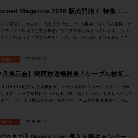
roceed Magazine 2026 販売開始！ 特集：
sic AI
らで整理しませんか。日進月歩で進む AI の世界、もちろん音楽・ク
エイティブの現場でも有形無形にその存在感が高まっています。活用に
いてもどのようなアプローチを行うのが良いのか試行錯誤も多いとこ
。そこで、、、一旦ここらで整理しませんか、あふれる情報を取りまと
みましょう、というのが今回のProceed Magazineです。整理してい
間にも刻々と状況は変わりそうですが、世相の移り変わりを考える良き
Event
2026/06/16
ミングでもあります。他にも、Sound Tripはロンドンのミュージッ
シーンを支えてきた３つのスタジオ、L.A.からはボブ・クリアマウンテ
7月展示会】関西放送機器展 / ケーブル技術シ
氏の新スタジオをレポートなど、充実の内容でお届けします！
ーに出展します
eed Magazine 2026 特集：music AI 音楽な、AIの、マップ。 最
CK ON PROは関西放送機器展、ケーブル技術ショーにイベント出展
、衝撃的な体験しましたか？最近しましたよ、音楽なAIで。これまで、
たします。ケーブル技術ショーは初出展！新しい出会いを楽しみにして
のところ生成AIについてはナナメな視線を送っていました。これくらい
扱を始め、各地で唯一無二の注目を集めている
ら、別にAIにやってもらわなくても（がんばれば）自分でできるし、っ
EMENTSメディアサーバーを実機展示！オンプレでありながらクラウ
ゆーか全然その方がイイし、とか言っちゃって。完全にわかりやすくAI
の魅力まで持ち合わせ、現場のワークフローに合わせた機能を提供する
春期でしたがそれも卒業です。いまや、作曲自体や制作アシストのみな
来のストレージをご体感ください！また、Q-SYSとオリジナルアプリ
Sales
2026/05/15
ず、アセットの管理に至るまで2次元のディスプレイ内で起きること
ションを連携させたROCK ON PRO独自のアナウンス収録ソリュー
、もはやAIを「従えて」行うべき事柄と言えるでしょう。今回の
示いたします。 大阪・東京をはじめ、全国の皆さまとお会い
7/31まで】Waves Live 導入支援キャンペーン