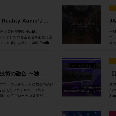
す
ど、多くの課題に直面していま
ます。 賞名にもあるAudio & Musi
下さい。
れた
が実現されるのか？これからの効
AUXセンドで、制作の自由度が
ート
eStoreで購入>>
く
っているDanteシステムや、最
ス
リアスとオリジナルのトラックは
えのまた
ローのヒントがここにはありま
が
格：¥
制作を支えるパーソナル機材ま
実
は相互にリアルタイムに反映され
| MTRX
る田巻氏をお迎えしてのセッション、
御できる「オブジェクト・ムーブメン
います。 ●Waves Cloud MX Au
な設定は各DAWの仕様に準じます。
eStoreで購入>>
る「最適解」をパッケージでご提
支
更することもできる。 大規模な
TB3モ
Reality Audioワー
J
>ELEMENTS /
。直線・円形といった軌道の設定
同等
¥15,
リ
クを常にウィンドウ上に表示して
St
ポン（バウンス）などの再生モー
上か
ージ両方を再現したい」という場
購入>> 新たな春の到来とともに、
言
B（東京都渋谷区神南１丁目８−１８
ト
劇的に向上させる可能性を秘めた
・P
体験360 Reality
一
校時代より映画製作に関わり始
ム軌道設計まで対応し、外部ツー
サ
ァイルまで一律料金で利用できるお
と
職員、音響・音楽を学ぶ学生の皆
グレ
、複数のテイクを見比べる、プラ
¥9
ーディオ）での音楽表現を前提に宮
す。 今回のトークイベントは、昭和・平成・令和の各時
開
、映画編集・仕上げに携わる。ま
間エフェクトやショーコントロー
ング
RO
し
場面は数多いだろう。 その他
PROでお
解説を軸に、360 Reality
線
inci Resolveを使用、現在は認
放送でも複数
6ヶ月 ¥25,000（税別） New
htt
入！
いて、エンジニアの沢田悠介、ソニ
オ
ミナーや日本でのユーザーズグル
 Link（Bars & Beats）の3
Da
ew マルチプラン /6ヶ月
いないプラグインのリストをテキ
見積り作
 また、セミナー終
までの
喰
ティー製システムとの精密な同期
V
Dante規格の基礎から、
活躍するのではないだろうか!?
て、
3個のスピーカーによる360
ニ
曲」（編集・グレーディング）、
オペレーションが可能となった。
する
時4つ目以降の追加はシングルプラ
を用いた「教室間を統合するネットワー
derer用のパンナーを追加 ・スピー
め
個のスピーカーでの音場を独自の測定技
コ
コ」「パンドラの匣」「乱暴と待
され、外部のハードウェア・エフ
対応
ワークショップ形式で解説しま
の一括変更 ・Massive X
音声
 Virtual Mixing
います。 この貴重な機会をお
グ」（編集・仕上担当）、武正春
製ソフトウェアへの柔軟なルーテ
技術の融合 〜独
【
イン
0,000（税別） 以降、3プロファ
en Digital社とCut Classic社が
を提
人ずつ実施します。 ◉開催日
ント
SABU監督「ハピネス」（編
ョンも備え、シグナルチェーン全
のア
プロフ
ターフェースを組み合わせた最新のイマ
ルベースワークフローの中
U
ーしない項目を指定 ・トラックコ
ン
ク
CROW'S BLOOD」（DIT,
により、SPAT Revolution
フローの歩みとともに成長を続け
プロ
氏、
3プロファイルまでの追加につき＋
楽制作教育に欠かせない「空間オ
ート機能が追加 ・見つからない
り、
0 第二回：開場15:00、セミナー
堀〜
現場においても、中心的な役割を
根を超えたファイルベース統合、ト
Av
催
◎S
グを通じてご体感いただけます。
ポート ・ソロモードを右クリッ
ロ
N Umeda
年5
 開場18:00 、セッション
た
新しいアプローチの提案が
St
17:00 NAB2026で発表されたLive Conso
ビス料金はケースによって変動す
arlett、Novation
スティック・オーディオとARAプ
ど、
 ◉参加申
ル
（水） 開場18:00 、セッション
Revolution
る。同社の持つコンセプト、先進
永続
新製
ブスクリ
Vなど、学生が個人で購入しやすく、かつ
明るさ＋不透明度が調整可能に
ロモ
録をお願いいたします。 ＊第一
ィメ
Rock oN UMEDA店内 セミナース
:のオーディオ処理技術がSPATのシ
ットを、その生い立ちから機能を
MT
で実
測定サービス合計金額となります。
ージをご紹介。DAW連携や教材
ートが有効な永続ライセンス、または、有
加す
どちらか一方でお願いします。
法
14 芝田町ビル 6F 参加費用：無
スごとにEQ・コンプレッサー・
バーを特殊なIT
ント
VT
Lスタジオで、SONY 360 Reality