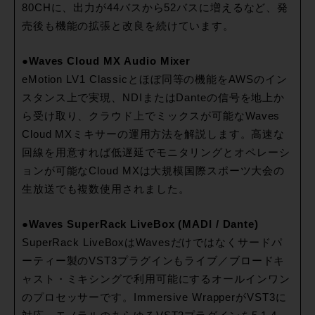
80CHに、出力が44バスから52バスに増えるなど、発
売後も機能の拡張と改良を続けています。
●Waves Cloud MX Audio Mixer
eMotion LV1 Classicとほぼ同等の機能をAWSのイン
スタンス上で実現、NDIまたはDanteの信号を地上か
ら受け取り、クラウド上でミックスが可能なWaves
Cloud MXミキサーの運用方法を解説します。高速な
回線を用意すれば低遅延でモニタリングとオペレーシ
ョンが可能なCloud MXは大規模国際スポーツ大会の
生放送でも複数使用されました。
●Waves SuperRack LiveBox (MADI / Dante)
SuperRack LiveBoxはWavesだけではなくサードパ
ーティー製のVST3プラグインもライブ／ブロードキ
ャスト・ミキシングで利用可能にするオールインワン
のプロセッサーです。Immersive WrapperがVST3に