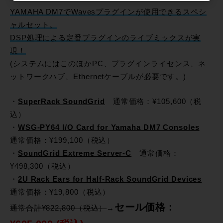
YAMAHA DM7でWavesプラグインが使用できるスペシ
ャルセット。
DSP処理による定番プラグインのライブミックスが実
現！
(システムにはこのほかPC、プラグインライセンス、ネ
ットワークハブ、Ethernetケーブルが必要です。)
・
SuperRack SoundGrid
通常価格：¥105,600（税
込）
・
WSG-PY64 I/O Card for Yamaha DM7 Consoles
通常価格：¥199,100（税込）
・
SoundGrid Extreme Server-C
通常価格：
¥498,300（税込）
・
2U Rack Ears for Half-Rack SoundGrid Devices
通常価格：¥19,800（税込）
セール価格：
通常合計¥822,800（税込）
→