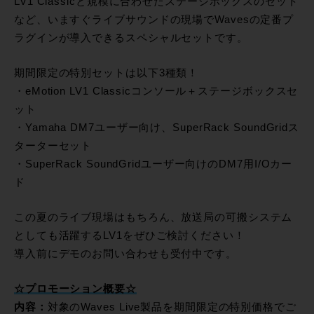
LV1 Classicと規模に合わせたステージボックスのセット
など、いますぐライブサウンドの現場でWavesの定番プ
ラグインが導入できるスペシャルセットです。
期間限定の特別セットは以下3種類！
・eMotion LV1 Classicコンソール＋ステージボックスセ
ット
・Yamaha DM7ユーザー向け、SuperRack SoundGridス
ターターセット
・SuperRack SoundGridユーザー向けのDM7用I/Oカー
ド
この夏のライブ現場はもちろん、放送局の可搬システム
としても活躍するLV1をぜひご検討ください！
導入前にデモのお問い合わせも受付中です。
☆プロモーション概要☆
内容：
対象のWaves Live製品を期間限定の特別価格でご