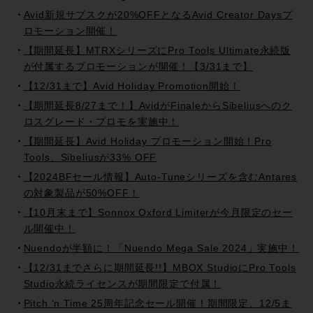
Avid新規サブスクが20%OFFとなるAvid Creator Daysプ
ロモーション開催！
【期間延長】MTRXシリーズにPro Tools Ultimate永続版
が付属するプロモーションが開催！【3/31まで】
【12/31まで】Avid Holiday Promotion開始！
【期間延長8/27まで！】AvidがFinaleからSibeliusへのク
ロスグレード・プロモを実施中！
【期間延長】Avid Holiday プロモーション開始！Pro
Tools、Sibeliusが33% OFF
【2024BFセール情報】Auto-Tuneシリーズを含むAntares
の対象製品が50%OFF！
【10月末まで】Sonnox Oxford Limiterが今月限定のセー
ル開催中！
Nuendoが半額に！「Nuendo Mega Sale 2024」実施中！
【12/31までさらに期間延長!!】MBOX StudioにPro Tools
Studio永続ライセンスが期間限定で付属！
Pitch ‘n Time 25周年記念セール開催！期間限定、12/5ま