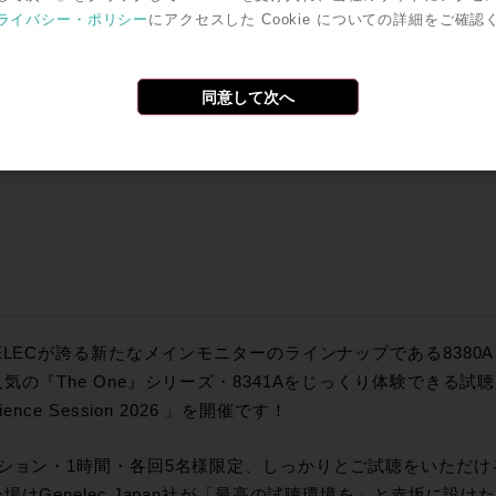
ライバシー・ポリシー
にアクセスした Cookie についての詳細をご確認
同意して次へ
ELECが誇る新たなメインモニターのラインナップである8380A、83
気の『The One』シリーズ・8341Aをじっくり体験できる試聴イベン
rience Session 2026 」を開催です！
ッション・1時間・各回5名様限定、しっかりとご試聴をいただ
場はGenelec Japan社が「最高の試聴環境を」と赤坂に設け