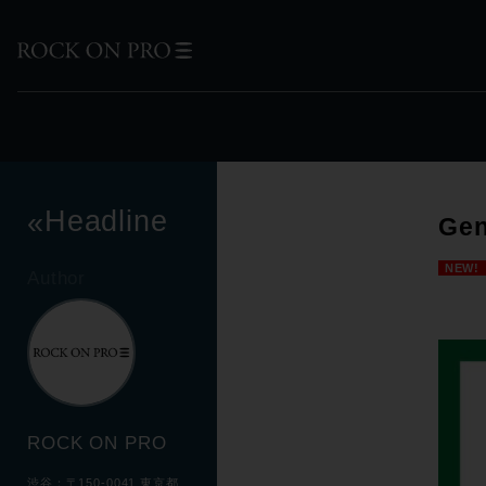
Headline
«
Gen
NEW!
Author
ROCK ON PRO
渋谷：〒150-0041 東京都