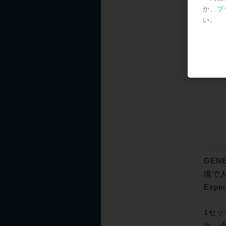
か、
プ
い。
GEN
境で人
Expe
1セ
た。会