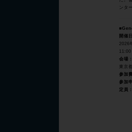
ンタ
■Gene
開催
202
11:00 
会場
東京都
参加
参加
定員