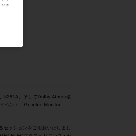
くださ
81A、そしてDolby Atmos環
ト「Genelec Monitor
けるセッションをご用意いたしまし
たGENELECエクスペリエンス・セ