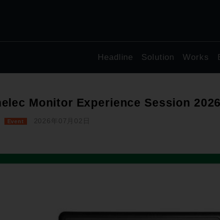
Headline
Solution
Works
elec Monitor Experience Session 2
2026年07月02日
Event