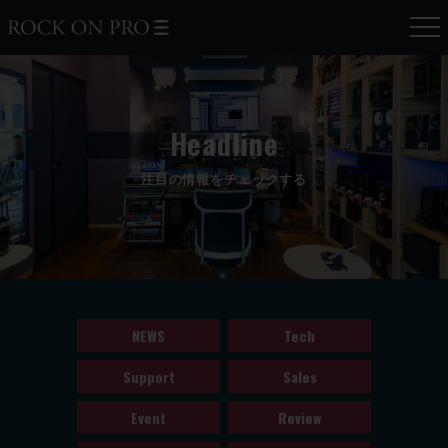
Headline
注目の情報をチェックする
NEWS
Tech
Support
Sales
Event
Review