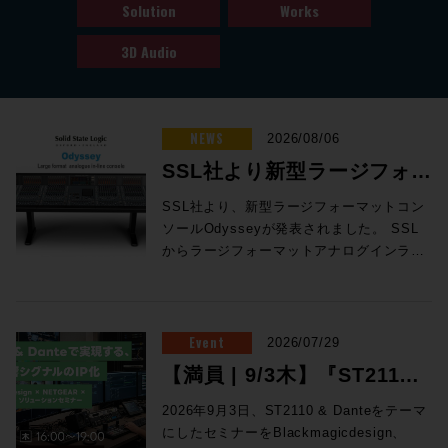
Solution
Works
3D Audio
NEWS
2026/08/06
SSL社より新型ラージフォー
マットコンソールOdyssey
SSL社より、新型ラージフォーマットコン
ソールOdysseyが発表されました。 SSL
が発表！
からラージフォーマットアナログインライ
ンコンソールが新たに登場するのは、2006
年に発表されたDualityコンソールからなん
と20年ぶり！同社ORACLEアナログコンソ
ールで確立したActiveAnalogueテクノロジ
Event
2026/07/29
ーを中核とし、24chから96chまでのシス
【満員 | 9/3木】『ST2110
テムに対応するスタジオコンソールです。
Oracleで完成したActiveAnalogueテクノ
& Danteで実現する、映像・
2026年9月3日、ST2110 & Danteをテーマ
ロジーを採用 SSLの新たなラージフォーマ
にしたセミナーをBlackmagicdesign、
音響シグナルのIP化』