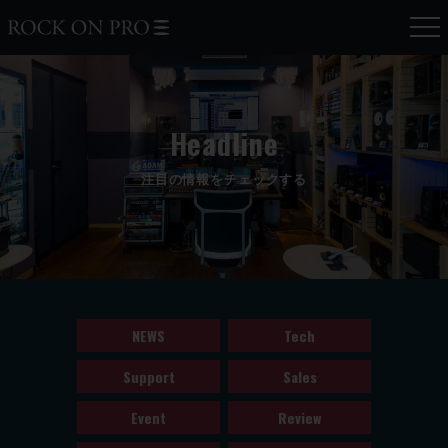
Headline
注目の情報をチェックする
NEWS
Tech
Support
Sales
Event
Review