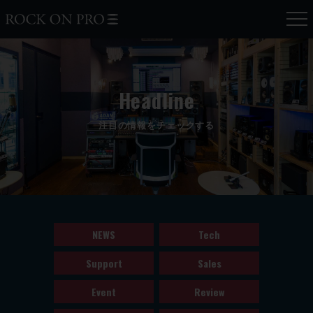
Headline
注目の情報をチェックする
NEWS
Tech
Support
Sales
Event
Review