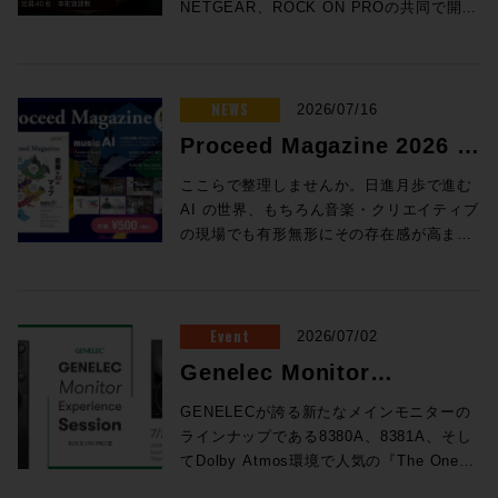
ットコンソール「Odyssey」には、昨年発
NETGEAR、ROCK ON PROの共同で開催
表されたORACLEアナログコンソールで確
Blackmagic Design x
します！ ST2110・Danteを活用した映
立された独自技術「ActiveAnalogue」が採
像・音響シグナルのIP化をテーマに、シス
NETGEAR x ROCK ON
用されている。これにより、信号経路に一
テム構成から実機デモまで、実践的なソリ
切のAD/DA変換を伴わないフルアナログ回
PRO ソリューションセミナ
ューションをご紹介。 放送局の次世代基盤
NEWS
2026/07/16
路でありながら、各種設定を一瞬でリコー
として着実に広まりをみせるST2110をベ
ー開催
Proceed Magazine 2026 販
ルすることができ、伝統的で妥協のないサ
ースに、Danteシステムとの連携までを実
ウンドクオリティと現代のニーズに適う利
際にご体験できる絶好の機会、ぜひご参加
売開始！ 特集：music AI
ここらで整理しませんか。日進月歩で進む
便性を両立することを可能にしている。 ・
ください！ トピックス ★ST2110・
AI の世界、もちろん音楽・クリエイティブ
全CHへのダイナミクスの搭載 ・ラージ＆
Danteを活用したIPシステムの基礎知識↓映
の現場でも有形無形にその存在感が高まっ
スモールのダブルフェーダーを搭載 ・高度
像・音響シグナルIP化の実践例
ています。活用についてもどのようなアプ
なセッションリコール ・DAWコントロー
★Blackmagic Design ✕ NETGEARによ
ローチを行うのが良いのか試行錯誤も多い
ルの統合 ・SL9000コンソールから引き継
るソリューション構成 ★ROCK ON
ところ。そこで、、、一旦ここらで整理し
がれる SSL Super Analogue サーキット
PROによるシステム設計の考え方 ★3社
ませんか、あふれる情報を取りまとめてみ
Event
2026/07/02
に基づいた回路構成 24フェーダーから96
連携によるデモンストレーション 開催概要
ましょう、というのが今回のProceed
フェーダーまで、柔軟な構成が可能
Genelec Monitor
◎日時：2026年9月3日（木）16:00~19:00
Magazineです。整理している間にも刻々
Odysseyは ・チャンネルラック ・センタ
◎場所：ネットギアジャパン セミナールー
と状況は変わりそうですが、世相の移り変
Experience Session 2026
GENELECが誇る新たなメインモニターの
ーセクションラック ・コントロールサーフ
ム 東京都中央区京橋3-7-5 近鉄京
わりを考える良きタイミングでもありま
ラインナップである8380A、8381A、そし
ェイス の３つから構成される。 チェンネ
開催！
橋スクエア 12F（Google Map） ◎定員：
す。他にも、Sound Tripはロンドンのミュ
てDolby Atmos環境で人気の『The One』
ルラックは1台で24ch分の信号を処理す
40名 事前予約制 ◎参加費：無料 満員御
ージックシーンを支えてきた３つのスタジ
シリーズ・8341Aをじっくり体験できる試
る。プリアンプ、ダイナミクス、EQをは
礼！申し込みは締め切りました。 タイムテ