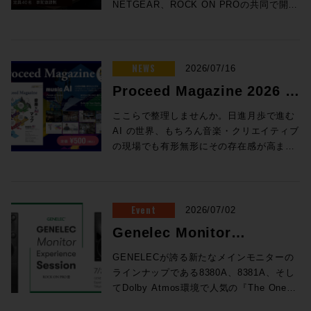
ットコンソール「Odyssey」には、昨年発
NETGEAR、ROCK ON PROの共同で開催
表されたORACLEアナログコンソールで確
Blackmagic Design x
します！ ST2110・Danteを活用した映
立された独自技術「ActiveAnalogue」が採
像・音響シグナルのIP化をテーマに、シス
NETGEAR x ROCK ON
用されている。これにより、信号経路に一
テム構成から実機デモまで、実践的なソリ
切のAD/DA変換を伴わないフルアナログ回
PRO ソリューションセミナ
ューションをご紹介。 放送局の次世代基盤
NEWS
2026/07/16
路でありながら、各種設定を一瞬でリコー
として着実に広まりをみせるST2110をベ
ー開催
Proceed Magazine 2026 販
ルすることができ、伝統的で妥協のないサ
ースに、Danteシステムとの連携までを実
ウンドクオリティと現代のニーズに適う利
際にご体験できる絶好の機会、ぜひご参加
売開始！ 特集：music AI
ここらで整理しませんか。日進月歩で進む
便性を両立することを可能にしている。 ・
ください！ トピックス ★ST2110・
AI の世界、もちろん音楽・クリエイティブ
全CHへのダイナミクスの搭載 ・ラージ＆
Danteを活用したIPシステムの基礎知識↓映
の現場でも有形無形にその存在感が高まっ
スモールのダブルフェーダーを搭載 ・高度
像・音響シグナルIP化の実践例
ています。活用についてもどのようなアプ
なセッションリコール ・DAWコントロー
★Blackmagic Design ✕ NETGEARによ
ローチを行うのが良いのか試行錯誤も多い
ルの統合 ・SL9000コンソールから引き継
るソリューション構成 ★ROCK ON
ところ。そこで、、、一旦ここらで整理し
がれる SSL Super Analogue サーキット
PROによるシステム設計の考え方 ★3社
ませんか、あふれる情報を取りまとめてみ
Event
2026/07/02
に基づいた回路構成 24フェーダーから96
連携によるデモンストレーション 開催概要
ましょう、というのが今回のProceed
フェーダーまで、柔軟な構成が可能
Genelec Monitor
◎日時：2026年9月3日（木）16:00~19:00
Magazineです。整理している間にも刻々
Odysseyは ・チャンネルラック ・センタ
◎場所：ネットギアジャパン セミナールー
と状況は変わりそうですが、世相の移り変
Experience Session 2026
GENELECが誇る新たなメインモニターの
ーセクションラック ・コントロールサーフ
ム 東京都中央区京橋3-7-5 近鉄京
わりを考える良きタイミングでもありま
ラインナップである8380A、8381A、そし
ェイス の３つから構成される。 チェンネ
開催！
橋スクエア 12F（Google Map） ◎定員：
す。他にも、Sound Tripはロンドンのミュ
てDolby Atmos環境で人気の『The One』
ルラックは1台で24ch分の信号を処理す
40名 事前予約制 ◎参加費：無料 満員御
ージックシーンを支えてきた３つのスタジ
シリーズ・8341Aをじっくり体験できる試
る。プリアンプ、ダイナミクス、EQをは
礼！申し込みは締め切りました。 タイムテ