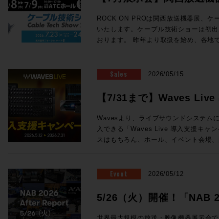
ェイス の３つから構成される。 チェンネルラックは1台で24ch分の信号
ン氏の新スタジオをレポートなど、充実
を処理する。プリアンプ、ダイナミクス
ョーに出展します
Proceed Magazine 2026 特集：music AI 音楽な、AIの、マッ
ROCK ON PROは関西放送機器展、
ロセッシングがこの1台に凝縮されており
近、衝撃的な体験しましたか？最近しま
いたします。ケーブル技術ショーは初出
接続が可能となっている。 センターセ
実のところ生成AIについてはナナメな
おります。 昨年より取扱を始め、各地で唯一無二の注目を集めている
ーフェイスでも1台が必要になり、モニ
なら、別にAIにやってもらわなくても
ELEMENTSメディアサーバーを実機
どのアナログプロセッシングが搭載されている。 Odysse
てゆーか全然その方がイイし、とか言っ
ドの魅力まで持ち合わせ、現場のワーク
サーフェイスは、センターセクションとC
思春期でしたがそれも卒業です。いまや
未来のストレージをご体感ください！また
Sales
2026/05/15
る。 Channelセクションは１ベイ＝8フェーダーの仕様で、最小24フェー
らず、アセットの管理に至るまで2次元
ケーションを連携させたROCK ON P
ダー+センター8フェーダー（３ベイ+
は、もはやAIを「従えて」行うべき事
ションも展示いたします。 大阪・東京をはじめ、全国の皆さまとお会い
【7/31まで】Waves L
ことができ、最大96フェーダー+セン
Proceed Magazineでは、海外の
できる貴重な機会です。製品に関するご
まさに待望と言える、SSL新型アナロ
方向に向かっているのか「いまの音楽な
開催！
例のご紹介や個別のご提案など、会場ス
Wavesより、ライブサウンドシステムにW
「Odyssey」。価格・納期につきま
取り入れたもの、未来にやってくるもの
お気軽にROCK ON PROブースへお立ち寄りくださ
入できる「Waves Live 導入支援キャンペー
相談となります。下記お問い合わせフォ
らを見据える航海図です。さぁ、まいりまし
送機器展 ＞＞ 事前来場登録制：公式サイト（h
スはもちろん、ホール、イベント会場、
ご相談ください！
Proceed Magazine 2026 全132
osaka.co.jp/kbe/） 期間：2026年7月8日(水)・9日(木) 場所：大阪南港
設備音響など、さまざまなライブサウンドの
発行：株式会社メディア・インテグレーション ◎SAMPLE
ATCホール（大阪市住之江区南港北2-1-10） ☆ROCK ON 
システム。12ライン出力と内臓DSPサ
ックで拡大表示) ◎Contents ★People of Sound / Natsu Summer ★特
ELEMENTS ブース番号：58 同時開催! Future Tech Night 2026 Osaka
ンワンで搭載した64チャンネルミキサーeMot
Event
2026/05/12
集：音楽のAIなマップ 〜AIは音の現
関西放送機器展の前日と1日目の夜、Rock
わせたステージボックスのセットなど、
しているか / 音とAI、5つの技術カテゴリ
展する注目のメーカーを迎え、プロダク
Wavesの定番プラグインが導入できるスペシ
5/26（火）開催！「NAB 202
に見る「いまどこにいるか」 ★Sound Trip Bob Clearmountain @Los
セッションを開催します！ NABでも注目を集めたBlackmagic Designの
の特別セットは以下3種類！ ・eMotion 
Angels Abbey Road Studios / British 
Fairlight Live、Solid State Log
Report」！
ジボックスセット ・Yamaha DM7ユーザ
世界最大規模の放送・映像機器展示会である「