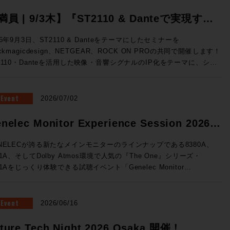
満員 | 9/3木】『ST2110 & Danteで実現す
、映像・音響シグナルのIP化』Blackmagic
26年9月3日、ST2110 & Danteをテーマにしたセミナーを
ackmagicdesign、NETGEAR、ROCK ON PROの共同で開催します！
esign x NETGEAR x ROCK ON PRO ソリュ
2110・Danteを活用した映像・音響シグナルのIP化をテーマに、シス
ションセミナー開催
構成から実機デモまで、実践的なソリューションをご紹介。 放送局
世代基盤として着実に広まりをみせるST2110をベースに、Danteシ
テムとの連携までを実際にご体験できる絶好の機会、ぜひご参加くださ
Event
2026/07/02
テムの基礎知識↓
・音響シグナルIP化の実践例 ★Blackmagic Design ✕ NETGEAR
nelec Monitor Experience Session 2026
るソリューション構成 ★ROCK ON PROによるシステム設計の考
催！
★3社連携によるデモンストレーション 開催概要 ◎日時：2026年
NELECが誇る新たなメインモニターのラインナップである8380A、
3日（木）16:00~19:00 ◎場所：ネットギアジャパン セミナールーム
81A、そしてDolby Atmos環境で人気の『The One』シリーズ・
都中央区京橋3-7-5 近鉄京橋スクエア 12F（Google Map）
41Aをじっくり体験できる試聴イベント「Genelec Monitor
：40名 事前予約制 ◎参加費：無料 満員御礼！申し込みは締め切
rience Session 2026 」を開催です！ 1セッション・1時間・各回5
ル 申し込みは締め切りました。 すぐに満員とな
様限定、しっかりとご試聴をいただけるセッションをご用意いたしまし
とも予想されるセミナーです。ST2110は気になっていたけど、、と
会場はGenelec Japan社が「最高の試聴環境を」と赤坂に設けた
Event
2026/06/16
う方もこの機会にぜひお越しください！
NELECエクスペリエンス・センターTokyo。濃厚な音体験ができる製
て空間でお待ちしております。 ■Genelec Monitor Experience
ture Tech Night 2026 Osaka 開催！