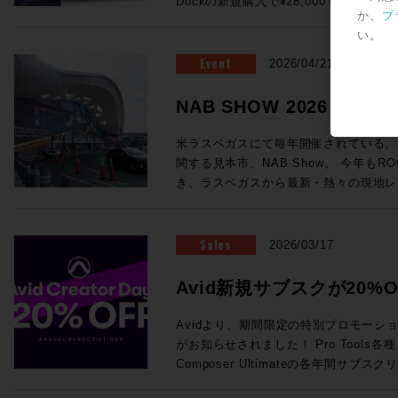
Dockの新規購入で¥28,000 OFF！ ●Promotion 2：PRO TOOLS |
が実現！ (システムにはこのほかPC、プラグインライセンス、ネットワ
浸透していっているテクノロジーもあれ
フォームよりご送信ください。
ング・システム（英語） AvidによってP
か、
プ
MTRX STUDIO IN A BOX PROMO Pr
ークハブ、Ethernetケーブルが必要です。) ・SuperRack Sound
り、この業界におけるテクノロジートレ
いるApple製コンピュータの一覧が記載されています。 
い。
お客様へ、 MTRX Thunderbolt 3モジュ
通常価格：¥105,600（税込） ・WSG-PY64 
感じさせるものとなっていました。新製
ートされるWindowsコンピュータと
センスを無償提供！ ●Promotion 3：PRO TOOLS | MTRX II DIGILINK
Event
Consoles 通常価格：¥199,100（税込） 
2026/04/21
界全体の流れ、移り変わりと行ったもの
語） AvidによってPro Toolsの動作
TRADE-IN PROMO DigiLink搭載イン
Server-C 通常価格：¥498,300（税込） ・2
ます。 講師：前田洋介 ROCK ON PRO シニア・テクノロジー・オフィ
ピュータの一覧が記載されています。 Avid YouTubeチャンネル 最新の6
はサードパーティ製)を下取りした場合、 
SoundGrid Devices 通常価格：¥1
NAB SHOW 2026レ
サー レコーディングエンジニア、PAエンジニアの現場経験を活かしプロ
本がPro Tools 2026.4で追加さ
び1枚以上のMTRXオプションカードの同時購
¥822,800（税込）→セール価格：¥605,000 (税込) ROC
ダクトスペシャリストとして様々な商品
車アイコン＞音声トラック＞日本語を選
ら随時更新中！
にオーディオ機器でハードウェアをプロ
見積り＆ご購入！>> Rock oN Line eStoreでお見積り＆ご購入！>> ＊
米ラスベガスにて毎年開催されている、
いる。映画音楽などの現場経験から、映
されます。 EUCON関連 EUCON 互換性 EUCON各バージョンとPro
てきて、なんだか盛り上がっちゃいます
Rock oN Line eStoreにてビジ
関する見本市、NAB Show。 今年もRO
改善、現場で培った音の感性、実体験に
Tools各バージョンの対応OSを調べられます。 Avid S4 / 
ンをまとめて皆様にご案内です、それぞ
が可能になりました！ お手持ちのシステムをフル活用する架け橋に！
き、ラスベガスから最新・熱々の現地レ
テム構築を行っている。 ◎Session2「Pro Tools NABアップデート概
EUCON 製品ガイド その他のAvid製品との互換性 Pro Tools ビデオ・ペ
ださい！ ●Promotion 1：AVID S1 AND DOCK PROMO ＊iPadは別売
YAMAHA DM7シリーズをSoundGr
Blackmagic Designが発表した大注目のラ
要」 14:25〜15:10 NAB 2026におけるAvid Audioの最新アップデート情
リフェラル Pro Toolsが対応するA
となります。 ●Avid S1：6/30（火）まで¥28,000 OFF！ 通常
・WSG-PY64 I/O Card for Yamah
や、SSL今回の目玉であるSystem-T
報をご紹介！Pro ToolsおよびEUCON
マッチングが一覧できます。 Pro Tools と Media Composer を同一のシ
¥229,900（税込）→プロモーション価格：
¥199,100（税込）→セール価格：¥154,000 (税込) ROC
Package」、最新のAIメーカーから
Sales
え、Pro Toolsとのシームレスな連
2026/03/17
ステムに混在させる際の注意点 ビデオ・サテライト および サテライト・
PROでお見積り＆ご購入！>> Rock oN Line eStoreでお見積り＆ご購入
見積り＆ご購入！>> Rock oN Line eStoreでお見積り＆ご購入！>> ＊
など、実機の写真と共に最速紹介していきます！ 以下のNAB
効率化・強化するサードパーティ製ソフト
リンク システム要件 サテライト・リ
>> ＊Rock oN Line eStore
Rock oN Line eStoreにてビジ
めページより、会期中は毎日更新！ぜひご覧
師：ダニエル・ラヴェル 氏 Avid Tech
Avid新規サブスクが20%O
オ・サテライトLEにおける、Avid推
り作成が可能になりました！ ●Avid Dock：6/30（火）まで¥28,000
が可能になりました！ 導入前のWaves Live デモのご依頼から、この特
NAB2026 SHow Repeort
ーションスペシャリスト ニュージーランド出身、東京在住 オーディオポ
Avid NEXISをPro Tools と使用する場合の必要要件 Me
OFF！ 通常¥183,700（税込）→プロモーション価格：¥152,900（税込）
Creator Daysプロモー
別セットを加えたシステム構築のご相談まで
ストプロダクションのキャリアを経て、現
Avidより、期間限定の特別プロモーション「A
Production Management (旧 Interp
ROCK ON PROでお見積り＆ご購入！>> Rock oN Line eStoreで
ださい！
ディオアプリケーションスペシャリスト
がお知らせされました！ Pro Tools各種、Sibelius各種、Media
る場合のシステム要件 Sibelius と Pro Tools を同一のシステムに混在さ
り＆ご購入>> ＊Rock oN Line e
のミキシングやサウンドデザインを手がけ、
Composer Ultimateの各年間サ
せる際の注意点 Pro Tools豆知識 Pro Toolsアップグレード・コードの登
成でお見積り作成が可能になりました！ 複数のフェーダーを同時にコ
NEC、ホンダ、トヨタ、日産、Nike
20%オフになるプロモセールです。新
録方法 Pro Tools Software Support（英語） Pro Tools 初期設定削除方
トロールするのは、フィジカルフェーダ