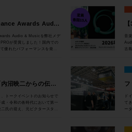
かし、Avidのオーディオ製品
「
し
ンピュータ再起動とともに最初に
定） 編集ウィンドウ上部の「ピントラックエリア」に、
と
ようなリアルタイムに操作するこ
ジ
Windows 10以上 
応できるよう開発をリード、その
クリプション（新規）製品が20%オフ
す。
ク
率
。Avid専用プロトコルである
飛躍的に拡大 空間
Pro:
ています。サウンド、音楽、そし
新
ールする前に設定すべき諸項目に関するガ
連
す。
ーティ製のサーフェスと比較して、
Re
※1
たるキャリアであり、生涯におけ
e eStoreで
で
る
mance Awards Audio
【3
Dav
ーコントロールを実現します。
ト
新価格「マ
案します。 開催概要 日時： 
15 Sequoia 対応状況 (既知の不具合)
セ
HP 講師：田巻源太 氏 株式会社インターセプター 編集技師/カラリスト
ますが、Avid Dockと組み合わ
か
ス
!
ク
loud MX, SuperRack
e eStoreで
付開
・サポートと互換性 システム要件、対応す
お
Awards Audio & Musicを弊社メデ
音楽
1
型コンソールのように使用するこ
ド
面
otion LV1
B
ドへのリンクまで、Pro Tools
機
N PROが受賞しました！国内での
Au
め
めとした各種機能を追加できる
ル
得なプラン
千台の出荷実績を記録したWaves初
e eStoreで
様 参加
は、Pro
グイ
いて優れたパフォーマンスを発揮
古島
た、
すすめです。ソフトウェアと異なり
ルを実現する。 
ル 
機能をご紹介します。昨年11月
上、お申し
スタジオシステム設計を承っておりま
の追加機能 上記以外に
を評価をいただいての受賞となり
Au
定
種、新規ユーザーから、天板の割
ド）
マル
トでは、ソフトウェア的なアップデ
ock oN Line
ーマ 1. 学校向けDanteシステムの構築とメリット Audin
討の方は、ぜひ一度弊社へご相談
さ
ー渡
ープの
ロフェッショナルまで、導入・乗り換
方
¥40,000（
H数が64CHから80CHに、出力
まや
ス
る中核を担っているのは周知の事
了後
い
OLS
が
モ
売後も機能の拡張と改良を続けて
ock oN Line
Fo
・M
ただけたのは、ひとえに皆様のご
Re
冨
さ
ン料金が加算
ク
チ・
礼申し上げます。今後も皆様のク
術に
機
ools MTRX
ェ
”「内沼映二からの伝
フ
タジ
、NDIまたはDanteの信号を地
e eStoreで
す。 2. イマーシブ（7.1.4ch）環境の体験 ADAM Aud
Pla
となるよう、情報発信からサポー
En
監
 Module： ¥135,080（税込）
ィ
イルま
なWaves Cloud MXミキ
ーカ
性・技術への深堀〜”
E
追
ます。今後ともメディア・インテ
時：202
集）
¥92,290（税込） 通常合計
体で
り、トークイベントのお知らせで
ド
ァイ
線を用意すれば低遅延でモニタリ
ア含むシステム構築のご相談は
ー
ミ
をご愛顧いただけますようお願い申
14
カラリスト）、
,100（税込） ROCK ON
は
てき
心
¥20,000（
 MXは大規模国際スポーツ大会の生
ー
プ
15:3
開催
担える
映二氏の迎え、元ビクタースタジ
ー
込
ools-2025-10-support/
3.
ク
大阪府
18
reにてビジネス会員アカウントを作成でお
UI・
の音楽制作への向き合い方やこれ
EL
る場合
Wavesだけではなくサードパーティー製の
La
ラ
込
18
26
グエンジ
性
プシ
キャスト・ミキシングで利用可能に
授
Pr
回
ペー
に位置するMTRX Studio。極
グ
る学生の方はもちろんのこと、レ
一つ
Sa
rsive WrapperがVST3に
化のアイデ