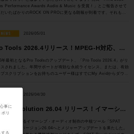
nelecのThe Onesのサウンドを体験し驚愕したことをきっかけとして
だけるよう、万全のご準備でお待ちしております！（※写真は希望的観
50 → 特別価格(税込)：50,050円 ROCK ON PROで見積もり&購
les Performance Awards Audio & Music を受賞！」とご報告させて
020年、株式会社ジェネレックジャパンに入社。現在はエクスペリエン
う妄想によるイメージです） ◎セッションのご案内 ◎Day1：
e eStoreにてビ
だいたばかりのROCK ON PROに更なる朗報が到着です、それもな
・センターを担当し、最適なスピーカーの選択から設置まで、お客様の
ssion1「ブラックマジックデザインNAB 2026アップデート Fairlight
ネス会員アカウントを作成でお見積り作成が可能になりました！
スから！ ご存知の通り、ラスベガスではNAB2026が開催さ
解決すべく様々な提案を行っている。 清水修平（ROCK ON
e & SMPTE-2110IP対応製品」 7/7（火）18:30〜19:15 NAB2026に
Audio Dialog Check v1.1 ◎v1.1 新機能 ・最大9.1.6チャンネ
おり、ROCK ON PROシニア・テクノロジー・オフィサーの前田洋
オでの現場経験から、ヴィンテージ機
したFairlight Live、及びFairlight Live Audio Panelを中心に、
のオーディオトラックに対応 ・タイムライン・オフセット機能の追加
が赴いていたわけですが、現地には当然のことながらAvid社も出展、
NEWS
の本物の音を知る男。寝ながらでもパンチイン・アウトを行うテクニッ
2026/05/01
PTE-2110 100Gイーサネットにネイティブ対応したライブプロダク
alog Checkは、独自のAI解析によってダイアログの明瞭度を客観的に
して、このタイミングで昨年度の世界各地域におけるトップリセラーの
、その絶妙なクロスフェードでどんな波形も繋ぐその姿はさながら手術
製品郡も紹介させていただきます。 >>>Blackmagic Design
定、数値化するツールです。長時間に渡って同一素材を何度も耳にする
がなされ、Media Integration / ROCK ON PROはなんとAPAC（ア
行うドクターのよう。ソフトなキャラクターとは裏腹に、サウンドに対
ro Tools 2026.4リリース！MPEG-H対応、ト
 Live / HP ブラックマジックデザインではNAB2026にて、空間
スプロエディターに、客観的な判断要因を提供し、効率的にダイアログ
・太平洋）地区での「Top Audio Reseller」としてトロフィーをいた
の感性とPro Toolsのオペレートテクニックはメジャークラス。
ディオミキシングおよびSMPTE-2110の放送ワークフローに対応し
ティを保つことができます。 NUGEN AudioがFraunhofer IDMT
ックピン機能などを実装
くことができました！日本国内だけではなく、韓国、中国、東南アジ
les Engineerとして『良い音』を目指す全ての方、現場の皆様の役に
26年最初となるPro Toolsのアップデート、「Pro Tools 2026.4」がリ
フトウェアベースのライブ・オーディオミキサーFairlight Liveを発
術を応用し、Netflixと協力して開発した独自のニューラルネットワ
、オーストラリア、ニュージーランド、など広範な国々の中での「Top
日々研鑽を積み重ねている。 ◎試聴モデル紹介 8381A SAM™
ースされました。年間サポートが有効な永続ライセンス、または、有効
しました。カスタマイズ可能で、内蔵エフェクトや、キュープレーヤ
クにより、入力された信号の音声成分をリアルタイムで即座に解
dio Reseller」です、これもお客様、お取引先各位のご支援あってのこ
プティブ・ポイント・ソース・メイン・モニター GENELECの技術
ブスクリプションをお持ちのユーザー様はすでにMy Avidからダウン
、トークバックバス、スナップショットなど、プロ仕様の機能を搭載し
。”明瞭度”をレベル別に色分けして可視化します。完成したミックス全
ざいます、誠にありがとうございました！ >>>NAB2026 ショーレ
を集めた、フラグシップ・メインモニターです。独自の「Adaptive
。 Pro Tools 2026.4では、イマーシブ音響やインタラ
ます。Fairlight Live Audio Panelは、ワークフローを簡素化し、ソ
を読み込ませてのチェックも可能。その音声が初めて聴く人にとっても
らから！ ROCK ON PROでは引き続き皆さまのクリエイテ
int Source」設計により、壁面埋め込みを必要としない革新的なフリ
ティブ放送に対応した次世代メディア符号化標準であるMPEG-Hへの
トウェアを自然な形で拡張します。直感的なタスクベースのデザイン
き取りやすいか、コンテンツのクオリティを客観的に示す本製品は、ポ
ブワークが充実するよう業務に邁進してまいります、今後も変わらぬご
スタンディング構造を実現。3機の15インチ・ウーファー、4基のクア
、ヘッドホンによるDolby Atmosモニタリングのカスタマイズな
NEWS
、コントロールをすぐに実行できます。10フェーダーごとのグループ
2026/04/30
キャストから映画まで幅広い活用が期待できます。 ダイアログの明
顧をいただけますよう宜しくお願い申し上げます！
ド・ミッドレンジ、そして同軸ドライバーを組み合わせた5ウェイ・9
、イマーシブ制作をさらに拡張する新機能だけでなく、自動文字起こし
大型のタッチスクリーンが付いており、パネル上の作業をすべてグラフ
度という新たな指標は、ユーザーへ快適にコンテンツを届けるために重
ピーカー構成が、圧倒的なダイナミクスと極限の解像度をもたらしま
であるSpeech To Textの強化・改善、編集ウィンドウで指定のトラ
関心事に
できます。 講師：石井 陽之 氏 Blackmagic Design /
PAT Revolution 26.04 リリース！イマーシ
軸となります。エンジニアの迅速な判断を実現するDialog Checkを
片ch約6,000Wの専用アンプ駆動により、静寂から爆発的な大音量ま
クを固定できるトラックピン機能などを実装し、日常的なワークフロー
・ポリ
rtment ◎Day1：Session2「NAB2026で提示したSSLコン
活用ください。
・オーディオ制作の新たなスタンダード！
歪みなく追従。GLM™による緻密な音響補正と相まって、空間のすべ
ップが図られています。 各機能の詳細は、新機能情報: Pro
方向性」 7/7（火）19:30〜20:15 NAB2026で発表されたLive
UX::が開発するイマーシブ・オーディオ制作の中核ツール「SPAT
を描き出す「未知のリスニング体験」をプロスタジオや最高峰のオーデ
ls 2026.4 リリース - 新機能紹介ブログ をご覧ください。 Pro Tools
nsole V6.2ソフトウェアの紹介、新製品UMD192とST2110 Bridge、
volution」がバージョン26.04へとメジャーアップデートを果たした。
供します。 8380A SAM™ メイン・モニター 圧倒的なパ
ンスの購入・更新はこちら（Rock oN Line）>> 次世代メディア符
スする
てSystem T V4.3ソフトウェアで実現するST2110 I/F、AWSおよび