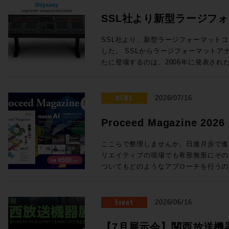
SSL社より新型ラージフ
Odysseyが発表！
SSL社より、新型ラージフォーマットコン
した。 SSLからラージフォーマットアナログインラインコンソールが新
たに登場するのは、2006年に発表されたD
年ぶり！同社ORACLEアナログコンソールで
クノロジーを中核とし、24chから96
オコンソールです。 Oracleで完成したActiveAnalogueテクノロジーを採
NEWS
2026/07/16
用 SSLの新たなラージフォーマットコンソール「Odyssey」には、昨年
発表されたORACLEアナログコンソー
Proceed Magazine 2
「ActiveAnalogue」が採用され
music AI
AD/DA変換を伴わないフルアナログ回
ここらで整理しませんか。日進月歩で進む
でリコールすることができ、伝統的で妥
リエイティブの現場でも有形無形にその
代のニーズに適う利便性を両立すること
ついてもどのようなアプローチを行うの
ダイナミクスの搭載 ・ラージ＆スモー
ろ。そこで、、、一旦ここらで整理しま
度なセッションリコール ・DAWコントロ
めてみましょう、というのが今回のProcee
ルから引き継がれる SSL Super Ana
る間にも刻々と状況は変わりそうですが
Event
2026/06/16
成 24フェーダーから96フェーダーまで、柔軟な構成が可能 Odysseyは
タイミングでもあります。他にも、Soun
・チャンネルラック ・センターセクシ
クシーンを支えてきた３つのスタジオ、L
【7月展示会】関西放送機器