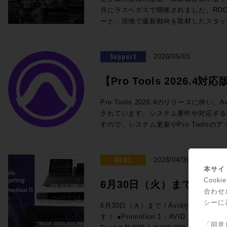
@London ★ROCK ON PRO 導入事例 IMAGICAエンタテインメントメ
を迎えての徹底解剖。ぜひ合わせてご参加ください！
SoundGridスターターセット ・SuperR
月にラスベガスで開催されました。ROCK
ディアサービス 新宿アニメーションスタジオ ★ROCK O
チラから！ ■ケーブル技術ショー 2026 ＞＞ 事前来場登録制：公式サイ
DM7用I/Oカード この夏のライブ現場はもちろん、放送局の可搬システム
ーと、現地で最新動向を取材したスタッ
Technology ELEMENTS ケース
ト（https://www.catv-f.com/top.html） 期間：2026年7月23日(木)・
としても活躍するLV1をぜひご検討くだ
施いたします！ 本セッションでは、Blackmagic Designが発表した話題
Dolby Atmos搭載の箱根ロープウェイ 音箱
日(金) 場所：東京国際フォーラム ホールE ☆ROCK ON P
わせも受付中です。 ☆プロモーション概要☆ 内容：対象のWaves Live
のライブミキサー「Fairlight Live」、
@Las Vegas "幻の島"と360度の波の音〜
ELEMENT
製品を期間限定の特別価格でご提供 期間：
システム「TCA Package」をはじめ
Support
ップ〜 ★Build Up Your Studio パーソナル・スタジオ設計の音響学 その
2026/05/01
月31日（金）予定 ◎期間限定セット 一覧 人気のLV1 Classicコンソール
クションツール、そしてAoIP / MoI
33 特別編 音響設計実践道場 1/1 の
と24in/18outのステージボックスに
で、現地で直接見てきた"いま"のメデ
を探せ! 1/10残響室を作ろう その3〜 ★Power of Music sonible
【Pro Tools 2026.4対応
eMotion LV1 Classic 通常価格：¥1,
メーカーの協力による実機展示とともに
smart:comp 3 / ROTH BART BA
常価格：¥660,000（税込） 通常合計¥2
ト情報一覧
トプロダクションに携わる皆さまにとっ
回！！ ★BrandNew iZotope / SSL / LEWITT / Softube / PositiveGrid
Pro Tools 2026.4のリリースに伴
¥2,200,000 (税込) ROCK ON PROでお見積り＆ご購入！>> Rock oN
設計のヒントとなる内容です。現地へ訪
/ United Studio Technologies IK Mu
されています。システム要件や対応する
Line eStoreでお見積り＆ご購入！>> ＊R
のテクノロジー・トレンドのポイントを
Empirical Labs / KORG / Sound Particles ★FUN FUN FUN 
すので、システム更新やPro Tools
ス会員アカウントを作成でお見積り作成が可
ます。皆さまのご参加をお待ちしております。 ■NAB2026
ベのイケイケゴーゴー探報記〜！ GIZMO MUSIC ライブミュージックの
参照ください。 Pro Tools新機能・要件 Pro Tools 2026.4 リリースノー
LV1 Classicコンソールと16in/1
Report!! 開催日時：2026年5月26日
神髄 ◎Proceed Magazineバックナンバーも好評販売中！ Proceed
ト 最新バージョンのシステム要件、オ
向けの定番セット ・eMotion LV1 Classic 通常価格：¥1,925,000（税
13:30~18:00 会場：LUSH HUB 東
Magazine 2025-2026 Proceed Magazine 2025 Proceed Magazine
などの概要が一覧できます。 Pro Tools ドキュメント マニュアルや新機
NEWS
2026/04/30
込） ・IONIC 16 通常価格：545,6
フラッツB1F 参加費用：無料 参加申
2024-2025 Proceed Magazine 2024 Proceed Magazine 2023-2024
能ガイドです。新バージョンが出るたび
本サイト
¥2,470,600（税込）→セール価格：¥2,090,000 (税
録をお願いいたします。 定員：50名 本イベントはお申し込みを締め切り
Proceed Magazine 2023 Proceed Magazine 2022-2023 Proceed
されます。過去のバージョンのドキュメ
Coo
6月30日（火）まで！Av
でお見積り＆ご購入！>> Rock oN Line eStoreでお見積り＆ご購入！>>
ました ◎タイムスケジュールのご案内 ◎セッションのご案内
Magazine 2022 Proceed Magazine 2021-2022 Proceed Magazine
Pro Tools システム要件 Pro To
合わせ
＊Rock oN Line eStoreにてビ
◎Session1「テクノロジートレンドはど
ァーが3連発！
2021 Proceed Magazine 2020-2021 Proceed Magazine 2020 Proceed
ペックなどが記載されています。 Pro Tools OS (オペレーティングシス
シーに
6月30日（火）まで！Avidからスペシ
成が可能になりました！ YAMAHA DM7でWavesプラグインが使用でき
新製品から見る次世代の制作システム〜」 13:30〜1
Magazine 2019-2020 Proceed Magazineへの広告掲載依頼や、内容に関
テム) 互換性 リスト Pro Toolsのバー
す！ ●Promotion 1：AVID S1 AND DOCK PROMO Avid S1、または
るスペシャルセット。 DSP処理によ
年ぶりのNABでの変化は大きなもので
するお問い合わせ、ご意見・ご感想など
表です。 Pro ToolsでサポートされるAppleコンピュータとオペレーティ
「同意