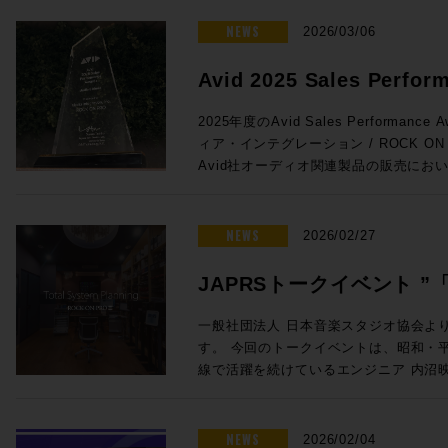
がりを維持しています。こうした経験を活
ンをぜひご活用ください。 プロモーション概要 ◎期間：2026/3/16 ～
法 未知の不具合が発生した場合に、コ
と。特にオートメーションの書き込みの
が変化するあらゆるユーザーニーズに対
2026/4/13 ◎内容：下記年間サブス
NEWS
お試しいただきたい方法です。 コンピューター最適化ガイド – Mac及び
2026/03/06
とで効率が上がる作業との相性は抜群です
成果をコミュニティにフィードバックし
対象製品 Pro Tools Ultimate 年間サブスクリプション新規 通常価格：
Windows Pro Toolsをインスト
Euconの精度はHUIの8倍。サードパ
てテクノロジーは、彼の25年以上にわ
¥92,290（税込） プロモ価格：73,832（税込） Rock oN Lin
イドです。 Pro Tools のバージョンとリリース日 Pro Tools の macOS
Avid 2025 Sales Perfor
よりスムーズでストレスのないフェーダ
るパッションとなっています。 ◎Session3「進化を続けるミキシン
購入>> Pro Tools Studio年間サブスクリプション新規 通常価格：
26 Tahoe、macOS 14 Sonoma と 
Avid S1単体でももちろん便利に使用でき
& Music を受賞しました!
グ・コンソール eMotion LV1 Classic, C
¥46,090（税込） プロモ価格：36,872（税込） Rock oN Lin
Pro Tools | Carbon システム
2025年度のAvid Sales Performance 
せることで、小型フェーダーをまるで大
Livebox、NAB 2026最新情報」 15:20〜16:05 ●Waves eM
購入>> Pro Tools Artist 年間サブスクリプション新規 通常価格：
るコンピュータ、対応OSからユーザーガイ
ィア・インテグレーション / ROCK O
とが可能に。その場合はメーターをはじ
Classic 発売後約1年以内に世界で数
¥15,290（税込） プロモ価格：12,232（税込） Rock oN Lin
| Carbonに関する情報がまとまっています。 ROCK ON PROで
Avid社オーディオ関連製品の販売にお
iPad/タブレットとの使用がさらにお
の一体型ミキシング・コンソールの最新
購入>> Media Composer Ultimate 1-Year Subscription NEW 通常価
Tools HDXシステムをはじめとした
し、広くAvid製品の普及に努めたこと
プロモ対象となることが少ないこの2機
に発表されたV16メジャーアップデー
格：¥83,270（税込） プロモ価格：66,616（税込） R
す。スタジオの新設や機器の更新をご検
ます。 賞名にもあるAudio & Musicの分野においてAvid製品は確固たる
れたArtis Mixを使い続けているプ
ートと追加ライセンスだけで、最大入力C
eStoreで購入>> Sibelius Ultimate サブスクリプション (1年) 通常価
ください。
スタンダードとなっており、制作におけ
NEWS
えのまたとないチャンスをお見逃しなく！ ●Promotion 2：PRO TO
2026/02/27
が44バスから52バスに増えるなど、発
格：¥30,690（税込） プロモ価格：24,552（税込） R
実です。このコア分野で今回の褒賞をい
| MTRX STUDIO IN A BOX PROMO ●Pro Tools | MTRX Studio購入で
います。 ●Waves Cloud MX Audio Mixer eMotion LV1 Classicとほぼ
eStoreで購入>> Sibelius Artist サブスクリプション (1年) 通常価格：
支持のおかげでございます！厚く厚く御
TB3モジュール + Pro Tools Studio無償提供！ ・Avid Pro T
JAPRSトークイベント 
同等の機能をAWSのインスタンス上で実現
¥15,290（税込） プロモ価格：12,232（税込） Rock oN Lin
リエイティブワークが一層充実したもの
Studio 価格：¥771,100（税込） ・TB3
上から受け取り、クラウド上でミックスが可能
購入>> 新たな春の到来とともに、新たな創作環境を手にいれる良い機会
言」〜音楽感動を伝える感
トに至るまで更なる邁進を続けてまいり
・Pro Tools Studio永続ライセンス：
一般社団法人 日本音楽スタジオ協会よ
サーの運用方法を解説します。高速な回
としてぜひご活用ください！ソフトウェ
グレーション並びにROCK ON PRO
¥998,470（税込）→プロモーション価格：¥771
す。 今回のトークイベントは、昭和・平成・令和の各時代において第一
開催のお知らせ
ングとオペレーションが可能なCloud
ROCK ON PROまでお気軽にどうぞ！
し上げます！
PROでお見積り＆ご購入！>> Rock oN Line eStoreでお見積り＆ご購
線で活躍を続けているエンジニア 内沼
放送でも複数使用されました。 ●Waves SuperRack LiveBox (MADI /
https://pro.miroc.co.jp/headline/pro-t
入！>> ＊Rock oN Line eSto
オ長 高田英男氏の進行のもと、内沼氏
Dante) SuperRack LiveBoxは
見積り作成が可能になりました！ フラッグシップMTRX IIの弟分とし
までのご経験を深堀りする貴重な機会です。 若手レコーディン
VST3プラグインもライブ／ブロード
て、かつてのHD Omniのようなポジション
ニアの方や将来エンジニアを目指してい
NEWS
2026/02/04
するオールインワンのプロセッサーです。Imme