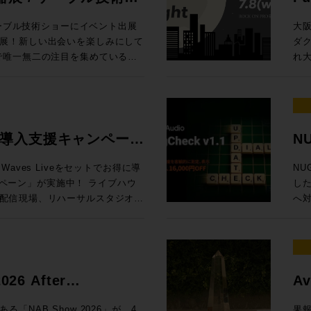
の内容でお届けします！
Ses
、EQをはじめとしたアナログプ
プ。 最
/ 
ケーブル技術ショーにイベント出展
大
最大で4台、つまり、96chまで
したよ、音楽なAIで。これまで、
東京
展！新しい出会いを楽しみにして
ダ
クションラックはどのサイズのサ
視線を送っていました。これくらい
より
れ大
タリング、バスプロセッシングな
（がんばれば）自分でできるし、っ
内 【1セッション・1時間・各回5名様限定】 Genelec エクスペリエン
展示！オンプレでありながらクラウ
キ
yコントロール
ちゃって。完全にわかりやすくAI
ス・
フローに合わせた機能を提供する
する
hannelセクションで構成され
、作曲自体や制作アシストのみな
を
、Q-SYSとオリジナルアプリ
MA
のディスプレイ内で起きること
き、
RO独自のアナウンス収録ソリュー
Da
センター）から、１ベイずつ増やす
柄と言えるでしょう。今回の
ご体験
場
ive 導入支援キャンペーン
NU
ター8フェーダーまで選択が可能。
動向も含めてテクノロジーがどのような
日（木
質問・ご相談はもちろん、導入事
と
グ・インライン・コンソール
AIマップ」を整えます。皆さんが
定 ●イマーシブ・ルーム 【当日設置のモニター】8381A、8341A（Dolby
記
タッフが丁寧に対応いたします。
ょう。 ※7/1追加情報 Blackmagic Design 
aves Liveをセットでお得に導
NU
しては仕様により都度お見積り、ご
、クリエイターが携えるべきこれ
At
い。 ■第11回 関西放
20 実機展示決定
ン」が実施中！ ライブハウ
した
ーム、または、弊社営業担当まで
ょう、bon voyage！
Music 
ttps://www.tv-
Da
配信現場、リハーサルスタジオ、
へ
ページ 定価：500円（本体価格455円）
83
Da
現場に対応するWaves Live
ット機能
 （画像クリ
Music、
PRO /
会1
ーバ、16+1フェーダーをオールイ
¥1
ジャパン） オーディオ
市北
ion LV1 Classicと規模に合
ス
場に何をもたらすか〜 AIは今何を
門媒
 oN Umedaにて機器展にも出
お申
いますぐライブサウンドの現場で
明確
 Suno社インタビュー / 用途別
As
トをさらに深掘りするスペシャル
7/8（
ャルセットです。 期間限定
ロモ
6 After
Av
サ
会「
LV1 Classicコンソール＋ステー
当）
Grove Studios / Air Studios
技術
icのSystem-Tと、ELEMENTSにゲスト
な懇
賞
ー向け、SuperRack
11日（木）17時
NAB Show 2026」が、4
果報