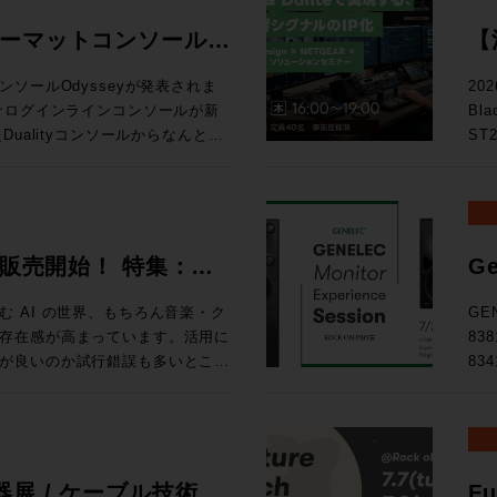
ォーマットコンソール
【
る
ソールOdysseyが発表されま
20
Bl
D
ualityコンソールからなんと20
ST
ー
確立したActiveAnalogueテ
テム
chまでのシステムに対応するスタジ
の次
ス
い！ トピックス ★ST2110・Danteを活用したIPシス
ルで確立された独自技術
映像
026 販売開始！ 特集：
Ge
ている。これにより、信号経路に一切の
によ
開
路でありながら、各種設定を一瞬
え方 
 AI の世界、もちろん音楽・ク
GE
協のないサウンドクオリティと現
9月
存在感が高まっています。活用に
83
を可能にしている。 ・全CHへの
東京
が良いのか試行錯誤も多いとこ
83
ルのダブルフェーダーを搭載 ・高
◎定員
せんか、あふれる情報を取りまと
Expe
ールの統合 ・SL9000コンソー
りました。 タイムテーブ
d Magazineです。整理してい
名
logue サーキットに基づいた回路構
るこ
、世相の移り変わりを考える良き
た。
い
d Tripはロンドンのミュージッ
GE
ョンラック ・コントロールサーフ
.A.からはボブ・クリアマウンテ
品、そし
展 / ケーブル技術シ
Fu