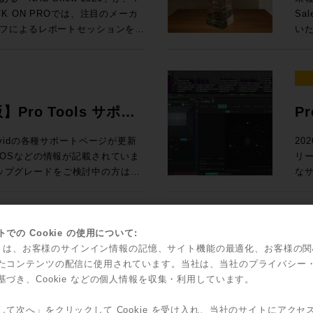
Ge
 参加申し込みはコ
た
ack SoundGridユーザー向けの
67,6
 ON PROでは、注目のメーカ
Sa
N PRO
2
測とい
入！ Rock oN eStoreで見積もり&購入！ ＊Rock oN Lin
フによるレポートセッションを実
いた
スタディで見る、現場実装 世界初！
ス
24
Se
さい！ 導入前にデモのお問い合
ジ
んとラスベガ
（OTOBACO） Studio DMI
課題を
RO /
Liv
NUGEN 
SSL System-T技術を活用した新
れて
360 Reality Audioワークショ
PRO） 大手レコーディングスタジ
S ブース番号：B-35 皆様のご来場、お待ちしております！
て発表
2026年5月12日（火）10時〜7
ル
、AI・自動化技術、リモートプロダ
介
器
SM
Di
PによるIPプロダクションの最前線ま
そ
世界で音響設計！ 〜第十四回 吸音材
ク
ション
よる即戦力のスタンダードセット ・
測
ィアテクノロジートレンドを、参加
発表
を
版】Pro Tools サポー
P
Fairlight
925,000（税込） ・IONIC 24 通
ポ
お届けします。放送・配信・ポス
ジア
RON 激動の10年と「音いじ」300
して
オー
,585,000（税込）→セール価格：
のクオリ
ラ
て、次の設備投資やワークフロー
だ
Sa
い、Avidの各種サポートページが更新
20
たソ
の技
問できなかった方も、今の世界で
ア
ltimedia / WAVES / NEUMANN
立つべく
OSなどの情報が記載されていま
リ
表
ock oN Line eStoreにてビジネ
ー
効率的にキャッチアップいただけ
Au
SCFEDイ
アダ
のアップグレードをご検討中の方はご
なサ
ー
能になりました！ 人気の
析
 After
とでご
の粋
ロードが可能です
てい
2outのステージボックスによる中小規模
体
（火） 開場13:00 、セッション
ポートはこち
Po
ーサライズ/インストール、新機能
ク
フ
聞
京都渋谷区神南1-8-18 クオリア神南
ィ
ー
対応
で
00（税込） 通常合計
ッド
込方法：お申込フォームより事前登
愛
ッ
に更新され、日本語版も順次追加
ど
での Cookie の使用について:
に
込) ROCK ON PRO
瞭
ス
ントもダウンロードできます。
機能
kie は、お客様のサインイン情報の記憶、サイト機能の最適化、お客様の
ィックで確認
idからスペシャルなオフ
S
要な
す。
olsを動作させるための基本的なマシンス
ッ
たコンテンツの配信に使用されています。当社は、当社のプライバシー
Sales Depa
ジネス会員アカウントを作成でお見積り作
ご
こへ向かう？ 〜NAB 2026での
ブ
で
の効率ア
基づき、Cookie などの個人情報を収集・利用しています。
ソールの
ャルなオファーがなんと！3連発で
FL
4:15 私にとって、3
て
ジョンと、macOS/Windowsの対応
Too
Co
Re
る定番プラグインのライブミックス
した。もちろん、継続的に業界へ
ございましたら、下記コンタクト
ィオ環境へ提
ライセ
して次へ」をクリックして Cookie を受け入れ、当社のサイトにアクセ
そし