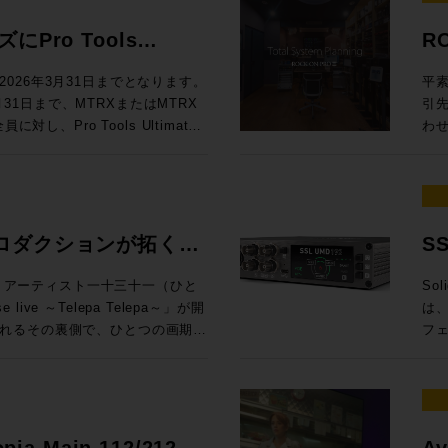
効な
◉定員：各回15名 お
料
ドに定評があるDADが提供する
To
ても、大変興味深い内容となって
製品にしない ELE
Au
.1.4、7.1.4、9.1.4バスに
ム：
ンロ
Mixing En
員：30名 Day2：7/8（水）は懇親
は一線を画するサウンドクオリティ
M
え
スクリプ
Pro Tools
R
Rack SoundGridシステムと
Au
Li
で
19
512という巨大なマトリクスルーティ
グ
ームをご利用ください。 トー
EL
= 
します。 講師：山口哲
ニタ
問い
ル
するプロモーションが開
しい
るDADmanに標準対応してお
うだ。 UIも全面刷新され、3D・アニ
楽感動を伝える感性・技術への深
フ
での
026年3月31日までとなります。
平素
ンテグレーション MI事業部
第4世
自
と
るスペックを有するほか、16x16アナ
プ
オ協会（JAPRS） 日時：2026
ラ
プロファ
3月31日まで、MTRXまたはMTRX
引
SLコンソールの方向性」 16:15〜
代
楽体験を提供し
（※
ら様々な機能にアクセスできるな
能
開演 会場：東京ウィメンズプラザホー
イ
Ca
し、Pro Tools Ultimate
わ
校
Audioクリ
※
い設計となっています。 本プ
語対応も実現した
区神宮前5−53−67 東京ウ
ない関
定。
モーションを実施中！ 対象
だき
してSystem T V4.3ソフトウェア
い
Vi
ご
erbolt 3インターフェイス機能を追
イン
 （※学生・未成年は無料） 申込方
帯
年 
ィベートした方は、Avidアカウ
をいた
汎用OnPremサーバーで展開できる
た
順
RX StudioをPro Toolsの
Re
さい。
が
¥60,0
wnloaded”（まだダウンロードされてい
(月
d Control)プロトコルによる外部
再
き
by Atmos外部レンダラーのI/Oと
パ
純
金) ¥1
ltimate永続ライセンスがデポジッ
場合
されていたFlypack Tourの紹
制
変
ニメ制作でDubber Pro
DAWを
う
ご
ングで有効化することが可能で
りい
ロダクションが拓く、
S
運
は
インI/Oのアップグレードとして
Z
って
360V
ィが全く
様
としても活用できるプロモーショ
音
融
可能性。
イ
htt
万円相当）が付属するこの機会を是非ご活
KYOにて、アーティスト一十三十一（ひと
Sol
介 GeG 現在までにプロデュースした楽曲の総ストーリミング数は10億回
は
が一段と高まっ
れ
pro
Live & SMPTE-2110IP対応製
live ～Telepa Telepa～」が開
は、
超
デ
セプ
htt
を無償提供 実施期間：2025/8/1～
れるその裏側で、ひとつの画期的
フ
ー
らの乗り換えで、 MTRX II &
録
年
htt
降、プロモ期間中に対象インターフェイ
E-2110 100Gイーサネットにネイテ
HKテクノロジーズが中心となり
向上さ
Ge
（税別）を割引いてご提供します。
期、
大した。 日進月歩で進化する
ティベートが完了された方 配布方
郡も紹介させていただきます。
クションによるイマーシブオーデ
旬、
ブ
税込¥1,089,000（税別：
ー
化
ト ※本プロモーションは世界各国
会場、中継車、ミキシングスタジ
ス
動範囲は
¥357,720（税別：¥325,200）
のマイ
指す
か月お待ちいただく場合がござい
当日は日本法人スタッフも登壇いたしま
れまで実現が困難だった場所でのイ
多チ
悠
315,200） →プロモーション価格：
え
ク
せる可能性を探るというものだ。
接続
つ
opia Main 112/212 /
Av
ラッ