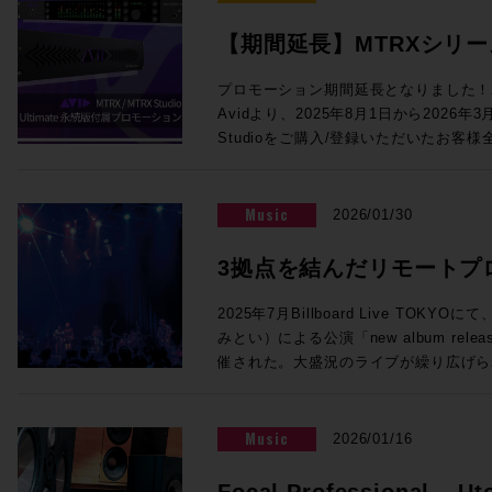
めて色付けの少ない透明感のあるサウン
コーディングに関わる多くの皆様にとっ
対応、モノラルのあらゆるVST3プラグインを5
音声処理回路により、HD I/O時代と
います。 この貴重な機会をお見逃しなく！ ご参加を希望の方は下記イベ
【期間延長】MTRXシリーズに
インサート可能になりました。従来のSuper
を提供します。64ch Dante、512x
ント概要内のリンクより、お申し込みフォ
のアプリケーションや機能の違いについても解説
Ultimate永続版が付属
ング＆モニターコントロール機能を提供す
クイベント「内沼映二からの伝言」〜音
プロモーション期間延長となりました！2
氏、佐藤翔太 氏 株式会社メディア・イ
り、Dolby Atmos制作にも対応でき
堀〜 主催：一般社団法人 日本音楽スタジ
Avidより、2025年8月1日から2026年
催！【3/31まで】
◎Session4「NAB2026で提示したS
ログI/O標準搭載、フロントパネルか
年5月2日（土）14:00開場／14:30
Studioをご購入/登録いただいたお客様全員に対
17:00 NAB2026で発表されたLive Console V6.2ソフトウェアの紹介、
ど、個人で活動するユーザーにも使いやす
ル 〒150-0001 東京都渋谷
永続ライセンスを提供するバンドル・プロ
新製品UMD192とST2110 Bridge、そ
ロモでは、このMTRX StudioにThund
ィメンズプラザB1 入場料：2,000円
MTRXインターフェイスをご購入/アクテ
で実現するST2110 I/F、AWSおよび
加するTB3モジュールがなんと無償で付属！MT
法：お申込みフォームよりお申込みくだ
ント内、「“Products Not Yet Do
VTE(仮想エンジン)、OSC(Open Soun
Music
2026/01/30
Native I/Oとして使用するもよし、Dol
ない製品）」セクションにPro Tools U
との連携の強化、TCA Flypackおよび展示
して使用するもよし、小規模な映画制作やア
トされます。ライセンスは任意のタイミ
介を行います。 講師：澤向琢 氏 ソリッド・ステート・ロジック・ジャパ
3拠点を結んだリモートプ
ToolsのI/Oとして活用するもよし。メ
す。 1台でシステムの中核となるMTRXインターフェースに、世界標準の
ン株式会社 システム事業部 SSLジャパンでラージフォーマット・デジタ
も、それ以外の箇所のクオリティアップ
イマーシブライブ配信の
ProTools Ultimate（税込¥23
ルコンソールの技術サポートを担当 ◎Session5「ブラックマジックデ
2025年7月Billboard Live TO
ンです！ ●Promotion 3：PRO TOOLS | MTRX II DIGILINK TRADE-IN
用ください！！ 概要：対象インターフェイスのご購入/アクティベートで
ザインNAB 2026アップデート Fairlight 
みとい）による公演「new album release 
PROMO ●プロモーション内容 DigiLink搭載インターフェース（Avid /
Pro Tools Ultimate永続ライセンス
品」 17:10〜17:55 NAB2026にて発表したFairlight Live、及びFairlight
催された。大盛況のライブが繰り広げら
Digidesignまたはサードパーティ製）か
2026/3/31 対象者：2025/7/1以
Live Audio Panelを中心に、SMPT
な実証実験が行われていた。株式会社N
OPカードの購入費用から¥200,000
スを購入し、Avidアカウントへのアク
ィブ対応したライブプロダクション製品
行われたその試みとは、リモートプロダ
ご購入例） ・MTRX II ベースユニット：
法：対象Avidアカウントへのデポジッ
講師：ピーター・チェンバレン 氏 ブラックマジックデザイン株式会社
ィオのライブ配信実証実験である。公演
Music
2026/01/16
¥990,000） ・MTRX II DAカード：税込
で実施のため、対象製品は納品までに数
DaVinci Resolve開発責任者 ＊
オの3拠点をIPで接続することで、こ
通常合計税込¥1,446,720（税別：¥1,
ます。 対象製品 Pro Tools | MTRX II Base 内蔵SPQ、Dante 256 Ch内
す。 【出展社展示】 >>>Avid Technology / HP Pro Tools 2026.4で
マーシブオーディオライブ配信を実現さ
Focal Professional – Ut
税込¥1,226,720（税別：¥1,115,200） ●申込方法 ・下記お問合せフォー