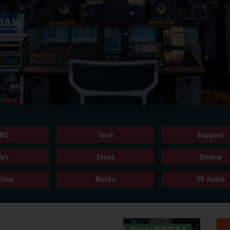
WS
Tech
Support
les
Event
Review
tion
Works
3D Audio