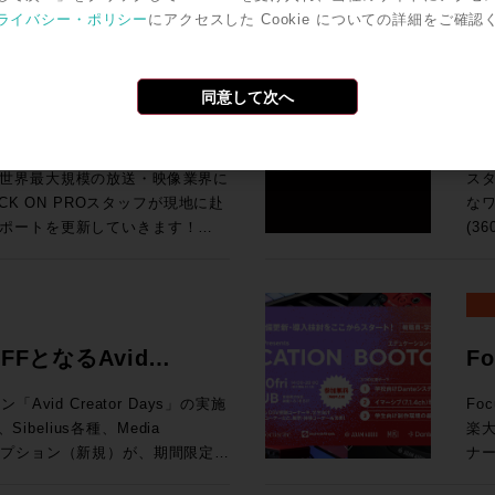
今回
ば、下火になっているものもあ
ワ
ro Toolsの動作検証が実施されて
号化
ライバシー・ポリシー
にアクセスした Cookie についての詳細をご確認
汎用
o Tools | MTRX Studio購入する
の
Grid
ンドの移り変わりの早さを改めて
タ
Pro Toolsでサポ
でも
So
ールとPro Tools Studio永続ライ
音
I/O Card for Yamaha DM7
品・新情報のご紹介とともに、業
な
オペレーティング・システム（英
H
よび展
期
・SoundGrid Extreme
をダイジェストにてお伝えいたし
ァ
検証が実施されているWindowsコン
で
同意して次へ
HP ●UMD192：今春販売を開始したUMD192はUSB、MADI、Danteを相
ターフェース(Avid/Digidesignまた
の要求
U Rack Ears for Half-Rack
ク
調
互
MTRX IIベース・ユニットおよ
チ
9,800（税込） 通常合計
ポート！現地ラスベガスか
3
ョ
れた機能に関する動画です。動画右下の歯
Pr
です。 ●TCA Flypack, Flypack 
入で￥200,000割引！ 久々
SP
K ON PROでお
のデモンストレーションを行って
ス
択すると音声が日本語に自動翻訳
Au
知
プ
モーションする企画が3連発で出
ィア
世界最大規模の放送・映像業界に
ス
像と音声を繋ぐワークフロー運用
サ
202
ン
！ということで、3プロモーショ
SP
ネス会員アカウントを作成でお見積り作成
CK ON PROスタッフが現地に赴
なワ
基づく商品説明、技術解説、シス
峰の一台です。 83
S6 サポート
開発
てい
れのキャンペーン詳細をご確認く
が、
ポートを更新していきます！
(3
「T
To
Li
と
idネットワークに追加する拡張カード
イブミキサーFairlight Live
共にお迎
試
vidビデオ機器とドライバのバージョン
ーション
す。 ●μVTEはひとつのプロセッシングユニットに複数
ク
a DM7 Consoles 通常価格：
の技術を活用した新システム「TCA
「
の最新リリース（2026.4）に加
が
（Fraunh
アク
¥199,100（税込） ROCK ON
よ
K ON PROでお
リモートプロダクションツールなど
360VM
携により、制作ワークフローをさらに
マ
能 （P
Tの
ンツ
20206まと
ンダ
ウェアもご紹介します。 講
ス
ンク、ビデオ・サテライト及びビデ
の頭
られています。 
にてビジネス会員アカウントを作成でお見積
AD
ネス会員アカウントを作成でお見積り作成
ください。 >> Rock oN
完結：
nology シニアオーディオアプリケ
FFとなるAvid
F
境となっています。 
奨の構成について確認できます。
向上
ン株式会社
制作
オ
202
diaCentral |
モバ
ルコンソ
み
ション開催！
ャ
ROCK ON PROにお任せく
モニタリン
在はAvidのAPACのシニアオー
vid Creator Days」の実施
Fo
17
lay) を Pro Tools 2018以降と使用す
ァイ
x 
お見積
ム
プ
として、テレビやオンライン向け
楽
赤坂
応
19:15 高機能なMAMを持つELEMENTSとBlac
Storeにてビジネス会員アカウントを作
な
です。 ※本プラグインは追加料金なしでご
Apple、Amazon、三菱、
ブスクリプション（新規）が、期間限定で
ナー
録をお
シブミ
わ
ン
大
5
等のクライアントと、業界とのつな
年度を迎える今、このプロモーショ
催されます。 現在、
場
はこち
ェア
ーなしでは絶対になし得ないこ
でを
可能となります。 