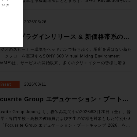
のリリースは単なる機能追加にとどまらず、SPAT Revolutionそのも
ーと極限の精度を両立した、新世代の3ウェイ・ミッドフィールドモニ
標準MPEG-Hに対応 （Pro Tools StudioおよびUltimateのみ） 国内
くださ
OnPremサーバーで展開できるVTE(仮想エンジン)、OSC(Open
の役割を再定義してしまうかのような画期的な内容。マルチメディア録
ー。独自開発の最新同軸ドライバー「MDC™」がピンポイントの正確
次世代放送向け規格として2027年からの本格導入が進行中のMPEG-
und Control)プロトコルによる外部との連携の強化、TCA Flypackお
/再生機能、ADMインポートやオブジェクト・アニメーション、外部同
音像定位と厳格な位相特性を実現。さらに、強靭な15インチ・ウーフ
。従来のステレオに加え、複数のオプショントラックを持つことが可能
示されていたFlypack Tourの紹介を行います。 >>>SSL JAPAN /
、AUXセンド、そして全面刷新されたUIと専用プラグインなど、現場
NEWS
2026/03/26
ーと新設計のトライアングル型ダクトにより、大音量時でも歪みのない
、イマーシブミックスの再生に対応するほか、ダイアログトラックの強
に直結した機能が一挙に実装された。 ●メーカーHPはこちら マル
リーンで包み込むような重低音を再生します。GLM™キャリブレーシ
や多言語放送などのインタラクティブ放送にも対応することができる。
に変換できるオーディオインターフェイス・フォーマットコンバーター
メディア録音/再生とADMインポートで、コンテンツ統合の壁を突破
60VME プラグインリリース & 新価格帯系のお
ン技術にも対応し、部屋の音響特性に合わせた完璧な補正が可能。プロ
o Toolsユーザーに身近なところで言えば、すでにSONY 360 Reallity
Tour：TCA(テンペストコントロールア
AT Revolution 26.04の最大の目玉機能が、新搭載された「マルチメデ
タジオのミキシングやマスタリングはもちろん、色付けのない「真実の
dioのコンテナファイルとして使用されている規格だ。 Pro Tools
らせ
リ)にオンライン機能が追加され、汎用PCにインストールすることでコ
録音/再生（MultiMedia Recording and Playback）」だ。これまで
タジオのスピーカー環境をヘッドホンで持ち歩く。場所を選ばない新た
ウンド」を追求するハイエンドなホームリスニング環境にも最適な最高
6.4では、Pro Tools StudioおよびUltimateに、Fraunhofer IIS 社が
ソールレスでのルーティングや信号処理が行えます。NABで展示され
AT Revolutionはリアルタイムの空間音響エンジンとして機能してきた
ークフローを実現するSONY 360 Virtual Mixing Environment
41A（Dolby Atmos） SAM™ スタジオ・モニター
したMPEG-H Rendererプラグインが無償で付属しており、Pro
た「Tour」はフェーダーパネルBoxの内部に8ch Mic/Line Inと4ch
今バージョンではSPAT Revolutionに直接録音・再生することが可能
60VME)は、サービスの開始以来、多くのクリエイターの皆様に驚きと
he Ones」シリーズの8341APと7370Aによる7.1.4chのDolby Atmos
olsから直接イマーシブ・コンテンツのモニタリングやディストリビュ
ne Out、Network Switchを内蔵したオールインワン仕様のFlypackで
なり、事前制作されたマルチトラック・コンテンツとライブ・オブジェ
えいただいています。 この度、さらに導入・活用の幅を広げる
聴環境。調整された空間と、GLM™による完璧なキャリブレーション
をすることができる。 MPEG-H Audioの詳細はこちら
のサーフェスから
ト・ミキシングを、単一のプラットフォームでシームレスに管理できる
新機能の追加」および「新価格体系」についてご案内いたします。
融合し、プロの制作基準を満たす「正解の音」と、圧倒的な没入感のイ
ofer IIS）>> Dolby ヘッドフォン・パーソナライゼーション機
セスしてフル機能のミキシングを行える新しい構成です。 ●System
うになった。空間音響エンジンとしての枠を超え、イマーシブ・コンテ
Eプラグイン 登場 これまでスタンドアロンアプリで行っていたレ
Event
2026/03/11
ーシブ・サウンドを同時に体験できる、まさに音響の未来を体現したシ
ro Tools StudioおよびUltimateのみ） この機能は、ユーザー個人
新ソフトウェアV4.3はST2110 I/Fへの対応など新しい機能強化が図
制作・再生のハブへと進化とも捉えることができそうだ。 さらに、
リング処理が、ついにDAW内で行えるようになります。 ◎DAW内で
テム。次世代のイマーシブ制作において、最適解のひとつを提示する環
部伝達関数を用いてヘッドホンでのDolby Atmosモニターの精度を
講師：澤向琢 氏 ソリッド・ステート・ロジック・ジャパ
M（Audio Definition Model）インポート機能の追加により、DAWで
AAX / VST3 / AU フォーマットに対応。 ◎スムーズな切り替え：
ocusrite Group エデュケーション・ブートキ
募集要項 ■Genelec Monitor Experience Session
させる。ユーザーがスマートフォンのカメラとSonarworks社の無料
 システム事業部 SSLジャパンでラージフォーマット・デジタ
したDolby Atmos® ADM-WAVをSPAT Revolution内に直接取り込
ーディオデバイスを変更することなく、制作中のDAW内で即座にVME
6 開催日時： 2026年7月23日（木） 11:00 / 13:00 / 14:30 / 16:00 /
イルアプリSoundID Toolsを使って作成したパーソナライズ・プロフ
ールの技術サポートを担当 ◎Day2：Session1「ELEMENTS
、任意の空間にリアルタイムで再レンダリングすることが可能に。ステ
ンプ 2026 開催
グが可能です。 ◎マルチアウト対応：複数トラックに別々の
cusrite Group Japanより、春休み期間中の2026年3月20日（金）、音
:30 会場：GENELEC エクスペリエンス・センター Tokyo 東京都港区
ルをPro Toolsに読み込ませて使用する。 自分自身の頭部伝達関数に
Blackmagic Davinciが生み出すワークフロー」 7/8（水）18:30〜
の分割やオートメーションの再構築といった手間のかかる作業は不要に
ロファイルを立ち上げるなど、プラグインならではの柔軟な運用が可能
大学・専門学校・高校の教職員および学生の皆様を対象とした特別セミ
2-22-21 参加費用：無料 参加申込方法：お申込フォームより事前登
じたバイノーラル環境を構築することができるため、より精密なイマー
kmagic Davinciを組み合
るため、イベント現場においても制作意図を損なうことなく準備時間を
利用いただけます。 ※2025年
「Focusrite Group エデュケーション・ブートキャンプ 2026」を開
願いいたします。 定員：各回5名 【ご注意事項】 ※当日は、ご来
キシングをおこなうことができるだろう。 SoundID Toolsの詳細
せることでどのようなワークフローが生まれるのか？単純にファイルシ
幅に削減できる。これらの機能はいずれも「コンテンツ制作から再生ま
月以前にご購入いただいた方は、次回のプロファイル更新時よりご利用
教育現場では「機材の老朽化」「AoIPへの対応」
者様向けの駐車場の用意はございません。公共交通機関でのご来場、も
ら（Sonarworks社WEBサイト）>> トラックピン（トラックの固
だけではないELEMENTSが持つ、MAM、Workflow automation機能
SPAT一つで完結させる」というビジョンを具現化するものだ。 オブ
【動作環境・対応DAW】 OS: macOS 11.7.10以上 /