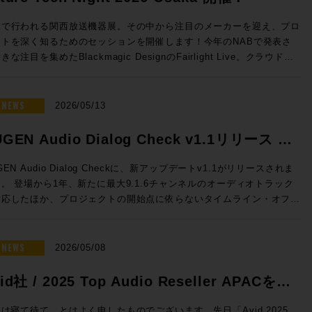
sion 2026 開催日時： 2026年7月23日（木） 11:00 / 13:00 / 14:30
16:00 / 17:30 会場：GENELEC エクスペリエンス・センター Tokyo
阪で行われる関西放送機器展。その中から注目のメーカーを迎え、プロ
都港区赤坂2-22-21 参加費用：無料 参加申込方法：お申込フォーム
クトを深く知るためのセッションを開催します！今年のNABで発表さ
事前登録をお願いいたします。 定員：各回5名 ◎セッションのご案
きな注目を集めたBlackmagic DesignのFairlight Live。クラウドミ
シング対応、新しいコントロールサーフェスなど新機能を積極的に発表
センター Tokyoのステレオ・ルーム、イマーシブ・ルームの2フロア
Solid State LogicのSystem-T。昨年より大きな注目を集める高度な
使った試聴会となります。ステレオ・ルームでは8380Aをご試聴いただ
Mを搭載したファイルサーバーELEMENTS。Blackmagic Design
NEWS
2026/05/13
イマーシブ・ルームでは8381A、8341AでのDolby Atmosシステムを
vinciのスペシャリストを迎え実践的な実機でのハンズオン。展示会会
いただくセッションとなっております。 開催時間：2026年7月23
ではゆっくり聞けない最新の情報も、しっかりと聞くことができるまた
GEN Audio Dialog Check v1.1リリース &
）11:00 / 13:00 / 14:30 / 16:00 / 17:30 ※各回お申込順に5名様限
ないチャンス。夜の時間にゆっくりとプロダクトについて語り合いまし
念特価!
Fairlight Live Audio Panel
GEN Audio Dialog Checkに、新アップデートv1.1がリリースされま
mos） 【試聴可能ソース】CD、DVD、Blu-ray Disc の持参、Apple
！ ■Future Tech Night 2026 Osaka! 開催日時：
。 登場から1年、新たに最大9.1.6チャンネルのオーディオトラック
および Apple TV 4K ●ステレオ・ルーム 【当日設置のモニター】
y1：2026年7月7日（火） 開場18:00 、セッション18:30~20:15
対応したほか、プロジェクトの開始点に依らないタイムライン・オフセ
80A 【試聴ソース】WAV ファイル、CD、レコードの持参、Apple
y2：2026年7月8日（水） 開場18:00 、セッション18:30~19:15 懇親
も追加となります。 このアップデートを記念して、期間限定で
Spotify、Audirvāna ●Guide 浅田陽介（株式会社ジェネレック
9:30〜 会場：Rock oN UMEDA店内 セミナースペース 大阪府大阪
6,000割引の特別価格プロモーションも実施！ 放送、映画、ゲーム、
・ビジュアルの専門媒体の編集長や、世界中の専
区芝田 1 丁目 4-14 芝田町ビル 6F 参加費用：無料 参加申込方法：
トリーミングなどあらゆるコンテンツの要であるダイアログの明瞭度を
NEWS
2026/05/08
体が集まって組織されるEISA（Expert Image and Sound
込フォームより事前登録をお願いいたします。 定員：30名 Day2：
に判断できるこのツール、気になっていた方はお見逃しなく。 ☆プ
sociation）の日本メンバーを担当。世界中のスピーカー・ブランドの
水）は懇親会「Meat The Future」開催!! Day2の19:30からは懇親
ーション概要☆ 内容：Dialog Checkが16,000円割引（100ドル相
id社 / 2025 Top Audio Reseller APACを受
ウンドを体験し、スピーカーの構造や素材、補正にまつわるさまざまな
Meat The Future」を開催！肉肉しくも環境にやさしいZERO Waste
の50,050円（税込）で提供 期間：2026年5月12日（火）10時〜6月
をプロ / HiFi問わず日本のユーザーへ紹介してきた。その過程で
親会を開催します！「Meet」かつ「Meat」なひとときをお過ごしい
しました！
まで NUGEN Audio / Dialog Check 通常価格(税込)：￥
は寝て待て、とはよく申したものでございます。先日「Avid 2025