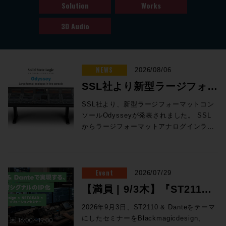
Solution
Works
3D Audio
NEWS
2026/08/06
SSL社より新型ラージフォー
マットコンソールOdyssey
SSL社より、新型ラージフォーマットコン
ソールOdysseyが発表されました。 SSL
が発表！
からラージフォーマットアナログインライ
ンコンソールが新たに登場するのは、2006
年に発表されたDualityコンソールからなん
と20年ぶり！同社ORACLEアナログコンソ
ールで確立したActiveAnalogueテクノロジ
Event
2026/07/29
ーを中核とし、24chから96chまでのシス
【満員 | 9/3木】『ST2110
テムに対応するスタジオコンソールです。
Oracleで完成したActiveAnalogueテクノ
& Danteで実現する、映像・
2026年9月3日、ST2110 & Danteをテーマ
ロジーを採用 SSLの新たなラージフォーマ
にしたセミナーをBlackmagicdesign、
音響シグナルのIP化』