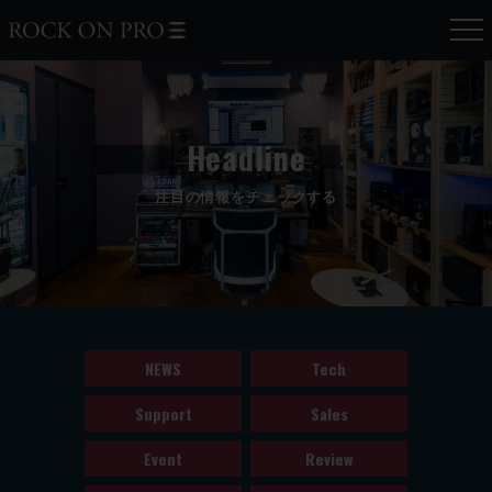
Headline
注目の情報をチェックする
NEWS
Tech
Support
Sales
Event
Review