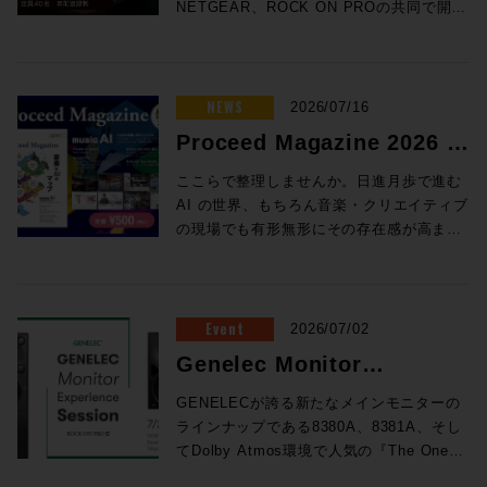
ットコンソール「Odyssey」には、昨年発
NETGEAR、ROCK ON PROの共同で開催
表されたORACLEアナログコンソールで確
Blackmagic Design x
します！ ST2110・Danteを活用した映
立された独自技術「ActiveAnalogue」が採
像・音響シグナルのIP化をテーマに、シス
NETGEAR x ROCK ON
用されている。これにより、信号経路に一
テム構成から実機デモまで、実践的なソリ
切のAD/DA変換を伴わないフルアナログ回
PRO ソリューションセミナ
ューションをご紹介。 放送局の次世代基盤
NEWS
2026/07/16
路でありながら、各種設定を一瞬でリコー
として着実に広まりをみせるST2110をベ
ー開催
Proceed Magazine 2026 販
ルすることができ、伝統的で妥協のないサ
ースに、Danteシステムとの連携までを実
ウンドクオリティと現代のニーズに適う利
際にご体験できる絶好の機会、ぜひご参加
売開始！ 特集：music AI
ここらで整理しませんか。日進月歩で進む
便性を両立することを可能にしている。 ・
ください！ トピックス ★ST2110・
AI の世界、もちろん音楽・クリエイティブ
全CHへのダイナミクスの搭載 ・ラージ＆
Danteを活用したIPシステムの基礎知識↓映
の現場でも有形無形にその存在感が高まっ
スモールのダブルフェーダーを搭載 ・高度
像・音響シグナルIP化の実践例
ています。活用についてもどのようなアプ
なセッションリコール ・DAWコントロー
★Blackmagic Design ✕ NETGEARによ
ローチを行うのが良いのか試行錯誤も多い
ルの統合 ・SL9000コンソールから引き継
るソリューション構成 ★ROCK ON
ところ。そこで、、、一旦ここらで整理し
がれる SSL Super Analogue サーキット
PROによるシステム設計の考え方 ★3社
ませんか、あふれる情報を取りまとめてみ
Event
2026/07/02
に基づいた回路構成 24フェーダーから96
連携によるデモンストレーション 開催概要
ましょう、というのが今回のProceed
フェーダーまで、柔軟な構成が可能
Genelec Monitor
◎日時：2026年9月3日（木）16:00~19:00
Magazineです。整理している間にも刻々
Odysseyは ・チャンネルラック ・センタ
◎場所：ネットギアジャパン セミナールー
と状況は変わりそうですが、世相の移り変
Experience Session 2026
GENELECが誇る新たなメインモニターの
ーセクションラック ・コントロールサーフ
ム 東京都中央区京橋3-7-5 近鉄京
わりを考える良きタイミングでもありま
ラインナップである8380A、8381A、そし
ェイス の３つから構成される。 チェンネ
開催！
橋スクエア 12F（Google Map） ◎定員：
す。他にも、Sound Tripはロンドンのミュ
てDolby Atmos環境で人気の『The One』
ルラックは1台で24ch分の信号を処理す
40名 事前予約制 ◎参加費：無料 満員御
ージックシーンを支えてきた３つのスタジ
シリーズ・8341Aをじっくり体験できる試
る。プリアンプ、ダイナミクス、EQをは
礼！申し込みは締め切りました。 タイムテ