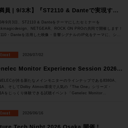
満員 | 9/3木】『ST2110 & Danteで実現す
、映像・音響シグナルのIP化』Blackmagic
26年9月3日、ST2110 & Danteをテーマにしたセミナーを
ackmagicdesign、NETGEAR、ROCK ON PROの共同で開催します！
esign x NETGEAR x ROCK ON PRO ソリュ
2110・Danteを活用した映像・音響シグナルのIP化をテーマに、シス
ションセミナー開催
構成から実機デモまで、実践的なソリューションをご紹介。 放送局
世代基盤として着実に広まりをみせるST2110をベースに、Danteシ
テムとの連携までを実際にご体験できる絶好の機会、ぜひご参加くださ
Event
2026/07/02
テムの基礎知識↓
・音響シグナルIP化の実践例 ★Blackmagic Design ✕ NETGEAR
nelec Monitor Experience Session 2026
るソリューション構成 ★ROCK ON PROによるシステム設計の考
催！
★3社連携によるデモンストレーション 開催概要 ◎日時：2026年
NELECが誇る新たなメインモニターのラインナップである8380A、
3日（木）16:00~19:00 ◎場所：ネットギアジャパン セミナールーム
81A、そしてDolby Atmos環境で人気の『The One』シリーズ・
都中央区京橋3-7-5 近鉄京橋スクエア 12F（Google Map）
41Aをじっくり体験できる試聴イベント「Genelec Monitor
：40名 事前予約制 ◎参加費：無料 満員御礼！申し込みは締め切
rience Session 2026 」を開催です！ 1セッション・1時間・各回5
ル 申し込みは締め切りました。 すぐに満員とな
様限定、しっかりとご試聴をいただけるセッションをご用意いたしまし
とも予想されるセミナーです。ST2110は気になっていたけど、、と
会場はGenelec Japan社が「最高の試聴環境を」と赤坂に設けた
Event
2026/06/16
う方もこの機会にぜひお越しください！
NELECエクスペリエンス・センターTokyo。濃厚な音体験ができる製
て空間でお待ちしております。 ■Genelec Monitor Experience
ture Tech Night 2026 Osaka 開催！