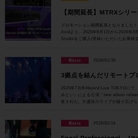
めて色付けの少ない透明感のあるサウン
コーディングに関わる多くの皆様にとっ
対応、モノラルのあらゆるVST3プラグインを5
音声処理回路により、HD I/O時代と
います。 この貴重な機会をお見逃しなく！ ご参加を希望の方は下記イベ
【期間延長】MTRXシリーズに
インサート可能になりました。従来のSuper
を提供します。64ch Dante、512x
ント概要内のリンクより、お申し込みフォ
のアプリケーションや機能の違いについても解説
Ultimate永続版が付属
ング＆モニターコントロール機能を提供す
クイベント「内沼映二からの伝言」〜音
プロモーション期間延長となりました！2
氏、佐藤翔太 氏 株式会社メディア・イ
り、Dolby Atmos制作にも対応でき
堀〜 主催：一般社団法人 日本音楽スタジ
Avidより、2025年8月1日から2026年
催！【3/31まで】
◎Session4「NAB2026で提示したS
ログI/O標準搭載、フロントパネルか
年5月2日（土）14:00開場／14:30
Studioをご購入/登録いただいたお客様全員に対
17:00 NAB2026で発表されたLive Console V6.2ソフトウェアの紹介、
ど、個人で活動するユーザーにも使いやす
ル 〒150-0001 東京都渋谷
永続ライセンスを提供するバンドル・プロ
新製品UMD192とST2110 Bridge、そ
ロモでは、このMTRX StudioにThund
ィメンズプラザB1 入場料：2,000円
MTRXインターフェイスをご購入/アクテ
で実現するST2110 I/F、AWSおよび
加するTB3モジュールがなんと無償で付属！MT
法：お申込みフォームよりお申込みくだ
ント内、「“Products Not Yet Do
VTE(仮想エンジン)、OSC(Open Soun
Music
2026/01/30
Native I/Oとして使用するもよし、Dol
ない製品）」セクションにPro Tools U
との連携の強化、TCA Flypackおよび展示
して使用するもよし、小規模な映画制作やア
トされます。ライセンスは任意のタイミ
介を行います。 講師：澤向琢 氏 ソリッド・ステート・ロジック・ジャパ
3拠点を結んだリモートプ
ToolsのI/Oとして活用するもよし。メ
す。 1台でシステムの中核となるMTRXインターフェースに、世界標準の
ン株式会社 システム事業部 SSLジャパンでラージフォーマット・デジタ
も、それ以外の箇所のクオリティアップ
イマーシブライブ配信の
ProTools Ultimate（税込¥23
ルコンソールの技術サポートを担当 ◎Session5「ブラックマジックデ
2025年7月Billboard Live TO
ンです！ ●Promotion 3：PRO TOOLS | MTRX II DIGILINK TRADE-IN
用ください！！ 概要：対象インターフェイスのご購入/アクティベートで
ザインNAB 2026アップデート Fairlight 
みとい）による公演「new album release 
PROMO ●プロモーション内容 DigiLink搭載インターフェース（Avid /
Pro Tools Ultimate永続ライセンス
品」 17:10〜17:55 NAB2026にて発表したFairlight Live、及びFairlight
催された。大盛況のライブが繰り広げら
Digidesignまたはサードパーティ製）か
2026/3/31 対象者：2025/7/1以
Live Audio Panelを中心に、SMPT
な実証実験が行われていた。株式会社N
OPカードの購入費用から¥200,000
スを購入し、Avidアカウントへのアク
ィブ対応したライブプロダクション製品
行われたその試みとは、リモートプロダ
ご購入例） ・MTRX II ベースユニット：
法：対象Avidアカウントへのデポジッ
講師：ピーター・チェンバレン 氏 ブラックマジックデザイン株式会社
ィオのライブ配信実証実験である。公演
Music
2026/01/16
¥990,000） ・MTRX II DAカード：税込
で実施のため、対象製品は納品までに数
DaVinci Resolve開発責任者 ＊
オの3拠点をIPで接続することで、こ
通常合計税込¥1,446,720（税別：¥1,
ます。 対象製品 Pro Tools | MTRX II Base 内蔵SPQ、Dante 256 Ch内
す。 【出展社展示】 >>>Avid Technology / HP Pro Tools 2026.4で
マーシブオーディオライブ配信を実現さ
Focal Professional – Ut
税込¥1,226,720（税別：¥1,115,200） ●申込方法 ・下記お問合せフォー