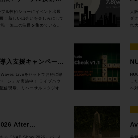
の内容でお届けします！
Ses
、EQをはじめとしたアナログプ
プ。 最
/ 
ケーブル技術ショーにイベント出展
大
最大で4台、つまり、96chまで
したよ、音楽なAIで。これまで、
東京
展！新しい出会いを楽しみにして
ダ
クションラックはどのサイズのサ
視線を送っていました。これくらい
より
れ大
タリング、バスプロセッシングな
（がんばれば）自分でできるし、っ
内 【1セッション・1時間・各回5名様限定】 Genelec エクスペリエン
展示！オンプレでありながらクラウ
キ
yコントロール
ちゃって。完全にわかりやすくAI
ス・
フローに合わせた機能を提供する
する
hannelセクションで構成され
、作曲自体や制作アシストのみな
を
、Q-SYSとオリジナルアプリ
MA
のディスプレイ内で起きること
き、
RO独自のアナウンス収録ソリュー
Da
センター）から、１ベイずつ増やす
柄と言えるでしょう。今回の
ご体験
場
ive 導入支援キャンペーン
NU
ター8フェーダーまで選択が可能。
動向も含めてテクノロジーがどのような
日（木
質問・ご相談はもちろん、導入事
と
グ・インライン・コンソール
AIマップ」を整えます。皆さんが
定 ●イマーシブ・ルーム 【当日設置のモニター】8381A、8341A（Dolby
記
タッフが丁寧に対応いたします。
ょう。 ※7/1追加情報 Blackmagic Design 
aves Liveをセットでお得に導
NU
しては仕様により都度お見積り、ご
、クリエイターが携えるべきこれ
At
い。 ■第11回 関西放
20 実機展示決定
ン」が実施中！ ライブハウ
した
ーム、または、弊社営業担当まで
ょう、bon voyage！
Music 
ttps://www.tv-
Da
配信現場、リハーサルスタジオ、
へ
ページ 定価：500円（本体価格455円）
83
Da
現場に対応するWaves Live
ット機能
 （画像クリ
Music、
PRO /
会1
ーバ、16+1フェーダーをオールイ
¥1
ジャパン） オーディオ
市北
ion LV1 Classicと規模に合
ス
場に何をもたらすか〜 AIは今何を
門媒
 oN Umedaにて機器展にも出
お申
いますぐライブサウンドの現場で
明確
 Suno社インタビュー / 用途別
As
トをさらに深掘りするスペシャル
7/8（
ャルセットです。 期間限定
ロモ
6 After
Av
サ
会「
LV1 Classicコンソール＋ステー
当）
Grove Studios / Air Studios
技術
icのSystem-Tと、ELEMENTSにゲスト
な懇
賞
ー向け、SuperRack
11日（木）17時
NAB Show 2026」が、4
果報