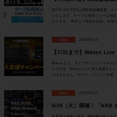
ェイス の３つから構成される。 チェンネルラックは1台で24ch分の信号
ン氏の新スタジオをレポートなど、充実
を処理する。プリアンプ、ダイナミクス
ョーに出展します
Proceed Magazine 2026 特集：music AI 音楽な、AIの、マッ
ROCK ON PROは関西放送機器展、
ロセッシングがこの1台に凝縮されており
近、衝撃的な体験しましたか？最近しま
いたします。ケーブル技術ショーは初出
接続が可能となっている。 センターセ
実のところ生成AIについてはナナメな
おります。 昨年より取扱を始め、各地で唯一無二の注目を集めている
ーフェイスでも1台が必要になり、モニ
なら、別にAIにやってもらわなくても
ELEMENTSメディアサーバーを実機
どのアナログプロセッシングが搭載されている。 Odysse
てゆーか全然その方がイイし、とか言っ
ドの魅力まで持ち合わせ、現場のワーク
サーフェイスは、センターセクションとC
思春期でしたがそれも卒業です。いまや
未来のストレージをご体感ください！また
Sales
2026/05/15
る。 Channelセクションは１ベイ＝8フェーダーの仕様で、最小24フェー
らず、アセットの管理に至るまで2次元
ケーションを連携させたROCK ON P
ダー+センター8フェーダー（３ベイ+
は、もはやAIを「従えて」行うべき事
ションも展示いたします。 大阪・東京をはじめ、全国の皆さまとお会い
【7/31まで】Waves L
ことができ、最大96フェーダー+セン
Proceed Magazineでは、海外の
できる貴重な機会です。製品に関するご
まさに待望と言える、SSL新型アナロ
方向に向かっているのか「いまの音楽な
開催！
例のご紹介や個別のご提案など、会場ス
Wavesより、ライブサウンドシステムにW
「Odyssey」。価格・納期につきま
取り入れたもの、未来にやってくるもの
お気軽にROCK ON PROブースへお立ち寄りくださ
入できる「Waves Live 導入支援キャンペー
相談となります。下記お問い合わせフォ
らを見据える航海図です。さぁ、まいりまし
送機器展 ＞＞ 事前来場登録制：公式サイト（h
スはもちろん、ホール、イベント会場、
ご相談ください！
Proceed Magazine 2026 全132
osaka.co.jp/kbe/） 期間：2026年7月8日(水)・9日(木) 場所：大阪南港
設備音響など、さまざまなライブサウンドの
発行：株式会社メディア・インテグレーション ◎SAMPLE
ATCホール（大阪市住之江区南港北2-1-10） ☆ROCK ON 
システム。12ライン出力と内臓DSPサ
ックで拡大表示) ◎Contents ★People of Sound / Natsu Summer ★特
ELEMENTS ブース番号：58 同時開催! Future Tech Night 2026 Osaka
ンワンで搭載した64チャンネルミキサーeMot
Event
2026/05/12
集：音楽のAIなマップ 〜AIは音の現
関西放送機器展の前日と1日目の夜、Rock
わせたステージボックスのセットなど、
しているか / 音とAI、5つの技術カテゴリ
展する注目のメーカーを迎え、プロダク
Wavesの定番プラグインが導入できるスペシ
5/26（火）開催！「NAB 202
に見る「いまどこにいるか」 ★Sound Trip Bob Clearmountain @Los
セッションを開催します！ NABでも注目を集めたBlackmagic Designの
の特別セットは以下3種類！ ・eMotion 
Angels Abbey Road Studios / British 
Fairlight Live、Solid State Log
Report」！
ジボックスセット ・Yamaha DM7ユーザ
世界最大規模の放送・映像機器展示会である「