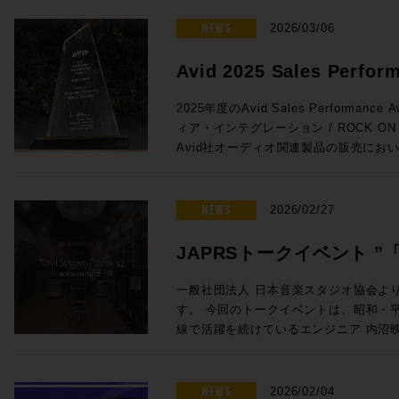
がりを維持しています。こうした経験を活
ンをぜひご活用ください。 プロモーション概要 ◎期間：2026/3/16 ～
法 未知の不具合が発生した場合に、コ
と。特にオートメーションの書き込みの
が変化するあらゆるユーザーニーズに対
2026/4/13 ◎内容：下記年間サブス
NEWS
お試しいただきたい方法です。 コンピューター最適化ガイド – Mac及び
2026/03/06
とで効率が上がる作業との相性は抜群です
成果をコミュニティにフィードバックし
対象製品 Pro Tools Ultimate 年間サブスクリプション新規 通常価格：
Windows Pro Toolsをインスト
Euconの精度はHUIの8倍。サードパ
てテクノロジーは、彼の25年以上にわ
¥92,290（税込） プロモ価格：73,832（税込） Rock oN Lin
イドです。 Pro Tools のバージョンとリリース日 Pro Tools の macOS
Avid 2025 Sales Perfor
よりスムーズでストレスのないフェーダ
るパッションとなっています。 ◎Session3「進化を続けるミキシン
購入>> Pro Tools Studio年間サブスクリプション新規 通常価格：
26 Tahoe、macOS 14 Sonoma と 
Avid S1単体でももちろん便利に使用でき
& Music を受賞しました!
グ・コンソール eMotion LV1 Classic, C
¥46,090（税込） プロモ価格：36,872（税込） Rock oN Lin
Pro Tools | Carbon システム
2025年度のAvid Sales Performance 
せることで、小型フェーダーをまるで大
Livebox、NAB 2026最新情報」 15:20〜16:05 ●Waves eM
購入>> Pro Tools Artist 年間サブスクリプション新規 通常価格：
るコンピュータ、対応OSからユーザーガイ
ィア・インテグレーション / ROCK O
とが可能に。その場合はメーターをはじ
Classic 発売後約1年以内に世界で数
¥15,290（税込） プロモ価格：12,232（税込） Rock oN Lin
| Carbonに関する情報がまとまっています。 ROCK ON PROで
Avid社オーディオ関連製品の販売にお
iPad/タブレットとの使用がさらにお
の一体型ミキシング・コンソールの最新
購入>> Media Composer Ultimate 1-Year Subscription NEW 通常価
Tools HDXシステムをはじめとした
し、広くAvid製品の普及に努めたこと
プロモ対象となることが少ないこの2機
に発表されたV16メジャーアップデー
格：¥83,270（税込） プロモ価格：66,616（税込） R
す。スタジオの新設や機器の更新をご検
ます。 賞名にもあるAudio & Musicの分野においてAvid製品は確固たる
れたArtis Mixを使い続けているプ
ートと追加ライセンスだけで、最大入力C
eStoreで購入>> Sibelius Ultimate サブスクリプション (1年) 通常価
ください。
スタンダードとなっており、制作におけ
NEWS
えのまたとないチャンスをお見逃しなく！ ●Promotion 2：PRO TO
2026/02/27
が44バスから52バスに増えるなど、発
格：¥30,690（税込） プロモ価格：24,552（税込） R
実です。このコア分野で今回の褒賞をい
| MTRX STUDIO IN A BOX PROMO ●Pro Tools | MTRX Studio購入で
います。 ●Waves Cloud MX Audio Mixer eMotion LV1 Classicとほぼ
eStoreで購入>> Sibelius Artist サブスクリプション (1年) 通常価格：
支持のおかげでございます！厚く厚く御
TB3モジュール + Pro Tools Studio無償提供！ ・Avid Pro T
JAPRSトークイベント 
同等の機能をAWSのインスタンス上で実現
¥15,290（税込） プロモ価格：12,232（税込） Rock oN Lin
リエイティブワークが一層充実したもの
Studio 価格：¥771,100（税込） ・TB3
上から受け取り、クラウド上でミックスが可能
購入>> 新たな春の到来とともに、新たな創作環境を手にいれる良い機会
言」〜音楽感動を伝える感
トに至るまで更なる邁進を続けてまいり
・Pro Tools Studio永続ライセンス：
一般社団法人 日本音楽スタジオ協会よ
サーの運用方法を解説します。高速な回
としてぜひご活用ください！ソフトウェ
グレーション並びにROCK ON PRO
¥998,470（税込）→プロモーション価格：¥771
す。 今回のトークイベントは、昭和・平成・令和の各時代において第一
開催のお知らせ
ングとオペレーションが可能なCloud
ROCK ON PROまでお気軽にどうぞ！
し上げます！
PROでお見積り＆ご購入！>> Rock oN Line eStoreでお見積り＆ご購
線で活躍を続けているエンジニア 内沼
放送でも複数使用されました。 ●Waves SuperRack LiveBox (MADI /
https://pro.miroc.co.jp/headline/pro-t
入！>> ＊Rock oN Line eSto
オ長 高田英男氏の進行のもと、内沼氏
Dante) SuperRack LiveBoxは
見積り作成が可能になりました！ フラッグシップMTRX IIの弟分とし
までのご経験を深堀りする貴重な機会です。 若手レコーディン
VST3プラグインもライブ／ブロード
て、かつてのHD Omniのようなポジション
ニアの方や将来エンジニアを目指してい
NEWS
2026/02/04
するオールインワンのプロセッサーです。Imme