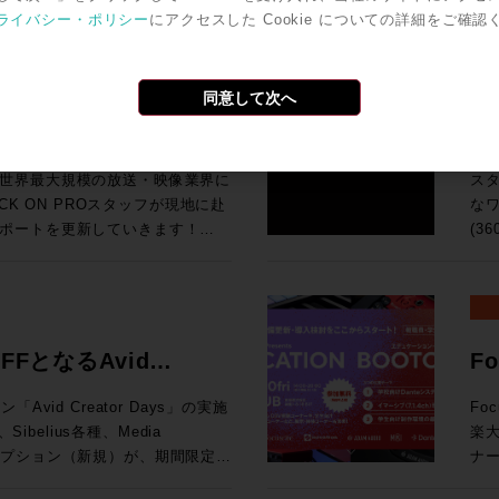
今回
ば、下火になっているものもあ
ワ
ro Toolsの動作検証が実施されて
号化
ライバシー・ポリシー
にアクセスした Cookie についての詳細をご確認
汎用
o Tools | MTRX Studio購入する
の
Grid
ンドの移り変わりの早さを改めて
タ
Pro Toolsでサポ
でも
So
ールとPro Tools Studio永続ライ
音
I/O Card for Yamaha DM7
品・新情報のご紹介とともに、業
な
オペレーティング・システム（英
H
よび展
期
・SoundGrid Extreme
をダイジェストにてお伝えいたし
ァ
検証が実施されているWindowsコン
で
同意して次へ
HP ●UMD192：今春販売を開始したUMD192はUSB、MADI、Danteを相
ターフェース(Avid/Digidesignまた
の要求
U Rack Ears for Half-Rack
ク
調
互
MTRX IIベース・ユニットおよ
チ
9,800（税込） 通常合計
ポート！現地ラスベガスか
3
ョ
れた機能に関する動画です。動画右下の歯
Pr
です。 ●TCA Flypack, Flypack 
入で￥200,000割引！ 久々
SP
K ON PROでお
のデモンストレーションを行って
ス
択すると音声が日本語に自動翻訳
Au
知
プ
モーションする企画が3連発で出
ィア
世界最大規模の放送・映像業界に
ス
像と音声を繋ぐワークフロー運用
サ
202
ン
！ということで、3プロモーショ
SP
ネス会員アカウントを作成でお見積り作成
CK ON PROスタッフが現地に赴
なワ
基づく商品説明、技術解説、シス
峰の一台です。 83
S6 サポート
開発
てい
れのキャンペーン詳細をご確認く
が、
ポートを更新していきます！
(3
「T
To
Li
と
idネットワークに追加する拡張カード
イブミキサーFairlight Live
共にお迎
試
vidビデオ機器とドライバのバージョン
ーション
す。 ●μVTEはひとつのプロセッシングユニットに複数
ク
a DM7 Consoles 通常価格：
の技術を活用した新システム「TCA
「
の最新リリース（2026.4）に加
が
（Fraunh
アク
¥199,100（税込） ROCK ON
よ
K ON PROでお
リモートプロダクションツールなど
360VM
携により、制作ワークフローをさらに
マ
能 （P
Tの
ンツ
20206まと
ンダ
ウェアもご紹介します。 講
ス
ンク、ビデオ・サテライト及びビデ
の頭
られています。 
にてビジネス会員アカウントを作成でお見積
AD
ネス会員アカウントを作成でお見積り作成
ください。 >> Rock oN
完結：
nology シニアオーディオアプリケ
FFとなるAvid
F
境となっています。 
奨の構成について確認できます。
向上
ン株式会社
制作
オ
202
diaCentral |
モバ
ルコンソ
み
ション開催！
ャ
ROCK ON PROにお任せく
モニタリン
在はAvidのAPACのシニアオー
vid Creator Days」の実施
Fo
17
lay) を Pro Tools 2018以降と使用す
ァイ
x 
お見積
ム
プ
として、テレビやオンライン向け
楽
赤坂
応
19:15 高機能なMAMを持つELEMENTSとBlac
Storeにてビジネス会員アカウントを作
な
です。 ※本プラグインは追加料金なしでご
Apple、Amazon、三菱、
ブスクリプション（新規）が、期間限定で
ナー
録をお
シブミ
わ
ン
大
5
等のクライアントと、業界とのつな
年度を迎える今、このプロモーショ
催されます。 現在、
場
はこち
ェア
ーなしでは絶対になし得ないこ
でを
可能となります。 