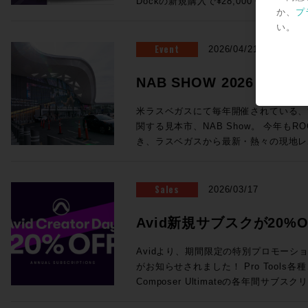
Dockの新規購入で¥28,000 OFF！ ●Promotion 2：PRO TOOLS |
が実現！ (システムにはこのほかPC、プラグインライセンス、ネットワ
浸透していっているテクノロジーもあれ
フォームよりご送信ください。
ング・システム（英語） AvidによってP
か、
プ
MTRX STUDIO IN A BOX PROMO Pr
ークハブ、Ethernetケーブルが必要です。) ・SuperRack Sound
り、この業界におけるテクノロジートレ
いるApple製コンピュータの一覧が記載されています。 
い。
お客様へ、 MTRX Thunderbolt 3モジュ
通常価格：¥105,600（税込） ・WSG-PY64 
感じさせるものとなっていました。新製
ートされるWindowsコンピュータと
センスを無償提供！ ●Promotion 3：PRO TOOLS | MTRX II DIGILINK
Event
Consoles 通常価格：¥199,100（税込） 
2026/04/21
界全体の流れ、移り変わりと行ったもの
語） AvidによってPro Toolsの動作
TRADE-IN PROMO DigiLink搭載イン
Server-C 通常価格：¥498,300（税込） ・2
ます。 講師：前田洋介 ROCK ON PRO シニア・テクノロジー・オフィ
ピュータの一覧が記載されています。 Avid YouTubeチャンネル 最新の6
はサードパーティ製)を下取りした場合、 
SoundGrid Devices 通常価格：¥1
NAB SHOW 2026レ
サー レコーディングエンジニア、PAエンジニアの現場経験を活かしプロ
本がPro Tools 2026.4で追加さ
び1枚以上のMTRXオプションカードの同時購
¥822,800（税込）→セール価格：¥605,000 (税込) ROC
ダクトスペシャリストとして様々な商品
車アイコン＞音声トラック＞日本語を選
ら随時更新中！
にオーディオ機器でハードウェアをプロ
見積り＆ご購入！>> Rock oN Line eStoreでお見積り＆ご購入！>> ＊
米ラスベガスにて毎年開催されている、
いる。映画音楽などの現場経験から、映
されます。 EUCON関連 EUCON 互換性 EUCON各バージョンとPro
てきて、なんだか盛り上がっちゃいます
Rock oN Line eStoreにてビジ
関する見本市、NAB Show。 今年もRO
改善、現場で培った音の感性、実体験に
Tools各バージョンの対応OSを調べられます。 Avid S4 / 
ンをまとめて皆様にご案内です、それぞ
が可能になりました！ お手持ちのシステムをフル活用する架け橋に！
き、ラスベガスから最新・熱々の現地レ
テム構築を行っている。 ◎Session2「Pro Tools NABアップデート概
EUCON 製品ガイド その他のAvid製品との互換性 Pro Tools ビデオ・ペ
ださい！ ●Promotion 1：AVID S1 AND DOCK PROMO ＊iPadは別売
YAMAHA DM7シリーズをSoundGr
Blackmagic Designが発表した大注目のラ
要」 14:25〜15:10 NAB 2026におけるAvid Audioの最新アップデート情
リフェラル Pro Toolsが対応するA
となります。 ●Avid S1：6/30（火）まで¥28,000 OFF！ 通常
・WSG-PY64 I/O Card for Yamah
や、SSL今回の目玉であるSystem-T
報をご紹介！Pro ToolsおよびEUCON
マッチングが一覧できます。 Pro Tools と Media Composer を同一のシ
¥229,900（税込）→プロモーション価格：
¥199,100（税込）→セール価格：¥154,000 (税込) ROC
Package」、最新のAIメーカーから
Sales
え、Pro Toolsとのシームレスな連
2026/03/17
ステムに混在させる際の注意点 ビデオ・サテライト および サテライト・
PROでお見積り＆ご購入！>> Rock oN Line eStoreでお見積り＆ご購入
見積り＆ご購入！>> Rock oN Line eStoreでお見積り＆ご購入！>> ＊
など、実機の写真と共に最速紹介していきます！ 以下のNAB
効率化・強化するサードパーティ製ソフト
リンク システム要件 サテライト・リ
>> ＊Rock oN Line eStore
Rock oN Line eStoreにてビジ
めページより、会期中は毎日更新！ぜひご覧
師：ダニエル・ラヴェル 氏 Avid Tech
Avid新規サブスクが20%O
オ・サテライトLEにおける、Avid推
り作成が可能になりました！ ●Avid Dock：6/30（火）まで¥28,000
が可能になりました！ 導入前のWaves Live デモのご依頼から、この特
NAB2026 SHow Repeort
ーションスペシャリスト ニュージーランド出身、東京在住 オーディオポ
Avid NEXISをPro Tools と使用する場合の必要要件 Me
OFF！ 通常¥183,700（税込）→プロモーション価格：¥152,900（税込）
Creator Daysプロモー
別セットを加えたシステム構築のご相談まで
ストプロダクションのキャリアを経て、現
Avidより、期間限定の特別プロモーション「A
Production Management (旧 Interp
ROCK ON PROでお見積り＆ご購入！>> Rock oN Line eStoreで
ださい！
ディオアプリケーションスペシャリスト
がお知らせされました！ Pro Tools各種、Sibelius各種、Media
る場合のシステム要件 Sibelius と Pro Tools を同一のシステムに混在さ
り＆ご購入>> ＊Rock oN Line e
のミキシングやサウンドデザインを手がけ、
Composer Ultimateの各年間サ
せる際の注意点 Pro Tools豆知識 Pro Toolsアップグレード・コードの登
成でお見積り作成が可能になりました！ 複数のフェーダーを同時にコ
NEC、ホンダ、トヨタ、日産、Nike
20%オフになるプロモセールです。新
録方法 Pro Tools Software Support（英語） Pro Tools 初期設定削除方
トロールするのは、フィジカルフェーダ