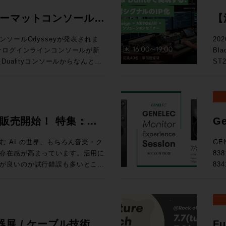
ォーマットコンソール
【
る
ソールOdysseyが発表されま
20
Bl
D
ualityコンソールからなんと20
ST
ー
確立したActiveAnalogueテ
テム
chまでのシステムに対応するスタジ
の次
ス
い！ トピックス ★ST2110・Danteを活用したIPシス
ルで確立された独自技術
映像
026 販売開始！ 特集：
Ge
ている。これにより、信号経路に一切の
によ
開
路でありながら、各種設定を一瞬
え方 
 AI の世界、もちろん音楽・ク
GE
協のないサウンドクオリティと現
9月
存在感が高まっています。活用に
83
を可能にしている。 ・全CHへの
東京
が良いのか試行錯誤も多いとこ
83
ルのダブルフェーダーを搭載 ・高
◎定員
せんか、あふれる情報を取りまと
Expe
ールの統合 ・SL9000コンソー
りました。 タイムテーブ
d Magazineです。整理してい
名
logue サーキットに基づいた回路構
るこ
、世相の移り変わりを考える良き
た。
い
d Tripはロンドンのミュージッ
GE
ョンラック ・コントロールサーフ
.A.からはボブ・クリアマウンテ
品、そし
展 / ケーブル技術シ
Fu