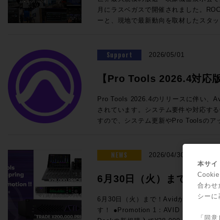
@London ★ROCK ON PRO 導入事例 IMAGICAエンタテインメントメ
を迎えての徹底解剖。ぜひ合わせてご参加ください！
SoundGridスターターセット ・SuperR
月にラスベガスで開催されました。ROCK
ディアサービス 新宿アニメーションスタジオ ★ROCK O
チラから！ ■ケーブル技術ショー 2026 ＞＞ 事前来場登録制：公式サイ
DM7用I/Oカード この夏のライブ現場はもちろん、放送局の可搬システム
ーと、現地で最新動向を取材したスタッ
Technology ELEMENTS ケース
ト（https://www.catv-f.com/top.html） 期間：2026年7月23日(木)・
としても活躍するLV1をぜひご検討くだ
施いたします！ 本セッションでは、Blackmagic Designが発表した話題
Dolby Atmos搭載の箱根ロープウェイ 音箱
日(金) 場所：東京国際フォーラム ホールE ☆ROCK ON P
わせも受付中です。 ☆プロモーション概要☆ 内容：対象のWaves Live
のライブミキサー「Fairlight Live」、
@Las Vegas "幻の島"と360度の波の音〜
ELEMENT
製品を期間限定の特別価格でご提供 期間：
システム「TCA Package」をはじめ
Support
ップ〜 ★Build Up Your Studio パーソナル・スタジオ設計の音響学 その
2026/05/01
月31日（金）予定 ◎期間限定セット 一覧 人気のLV1 Classicコンソール
クションツール、そしてAoIP / MoI
33 特別編 音響設計実践道場 1/1 の
と24in/18outのステージボックスに
で、現地で直接見てきた"いま"のメデ
を探せ! 1/10残響室を作ろう その3〜 ★Power of Music sonible
【Pro Tools 2026.4対応
eMotion LV1 Classic 通常価格：¥1,
メーカーの協力による実機展示とともに
smart:comp 3 / ROTH BART BA
常価格：¥660,000（税込） 通常合計¥2
ト情報一覧
トプロダクションに携わる皆さまにとっ
回！！ ★BrandNew iZotope / SSL / LEWITT / Softube / PositiveGrid
Pro Tools 2026.4のリリースに伴
¥2,200,000 (税込) ROCK ON PROでお見積り＆ご購入！>> Rock oN
設計のヒントとなる内容です。現地へ訪
/ United Studio Technologies IK Mu
されています。システム要件や対応する
Line eStoreでお見積り＆ご購入！>> ＊R
のテクノロジー・トレンドのポイントを
Empirical Labs / KORG / Sound Particles ★FUN FUN FUN 
すので、システム更新やPro Tools
ス会員アカウントを作成でお見積り作成が可
ます。皆さまのご参加をお待ちしております。 ■NAB2026
ベのイケイケゴーゴー探報記〜！ GIZMO MUSIC ライブミュージックの
参照ください。 Pro Tools新機能・要件 Pro Tools 2026.4 リリースノー
LV1 Classicコンソールと16in/1
Report!! 開催日時：2026年5月26日
神髄 ◎Proceed Magazineバックナンバーも好評販売中！ Proceed
ト 最新バージョンのシステム要件、オ
向けの定番セット ・eMotion LV1 Classic 通常価格：¥1,925,000（税
13:30~18:00 会場：LUSH HUB 東
Magazine 2025-2026 Proceed Magazine 2025 Proceed Magazine
などの概要が一覧できます。 Pro Tools ドキュメント マニュアルや新機
NEWS
2026/04/30
込） ・IONIC 16 通常価格：545,6
フラッツB1F 参加費用：無料 参加申
2024-2025 Proceed Magazine 2024 Proceed Magazine 2023-2024
能ガイドです。新バージョンが出るたび
本サイト
¥2,470,600（税込）→セール価格：¥2,090,000 (税
録をお願いいたします。 定員：50名 本イベントはお申し込みを締め切り
Proceed Magazine 2023 Proceed Magazine 2022-2023 Proceed
されます。過去のバージョンのドキュメ
Coo
6月30日（火）まで！Av
でお見積り＆ご購入！>> Rock oN Line eStoreでお見積り＆ご購入！>>
ました ◎タイムスケジュールのご案内 ◎セッションのご案内
Magazine 2022 Proceed Magazine 2021-2022 Proceed Magazine
Pro Tools システム要件 Pro To
合わせ
＊Rock oN Line eStoreにてビ
◎Session1「テクノロジートレンドはど
ァーが3連発！
2021 Proceed Magazine 2020-2021 Proceed Magazine 2020 Proceed
ペックなどが記載されています。 Pro Tools OS (オペレーティングシス
シーに
6月30日（火）まで！Avidからスペシ
成が可能になりました！ YAMAHA DM7でWavesプラグインが使用でき
新製品から見る次世代の制作システム〜」 13:30〜1
Magazine 2019-2020 Proceed Magazineへの広告掲載依頼や、内容に関
テム) 互換性 リスト Pro Toolsのバー
す！ ●Promotion 1：AVID S1 AND DOCK PROMO Avid S1、または
るスペシャルセット。 DSP処理によ
年ぶりのNABでの変化は大きなもので
するお問い合わせ、ご意見・ご感想など
表です。 Pro ToolsでサポートされるAppleコンピュータとオペレーティ
「同意