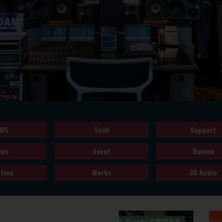
WS
Tech
Support
les
Event
Review
tion
Works
3D Audio