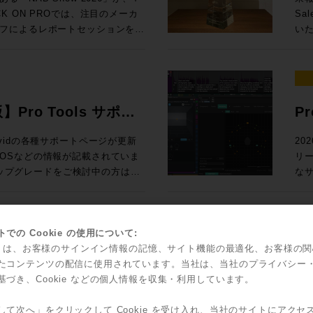
Ge
 参加申し込みはコ
た
ack SoundGridユーザー向けの
67,6
 ON PROでは、注目のメーカ
Sa
N PRO
2
測とい
入！ Rock oN eStoreで見積もり&購入！ ＊Rock oN Lin
フによるレポートセッションを実
いた
スタディで見る、現場実装 世界初！
ス
24
Se
さい！ 導入前にデモのお問い合
ジ
んとラスベガ
（OTOBACO） Studio DMI
課題を
RO /
Liv
NUGEN 
SSL System-T技術を活用した新
れて
360 Reality Audioワークショ
PRO） 大手レコーディングスタジ
S ブース番号：B-35 皆様のご来場、お待ちしております！
て発表
2026年5月12日（火）10時〜7
ル
、AI・自動化技術、リモートプロダ
介
器
SM
Di
PによるIPプロダクションの最前線ま
そ
世界で音響設計！ 〜第十四回 吸音材
ク
ション
よる即戦力のスタンダードセット ・
測
ィアテクノロジートレンドを、参加
発表
を
版】Pro Tools サポー
P
Fairlight
925,000（税込） ・IONIC 24 通
ポ
お届けします。放送・配信・ポス
ジア
RON 激動の10年と「音いじ」300
して
オー
,585,000（税込）→セール価格：
のクオリ
ラ
て、次の設備投資やワークフロー
だ
Sa
い、Avidの各種サポートページが更新
20
たソ
の技
問できなかった方も、今の世界で
ア
ltimedia / WAVES / NEUMANN
立つべく
OSなどの情報が記載されていま
リ
表
ock oN Line eStoreにてビジネ
ー
効率的にキャッチアップいただけ
Au
SCFEDイ
アダ
のアップグレードをご検討中の方はご
なサ
ー
能になりました！ 人気の
析
 After
とでご
の粋
ロードが可能です
てい
2outのステージボックスによる中小規模
体
（火） 開場13:00 、セッション
ポートはこち
Po
ーサライズ/インストール、新機能
ク
フ
聞
京都渋谷区神南1-8-18 クオリア神南
ィ
ー
対応
で
00（税込） 通常合計
ッド
込方法：お申込フォームより事前登
愛
ッ
に更新され、日本語版も順次追加
ど
での Cookie の使用について:
に
込) ROCK ON PRO
瞭
ス
ントもダウンロードできます。
機能
kie は、お客様のサインイン情報の記憶、サイト機能の最適化、お客様の
ィックで確認
idからスペシャルなオフ
S
要な
す。
olsを動作させるための基本的なマシンス
ッ
たコンテンツの配信に使用されています。当社は、当社のプライバシー
Sales Depa
ジネス会員アカウントを作成でお見積り作
ご
こへ向かう？ 〜NAB 2026での
ブ
で
の効率ア
基づき、Cookie などの個人情報を収集・利用しています。
ソールの
ャルなオファーがなんと！3連発で
FL
4:15 私にとって、3
て
ジョンと、macOS/Windowsの対応
Too
Co
Re
る定番プラグインのライブミックス
した。もちろん、継続的に業界へ
ございましたら、下記コンタクト
ィオ環境へ提
ライセ
して次へ」をクリックして Cookie を受け入れ、当社のサイトにアクセ
そし