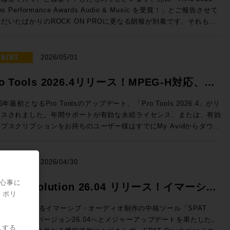
nelecのThe Onesのサウンドを体験し驚愕したことをきっかけとして
だけるよう、万全のご準備でお待ちしております！（※写真は希望的観
50 → 特別価格(税込)：50,050円 ROCK ON PROで見積もり&購
les Performance Awards Audio & Music を受賞！」とご報告させて
020年、株式会社ジェネレックジャパンに入社。現在はエクスペリエン
う妄想によるイメージです） ◎セッションのご案内 ◎Day1：
e eStoreにてビ
だいたばかりのROCK ON PROに更なる朗報が到着です、それもな
・センターを担当し、最適なスピーカーの選択から設置まで、お客様の
ssion1「ブラックマジックデザインNAB 2026アップデート Fairlight
ネス会員アカウントを作成でお見積り作成が可能になりました！
スから！ ご存知の通り、ラスベガスではNAB2026が開催さ
解決すべく様々な提案を行っている。 清水修平（ROCK ON
e & SMPTE-2110IP対応製品」 7/7（火）18:30〜19:15 NAB2026に
Audio Dialog Check v1.1 ◎v1.1 新機能 ・最大9.1.6チャンネ
おり、ROCK ON PROシニア・テクノロジー・オフィサーの前田洋
オでの現場経験から、ヴィンテージ機
したFairlight Live、及びFairlight Live Audio Panelを中心に、
のオーディオトラックに対応 ・タイムライン・オフセット機能の追加
が赴いていたわけですが、現地には当然のことながらAvid社も出展、
NEWS
の本物の音を知る男。寝ながらでもパンチイン・アウトを行うテクニッ
2026/05/01
PTE-2110 100Gイーサネットにネイティブ対応したライブプロダク
alog Checkは、独自のAI解析によってダイアログの明瞭度を客観的に
して、このタイミングで昨年度の世界各地域におけるトップリセラーの
、その絶妙なクロスフェードでどんな波形も繋ぐその姿はさながら手術
製品郡も紹介させていただきます。 >>>Blackmagic Design
定、数値化するツールです。長時間に渡って同一素材を何度も耳にする
がなされ、Media Integration / ROCK ON PROはなんとAPAC（ア
行うドクターのよう。ソフトなキャラクターとは裏腹に、サウンドに対
ro Tools 2026.4リリース！MPEG-H対応、ト
 Live / HP ブラックマジックデザインではNAB2026にて、空間
スプロエディターに、客観的な判断要因を提供し、効率的にダイアログ
・太平洋）地区での「Top Audio Reseller」としてトロフィーをいた
の感性とPro Toolsのオペレートテクニックはメジャークラス。
ディオミキシングおよびSMPTE-2110の放送ワークフローに対応し
ティを保つことができます。 NUGEN AudioがFraunhofer IDMT
ックピン機能などを実装
くことができました！日本国内だけではなく、韓国、中国、東南アジ
les Engineerとして『良い音』を目指す全ての方、現場の皆様の役に
26年最初となるPro Toolsのアップデート、「Pro Tools 2026.4」がリ
フトウェアベースのライブ・オーディオミキサーFairlight Liveを発
術を応用し、Netflixと協力して開発した独自のニューラルネットワ
、オーストラリア、ニュージーランド、など広範な国々の中での「Top
日々研鑽を積み重ねている。 ◎試聴モデル紹介 8381A SAM™
ースされました。年間サポートが有効な永続ライセンス、または、有効
しました。カスタマイズ可能で、内蔵エフェクトや、キュープレーヤ
クにより、入力された信号の音声成分をリアルタイムで即座に解
dio Reseller」です、これもお客様、お取引先各位のご支援あってのこ
プティブ・ポイント・ソース・メイン・モニター GENELECの技術
ブスクリプションをお持ちのユーザー様はすでにMy Avidからダウン
、トークバックバス、スナップショットなど、プロ仕様の機能を搭載し
。”明瞭度”をレベル別に色分けして可視化します。完成したミックス全
ざいます、誠にありがとうございました！ >>>NAB2026 ショーレ
を集めた、フラグシップ・メインモニターです。独自の「Adaptive
。 Pro Tools 2026.4では、イマーシブ音響やインタラ
ます。Fairlight Live Audio Panelは、ワークフローを簡素化し、ソ
を読み込ませてのチェックも可能。その音声が初めて聴く人にとっても
らから！ ROCK ON PROでは引き続き皆さまのクリエイテ
int Source」設計により、壁面埋め込みを必要としない革新的なフリ
ティブ放送に対応した次世代メディア符号化標準であるMPEG-Hへの
トウェアを自然な形で拡張します。直感的なタスクベースのデザイン
き取りやすいか、コンテンツのクオリティを客観的に示す本製品は、ポ
ブワークが充実するよう業務に邁進してまいります、今後も変わらぬご
スタンディング構造を実現。3機の15インチ・ウーファー、4基のクア
、ヘッドホンによるDolby Atmosモニタリングのカスタマイズな
NEWS
、コントロールをすぐに実行できます。10フェーダーごとのグループ
2026/04/30
キャストから映画まで幅広い活用が期待できます。 ダイアログの明
顧をいただけますよう宜しくお願い申し上げます！
ド・ミッドレンジ、そして同軸ドライバーを組み合わせた5ウェイ・9
、イマーシブ制作をさらに拡張する新機能だけでなく、自動文字起こし
大型のタッチスクリーンが付いており、パネル上の作業をすべてグラフ
度という新たな指標は、ユーザーへ快適にコンテンツを届けるために重
ピーカー構成が、圧倒的なダイナミクスと極限の解像度をもたらしま
であるSpeech To Textの強化・改善、編集ウィンドウで指定のトラ
関心事に
できます。 講師：石井 陽之 氏 Blackmagic Design /
PAT Revolution 26.04 リリース！イマーシ
軸となります。エンジニアの迅速な判断を実現するDialog Checkを
片ch約6,000Wの専用アンプ駆動により、静寂から爆発的な大音量ま
クを固定できるトラックピン機能などを実装し、日常的なワークフロー
・ポリ
rtment ◎Day1：Session2「NAB2026で提示したSSLコン
活用ください。
・オーディオ制作の新たなスタンダード！
歪みなく追従。GLM™による緻密な音響補正と相まって、空間のすべ
ップが図られています。 各機能の詳細は、新機能情報: Pro
方向性」 7/7（火）19:30〜20:15 NAB2026で発表されたLive
UX::が開発するイマーシブ・オーディオ制作の中核ツール「SPAT
を描き出す「未知のリスニング体験」をプロスタジオや最高峰のオーデ
ls 2026.4 リリース - 新機能紹介ブログ をご覧ください。 Pro Tools
nsole V6.2ソフトウェアの紹介、新製品UMD192とST2110 Bridge、
volution」がバージョン26.04へとメジャーアップデートを果たした。
供します。 8380A SAM™ メイン・モニター 圧倒的なパ
ンスの購入・更新はこちら（Rock oN Line）>> 次世代メディア符
スする
てSystem T V4.3ソフトウェアで実現するST2110 I/F、AWSおよび