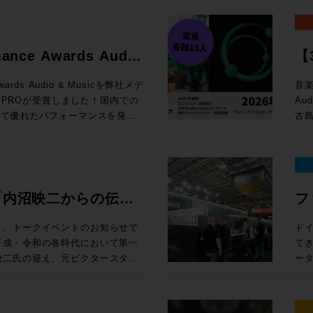
かし、Avidのオーディオ製品
「
し
ンピュータ再起動とともに最初に
定） 編集ウィンドウ上部の「ピントラックエリア」に、
と
ようなリアルタイムに操作するこ
ジ
Windows 10以上 
応できるよう開発をリード、その
クリプション（新規）製品が20%オフ
す。
ク
率
。Avid専用プロトコルである
飛躍的に拡大 空間
Pro:
ています。サウンド、音楽、そし
新
ールする前に設定すべき諸項目に関するガ
連
す。
ーティ製のサーフェスと比較して、
Re
※1
たるキャリアであり、生涯におけ
e eStoreで
で
る
mance Awards Audio
【3
Dav
ーコントロールを実現します。
ト
新価格「マ
案します。 開催概要 日時： 
15 Sequoia 対応状況 (既知の不具合)
セ
HP 講師：田巻源太 氏 株式会社インターセプター 編集技師/カラリスト
ますが、Avid Dockと組み合わ
か
ス
!
ク
loud MX, SuperRack
e eStoreで
付開
・サポートと互換性 システム要件、対応す
お
Awards Audio & Musicを弊社メデ
音楽
1
型コンソールのように使用するこ
ド
面
otion LV1
B
ドへのリンクまで、Pro Tools
機
N PROが受賞しました！国内での
Au
め
めとした各種機能を追加できる
ル
得なプラン
千台の出荷実績を記録したWaves初
e eStoreで
様 参加
は、Pro
グイ
いて優れたパフォーマンスを発揮
古島
た、
すすめです。ソフトウェアと異なり
ルを実現する。 
ル 
機能をご紹介します。昨年11月
上、お申し
スタジオシステム設計を承っておりま
の追加機能 上記以外に
を評価をいただいての受賞となり
Au
定
種、新規ユーザーから、天板の割
ド）
マル
トでは、ソフトウェア的なアップデ
ock oN Line
ーマ 1. 学校向けDanteシステムの構築とメリット Audin
討の方は、ぜひ一度弊社へご相談
さ
ー渡
ープの
ロフェッショナルまで、導入・乗り換
方
¥40,000（
H数が64CHから80CHに、出力
まや
ス
る中核を担っているのは周知の事
了後
い
OLS
が
モ
売後も機能の拡張と改良を続けて
ock oN Line
Fo
・M
ただけたのは、ひとえに皆様のご
Re
冨
さ
ン料金が加算
ク
チ・
礼申し上げます。今後も皆様のク
術に
機
ools MTRX
ェ
”「内沼映二からの伝
フ
タジ
、NDIまたはDanteの信号を地
e eStoreで
す。 2. イマーシブ（7.1.4ch）環境の体験 ADAM Aud
Pla
となるよう、情報発信からサポー
En
監
 Module： ¥135,080（税込）
ィ
イルま
なWaves Cloud MXミキ
ーカ
性・技術への深堀〜”
E
追
ます。今後ともメディア・インテ
時：202
集）
¥92,290（税込） 通常合計
体で
り、トークイベントのお知らせで
ド
ァイ
線を用意すれば低遅延でモニタリ
ア含むシステム構築のご相談は
ー
ミ
をご愛顧いただけますようお願い申
14
カラリスト）、
,100（税込） ROCK ON
は
てき
心
¥20,000（
 MXは大規模国際スポーツ大会の生
ー
プ
15:3
開催
担える
映二氏の迎え、元ビクタースタジ
ー
込
ools-2025-10-support/
3.
ク
大阪府
18
reにてビジネス会員アカウントを作成でお
UI・
の音楽制作への向き合い方やこれ
EL
る場合
Wavesだけではなくサードパーティー製の
La
ラ
込
18
26
グエンジ
性
プシ
キャスト・ミキシングで利用可能に
授
Pr
回
ペー
に位置するMTRX Studio。極
グ
る学生の方はもちろんのこと、レ
一つ
Sa
rsive WrapperがVST3に
化のアイデ