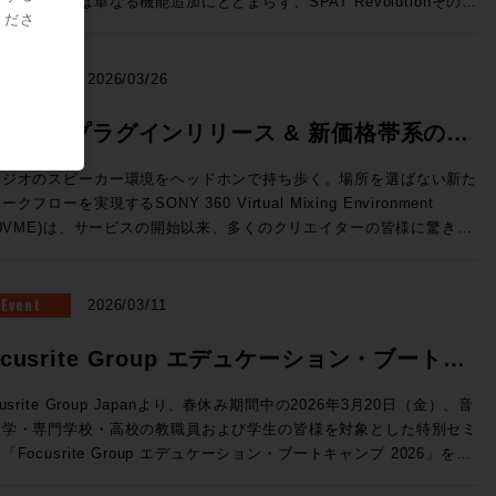
のリリースは単なる機能追加にとどまらず、SPAT Revolutionそのも
ーと極限の精度を両立した、新世代の3ウェイ・ミッドフィールドモニ
標準MPEG-Hに対応 （Pro Tools StudioおよびUltimateのみ） 国内
くださ
OnPremサーバーで展開できるVTE(仮想エンジン)、OSC(Open
の役割を再定義してしまうかのような画期的な内容。マルチメディア録
ー。独自開発の最新同軸ドライバー「MDC™」がピンポイントの正確
次世代放送向け規格として2027年からの本格導入が進行中のMPEG-
und Control)プロトコルによる外部との連携の強化、TCA Flypackお
/再生機能、ADMインポートやオブジェクト・アニメーション、外部同
音像定位と厳格な位相特性を実現。さらに、強靭な15インチ・ウーフ
。従来のステレオに加え、複数のオプショントラックを持つことが可能
示されていたFlypack Tourの紹介を行います。 >>>SSL JAPAN /
、AUXセンド、そして全面刷新されたUIと専用プラグインなど、現場
NEWS
2026/03/26
ーと新設計のトライアングル型ダクトにより、大音量時でも歪みのない
、イマーシブミックスの再生に対応するほか、ダイアログトラックの強
に直結した機能が一挙に実装された。 ●メーカーHPはこちら マル
リーンで包み込むような重低音を再生します。GLM™キャリブレーシ
や多言語放送などのインタラクティブ放送にも対応することができる。
に変換できるオーディオインターフェイス・フォーマットコンバーター
メディア録音/再生とADMインポートで、コンテンツ統合の壁を突破
60VME プラグインリリース & 新価格帯系のお
ン技術にも対応し、部屋の音響特性に合わせた完璧な補正が可能。プロ
o Toolsユーザーに身近なところで言えば、すでにSONY 360 Reallity
Tour：TCA(テンペストコントロールア
AT Revolution 26.04の最大の目玉機能が、新搭載された「マルチメデ
タジオのミキシングやマスタリングはもちろん、色付けのない「真実の
dioのコンテナファイルとして使用されている規格だ。 Pro Tools
らせ
リ)にオンライン機能が追加され、汎用PCにインストールすることでコ
録音/再生（MultiMedia Recording and Playback）」だ。これまで
タジオのスピーカー環境をヘッドホンで持ち歩く。場所を選ばない新た
ウンド」を追求するハイエンドなホームリスニング環境にも最適な最高
6.4では、Pro Tools StudioおよびUltimateに、Fraunhofer IIS 社が
ソールレスでのルーティングや信号処理が行えます。NABで展示され
AT Revolutionはリアルタイムの空間音響エンジンとして機能してきた
ークフローを実現するSONY 360 Virtual Mixing Environment
41A（Dolby Atmos） SAM™ スタジオ・モニター
したMPEG-H Rendererプラグインが無償で付属しており、Pro
た「Tour」はフェーダーパネルBoxの内部に8ch Mic/Line Inと4ch
今バージョンではSPAT Revolutionに直接録音・再生することが可能
60VME)は、サービスの開始以来、多くのクリエイターの皆様に驚きと
he Ones」シリーズの8341APと7370Aによる7.1.4chのDolby Atmos
olsから直接イマーシブ・コンテンツのモニタリングやディストリビュ
ne Out、Network Switchを内蔵したオールインワン仕様のFlypackで
なり、事前制作されたマルチトラック・コンテンツとライブ・オブジェ
えいただいています。 この度、さらに導入・活用の幅を広げる
聴環境。調整された空間と、GLM™による完璧なキャリブレーション
をすることができる。 MPEG-H Audioの詳細はこちら
のサーフェスから
ト・ミキシングを、単一のプラットフォームでシームレスに管理できる
新機能の追加」および「新価格体系」についてご案内いたします。
融合し、プロの制作基準を満たす「正解の音」と、圧倒的な没入感のイ
ofer IIS）>> Dolby ヘッドフォン・パーソナライゼーション機
セスしてフル機能のミキシングを行える新しい構成です。 ●System
うになった。空間音響エンジンとしての枠を超え、イマーシブ・コンテ
Eプラグイン 登場 これまでスタンドアロンアプリで行っていたレ
Event
2026/03/11
ーシブ・サウンドを同時に体験できる、まさに音響の未来を体現したシ
ro Tools StudioおよびUltimateのみ） この機能は、ユーザー個人
新ソフトウェアV4.3はST2110 I/Fへの対応など新しい機能強化が図
制作・再生のハブへと進化とも捉えることができそうだ。 さらに、
リング処理が、ついにDAW内で行えるようになります。 ◎DAW内で
テム。次世代のイマーシブ制作において、最適解のひとつを提示する環
部伝達関数を用いてヘッドホンでのDolby Atmosモニターの精度を
講師：澤向琢 氏 ソリッド・ステート・ロジック・ジャパ
M（Audio Definition Model）インポート機能の追加により、DAWで
AAX / VST3 / AU フォーマットに対応。 ◎スムーズな切り替え：
ocusrite Group エデュケーション・ブートキ
募集要項 ■Genelec Monitor Experience Session
させる。ユーザーがスマートフォンのカメラとSonarworks社の無料
 システム事業部 SSLジャパンでラージフォーマット・デジタ
したDolby Atmos® ADM-WAVをSPAT Revolution内に直接取り込
ーディオデバイスを変更することなく、制作中のDAW内で即座にVME
6 開催日時： 2026年7月23日（木） 11:00 / 13:00 / 14:30 / 16:00 /
イルアプリSoundID Toolsを使って作成したパーソナライズ・プロフ
ールの技術サポートを担当 ◎Day2：Session1「ELEMENTS
、任意の空間にリアルタイムで再レンダリングすることが可能に。ステ
ンプ 2026 開催
グが可能です。 ◎マルチアウト対応：複数トラックに別々の
cusrite Group Japanより、春休み期間中の2026年3月20日（金）、音
:30 会場：GENELEC エクスペリエンス・センター Tokyo 東京都港区
ルをPro Toolsに読み込ませて使用する。 自分自身の頭部伝達関数に
Blackmagic Davinciが生み出すワークフロー」 7/8（水）18:30〜
の分割やオートメーションの再構築といった手間のかかる作業は不要に
ロファイルを立ち上げるなど、プラグインならではの柔軟な運用が可能
大学・専門学校・高校の教職員および学生の皆様を対象とした特別セミ
2-22-21 参加費用：無料 参加申込方法：お申込フォームより事前登
じたバイノーラル環境を構築することができるため、より精密なイマー
kmagic Davinciを組み合
るため、イベント現場においても制作意図を損なうことなく準備時間を
利用いただけます。 ※2025年
「Focusrite Group エデュケーション・ブートキャンプ 2026」を開
願いいたします。 定員：各回5名 【ご注意事項】 ※当日は、ご来
キシングをおこなうことができるだろう。 SoundID Toolsの詳細
せることでどのようなワークフローが生まれるのか？単純にファイルシ
幅に削減できる。これらの機能はいずれも「コンテンツ制作から再生ま
月以前にご購入いただいた方は、次回のプロファイル更新時よりご利用
教育現場では「機材の老朽化」「AoIPへの対応」
者様向けの駐車場の用意はございません。公共交通機関でのご来場、も
ら（Sonarworks社WEBサイト）>> トラックピン（トラックの固
だけではないELEMENTSが持つ、MAM、Workflow automation機能
SPAT一つで完結させる」というビジョンを具現化するものだ。 オブ
【動作環境・対応DAW】 OS: macOS 11.7.10以上 /