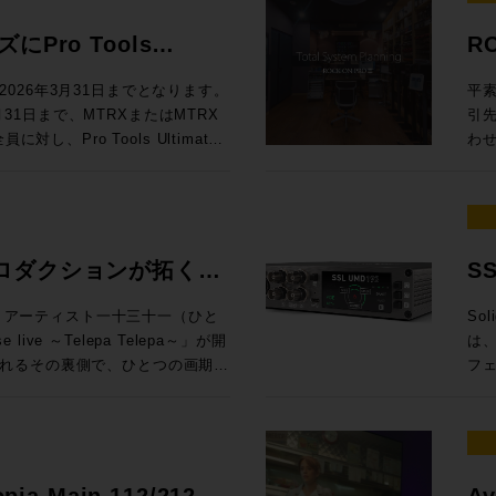
効な
◉定員：各回15名 お
料
ドに定評があるDADが提供する
To
ても、大変興味深い内容となって
製品にしない ELE
Au
.1.4、7.1.4、9.1.4バスに
ム：
ンロ
Mixing En
員：30名 Day2：7/8（水）は懇親
は一線を画するサウンドクオリティ
M
え
スクリプ
Pro Tools
R
Rack SoundGridシステムと
Au
Li
で
19
512という巨大なマトリクスルーティ
グ
ームをご利用ください。 トー
EL
= 
します。 講師：山口哲
ニタ
問い
ル
するプロモーションが開
しい
るDADmanに標準対応してお
うだ。 UIも全面刷新され、3D・アニ
楽感動を伝える感性・技術への深
フ
での
026年3月31日までとなります。
平素
ンテグレーション MI事業部
第4世
自
と
るスペックを有するほか、16x16アナ
プ
オ協会（JAPRS） 日時：2026
ラ
プロファ
3月31日まで、MTRXまたはMTRX
引
SLコンソールの方向性」 16:15〜
代
楽体験を提供し
（※
ら様々な機能にアクセスできるな
能
開演 会場：東京ウィメンズプラザホー
イ
Ca
し、Pro Tools Ultimate
わ
校
Audioクリ
※
い設計となっています。 本プ
語対応も実現した
区神宮前5−53−67 東京ウ
ない関
定。
モーションを実施中！ 対象
だき
してSystem T V4.3ソフトウェア
い
Vi
ご
erbolt 3インターフェイス機能を追
イン
 （※学生・未成年は無料） 申込方
帯
年 
ィベートした方は、Avidアカウ
をいた
汎用OnPremサーバーで展開できる
た
順
RX StudioをPro Toolsの
Re
さい。
が
¥60,0
wnloaded”（まだダウンロードされてい
(月
d Control)プロトコルによる外部
再
き
by Atmos外部レンダラーのI/Oと
パ
純
金) ¥1
ltimate永続ライセンスがデポジッ
場合
されていたFlypack Tourの紹
制
変
ニメ制作でDubber Pro
DAWを
う
ご
ングで有効化することが可能で
りい
ロダクションが拓く、
S
運
は
インI/Oのアップグレードとして
Z
って
360V
ィが全く
様
としても活用できるプロモーショ
音
融
可能性。
イ
htt
万円相当）が付属するこの機会を是非ご活
KYOにて、アーティスト一十三十一（ひと
Sol
介 GeG 現在までにプロデュースした楽曲の総ストーリミング数は10億回
は
が一段と高まっ
れ
pro
Live & SMPTE-2110IP対応製
live ～Telepa Telepa～」が開
は、
超
デ
セプ
htt
を無償提供 実施期間：2025/8/1～
れるその裏側で、ひとつの画期的
フ
ー
らの乗り換えで、 MTRX II &
録
年
htt
降、プロモ期間中に対象インターフェイ
E-2110 100Gイーサネットにネイテ
HKテクノロジーズが中心となり
向上さ
Ge
（税別）を割引いてご提供します。
期、
大した。 日進月歩で進化する
ティベートが完了された方 配布方
郡も紹介させていただきます。
クションによるイマーシブオーデ
旬、
ブ
税込¥1,089,000（税別：
ー
化
ト ※本プロモーションは世界各国
会場、中継車、ミキシングスタジ
ス
動範囲は
¥357,720（税別：¥325,200）
のマイ
指す
か月お待ちいただく場合がござい
当日は日本法人スタッフも登壇いたしま
れまで実現が困難だった場所でのイ
多チ
悠
315,200） →プロモーション価格：
え
ク
せる可能性を探るというものだ。
接続
つ
opia Main 112/212 /
Av
ラッ