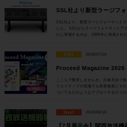
SSL社より新型ラージフ
Odysseyが発表！
SSL社より、新型ラージフォーマットコン
した。 SSLからラージフォーマットアナログインラインコンソールが新
たに登場するのは、2006年に発表されたD
年ぶり！同社ORACLEアナログコンソールで
クノロジーを中核とし、24chから96
オコンソールです。 Oracleで完成したActiveAnalogueテクノロジーを採
NEWS
2026/07/16
用 SSLの新たなラージフォーマットコンソール「Odyssey」には、昨年
発表されたORACLEアナログコンソー
Proceed Magazine 2
「ActiveAnalogue」が採用され
music AI
AD/DA変換を伴わないフルアナログ回
ここらで整理しませんか。日進月歩で進む
でリコールすることができ、伝統的で妥
リエイティブの現場でも有形無形にその
代のニーズに適う利便性を両立すること
ついてもどのようなアプローチを行うの
ダイナミクスの搭載 ・ラージ＆スモー
ろ。そこで、、、一旦ここらで整理しま
度なセッションリコール ・DAWコントロ
めてみましょう、というのが今回のProcee
ルから引き継がれる SSL Super Ana
る間にも刻々と状況は変わりそうですが
Event
2026/06/16
成 24フェーダーから96フェーダーまで、柔軟な構成が可能 Odysseyは
タイミングでもあります。他にも、Soun
・チャンネルラック ・センターセクシ
クシーンを支えてきた３つのスタジオ、L
【7月展示会】関西放送機器