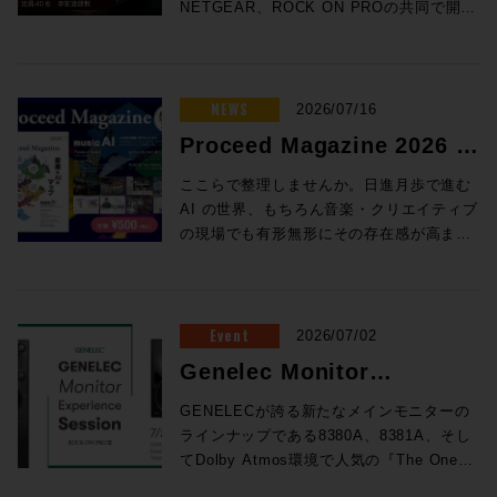
ットコンソール「Odyssey」には、昨年発
NETGEAR、ROCK ON PROの共同で開催
表されたORACLEアナログコンソールで確
Blackmagic Design x
します！ ST2110・Danteを活用した映
立された独自技術「ActiveAnalogue」が採
像・音響シグナルのIP化をテーマに、シス
NETGEAR x ROCK ON
用されている。これにより、信号経路に一
テム構成から実機デモまで、実践的なソリ
切のAD/DA変換を伴わないフルアナログ回
PRO ソリューションセミナ
ューションをご紹介。 放送局の次世代基盤
NEWS
2026/07/16
路でありながら、各種設定を一瞬でリコー
として着実に広まりをみせるST2110をベ
ー開催
Proceed Magazine 2026 販
ルすることができ、伝統的で妥協のないサ
ースに、Danteシステムとの連携までを実
ウンドクオリティと現代のニーズに適う利
際にご体験できる絶好の機会、ぜひご参加
売開始！ 特集：music AI
ここらで整理しませんか。日進月歩で進む
便性を両立することを可能にしている。 ・
ください！ トピックス ★ST2110・
AI の世界、もちろん音楽・クリエイティブ
全CHへのダイナミクスの搭載 ・ラージ＆
Danteを活用したIPシステムの基礎知識↓映
の現場でも有形無形にその存在感が高まっ
スモールのダブルフェーダーを搭載 ・高度
像・音響シグナルIP化の実践例
ています。活用についてもどのようなアプ
なセッションリコール ・DAWコントロー
★Blackmagic Design ✕ NETGEARによ
ローチを行うのが良いのか試行錯誤も多い
ルの統合 ・SL9000コンソールから引き継
るソリューション構成 ★ROCK ON
ところ。そこで、、、一旦ここらで整理し
がれる SSL Super Analogue サーキット
PROによるシステム設計の考え方 ★3社
ませんか、あふれる情報を取りまとめてみ
Event
2026/07/02
に基づいた回路構成 24フェーダーから96
連携によるデモンストレーション 開催概要
ましょう、というのが今回のProceed
フェーダーまで、柔軟な構成が可能
Genelec Monitor
◎日時：2026年9月3日（木）16:00~19:00
Magazineです。整理している間にも刻々
Odysseyは ・チャンネルラック ・センタ
◎場所：ネットギアジャパン セミナールー
と状況は変わりそうですが、世相の移り変
Experience Session 2026
GENELECが誇る新たなメインモニターの
ーセクションラック ・コントロールサーフ
ム 東京都中央区京橋3-7-5 近鉄京
わりを考える良きタイミングでもありま
ラインナップである8380A、8381A、そし
ェイス の３つから構成される。 チェンネ
開催！
橋スクエア 12F（Google Map） ◎定員：
す。他にも、Sound Tripはロンドンのミュ
てDolby Atmos環境で人気の『The One』
ルラックは1台で24ch分の信号を処理す
40名 事前予約制 ◎参加費：無料 満員御
ージックシーンを支えてきた３つのスタジ
シリーズ・8341Aをじっくり体験できる試
る。プリアンプ、ダイナミクス、EQをは
礼！申し込みは締め切りました。 タイムテ