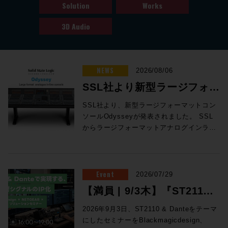
Solution
Works
3D Audio
NEWS
2026/08/06
SSL社より新型ラージフォー
マットコンソールOdyssey
SSL社より、新型ラージフォーマットコン
ソールOdysseyが発表されました。 SSL
が発表！
からラージフォーマットアナログインライ
ンコンソールが新たに登場するのは、2006
年に発表されたDualityコンソールからなん
と20年ぶり！同社ORACLEアナログコンソ
ールで確立したActiveAnalogueテクノロジ
Event
2026/07/29
ーを中核とし、24chから96chまでのシス
【満員 | 9/3木】『ST2110
テムに対応するスタジオコンソールです。
Oracleで完成したActiveAnalogueテクノ
& Danteで実現する、映像・
2026年9月3日、ST2110 & Danteをテーマ
ロジーを採用 SSLの新たなラージフォーマ
にしたセミナーをBlackmagicdesign、
音響シグナルのIP化』